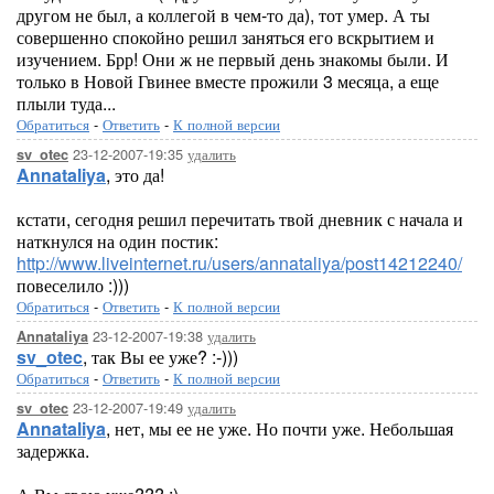
другом не был, а коллегой в чем-то да), тот умер. А ты
совершенно спокойно решил заняться его вскрытием и
изучением. Брр! Они ж не первый день знакомы были. И
только в Новой Гвинее вместе прожили 3 месяца, а еще
плыли туда...
Обратиться
-
Ответить
-
К полной версии
23-12-2007-19:35
удалить
sv_otec
Annataliya
, это да!
кстати, сегодня решил перечитать твой дневник с начала и
наткнулся на один постик:
http://www.liveinternet.ru/users/annataliya/post14212240/
повеселило :)))
Обратиться
-
Ответить
-
К полной версии
23-12-2007-19:38
удалить
Annataliya
sv_otec
, так Вы ее уже? :-)))
Обратиться
-
Ответить
-
К полной версии
23-12-2007-19:49
удалить
sv_otec
Annataliya
, нет, мы ее не уже. Но почти уже. Небольшая
задержка.