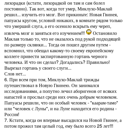
лихорадки (кстати, лихорадкой он там и сам болел
постоянно). Так вот, когда тот умер, Миклухо-Маклай
решил... изучить его мозг. Вот прикиньте: Новая Гвинея,
папуасы кругом, условий никаких, в комнате рядом только
что умерший слуга, а его осенило вскрыть ему череп,
извлечь мозг и заняться его изучением!!!
Остановило
Маклая только то, что не оказалось под рукой подходящей
по размеру склянки... Тогда он пошел другим путем -
вспомнил, что обещал какому-то своему европейскому
коллеге привести заспиртованную гортань черного
человека. И что он сделал? Догадались? Правильно!
Вырезал гортань у своего слуги...
Слов нет...
6. При всем при том, Миклухо-Маклай трижды
путешествовал в Новую Гвинею. Он занимался
исследованиями, а попутно лечил аборигенов от всяких
напастей и прослыл среди них очень добрым человеком.
Папуасы решили, что он особый человек - "каарам-тамо"
или "человек с Луны", и на Луне находится его родина -
Россия!
7. Кстати, когда он впервые высадился на Новой Гвинее, а
потом прожил там целый год, ему было всего 25 лет!!!