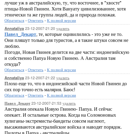
лучше уж в австралийскую, ту, что восточнее, в "хвосте"
птицы-Новой Гвинеи. Хотя Вануату цивилизованнее, хотя
этнически та же группа людей, да и природа похожая.
Обратиться
-
Ответить
-
К полной версии
23-12-2007-21:20
удалить
Annataliya
Павел_Декарт
, те, которые оцивилились - это уже не то.
Они пляшут только для туристов, а я такие штуки совсем не
люблю.
Погоди, Новая Гвинея делится на две части: индонезийскую
и собственно Папуа Новую Гвинею. А Австралия там
откуда?
Обратиться
-
Ответить
-
К полной версии
23-12-2007-21:22
удалить
Annataliya
Плохо еще то, что в индонезийской части Новой Гвинеи до
сих пор точно есть малярия. Баюс!
Обратиться
-
Ответить
-
К полной версии
23-12-2007-21:53
удалить
Павел_Декарт
Австралия опекала Новую Гвинею- Папуа. И сейчас
опекает. И остальные острова. Когда на Соломоновых
хулиганы-экстремисты-бандиты совсем наглеют,
высаживаются австралийские войска и наводят порядок.
Пилоты в Папуа - австралийцы.