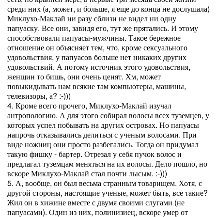
среди них (а, может, и больше, я еще до конца не дослушала)
Миклухо-Маклай ни разу сблизи не видел ни одну
папуаску. Все они, завидя его, тут же прятались. И этому
способствовали папуасы-мужчины. Такое бережное
отношение он объясняет тем, что, кроме сексуального
удовольствия, у папуасов больше нет никаких других
удовольствий. А потому источник этого удовольствия,
женщин то бишь, они очень ценят. Хм, может
повыкидывать нам всякие там компьютеры, машины,
телевизоры, а? :-)))
4. Кроме всего прочего, Миклухо-Маклай изучал
антропологию. А для этого собирал волосы всех туземцев, у
которых успел побывать на других островах. Но папуасы
напрочь отказывались делиться с ученым волосами. При
виде ножниц они просто разбегались. Тогда он придумал
такую фишку - бартер. Отрезал у себя пучок волос и
предлагал туземцам меняться на их волосы. Дело пошло, но
вскоре Миклухо-Маклай стал почти лысым. :-)))
5. А, вообще, он был весьма странным товарищем. Хотя, с
другой стороны, настоящие ученые, может быть, все такие?
Жил он в хижине вместе с двумя своими слугами (не
папуасами). Один из них, полинизиец, вскоре умер от