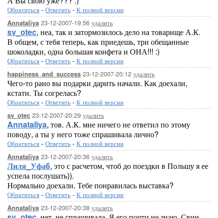
А Вы свою уже??? :)
Обратиться
-
Ответить
-
К полной версии
23-12-2007-19:56
удалить
Annataliya
sv_otec
, неа, так и затормозилось дело на товарище А.К.
В общем, с тебя теперь, как приедешь, три обещанные
шоколадки, одна большая конфета и ОНА!!! :)
Обратиться
-
Ответить
-
К полной версии
23-12-2007-20:12
удалить
happiness_and_success
Чего-то рано вы подарки дарить начали. Как доехали,
кстати. Ты согрелась?
Обратиться
-
Ответить
-
К полной версии
23-12-2007-20:29
удалить
sv_otec
Annataliya
, тов. А.К. мне ничего не ответил по этому
поводу, а ты у него тоже спрашивала лично?
Обратиться
-
Ответить
-
К полной версии
23-12-2007-20:36
удалить
Annataliya
Лиля_Уфа6
, это с расчетом, чтоб до поездки в Польшу я ее
успела послушать)).
Нормально доехали. Тебе понравилась выставка?
Обратиться
-
Ответить
-
К полной версии
23-12-2007-20:38
удалить
Annataliya
sv_otec
, нет, не спрашивала. Я его почти не знаю. Свин