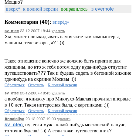
Мощно?
вверх^
к полной версии
понравилось!
в evernote
Комментарии (40):
вперёд»
23-12-2007-18:44
удалить
sv_otec
Хм, может повыкидывать нам всякие там компьютеры,
машины, телевизоры, а? :-)))
Такое отношение конечно же должно быть приятно для
женщины, но кто ж тебя потом одну куда-нибудь отпустит
путешествовать??? Так и будешь сидеть в бетонной хижине
где-нибудь на окраине Москвы :)))
Обратиться
-
Ответить
-
К полной версии
23-12-2007-18:45
удалить
sv_otec
а вообще, я книжку про Миклухо-Маклая прочитал впервые
в 10 лет. Такая интересная была, с картинками :)))
Обратиться
-
Ответить
-
К полной версии
23-12-2007-19:00
удалить
Annataliya
sv_otec
, ну, если муж - какой-нибудь московский папуас,
то точно будешь! :-)) А если тоже путешественник?