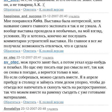
он, а не товарищ А.К. :(
Обратиться
-
Ответить
-
К полной версии
23-12-2007-20:40
удалить
happiness_and_success
Мне понравился Keks. Выставка была интересной, хотя
название самого главного экспоната я так и не узнала. А
вообще выставка проходила в необычных, на мой взгляд,
условиях. Ну и хотелось, конечно же послушать
комментарии устроителей выставки. Но главное я все же
получила: возможность отвлечься, что и сделала
Обратиться
-
Ответить
-
К полной версии
23-12-2007-20:41
удалить
sv_otec
sv_otec
, мож просто занят был, а потом уехал куда-нибудь
и позабыл. Но щас ему писать еще раз смысла нет, так как
он снова в поездке, а вернется только в мае.
Но если соберешься, можно сделать вместе. Я в апреле
прибуду в столицу и займусь этим делом упорно, чтобы до
отъезда все напечатать и скинуть часть на распространение.
так что можем вместе на раменку съездить с уже готовыми
материалами.
Обратиться
-
Ответить
-
К полной версии
23-12-2007-20:48
удалить
Annataliya