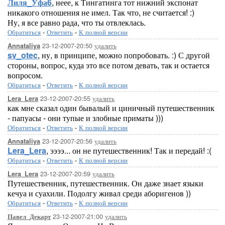
Лиля_Уфа6
, неее, к Тингатинга тот нижний экспонат
никакого отношения не имел. Так что, не считается! :)
Ну, я все равно рада, что ты отвлеклась.
Обратиться
-
Ответить
-
К полной версии
23-12-2007-20:50
удалить
Annataliya
sv_otec
, ну, в принципе, можно попробовать. :) С другой
стороны, вопрос, куда это все потом девать, так и остается
вопросом.
Обратиться
-
Ответить
-
К полной версии
23-12-2007-20:55
удалить
Lera_Lera
как мне сказал один бывалый и циничный путешественник
- папуасы - они тупые и злобные приматы )))
Обратиться
-
Ответить
-
К полной версии
23-12-2007-20:56
удалить
Annataliya
Lera_Lera
, ээээ... он не путешественник! Так и передай! :(
Обратиться
-
Ответить
-
К полной версии
23-12-2007-20:59
удалить
Lera_Lera
Путешественник, путешественник. Он даже знает языки
кечуа и суахили. Подолгу живал среди аборигенов ))
Обратиться
-
Ответить
-
К полной версии
23-12-2007-21:00
удалить
Павел_Декарт