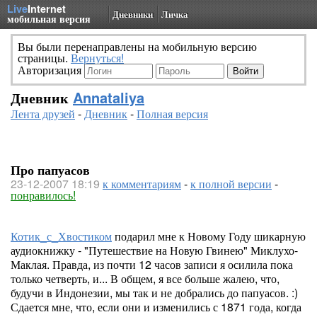
Live
Internet
Дневники
Личка
мобильная версия
Вы были перенаправлены на мобильную версию
страницы.
Вернуться!
Авторизация
Дневник
Annataliya
Лента друзей
-
Дневник
-
Полная версия
Про папуасов
23-12-2007 18:19
к комментариям
-
к полной версии
-
понравилось!
Котик_с_Хвостиком
подарил мне к Новому Году шикарную
аудиокнижку - "Путешествие на Новую Гвинею" Миклухо-
Маклая. Правда, из почти 12 часов записи я осилила пока
только четверть, и... В общем, я все больше жалею, что,
будучи в Индонезии, мы так и не добрались до папуасов. :)
Сдается мне, что, если они и изменились с 1871 года, когда