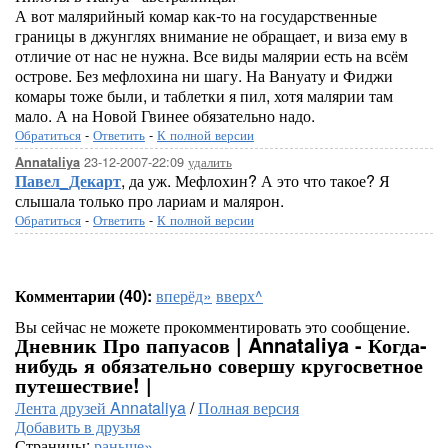
А вот малярийный комар как-то на государственные
границы в джунглях внимание не обращает, и виза ему в
отличие от нас не нужна. Все виды малярии есть на всём
острове. Без мефлохина ни шагу. На Вануату и Фиджи
комары тоже были, и таблетки я пил, хотя малярии там
мало. А на Новой Гвинее обязательно надо.
Обратиться
-
Ответить
-
К полной версии
23-12-2007-22:09
удалить
Annataliya
Павел_Декарт
, да уж. Мефлохин? А это что такое? Я
слышала только про лариам и малярон.
Обратиться
-
Ответить
-
К полной версии
Комментарии (40):
вперёд»
вверх^
Вы сейчас не можете прокомментировать это сообщение.
Дневник Про папуасов | Annataliya - Когда-
нибудь я обязательно совершу кругосветное
путешествие! |
Лента друзей Annataliya
/
Полная версия
Добавить в друзья
Страницы:
раньше»