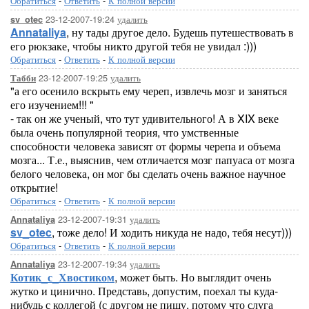
Обратиться
-
Ответить
-
К полной версии
23-12-2007-19:24
удалить
sv_otec
Annataliya
, ну тады другое дело. Будешь путешествовать в
его рюкзаке, чтобы никто другой тебя не увидал :)))
Обратиться
-
Ответить
-
К полной версии
23-12-2007-19:25
удалить
Табби
"а его осенило вскрыть ему череп, извлечь мозг и заняться
его изучением!!! "
- так он же ученый, что тут удивительного! А в XIX веке
была очень популярной теория, что умственные
способности человека зависят от формы черепа и объема
мозга... Т.е., выяснив, чем отличается мозг папуаса от мозга
белого человека, он мог бы сделать очень важное научное
открытие!
Обратиться
-
Ответить
-
К полной версии
23-12-2007-19:31
удалить
Annataliya
sv_otec
, тоже дело! И ходить никуда не надо, тебя несут)))
Обратиться
-
Ответить
-
К полной версии
23-12-2007-19:34
удалить
Annataliya
Котик_с_Хвостиком
, может быть. Но выглядит очень
жутко и цинично. Представь, допустим, поехал ты куда-
нибудь с коллегой (с другом не пишу, потому что слуга