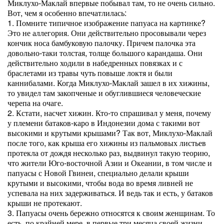
Миклухо-Маклай впервые побывал там, то не очень сильно.
Вот, чем я особенно впечатлилась:
1. Помните типичное изображение папуаса на картинке?
Это не аллегория. Они действительно просовывали через
кончик носа бамбуковую палочку. Причем палочка эта
довольно-таки толстая, толще большого карандаша. Они
действительно ходили в набедренных повязках и с
браслетами из травы чуть повыше локтя и были
каннибалами. Когда Миклухо-Маклай зашел в их хижины,
то увидел там закопченые и обуглившиеся человеческие
черепа на очаге.
2. Кстати, насчет хижин. Кто-то спрашивал у меня, почему
у племени батаков-каро в Индонезии дома с такими вот
высокими и крутыми крышами? Так вот, Миклухо-Маклай
после того, как крыша его хижины из пальмовых листьев
протекла от дождя несколько раз, выдвинул такую теорию,
что жители Юго-восточной Азии и Океании, в том числе и
папуасы с Новой Гвинеи, специально делали крыши
крутыми и высокими, чтобы вода во время ливней не
успевала на них задерживаться. И ведь так и есть, у батаков
крыши не протекают.
3. Папуасы очень бережно относятся к своим женщинам. То
есть, по крайней мере, в первые три месяца своей жизни