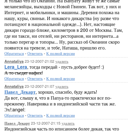
Я только что из Океании. На Вануату живут те же самые
меланезийцы, выходцы с Новой Гвинеи. Так вот, у них и
Интернет, и мобильники, и машины. Деревня похожа на
нашу, куры, свиньи. И никакого дикарства (ну разве что
потанцуют в национальной одежде...). Нет, настоящие
дикари гораздо ближе, километров в 200 от Москвы. Там,
где ни такси, ни отелей, ни ресторанов, ни интернета...а
только перегар и топоры... Ну, рассказ об Океании скоро
появится на тревеле, и тебе, Наташа, пришлю его.
Обратиться
-
Ответить
-
К полной версии
23-12-2007-21:02
удалить
Annataliya
Lera_Lera
, тогда передай - пусть добрее будет! :)
А то съедят нафих!
Обратиться
-
Ответить
-
К полной версии
23-12-2007-21:07
удалить
Annataliya
Павел_Декарт
, хорошо, спасибо, буду ждать!
Да вот, слышу я, что в Папуа-то практически все по-
прежнему. Наверняка и в индонезийской части так же.
Эх!:angel:
Обратиться
-
Ответить
-
К полной версии
23-12-2007-21:15
удалить
Павел_Декарт
Индонезийская часть по иписанием более дикая, так что