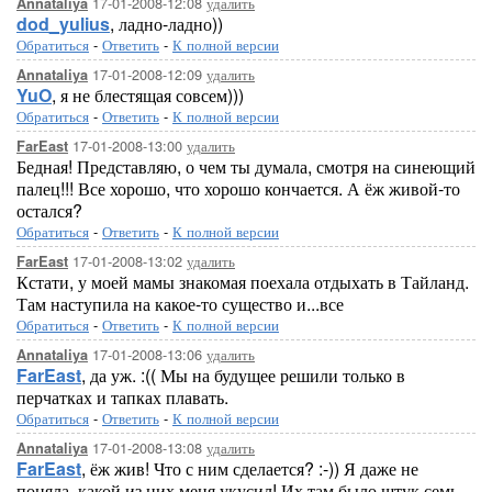
17-01-2008-12:08
удалить
Annataliya
dod_yulius
, ладно-ладно))
Обратиться
-
Ответить
-
К полной версии
17-01-2008-12:09
удалить
Annataliya
YuO
, я не блестящая совсем)))
Обратиться
-
Ответить
-
К полной версии
17-01-2008-13:00
удалить
FarEast
Бедная! Представляю, о чем ты думала, смотря на синеющий
палец!!! Все хорошо, что хорошо кончается. А ёж живой-то
остался?
Обратиться
-
Ответить
-
К полной версии
17-01-2008-13:02
удалить
FarEast
Кстати, у моей мамы знакомая поехала отдыхать в Тайланд.
Там наступила на какое-то существо и...все
Обратиться
-
Ответить
-
К полной версии
17-01-2008-13:06
удалить
Annataliya
FarEast
, да уж. :(( Мы на будущее решили только в
перчатках и тапках плавать.
Обратиться
-
Ответить
-
К полной версии
17-01-2008-13:08
удалить
Annataliya
FarEast
, ёж жив! Что с ним сделается? :-)) Я даже не
поняла, какой из них меня укусил! Их там было штук семь,