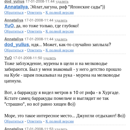
17-01-2008-11:44
удалить
dod_yulius
Annataliya
, Эйлат,лагуна, риф "Японские сады"))
Обратиться
-
Ответить
-
К полной версии
17-01-2008-11:44
удалить
Annataliya
YuO
, да, но тоже только, где глубоко!
Обратиться
-
Ответить
-
К полной версии
17-01-2008-11:44
удалить
Annataliya
dod_yulius
, ндя... Может, как-то случайно заплыла?
Обратиться
-
Ответить
-
К полной версии
17-01-2008-11:50
удалить
YuO
Тоже заблуждение, мурены в щели и на мелководье
забираются. Был у меня знакомый - у него детство прошло
на Кубе - шрам показывал на рука - мурена на мелководье
цапнула.
Вот, а барракуду я видел метров в 10 от рифа - в Хургаде.
Кстате самец барракуды помельче и выглядит не так
"страшно", но всё равно хищен 8о))
Море, это такое интересное место... Джунгли отдыхают! 8о))
Обратиться
-
Ответить
-
К полной версии
17-01-2008-11:53
удалить
Annataliya