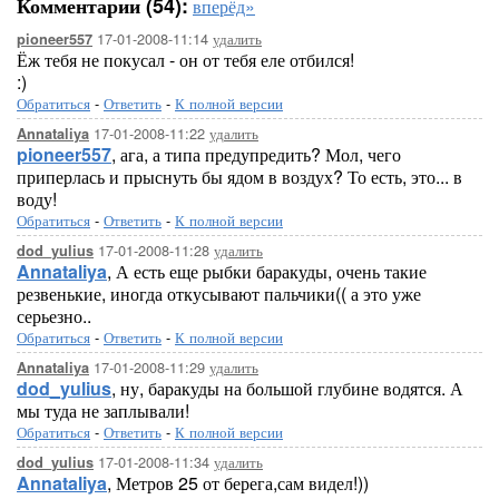
Комментарии (54):
вперёд»
17-01-2008-11:14
удалить
pioneer557
Ёж тебя не покусал - он от тебя еле отбился!
:)
Обратиться
-
Ответить
-
К полной версии
17-01-2008-11:22
удалить
Annataliya
pioneer557
, ага, а типа предупредить? Мол, чего
приперлась и прыснуть бы ядом в воздух? То есть, это... в
воду!
Обратиться
-
Ответить
-
К полной версии
17-01-2008-11:28
удалить
dod_yulius
Annataliya
, А есть еще рыбки баракуды, очень такие
резвенькие, иногда откусывают пальчики(( а это уже
серьезно..
Обратиться
-
Ответить
-
К полной версии
17-01-2008-11:29
удалить
Annataliya
dod_yulius
, ну, баракуды на большой глубине водятся. А
мы туда не заплывали!
Обратиться
-
Ответить
-
К полной версии
17-01-2008-11:34
удалить
dod_yulius
Annataliya
, Метров 25 от берега,сам видел!))