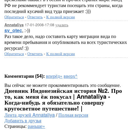
РФ не рекоммендует туристам посещать эти страны, когда
последний кусачий вид туда приезжает :)))
Обратиться
-
Ответить
-
К полной версии
17-01-2008-17:08
удалить
Annataliya
sv_otec
, :-))
Раз такое дело, надо составить карту миграции вида по
времени пребывания и опубликовать на всех туристических
ресурсах! :))
Обратиться
-
Ответить
-
К полной версии
Комментарии (54):
вперёд»
вверх^
Вы сейчас не можете прокомментировать это сообщение.
Дневник Индонезийская история №2. Про
то, как меня ёж покусал | Annataliya -
Когда-нибудь я обязательно совершу
кругосветное путешествие! |
Лента друзей Annataliya
/
Полная версия
Добавить в друзья
Страницы:
раньше»