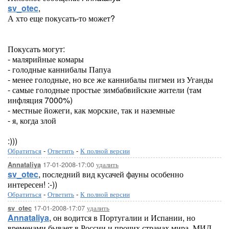
sv_otec
,
А хто еще покусать-то может?
Покусать могут:
- малярийные комары
- голодные каннибалы Папуа
- менее голодные, но все же каннибалы пигмеи из Уганды
- самые голодные простые зимбабвийские жители (там
инфляция 7000%)
- местные йожеги, как морские, так и наземные
- я, когда злой
:)))
Обратиться
-
Ответить
-
К полной версии
17-01-2008-17:00
удалить
Annataliya
sv_otec
, последний вид кусачей фауны особенно
интересен! :-))
Обратиться
-
Ответить
-
К полной версии
17-01-2008-17:07
удалить
sv_otec
Annataliya
, он водится в Португалии и Испании, но
временами бывает в России и прочих странах мира. МИД