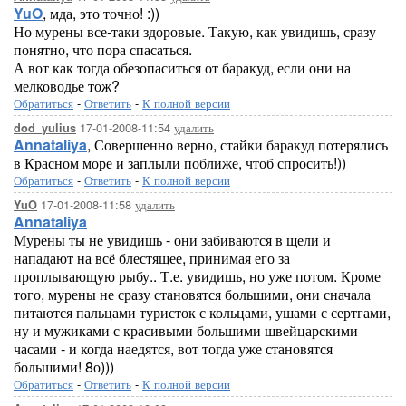
YuO
, мда, это точно! :))
Но мурены все-таки здоровые. Такую, как увидишь, сразу
понятно, что пора спасаться.
А вот как тогда обезопаситься от баракуд, если они на
мелководье тож?
Обратиться
-
Ответить
-
К полной версии
17-01-2008-11:54
удалить
dod_yulius
Annataliya
, Совершенно верно, стайки баракуд потерялись
в Красном море и заплыли поближе, чтоб спросить!))
Обратиться
-
Ответить
-
К полной версии
17-01-2008-11:58
удалить
YuO
Annataliya
Мурены ты не увидишь - они забиваются в щели и
нападают на всё блестящее, принимая его за
проплывающую рыбу.. Т.е. увидишь, но уже потом. Кроме
того, мурены не сразу становятся большими, они сначала
питаются пальцами туристок с кольцами, ушами с сертгами,
ну и мужиками с красивыми большими швейцарскими
часами - и когда наедятся, вот тогда уже становятся
большими! 8о)))
Обратиться
-
Ответить
-
К полной версии