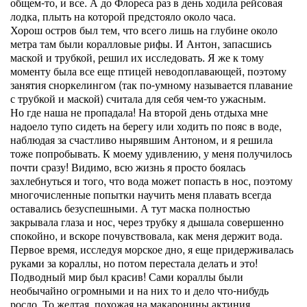
общем-то, и все. А до Флореса раз в день ходила рейсовая
лодка, плыть на которой предстояло около часа.
Хорош остров был тем, что всего лишь на глубине около
метра там были коралловые рифы. И Антон, запасшись
маской и трубкой, решил их исследовать. Я же к тому
моменту была все еще птицей неводоплавающей, поэтому
занятия сноркелингом (так по-умному называется плавание
с трубкой и маской) считала для себя чем-то ужасным.
Но где наша не пропадала! На второй день отдыха мне
надоело тупо сидеть на берегу или ходить по пояс в воде,
наблюдая за счастливо нырявшим Антоном, и я решила
тоже попробывать. К моему удивлению, у меня получилось
почти сразу! Видимо, всю жизнь я просто боялась
захлебнуться и того, что вода может попасть в нос, поэтому
многочисленные попытки научить меня плавать всегда
оставались безуспешными. А тут маска полностью
закрывала глаза и нос, через трубку я дышала совершенно
спокойно, и вскоре почувствовала, как меня держит вода.
Первое время, исследуя морское дно, я еще придерживалась
руками за кораллы, но потом перестала делать и это!
Подводный мир был красив! Сами кораллы были
необычайно огромными и на них то и дело что-нибудь
росло. То желтая, похожая на макаронины актиния.