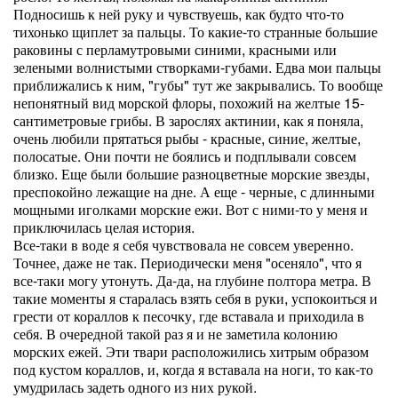
Подносишь к ней руку и чувствуешь, как будто что-то
тихонько щиплет за пальцы. То какие-то странные большие
раковины с перламутровыми синими, красными или
зелеными волнистыми створками-губами. Едва мои пальцы
приближались к ним, "губы" тут же закрывались. То вообще
непонятный вид морской флоры, похожий на желтые 15-
сантиметровые грибы. В зарослях актинии, как я поняла,
очень любили прятаться рыбы - красные, синие, желтые,
полосатые. Они почти не боялись и подплывали совсем
близко. Еще были большие разноцветные морские звезды,
преспокойно лежащие на дне. А еще - черные, с длинными
мощными иголками морские ежи. Вот с ними-то у меня и
приключилась целая история.
Все-таки в воде я себя чувствовала не совсем уверенно.
Точнее, даже не так. Периодически меня "осеняло", что я
все-таки могу утонуть. Да-да, на глубине полтора метра. В
такие моменты я старалась взять себя в руки, успокоиться и
грести от кораллов к песочку, где вставала и приходила в
себя. В очередной такой раз я и не заметила колонию
морских ежей. Эти твари расположились хитрым образом
под кустом кораллов, и, когда я вставала на ноги, то как-то
умудрилась задеть одного из них рукой.