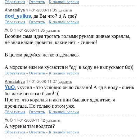
Обратиться
-
Ответить
-
К полной версии
17-01-2008-11:35
удалить
Annataliya
dod_yulius
, да Вы что? :( А где?
Обратиться
-
Ответить
-
К полной версии
17-01-2008-11:35
удалить
YuO
Вообще сама идея трогать голыми руками живые кораллы,
не зная какие ядовиты, какие нет, - сильно!
В целом радуйся, легко отделалась.
А морские ежи не кусаются и "яд" в воду не выпускают 8о))
Обратиться
-
Ответить
-
К полной версии
17-01-2008-11:37
удалить
Annataliya
YuO
, укусил - это условно было сказано! А яд в воду - очень
бы даже неплохо было! :))
Про то, что кораллы и актинии бывают ядовитые, я
прочитала. Но только потом уже.
Обратиться
-
Ответить
-
К полной версии
17-01-2008-11:42
удалить
YuO
А мурены там водятся?
Обратиться
-
Ответить
-
К полной версии