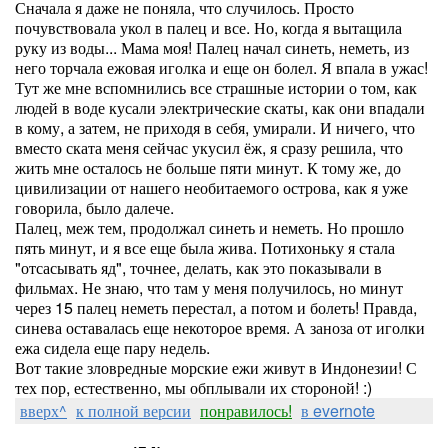
Сначала я даже не поняла, что случилось. Просто
почувствовала укол в палец и все. Но, когда я вытащила
руку из воды... Мама моя! Палец начал синеть, неметь, из
него торчала ежовая иголка и еще он болел. Я впала в ужас!
Тут же мне вспомнились все страшные истории о том, как
людей в воде кусали электрические скаты, как они впадали
в кому, а затем, не приходя в себя, умирали. И ничего, что
вместо ската меня сейчас укусил ёж, я сразу решила, что
жить мне осталось не больше пяти минут. К тому же, до
цивилизации от нашего необитаемого острова, как я уже
говорила, было далече.
Палец, меж тем, продолжал синеть и неметь. Но прошло
пять минут, и я все еще была жива. Потихоньку я стала
"отсасывать яд", точнее, делать, как это показывали в
фильмах. Не знаю, что там у меня получилось, но минут
через 15 палец неметь перестал, а потом и болеть! Правда,
синева оставалась еще некоторое время. А заноза от иголки
ежа сидела еще пару недель.
Вот такие зловредные морские ежи живут в Индонезии! С
тех пор, естественно, мы обплывали их стороной! :)
вверх^
к полной версии
понравилось!
в evernote