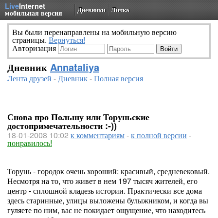
Live
Internet
Дневники
Личка
мобильная версия
Вы были перенаправлены на мобильную версию
страницы.
Вернуться!
Авторизация
Дневник
Annataliya
Лента друзей
-
Дневник
-
Полная версия
Снова про Польшу или Торуньские
достопримечательности :-))
18-01-2008 10:02
к комментариям
-
к полной версии
-
понравилось!
Торунь - городок очень хороший: красивый, средневековый.
Несмотря на то, что живет в нем 197 тысяч жителей, его
центр - сплошной кладезь истории. Практически все дома
здесь старинные, улицы выложены булыжником, и когда вы
гуляете по ним, вас не покидает ощущение, что находитесь