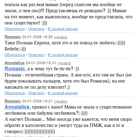
попала как раз моя маман (перед сеансом мы вообще не
знали, о чем оно)!!! Представляешь ее реакцию? :)) Маман
на тот момент, как выяснилось, вообще не представляла, что
они существуют! :)))
Обратиться
-
Ответить
-
К полной версии
24-01-2008-18:28
удалить
Romasic
Таки Польша Европа, хотя это и не повод ее любить;-)))))
Бебебе;-)))
Обратиться
-
Ответить
-
К полной версии
24-01-2008-18:31
удалить
Annataliya
Romasic
, а к чему тут бе-бе-бе? :))
Польша - отличнейшая страна. А кое-кто, кто там не был (не
будем показывать пальцем, хотя это был Ромасик), на нее
наезжать не по делу изволит! ;)
Обратиться
-
Ответить
-
К полной версии
24-01-2008-19:21
удалить
Romasic
Annataliya
, прикол с кино! Мама не знала о существовании
лесбиянок или бабулек-лесбиянок?;-))))
А насчет Польши... Мне иногда уже кажется, что меня скоро
обратят в католичество и увезут туда на ПМЖ, как я те и
говорил;-))))))))))))))))))))
Обратиться
-
Ответить
-
К полной версии