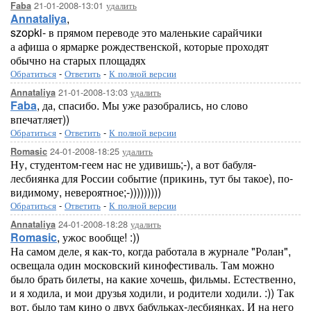
21-01-2008-13:01
удалить
Faba
Annataliya
,
szopki- в прямом переводе это маленькие сарайчики
а афиша о ярмарке рождественской, которые проходят
обычно на старых площадях
Обратиться
-
Ответить
-
К полной версии
21-01-2008-13:03
удалить
Annataliya
Faba
, да, спасибо. Мы уже разобрались, но слово
впечатляет))
Обратиться
-
Ответить
-
К полной версии
24-01-2008-18:25
удалить
Romasic
Ну, студентом-геем нас не удивишь;-), а вот бабуля-
лесбиянка для России событие (прикинь, тут бы такое), по-
видимому, невероятное;-)))))))))
Обратиться
-
Ответить
-
К полной версии
24-01-2008-18:28
удалить
Annataliya
Romasic
, ужос вообще! :))
На самом деле, я как-то, когда работала в журнале "Ролан",
освещала один московский кинофестиваль. Там можно
было брать билеты, на какие хочешь, фильмы. Естественно,
и я ходила, и мои друзья ходили, и родители ходили. :)) Так
вот. было там кино о двух бабульках-лесбиянках. И на него