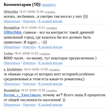
Комментарии (10):
вперёд»
18-01-2008-10:29
удалить
Ulitochka
жопки, лесбиянки...я смотрю там весело у них ))))
Обратиться
-
Ответить
-
К полной версии
18-01-2008-10:31
удалить
Annataliya
Ulitochka
, главное - все на контрасте: такой древний
цивильный город, где казалось бы все должно быть
правильно. И вдруг... :-)))
Обратиться
-
Ответить
-
К полной версии
18-01-2008-10:52
удалить
Табби
8000 тысяч - по-моему, тут некоторое преувеличение )
Обратиться
-
Ответить
-
К полной версии
18-01-2008-10:55
удалить
s_blufshtein
эх обажаю города от которых веет историей,особенно
средневековые.в этом есть какая-то романтика;)
Обратиться
-
Ответить
-
К полной версии
18-01-2008-10:55
удалить
Annataliya
Котик_с_Хвостиком
, почему же? Всего лишь 5 процентов
от общей численности населения! :))
Обратиться
-
Ответить
-
К полной версии