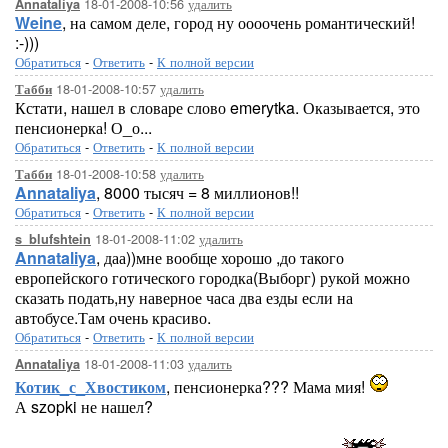
18-01-2008-10:56
удалить
Annataliya
Weine
, на самом деле, город ну оооочень романтический!
:-)))
Обратиться
-
Ответить
-
К полной версии
18-01-2008-10:57
удалить
Табби
Кстати, нашел в словаре слово emerytka. Оказывается, это
пенсионерка! О_о...
Обратиться
-
Ответить
-
К полной версии
18-01-2008-10:58
удалить
Табби
Annataliya
, 8000 тысяч = 8 миллионов!!
Обратиться
-
Ответить
-
К полной версии
18-01-2008-11:02
удалить
s_blufshtein
Annataliya
, даа))мне вообще хорошо ,до такого
европейского готического городка(Выборг) рукой можно
сказать подать,ну наверное часа два езды если на
автобусе.Там очень красиво.
Обратиться
-
Ответить
-
К полной версии
18-01-2008-11:03
удалить
Annataliya
Котик_с_Хвостиком
, пенсионерка??? Мама мия!
А szopki не нашел?