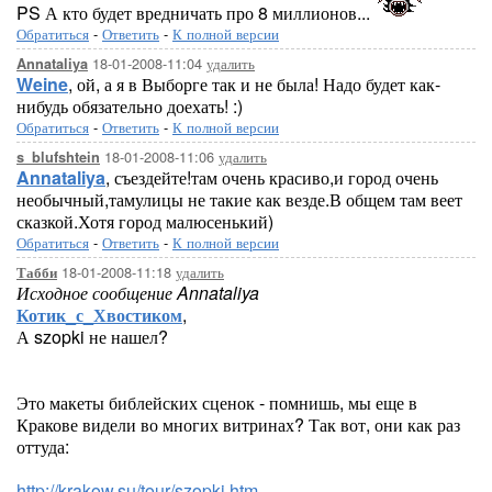
PS А кто будет вредничать про 8 миллионов...
Обратиться
-
Ответить
-
К полной версии
18-01-2008-11:04
удалить
Annataliya
Weine
, ой, а я в Выборге так и не была! Надо будет как-
нибудь обязательно доехать! :)
Обратиться
-
Ответить
-
К полной версии
18-01-2008-11:06
удалить
s_blufshtein
Annataliya
, съездейте!там очень красиво,и город очень
необычный,тамулицы не такие как везде.В общем там веет
сказкой.Хотя город малюсенький)
Обратиться
-
Ответить
-
К полной версии
18-01-2008-11:18
удалить
Табби
Исходное сообщение Annataliya
Котик_с_Хвостиком
,
А szopki не нашел?
Это макеты библейских сценок - помнишь, мы еще в
Кракове видели во многих витринах? Так вот, они как раз
оттуда:
http://krakow.su/tour/szopki.htm