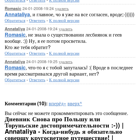
24-01-2008-19:24
удалить
Romasic
Annataliya
, и главное, чо я уже на все согласен, вроде;-))))))
Обратиться
-
Ответить
-
К полной версии
24-01-2008-19:24
удалить
Annataliya
Romasic
, не знала о существовании лесбиянок и геев
вообще. :)) Ну, я ее потом просветила.
Кто же тебя обратит?
Обратиться
-
Ответить
-
К полной версии
24-01-2008-19:25
удалить
Annataliya
Romasic
, что-то я с тобой запуталась! :( Вроде в последнее
время рассматривался другой вариант, нет?
Обратиться
-
Ответить
-
К полной версии
Комментарии (10):
вперёд»
вверх^
Вы сейчас не можете прокомментировать это сообщение.
Дневник Снова про Польшу или
Торуньские достопримечательности :-)) |
Annataliya - Когда-нибудь я обязательно
совершу кругосветное путешествие! |