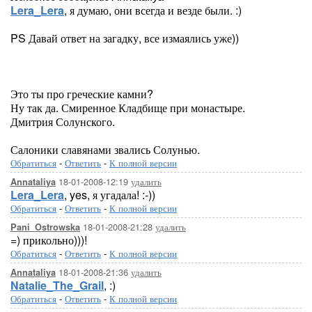
Lera_Lera
, я думаю, они всегда и везде были. :)
PS Давай ответ на загадку, все измаялись уже))
Это ты про греческие камни?
Ну так да. Смиренное Кладбище при монастыре.
Дмитрия Солунского.
Салоники славянами звались Солунью.
Обратиться
-
Ответить
-
К полной версии
18-01-2008-12:19
удалить
Annataliya
Lera_Lera
, yes, я угадала! :-))
Обратиться
-
Ответить
-
К полной версии
18-01-2008-21:28
удалить
Pani_Ostrowska
=) прикольно)))!
Обратиться
-
Ответить
-
К полной версии
18-01-2008-21:36
удалить
Annataliya
Natalie_The_Grail
, :)
Обратиться
-
Ответить
-
К полной версии