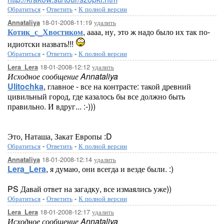
Обратиться
-
Ответить
-
К полной версии
18-01-2008-11:19
удалить
Annataliya
Котик_с_Хвостиком
, аааа, ну, это ж надо было их так по-
идиотски назвать!!!
Обратиться
-
Ответить
-
К полной версии
18-01-2008-12:12
удалить
Lera_Lera
Исходное сообщение Annataliya
Ulitochka
, главное - все на контрасте: такой древний
цивильный город, где казалось бы все должно быть
правильно. И вдруг... :-)))
Это, Наташа, Закат Европы :D
Обратиться
-
Ответить
-
К полной версии
18-01-2008-12:14
удалить
Annataliya
Lera_Lera
, я думаю, они всегда и везде были. :)
PS Давай ответ на загадку, все измаялись уже))
Обратиться
-
Ответить
-
К полной версии
18-01-2008-12:17
удалить
Lera_Lera
Исходное сообщение Annataliya