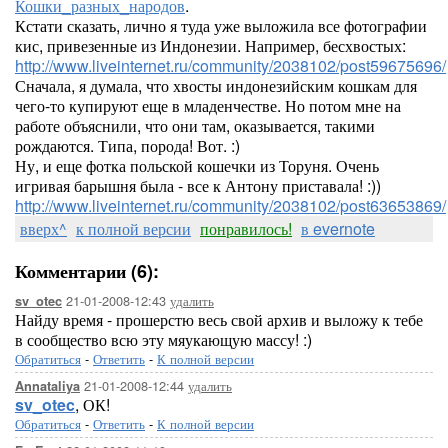
Кошки_разных_народов
.
Кстати сказать, лично я туда уже выложила все фотографии
кис, привезенные из Индонезии. Например, бесхвостых:
http://www.liveinternet.ru/community/2038102/post59675696/
Сначала, я думала, что хвосты индонезийским кошкам для
чего-то купируют еще в младенчестве. Но потом мне на
работе объяснили, что они там, оказывается, такими
рождаются. Типа, порода! Вот. :)
Ну, и еще фотка польской кошечки из Торуня. Очень
игривая барышня была - все к Антону приставала! :))
http://www.liveinternet.ru/community/2038102/post63653869/
вверх^
к полной версии
понравилось!
в evernote
Комментарии (6):
21-01-2008-12:43
удалить
sv_otec
Найду время - прошерстю весь свой архив и выложу к тебе
в сообщество всю эту мяукающую массу! :)
Обратиться
-
Ответить
-
К полной версии
21-01-2008-12:44
удалить
Annataliya
sv_otec
, ОК!
Обратиться
-
Ответить
-
К полной версии