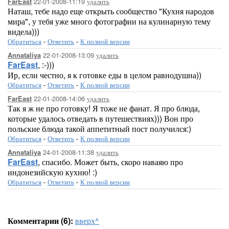
22-01-2008-11:19
удалить
FarEast
Наташ, тебе надо еще открыть сообщество "Кухня народов
мира", у тебя уже много фотографии на кулинарную тему
видела)))
Обратиться
-
Ответить
-
К полной версии
22-01-2008-13:09
удалить
Annataliya
FarEast
, :-)))
Ир, если честно, я к готовке еды в целом равнодушна))
Обратиться
-
Ответить
-
К полной версии
22-01-2008-14:06
удалить
FarEast
Так я ж не про готовку! Я тоже не фанат. Я про блюда,
которые удалось отведать в путешествиях))) Вон про
польские блюда такой аппетитный пост получился:)
Обратиться
-
Ответить
-
К полной версии
24-01-2008-11:38
удалить
Annataliya
FarEast
, спасибо. Может быть, скоро наваяю про
индонезийскую кухню! :)
Обратиться
-
Ответить
-
К полной версии
Комментарии (6):
вверх^