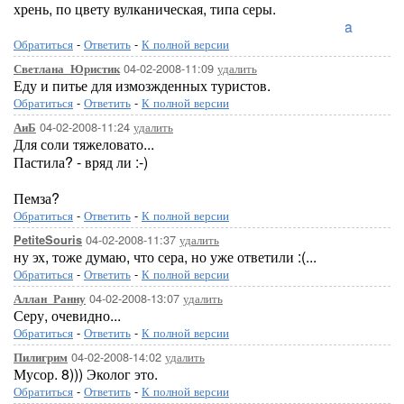
хрень, по цвету вулканическая, типа серы.
Loreleya
Обратиться
-
Ответить
-
К полной версии
04-02-2008-11:09
удалить
Светлана_Юристик
Еду и питье для измозжденных туристов.
Обратиться
-
Ответить
-
К полной версии
04-02-2008-11:24
удалить
АиБ
Для соли тяжеловато...
Пастила? - вряд ли :-)
Пемза?
Обратиться
-
Ответить
-
К полной версии
04-02-2008-11:37
удалить
PetiteSouris
ну эх, тоже думаю, что сера, но уже ответили :(...
Обратиться
-
Ответить
-
К полной версии
04-02-2008-13:07
удалить
Аллан_Ранну
Серу, очевидно...
Обратиться
-
Ответить
-
К полной версии
04-02-2008-14:02
удалить
Пилигрим
Мусор. 8))) Эколог это.
Обратиться
-
Ответить
-
К полной версии