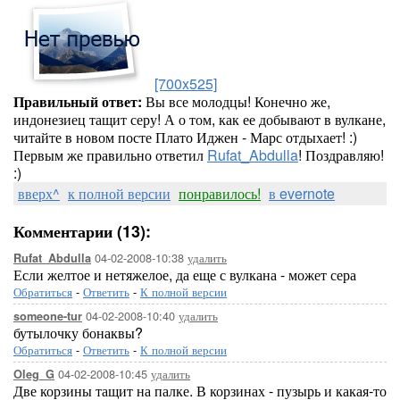
[700x525]
Правильный ответ:
Вы все молодцы! Конечно же,
индонезиец тащит серу! А о том, как ее добывают в вулкане,
читайте в новом посте Плато Иджен - Марс отдыхает! :)
Первым же правильно ответил
Rufat_Abdulla
! Поздравляю!
:)
вверх^
к полной версии
понравилось!
в evernote
Комментарии (13):
04-02-2008-10:38
удалить
Rufat_Abdulla
Если желтое и нетяжелое, да еще с вулкана - может сера
Обратиться
-
Ответить
-
К полной версии
04-02-2008-10:40
удалить
someone-tur
бутылочку бонаквы?
Обратиться
-
Ответить
-
К полной версии
04-02-2008-10:45
удалить
Oleg_G
Две корзины тащит на палке. В корзинах - пузырь и какая-то