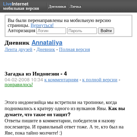
Live
Internet
Дневники
Личка
мобильная версия
Вы были перенаправлены на мобильную версию
страницы.
Вернуться!
Авторизация
Дневник
Annataliya
Лента друзей
-
Дневник
-
Полная версия
Загадка из Индонезии - 4
04-02-2008 10:34
к комментариям
-
к полной версии
-
понравилось!
Этого индонезийца мы встретили на тропинке, когда
поднимались к кратеру одного из вулканов Явы.
Как вы
думаете, что такое он тащит?
Ответы пишите в комментарии, победителя я назову
послезавтра. И правильный ответ тоже. А те, кто был на
Яве, пока тайно молчите! :)