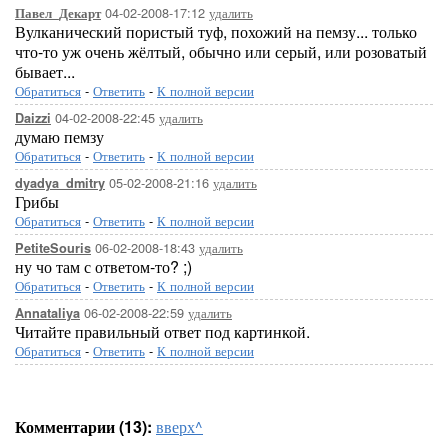
04-02-2008-17:12
удалить
Павел_Декарт
Вулканический пористый туф, похожий на пемзу... только
что-то уж очень жёлтый, обычно или серый, или розоватый
бывает...
Обратиться
-
Ответить
-
К полной версии
04-02-2008-22:45
удалить
Daizzi
думаю пемзу
Обратиться
-
Ответить
-
К полной версии
05-02-2008-21:16
удалить
dyadya_dmitry
Грибы
Обратиться
-
Ответить
-
К полной версии
06-02-2008-18:43
удалить
PetiteSouris
ну чо там с ответом-то? ;)
Обратиться
-
Ответить
-
К полной версии
06-02-2008-22:59
удалить
Annataliya
Читайте правильный ответ под картинкой.
Обратиться
-
Ответить
-
К полной версии
Комментарии (13):
вверх^