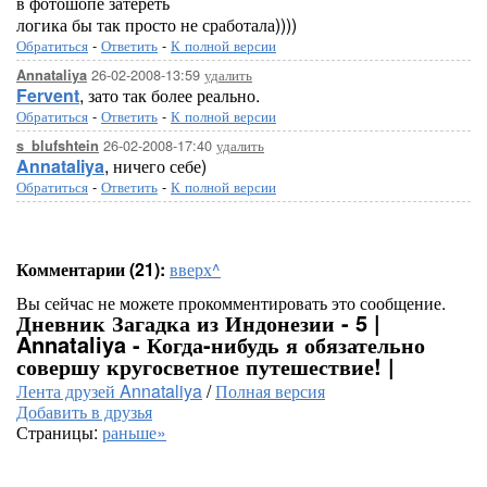
в фотошопе затереть
логика бы так просто не сработала))))
Обратиться
-
Ответить
-
К полной версии
26-02-2008-13:59
удалить
Annataliya
Fervent
, зато так более реально.
Обратиться
-
Ответить
-
К полной версии
26-02-2008-17:40
удалить
s_blufshtein
Annataliya
, ничего себе)
Обратиться
-
Ответить
-
К полной версии
Комментарии (21):
вверх^
Вы сейчас не можете прокомментировать это сообщение.
Дневник Загадка из Индонезии - 5 |
Annataliya - Когда-нибудь я обязательно
совершу кругосветное путешествие! |
Лента друзей Annataliya
/
Полная версия
Добавить в друзья
Страницы:
раньше»