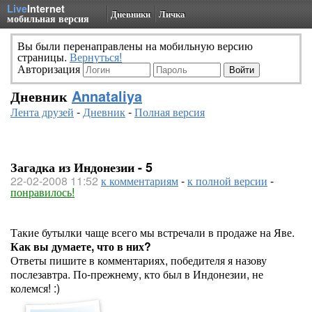
Live
Internet
Дневники
Личка
мобильная версия
Вы были перенаправлены на мобильную версию
страницы.
Вернуться!
Авторизация
Дневник
Annataliya
Лента друзей
-
Дневник
-
Полная версия
Загадка из Индонезии - 5
22-02-2008 11:52
к комментариям
-
к полной версии
-
понравилось!
Такие бутылки чаще всего мы встречали в продаже на Яве.
Как вы думаете, что в них?
Ответы пишите в комментариях, победителя я назову
послезавтра. По-прежнему, кто был в Индонезии, не
колемся! :)