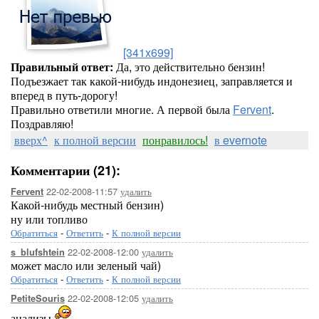
[341x699]
Правильный ответ:
Да, это действительно бензин!
Подъезжает так какой-нибудь индонезиец, заправляется и
вперед в путь-дорогу!
Правильно ответили многие. А первой была
Fervent
.
Поздравляю!
вверх^
к полной версии
понравилось!
в evernote
Комментарии (21):
22-02-2008-11:57
удалить
Fervent
Какой-нибудь местный бензин)
ну или топливо
Обратиться
-
Ответить
-
К полной версии
22-02-2008-12:00
удалить
s_blufshtein
может масло или зеленый чай)
Обратиться
-
Ответить
-
К полной версии
22-02-2008-12:05
удалить
PetiteSouris
анализы