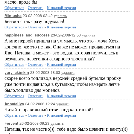
масло, вроде бы
Обратиться
-
Ответить
-
К полной версии
23-02-2008-02:42
удалить
Mintusha
Бензин я так сразу подумала!
Обратиться
-
Ответить
-
К полной версии
23-02-2008-12:50
удалить
happiness_and_success
А мне первой пришла на ум мысль, что это - моча.Хотя,
конечно, же это не так. Она же не может продаваться на
Яве. Наташа, а может - это водка, которая получилась в
результате перегонки сахарного тростника?
Обратиться
-
Ответить
-
К полной версии
23-02-2008-18:03
удалить
yury_akimkin
скорее всего топливо,в верхней средней бутылке пробку
уже почти выдавило,а в бутылках,чтобы измерять легче
было.топливо для мопедов
Обратиться
-
Ответить
-
К полной версии
24-02-2008-12:24
удалить
Annataliya
Читайте правильный ответ под картинкой!
Обратиться
-
Ответить
-
К полной версии
26-02-2008-09:23
удалить
Fervent
Наташа, так не честно))), тебе надо было шланги и вантуз)))