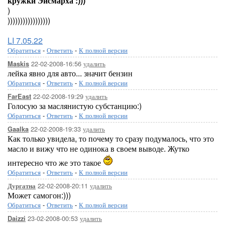
кружки Эйсмарха :)))
)
)))))))))))))))))
LI 7.05.22
Обратиться
-
Ответить
-
К полной версии
22-02-2008-16:56
удалить
Maskis
лейка явно для авто... значит бензин
Обратиться
-
Ответить
-
К полной версии
22-02-2008-19:29
удалить
FarEast
Голосую за маслянистую субстанцию:)
Обратиться
-
Ответить
-
К полной версии
22-02-2008-19:33
удалить
Gaalka
Как только увидела, то почему то сразу подумалось, что это
масло и вижу что не одинока в своем выводе. Жутко
интересно что же это такое
Обратиться
-
Ответить
-
К полной версии
22-02-2008-20:11
удалить
Дургатна
Может самогон:)))
Обратиться
-
Ответить
-
К полной версии
23-02-2008-00:53
удалить
Daizzi