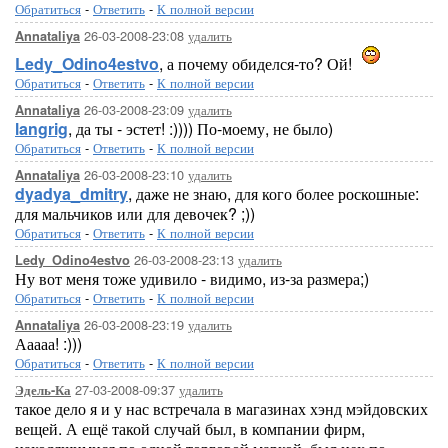
Обратиться
-
Ответить
-
К полной версии
26-03-2008-23:08
удалить
Annataliya
Ledy_Odino4estvo
, а почему обиделся-то? Ой!
Обратиться
-
Ответить
-
К полной версии
26-03-2008-23:09
удалить
Annataliya
langrig
, да ты - эстет! :)))) По-моему, не было)
Обратиться
-
Ответить
-
К полной версии
26-03-2008-23:10
удалить
Annataliya
dyadya_dmitry
, даже не знаю, для кого более роскошные:
для мальчиков или для девочек? ;))
Обратиться
-
Ответить
-
К полной версии
26-03-2008-23:13
удалить
Ledy_Odino4estvo
Ну вот меня тоже удивило - видимо, из-за размера;)
Обратиться
-
Ответить
-
К полной версии
26-03-2008-23:19
удалить
Annataliya
Ааааа! :)))
Обратиться
-
Ответить
-
К полной версии
27-03-2008-09:37
удалить
Эдель-Ка
такое дело я и у нас встречала в магазинах хэнд мэйдовских
вещей. А ещё такой случай был, в компании фирм,