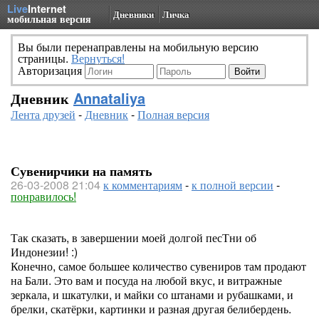
Live
Internet
Дневники
Личка
мобильная версия
Вы были перенаправлены на мобильную версию
страницы.
Вернуться!
Авторизация
Дневник
Annataliya
Лента друзей
-
Дневник
-
Полная версия
Сувенирчики на память
26-03-2008 21:04
к комментариям
-
к полной версии
-
понравилось!
Так сказать, в завершении моей долгой песТни об
Индонезии! :)
Конечно, самое большее количество сувениров там продают
на Бали. Это вам и посуда на любой вкус, и витражные
зеркала, и шкатулки, и майки со штанами и рубашками, и
брелки, скатёрки, картинки и разная другая белибердень.