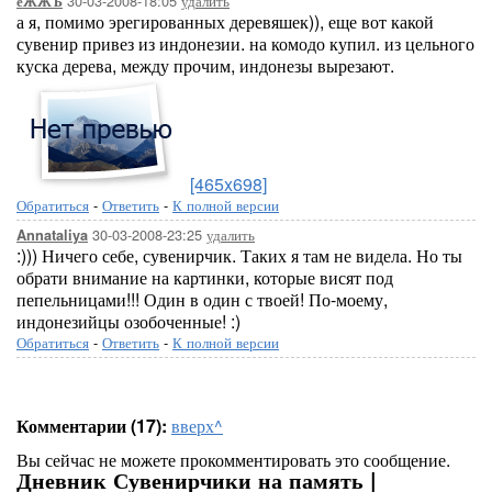
30-03-2008-18:05
удалить
ёЖЖЪ
а я, помимо эрегированных деревяшек)), еще вот какой
сувенир привез из индонезии. на комодо купил. из цельного
куска дерева, между прочим, индонезы вырезают.
[465x698]
Обратиться
-
Ответить
-
К полной версии
30-03-2008-23:25
удалить
Annataliya
:))) Ничего себе, сувенирчик. Таких я там не видела. Но ты
обрати внимание на картинки, которые висят под
пепельницами!!! Один в один с твоей! По-моему,
индонезийцы озобоченные! :)
Обратиться
-
Ответить
-
К полной версии
Комментарии (17):
вверх^
Вы сейчас не можете прокомментировать это сообщение.
Дневник Сувенирчики на память |