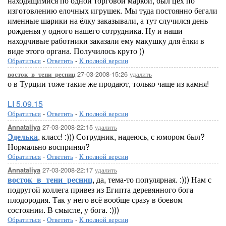
находящимися по одной торговой маркой, был цех по
изготовлению елочных игрушек. Мы туда постоянно бегали
именные шарики на ёлку заказывали, а тут случился день
рожденья у одного нашего сотрудника. Ну и наши
находчивые работники заказали ему макушку для ёлки в
виде этого органа. Получилось круто ))
Обратиться
-
Ответить
-
К полной версии
27-03-2008-15:26
удалить
восток_в_тени_ресниц
о в Турции тоже такие же продают, только чаще из камня!
LI 5.09.15
Обратиться
-
Ответить
-
К полной версии
27-03-2008-22:15
удалить
Annataliya
Эделька
, класс! :))) Сотрудник, надеюсь, с юмором был?
Нормально воспринял?
Обратиться
-
Ответить
-
К полной версии
27-03-2008-22:17
удалить
Annataliya
восток_в_тени_ресниц
, да, тема-то популярная. :))) Нам с
подругой коллега привез из Египта деревянного бога
плодородия. Так у него всё вообще сразу в боевом
состоянии. В смысле, у бога. :)))
Обратиться
-
Ответить
-
К полной версии