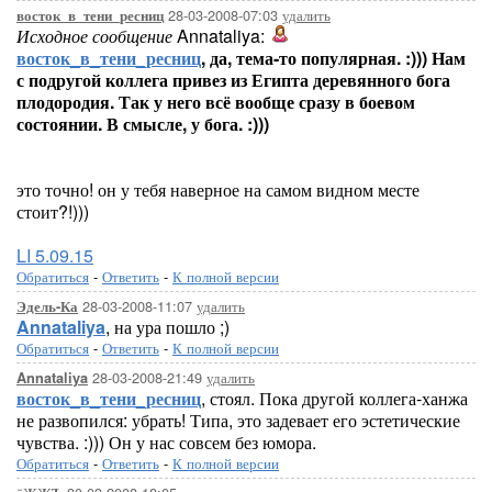
28-03-2008-07:03
удалить
восток_в_тени_ресниц
Исходное сообщение
Annataliya:
восток_в_тени_ресниц
, да, тема-то популярная. :))) Нам
с подругой коллега привез из Египта деревянного бога
плодородия. Так у него всё вообще сразу в боевом
состоянии. В смысле, у бога. :)))
это точно! он у тебя наверное на самом видном месте
стоит?!)))
LI 5.09.15
Обратиться
-
Ответить
-
К полной версии
28-03-2008-11:07
удалить
Эдель-Ка
Annataliya
, на ура пошло ;)
Обратиться
-
Ответить
-
К полной версии
28-03-2008-21:49
удалить
Annataliya
восток_в_тени_ресниц
, стоял. Пока другой коллега-ханжа
не развопился: убрать! Типа, это задевает его эстетические
чувства. :))) Он у нас совсем без юмора.
Обратиться
-
Ответить
-
К полной версии