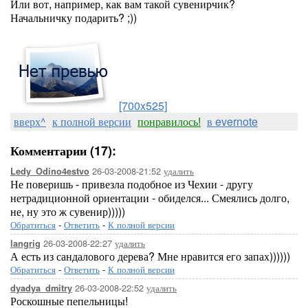
Или вот, например, как вам такой сувенирчик?
Начальничку подарить? ;))
[700x525]
вверх^
к полной версии
понравилось!
в evernote
Комментарии (17):
26-03-2008-21:52
удалить
Ledy_Odino4estvo
Не поверишь - привезла подобное из Чехии - другу
нетрадиционной ориентации - обиделся... Смеялись долго,
не, ну это ж сувенир)))))
Обратиться
-
Ответить
-
К полной версии
26-03-2008-22:27
удалить
langrig
А есть из сандалового дерева? Мне нравится его запах))))))
Обратиться
-
Ответить
-
К полной версии
26-03-2008-22:52
удалить
dyadya_dmitry
Роскошные пепельницы!