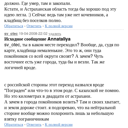
должно. Где умер, там и закопали.
Кстати, и Астраханская область тогда бы хорошо под эту
идею легла. :) Сейчас ведь там уже нет кочевников, а
кладбищ без поселков полно.
Обратиться
-
Ответить
-
К полной версии
19-04-2008-22:02
удалить
sv_otec
Исходное сообщение Annataliya
sv_otec, ты в каком месте переходил? Вообще, да, судя по
карте, кладбища немаленькие. Это то ж, они туда
покойников со всей округи свозят? А зачем? Чуть
восточнее есть уже города, туда бы и везли. Так же
логичней вроде.
с российской стороны этот переход назвался вроде
"Пограден" или что-то в этом роде. С казахской не помню.
Но это километрах в двадцати от астрахани.
А зачем в города покойников возить? Там и своих хватает,
и земля дороже стоит. я подозреваю, что на нейтральной
стороне вообще можно похоронить лишь за небольшую
взятку пограничникам
Обратиться
-
Ответить
-
К полной версии