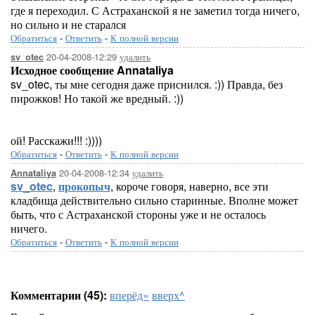
где я переходил. С Астраханской я не заметил тогда ничего,
но сильно и не старался
Обратиться
-
Ответить
-
К полной версии
20-04-2008-12:29
удалить
sv_otec
Исходное сообщение Annataliya
sv_otec, ты мне сегодня даже приснился. :)) Правда, без
пирожков! Но такой же вредный. :))
ой! Расскажи!!! :))))
Обратиться
-
Ответить
-
К полной версии
20-04-2008-12:34
удалить
Annataliya
sv_otec
,
прокопыч
, короче говоря, наверно, все эти
кладбища действительно сильно старинные. Вполне может
быть, что с Астраханской стороны уже и не осталось
ничего.
Обратиться
-
Ответить
-
К полной версии
Комментарии (45):
вперёд»
вверх^