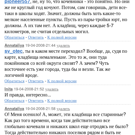
pioneer557
, не, ну то, что кочевники - это понятно. Но они
же не круглый год кочуют. Потом, сам говоришь, дети все-
таки в школы ходят. Значит, должны быть хоть какие-то
мелкие населенные пункты. Пусть из пары-тройки юрт, но
должны. А их там нет. А кладбищ, через каждые 5-7
километров, не считая отдельных могил.
Обратиться
-
Ответить
-
К полной версии
19-04-2008-21:44
удалить
Annataliya
sv_otec
, ты в каком месте переходил? Вообще, да, судя по
карте, кладбища немаленькие. Это то ж, они туда
покойников со всей округи свозят? А зачем? Чуть
восточнее есть уже города, туда бы и везли. Так же
логичней вроде.
Обратиться
-
Ответить
-
К полной версии
19-04-2008-21:52
удалить
Inita
И правда, интересно...
Обратиться
-
Ответить
-
К полной версии
19-04-2008-21:58
удалить
Annataliya
О! Меня осенило! А, может, эти кладбища все старинные?
Как раз того времени, когда там действительно все
глобально кочевали и никаких школ еще отродясь не было?
Тогда действительно никаких поселков рядом и быть не