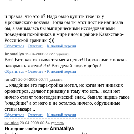
и правда, что это я? Надо было купить тебе их у
Ярославского вокзала. Тогда бы ты этот пост не написала
бы, а занималась бы эмпирическими исследованиями
поведения покойников в мире ином в районе Казахстано-
Российской границы :)))
Обратиться
-
Ответить
-
К полной версии
19-04-2008-23:27
удалить
Annataliya
Вот! Вот, как оказывается меня ценят! Пирожками с вокзала
накормить хотели! Эх! Вот делай людям добро!
Обратиться
-
Ответить
-
К полной версии
20-04-2008-00:11
удалить
iuria21
... кладбище это пара-тройка могил, но когда нет никаких
ориентиров, делают привязку к тому что есть... если нет
ничего ставят топогеодезический знак.. бывало ищешь такое
"кладбище" а от него и не осталось ничего, обрушенные
стены мазара...
Обратиться
-
Ответить
-
К полной версии
20-04-2008-00:54
удалить
sv_otec
Исходное сообщение Annataliya