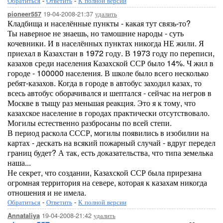
Обратиться
-
Ответить
-
К полной версии
19-04-2008-21:37
удалить
pioneer557
Кладбища и населённые пункты - какая тут связь-то?
Ты наверное не знаешь, но тамошние народы - суть
кочевники. И в населённых пунктах никогда НЕ жили. Я
приехал в Казахстан в 1972 году. В 1973 году по переписи,
казахов среди населения Казахской ССР было 14%. Ч жил в
городе - 100000 населения. В школе было всего несколько
ребят-казахов. Когда в городе в автобус заходил казах, то
всесь автобус оборачивался и шептался - сейчас на негров в
Москве в тыщу раз меньшая реакция. Это я к тому, что
казахское население в городах практически отсутствовало.
Могилы естественно разбросаны по всей степи.
В период раскола СССР, могилы появились в изобилии на
картах - дескать на всякий пожарный случай - вдруг передел
границ будет? А так, есть доказательства, что типа земелька
наша...
Не секрет, что создании, Казахской ССР была прирезана
огромная территория на севере, которая к казахам никогда
отношения и не имела.
Обратиться
-
Ответить
-
К полной версии
19-04-2008-21:42
удалить
Annataliya