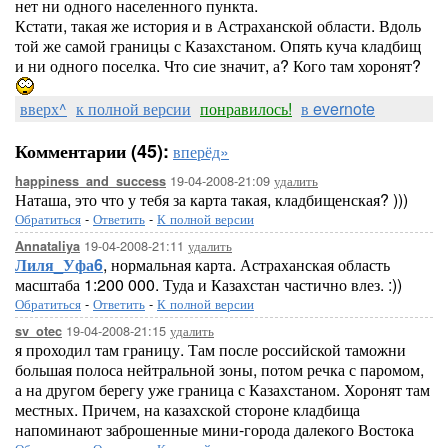
нет ни одного населенного пункта.
Кстати, такая же история и в Астраханской области. Вдоль
той же самой границы с Казахстаном. Опять куча кладбищ
и ни одного поселка. Что сие значит, а? Кого там хоронят?
вверх^
к полной версии
понравилось!
в evernote
Комментарии (45):
вперёд»
19-04-2008-21:09
удалить
happiness_and_success
Наташа, это что у тебя за карта такая, кладбищенская? )))
Обратиться
-
Ответить
-
К полной версии
19-04-2008-21:11
удалить
Annataliya
Лиля_Уфа6
, нормальная карта. Астраханская область
масштаба 1:200 000. Туда и Казахстан частично влез. :))
Обратиться
-
Ответить
-
К полной версии
19-04-2008-21:15
удалить
sv_otec
я проходил там границу. Там после российской таможни
большая полоса нейтральной зоны, потом речка с паромом,
а на другом берегу уже граница с Казахстаном. Хоронят там
местных. Причем, на казахской стороне кладбища
напоминают заброшенные мини-города далекого Востока