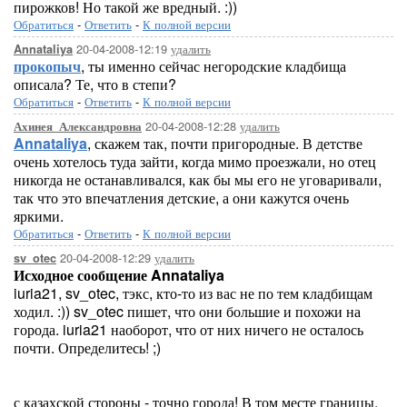
пирожков! Но такой же вредный. :))
Обратиться
-
Ответить
-
К полной версии
20-04-2008-12:19
удалить
Annataliya
прокопыч
, ты именно сейчас негородские кладбища
описала? Те, что в степи?
Обратиться
-
Ответить
-
К полной версии
20-04-2008-12:28
удалить
Ахинея_Александровна
Annataliya
, скажем так, почти пригородные. В детстве
очень хотелось туда зайти, когда мимо проезжали, но отец
никогда не останавливался, как бы мы его не уговаривали,
так что это впечатления детские, а они кажутся очень
яркими.
Обратиться
-
Ответить
-
К полной версии
20-04-2008-12:29
удалить
sv_otec
Исходное сообщение Annataliya
iuria21, sv_otec, тэкс, кто-то из вас не по тем кладбищам
ходил. :)) sv_otec пишет, что они большие и похожи на
города. iuria21 наоборот, что от них ничего не осталось
почти. Определитесь! ;)
с казахской стороны - точно города! В том месте границы,