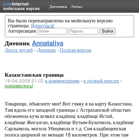
Live
Internet
Дневники
Личка
мобильная версия
Вы были перенаправлены на мобильную версию
страницы.
Вернуться!
Авторизация
Дневник
Annataliya
Лента друзей
-
Дневник
-
Полная версия
Казахстанская граница
19-04-2008 21:02
к комментариям
-
к полной версии
-
понравилось!
Товарищи, объясните мне! Вот гляжу я на карту Казахстана.
Там вдоль его западной границы с Астраханской областью
обозначена куча всяких кладбищ: кладбище Истай,
кладбище Жигалган, кладбище Вутым-Булатмола, кладбище
Сарлымола, могила Убишмола и т.д. Сия кладбищенская
полоса шириной не меньше 15 километров. При этом там