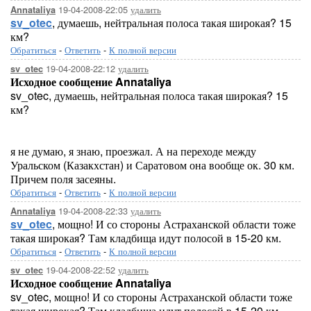
19-04-2008-22:05
удалить
Annataliya
sv_otec
, думаешь, нейтральная полоса такая широкая? 15
км?
Обратиться
-
Ответить
-
К полной версии
19-04-2008-22:12
удалить
sv_otec
Исходное сообщение Annataliya
sv_otec, думаешь, нейтральная полоса такая широкая? 15
км?
я не думаю, я знаю, проезжал. А на переходе между
Уральском (Казакхстан) и Саратовом она вообще ок. 30 км.
Причем поля засеяны.
Обратиться
-
Ответить
-
К полной версии
19-04-2008-22:33
удалить
Annataliya
sv_otec
, мощно! И со стороны Астраханской области тоже
такая широкая? Там кладбища идут полосой в 15-20 км.
Обратиться
-
Ответить
-
К полной версии
19-04-2008-22:52
удалить
sv_otec
Исходное сообщение Annataliya
sv_otec, мощно! И со стороны Астраханской области тоже
такая широкая? Там кладбища идут полосой в 15-20 км.