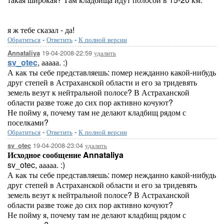
я ж тебе сказал - да!
Обратиться
-
Ответить
-
К полной версии
19-04-2008-22:59
удалить
Annataliya
sv_otec
, ааааа. :)
А как ты себе представляешь: помер нежданно какой-нибудь
друг степей в Астраханской области и его за тридевять
земель везут к нейтральной полосе? В Астраханской
области разве тоже до сих пор активно кочуют?
Не пойму я, почему там не делают кладбищ рядом с
поселками?
Обратиться
-
Ответить
-
К полной версии
19-04-2008-23:04
удалить
sv_otec
Исходное сообщение Annataliya
sv_otec, ааааа. :)
А как ты себе представляешь: помер нежданно какой-нибудь
друг степей в Астраханской области и его за тридевять
земель везут к нейтральной полосе? В Астраханской
области разве тоже до сих пор активно кочуют?
Не пойму я, почему там не делают кладбищ рядом с