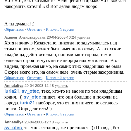
Вот! Вот, как оказывается меня ценят! Пирожками с вокзала
накормить хотели! Эх! Вот делай людям добро!
А ты думала! :)
Обратиться
-
Ответить
-
К полной версии
20-04-2008-10:24
удалить
Ахинея_Александровна
Хотя и живу в Казахстане, никогда не задумывалась над
этим вопросом, может быть именно поэтому. А казахские
кладбища, действительно, напоминают города, там и
башенки строят и чуть ли не дворцы над могилами. Это я
видела, проезжая мимо, на самих этих кладбищах не была.
Скорее всего это, на самом деле, очень старые захоронения.
Обратиться
-
Ответить
-
К полной версии
20-04-2008-12:18
удалить
Annataliya
iuria21
,
sv_otec
, тэкс, кто-то из вас не по тем кладбищам
ходил. :))
sv_otec
пишет, что они большие и похожи на
города.
iuria21
наоборот, что от них ничего не осталось
почти. Определитесь! ;)
Обратиться
-
Ответить
-
К полной версии
20-04-2008-12:18
удалить
Annataliya
sv_otec
, ты мне сегодня даже приснился. :)) Правда, без