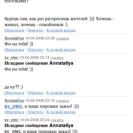
поселками?
будешь там, как раз распросишь жителей :))) Хочешь -
живых, хочешь - покойников :)
Обратиться
-
Ответить
-
К полной версии
19-04-2008-23:09
удалить
Annataliya
Фи на тебя! :))
Обратиться
-
Ответить
-
К полной версии
19-04-2008-23:14
удалить
sv_otec
Исходное сообщение Annataliya
Фи на тебя! :))
да ну?! :)
Обратиться
-
Ответить
-
К полной версии
19-04-2008-23:16
удалить
Annataliya
sv_otec
, и ваще пирожки зажал! :)))
Обратиться
-
Ответить
-
К полной версии
19-04-2008-23:24
удалить
sv_otec
Исходное сообщение Annataliya
sv_otec, и ваще пирожки зажал! :)))