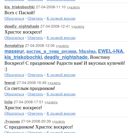
27-04-2008-11:10
удалить
kis_triskobochki
Всех с Пасхой!
Обратиться
-
Ответить
-
К полной версии
27-04-2008-12:41
удалить
deadly_nightshade
Христос воскресе!
Обратиться
-
Ответить
-
К полной версии
27-04-2008-13:06
удалить
Annataliya
masseur
,
восток_в_тени_ресниц
,
Милёна
,
EWEL-I-NA
,
kis_triskobochki
,
deadly_nightshade
, Воистину
Воскресе! С праздником! Радости вам! И вкусных куличей!
:)
Обратиться
-
Ответить
-
К полной версии
27-04-2008-16:49
удалить
fewral
Со светлым праздником!
Обратиться
-
Ответить
-
К полной версии
27-04-2008-17:51
удалить
Inita
Христос воскресе!
Обратиться
-
Ответить
-
К полной версии
27-04-2008-20:39
удалить
Лунария
С праздником! Христос воскресе!
Обратиться
-
Ответить
-
К полной версии