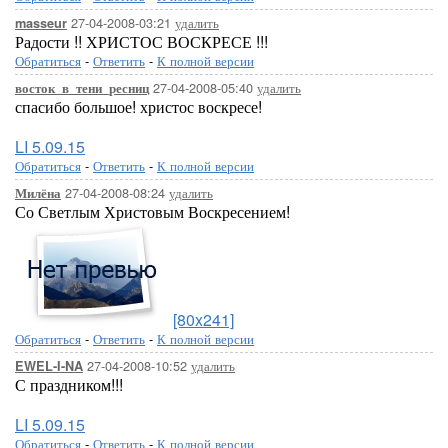
27-04-2008-03:21
удалить
masseur
Радости !! ХРИСТОС ВОСКРЕСЕ !!!
Обратиться
-
Ответить
-
К полной версии
27-04-2008-05:40
удалить
восток_в_тени_ресниц
спасибо большое! христос воскресе!
LI 5.09.15
Обратиться
-
Ответить
-
К полной версии
27-04-2008-08:24
удалить
Милёна
Со Светлым Христовым Воскресением!
[80x241]
Обратиться
-
Ответить
-
К полной версии
27-04-2008-10:52
удалить
EWEL-I-NA
С праздником!!!
LI 5.09.15
Обратиться
-
Ответить
-
К полной версии