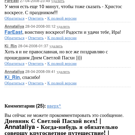
27-04-2008-23:49
удалить
FarEast
У меня есть еще 10 минут, чтобы тоже сказать - Христос
воскресе. С праздником!!!
Обратиться
-
Ответить
-
К полной версии
28-04-2008-00:12
удалить
Annataliya
FarEast
, воистину воскресе! Радости и удачи тебе, Ира!
Обратиться
-
Ответить
-
К полной версии
28-04-2008-01:37
удалить
Ki_Rin
Хоть я и не православная, но все же поздравляю с
прошедшим Днем Светлой Пасхи ))))
Обратиться
-
Ответить
-
К полной версии
28-04-2008-09:41
удалить
Annataliya
Ki_Rin
, спасибо!
Обратиться
-
Ответить
-
К полной версии
Комментарии (25):
вверх^
Вы сейчас не можете прокомментировать это сообщение.
Дневник С Светлой Пасхой всех! |
Annataliya - Когда-нибудь я обязательно
совершу кругосветное путешествие! |