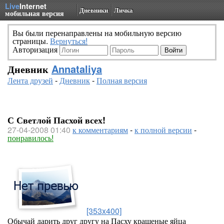
Live
Internet
Дневники
Личка
мобильная версия
Вы были перенаправлены на мобильную версию
страницы.
Вернуться!
Авторизация
Дневник
Annataliya
Лента друзей
-
Дневник
-
Полная версия
С Светлой Пасхой всех!
27-04-2008 01:40
к комментариям
-
к полной версии
-
понравилось!
[353x400]
Обычай дарить друг другу на Пасху крашеные яйца