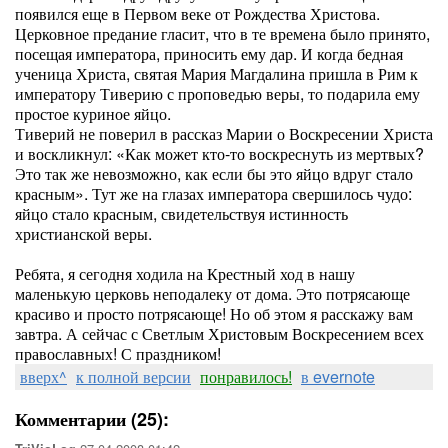
появился еще в Первом веке от Рождества Христова.
Церковное предание гласит, что в те времена было принято,
посещая императора, приносить ему дар. И когда бедная
ученица Христа, святая Мария Магдалина пришла в Рим к
императору Тиверию с проповедью веры, то подарила ему
простое куриное яйцо.
Тиверий не поверил в рассказ Марии о Воскресении Христа
и воскликнул: «Как может кто-то воскреснуть из мертвых?
Это так же невозможно, как если бы это яйцо вдруг стало
красным». Тут же на глазах императора свершилось чудо:
яйцо стало красным, свидетельствуя истинность
христианской веры.
Ребята, я сегодня ходила на Крестный ход в нашу
маленькую церковь неподалеку от дома. Это потрясающе
красиво и просто потрясающе! Но об этом я расскажу вам
завтра. А сейчас с Светлым Христовым Воскресением всех
православных! С праздником!
вверх^
к полной версии
понравилось!
в evernote
Комментарии (25):