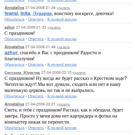
27-04-2008-21:28
удалить
Annataliya
fewral
,
Inita
,
Лунария
, воистину воскресе, девочки!
Обратиться
-
Ответить
-
К полной версии
27-04-2008-21:33
удалить
azhur
С праздником!
Обратиться
-
Ответить
-
К полной версии
27-04-2008-21:48
удалить
Annataliya
azhur
, спасибо и Вас с праздником! Радости и
благополучия!
Обратиться
-
Ответить
-
К полной версии
27-04-2008-23:15
удалить
Светлана_Юристик
С праздником! Ну когда же будет рассказ о Крестном ходе?
Читатели ждут! Мы вот думали, сходить или нет в нашу
маленькую церковь, но так и не выбрались.
Обратиться
-
Ответить
-
К полной версии
27-04-2008-23:21
удалить
Annataliya
Света, и тебя с праздником! Рассказ, как и обещала, будет
завтра. Просто у меня дома нет картридера и фотки на
компьютер никак не перенести.
Обратиться
-
Ответить
-
К полной версии