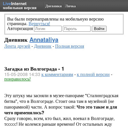
Live
Internet
Дневники
Личка
мобильная версия
Вы были перенаправлены на мобильную версию
страницы.
Вернуться!
Авторизация
Дневник
Annataliya
Лента друзей
-
Дневник
-
Полная версия
Загадка из Волгограда - 1
15-05-2008 14:33
к комментариям
-
к полной версии
-
понравилось!
Эту штуку мы засняли в музее-панораме "Сталинградская
битва", что в Волгограде. Стоит она там в музейной (не
панорамной) части. А вопрос такой:
Что это такое и для
чего применялось?
Сразу говорю, всем, кто был, жил, воевал в Волгограде,
тссссс! Не колемся раньше времени! От остальных жду