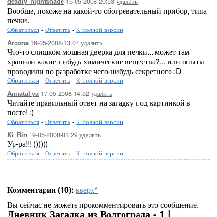
15-05-2008-20:53
удалить
deadly_nightshade
Вообще, похоже на какой-то обогревательный прибор, типа
печки.
Обратиться
-
Ответить
-
К полной версии
16-05-2008-13:07
удалить
Arcona
Что-то слишком мощная дверка для печки... может там
хранили какие-нибудь химические вещества?... или опыты
проводили по разработке чего-нибудь секретного :D
Обратиться
-
Ответить
-
К полной версии
17-05-2008-14:52
удалить
Annataliya
Читайте правильный ответ на загадку под картинкой в
посте! :)
Обратиться
-
Ответить
-
К полной версии
19-05-2008-01:29
удалить
Ki_Rin
Ур-ра!!! ))))))
Обратиться
-
Ответить
-
К полной версии
Комментарии (10):
вверх^
Вы сейчас не можете прокомментировать это сообщение.
Дневник Загадка из Волгограда - 1 |