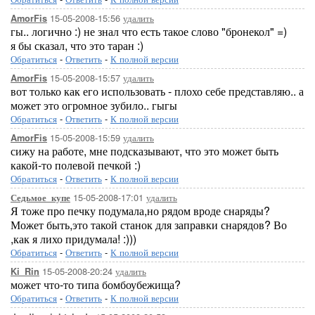
15-05-2008-15:56
удалить
AmorFis
гы.. логично :) не знал что есть такое слово "бронекол" =)
я бы сказал, что это таран :)
Обратиться
-
Ответить
-
К полной версии
15-05-2008-15:57
удалить
AmorFis
вот только как его использовать - плохо себе представляю.. а
может это огромное зубило.. гыгы
Обратиться
-
Ответить
-
К полной версии
15-05-2008-15:59
удалить
AmorFis
сижу на работе, мне подсказывают, что это может быть
какой-то полевой печкой :)
Обратиться
-
Ответить
-
К полной версии
15-05-2008-17:01
удалить
Седьмое_купе
Я тоже про печку подумала,но рядом вроде снаряды?
Может быть,это такой станок для заправки снарядов? Во
,как я лихо придумала! :)))
Обратиться
-
Ответить
-
К полной версии
15-05-2008-20:24
удалить
Ki_Rin
может что-то типа бомбоубежища?
Обратиться
-
Ответить
-
К полной версии