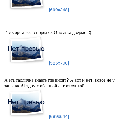
[699x248]
И с морем все в порядке. Оно ж за дверью! :)
[525x700]
А эта табличка знаете где висит? А вот и нет, вовсе не у
заправки! Рядом с обычной автостоянкой!
[699x544]