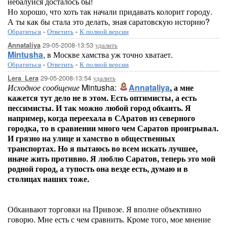
небалуйся досталось бы!
Но хорошо, что хоть так начали придавать колорит городу.
А ты как бы стала это делать, зная саратовскую историю?
Обратиться
-
Ответить
-
К полной версии
29-05-2008-13:53
удалить
Annataliya
Mintusha
, в Москве хамства уж точно хватает.
Обратиться
-
Ответить
-
К полной версии
29-05-2008-13:54
удалить
Lera_Lera
Исходное сообщение
Mintusha:
Annataliya
, а мне
кажется тут дело не в этом. Есть оптимисты, а есть
пессимисты. И так можно любой город обхаить. Я
например, когда переехала в САратов из северного
городка, то в сравнении много чем Саратов проигрывал.
И грязно на улице и хамство в общественных
транспортах. Но я пытаюсь во всем искать лучшее,
иначе жить противно. Я люблю Саратов, теперь это мой
родной город, а тупость она везде есть, думаю и в
столицах наших тоже.
Обхаивают торговки на Привозе. Я вполне объективно
говорю. Мне есть с чем сравнить. Кроме того, мое мнение