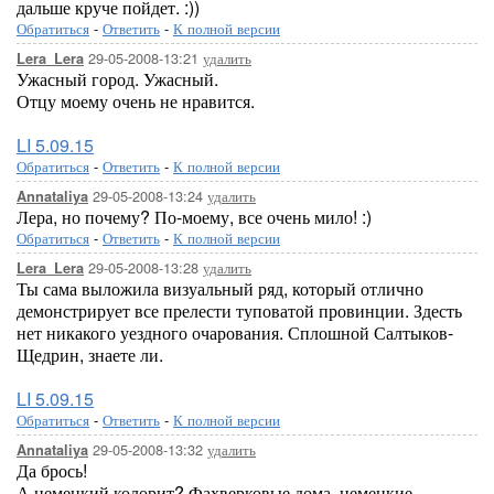
дальше круче пойдет. :))
Обратиться
-
Ответить
-
К полной версии
29-05-2008-13:21
удалить
Lera_Lera
Ужасный город. Ужасный.
Отцу моему очень не нравится.
LI 5.09.15
Обратиться
-
Ответить
-
К полной версии
29-05-2008-13:24
удалить
Annataliya
Лера, но почему? По-моему, все очень мило! :)
Обратиться
-
Ответить
-
К полной версии
29-05-2008-13:28
удалить
Lera_Lera
Ты сама выложила визуальный ряд, который отлично
демонстрирует все прелести туповатой провинции. Здесть
нет никакого уездного очарования. Сплошной Салтыков-
Щедрин, знаете ли.
LI 5.09.15
Обратиться
-
Ответить
-
К полной версии
29-05-2008-13:32
удалить
Annataliya
Да брось!
А немецкий колорит? Фахверковые дома, немецкие