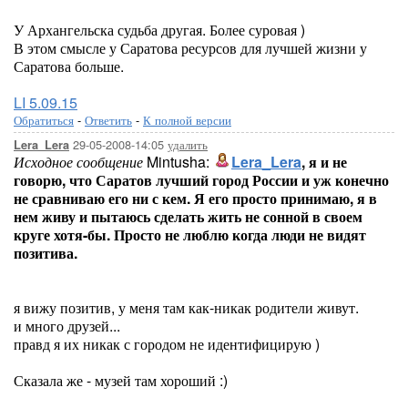
У Архангельска судьба другая. Более суровая )
В этом смысле у Саратова ресурсов для лучшей жизни у
Саратова больше.
LI 5.09.15
Обратиться
-
Ответить
-
К полной версии
29-05-2008-14:05
удалить
Lera_Lera
Исходное сообщение
Mintusha:
Lera_Lera
, я и не
говорю, что Саратов лучший город России и уж конечно
не сравниваю его ни с кем. Я его просто принимаю, я в
нем живу и пытаюсь сделать жить не сонной в своем
круге хотя-бы. Просто не люблю когда люди не видят
позитива.
я вижу позитив, у меня там как-никак родители живут.
и много друзей...
правд я их никак с городом не идентифицирую )
Сказала же - музей там хороший :)