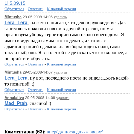
LI 5.09.15
Обратиться
-
Ответить
-
К полной версии
29-05-2008-14:06
удалить
Mintusha
Lera_Lera
, ты сама написала, что дело в руководстве. Да я
занимаюсь пожизни совсем в другой отрасли, но мы
организуем уборку территории сами около своего дома. Я
имею ввиду надо самим что-то делать, а что мы с
администрацией сделаем...на выборы ходить надо, сами
такую выбрали. Я за то, чтоб везде искать что-то хорошее, а
не прийти и обругать.
Обратиться
-
Ответить
-
К полной версии
29-05-2008-14:07
удалить
Mintusha
Lera_Lera
, ну вот, последнего поста не видела...хоть какой-
то позитив!!! :)
Обратиться
-
Ответить
-
К полной версии
29-05-2008-14:08
удалить
Annataliya
Mad_Ptah
, спасибо! :)
Обратиться
-
Ответить
-
К полной версии
Комментарии (63):
вперёд»
последняя»
вверх^