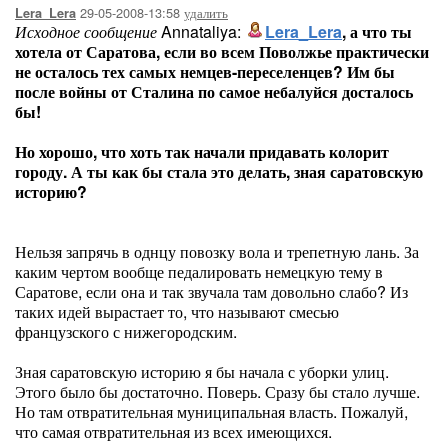
29-05-2008-13:58
удалить
Lera_Lera
Исходное сообщение
Annataliya:
Lera_Lera
, а что ты
хотела от Саратова, если во всем Поволжье практически
не осталось тех самых немцев-переселенцев? Им бы
после войны от Сталина по самое небалуйся досталось
бы!
Но хорошо, что хоть так начали придавать колорит
городу. А ты как бы стала это делать, зная саратовскую
историю?
Нельзя запрячь в однцу повозку вола и трепетную лань. За
каким чертом вообще педалировать немецкую тему в
Саратове, если она и так звучала там довольно слабо? Из
таких идей вырастает то, что называют смесью
французского с нижегородским.
Зная саратовскую историю я бы начала с уборки улиц.
Этого было бы достаточно. Поверь. Сразу бы стало лучше.
Но там отвратительная муниципальная власть. Пожалуй,
что самая отвратительная из всех имеющихся.