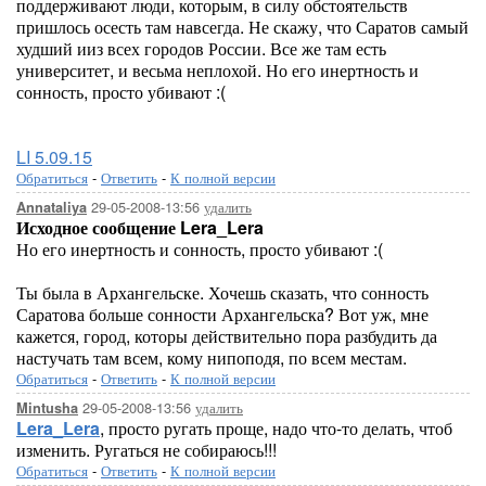
поддерживают люди, которым, в силу обстоятельств
пришлось осесть там навсегда. Не скажу, что Саратов самый
худший ииз всех городов России. Все же там есть
университет, и весьма неплохой. Но его инертность и
сонность, просто убивают :(
LI 5.09.15
Обратиться
-
Ответить
-
К полной версии
29-05-2008-13:56
удалить
Annataliya
Исходное сообщение Lera_Lera
Но его инертность и сонность, просто убивают :(
Ты была в Архангельске. Хочешь сказать, что сонность
Саратова больше сонности Архангельска? Вот уж, мне
кажется, город, которы действительно пора разбудить да
настучать там всем, кому нипоподя, по всем местам.
Обратиться
-
Ответить
-
К полной версии
29-05-2008-13:56
удалить
Mintusha
Lera_Lera
, просто ругать проще, надо что-то делать, чтоб
изменить. Ругаться не собираюсь!!!
Обратиться
-
Ответить
-
К полной версии