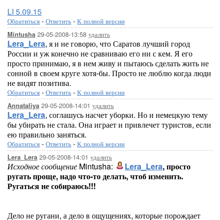
LI 5.09.15
Обратиться
-
Ответить
-
К полной версии
29-05-2008-13:58
удалить
Mintusha
Lera_Lera
, я и не говорю, что Саратов лучший город
России и уж конечно не сравниваю его ни с кем. Я его
просто принимаю, я в нем живу и пытаюсь сделать жить не
сонной в своем круге хотя-бы. Просто не люблю когда люди
не видят позитива.
Обратиться
-
Ответить
-
К полной версии
29-05-2008-14:01
удалить
Annataliya
Lera_Lera
, соглашусь насчет уборки. Но и немецкую тему
бы убирать не стала. Она играет и привлечет туристов, если
ею правильно заняться.
Обратиться
-
Ответить
-
К полной версии
29-05-2008-14:01
удалить
Lera_Lera
Исходное сообщение
Mintusha:
Lera_Lera
, просто
ругать проще, надо что-то делать, чтоб изменить.
Ругаться не собираюсь!!!
Дело не ругани, а дело в ощущениях, которые порождает