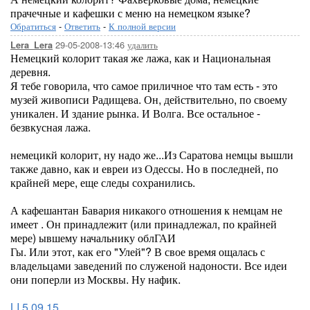
прачечные и кафешки с меню на немецком языке?
Обратиться
-
Ответить
-
К полной версии
29-05-2008-13:46
удалить
Lera_Lera
Немецкий колорит такая же лажа, как и Национальная
деревня.
Я тебе говорила, что самое приличное что там есть - это
музей живописи Радищева. Он, действительно, по своему
уникален. И здание рынка. И Волга. Все остальное -
безвкусная лажа.
немецикй колорит, ну надо же...Из Саратова немцы вышли
также давно, как и евреи из Одессы. Но в последней, по
крайней мере, еще следы сохранились.
А кафешантан Бавария никакого отношения к немцам не
имеет . Он принадлежит (или принадлежал, по крайней
мере) ывшему начальнику облГАИ
Гы. Или этот, как его "Улей"? В свое время ощалась с
владельцами заведений по служеной надоности. Все идеи
они поперли из Москвы. Ну нафик.
LI 5.09.15