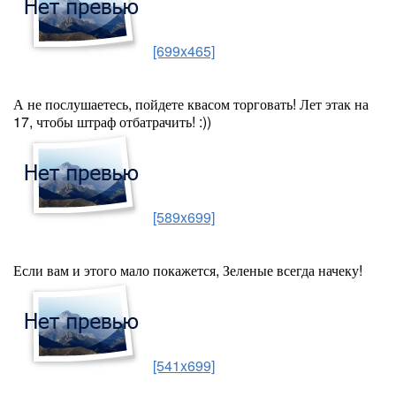
[699x465]
А не послушаетесь, пойдете квасом торговать! Лет этак на
17, чтобы штраф отбатрачить! :))
[589x699]
Если вам и этого мало покажется, Зеленые всегда начеку!
[541x699]