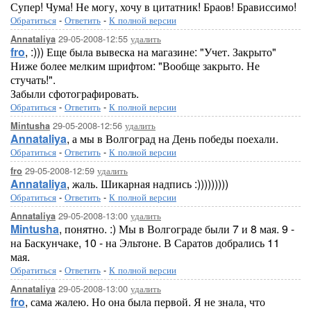
Супер! Чума! Не могу, хочу в цитатник! Браов! Брависсимо!
Обратиться
-
Ответить
-
К полной версии
29-05-2008-12:55
удалить
Annataliya
fro
, :))) Еще была вывеска на магазине: "Учет. Закрыто"
Ниже более мелким шрифтом: "Вообще закрыто. Не
стучать!".
Забыли сфотографировать.
Обратиться
-
Ответить
-
К полной версии
29-05-2008-12:56
удалить
Mintusha
Annataliya
, а мы в Волгоград на День победы поехали.
Обратиться
-
Ответить
-
К полной версии
29-05-2008-12:59
удалить
fro
Annataliya
, жаль. Шикарная надпись :)))))))))
Обратиться
-
Ответить
-
К полной версии
29-05-2008-13:00
удалить
Annataliya
Mintusha
, понятно. :) Мы в Волгограде были 7 и 8 мая. 9 -
на Баскунчаке, 10 - на Эльтоне. В Саратов добрались 11
мая.
Обратиться
-
Ответить
-
К полной версии
29-05-2008-13:00
удалить
Annataliya
fro
, сама жалею. Но она была первой. Я не знала, что