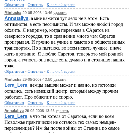
Обратиться
-
Ответить
-
К полной версии
29-05-2008-13:46
удалить
Mintusha
Annataliya
, а мне кажется тут дело не в этом. Есть
оптимисты, а есть пессимисты. И так можно любой город
обхаить. Я например, когда переехала в САратов из
северного городка, то в сравнении много чем Саратов
проигрывал. И грязно на улице и хамство в общественных
транспортах. Но я пытаюсь во всем искать лучшее, иначе
жить противно. Я люблю Саратов, теперь это мой родной
город, а тупость она везде есть, думаю и в столицах наших
тоже.
Обратиться
-
Ответить
-
К полной версии
29-05-2008-13:50
удалить
Mintusha
Lera_Lera
, немцы вышли может и давно, но потомки
остались, сеть немецкий центр, который между прочим
работает. Про общепит не спорю.
Обратиться
-
Ответить
-
К полной версии
29-05-2008-13:53
удалить
Annataliya
Lera_Lera
, а что ты хотела от Саратова, если во всем
Поволжье практически не осталось тех самых немцев-
переселенцев? Им бы после войны от Сталина по самое