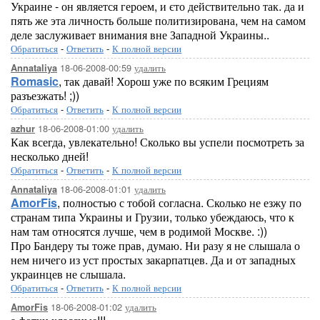
Украине - он является героем, и єто действительно так. да и
пять же эта личность больше политизирована, чем на самом
деле заслуживает внимания вне Западной Украины..
Обратиться
-
Ответить
-
К полной версии
18-06-2008-00:59
удалить
Annataliya
Romasic
, так давай! Хорош уже по всяким Грециям
разъезжать! ;))
Обратиться
-
Ответить
-
К полной версии
18-06-2008-01:00
удалить
azhur
Как всегда, увлекательно! Сколько вы успели посмотреть за
несколько дней!
Обратиться
-
Ответить
-
К полной версии
18-06-2008-01:01
удалить
Annataliya
AmorFis
, полностью с тобой согласна. Сколько не езжу по
странам типа Украины и Грузии, только убеждаюсь, что к
нам там относятся лучше, чем в родимой Москве. :))
Про Бандеру ты тоже прав, думаю. Ни разу я не слышала о
нем ничего из уст простых закарпатцев. Да и от западных
украинцев не слышала.
Обратиться
-
Ответить
-
К полной версии
18-06-2008-01:02
удалить
AmorFis