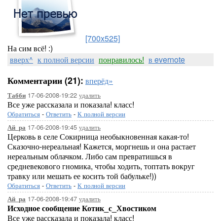
[700x525]
На сим всё! :)
вверх^
к полной версии
понравилось!
в evernote
Комментарии (21):
вперёд»
17-06-2008-19:22
удалить
Табби
Все уже рассказала и показала! класс!
Обратиться
-
Ответить
-
К полной версии
17-06-2008-19:45
удалить
Ай_ра
Церковь в селе Сокирница необыкновенная какая-то!
Сказочно-нереальная! Кажется, моргнешь и она растает
нереальным облачком. Либо сам превратишься в
средневекового гномика, чтобы ходить, топтать вокруг
травку или мешать ее косить той бабульке!))
Обратиться
-
Ответить
-
К полной версии
17-06-2008-19:47
удалить
Ай_ра
Исходное сообщение Котик_с_Хвостиком
Все уже рассказала и показала! класс!