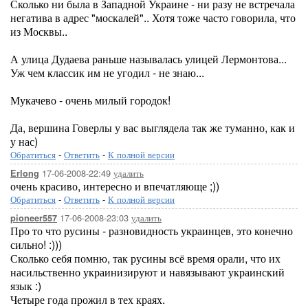
Сколько ни была в Западной Украине - ни разу не встречала
негатива в адрес "москалей".. Хотя тоже часто говорила, что
из Москвы..
А улица Дудаева раньше называлась улицей Лермонтова...
Уж чем классик им не угодил - не знаю...
Мукачево - очень милый городок!
Да, вершина Говерлы у вас выглядела так же туманно, как и
у нас)
Обратиться
-
Ответить
-
К полной версии
17-06-2008-22:49
удалить
Erlong
очень красиво, интересно и впечатляюще ;))
Обратиться
-
Ответить
-
К полной версии
17-06-2008-23:03
удалить
pioneer557
Про то что русины - разновидность украинцев, это конечно
сильно! :)))
Сколько себя помню, так русины всё время орали, что их
насильственно украинизируют и навязывают украинский
язык :)
Четыре года прожил в тех краях.