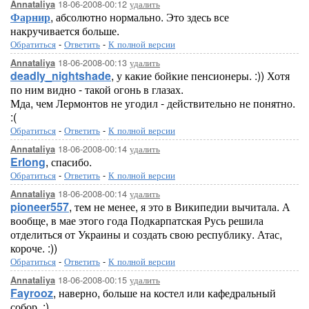
18-06-2008-00:12
удалить
Annataliya
Фарнир
, абсолютно нормально. Это здесь все
накручивается больше.
Обратиться
-
Ответить
-
К полной версии
18-06-2008-00:13
удалить
Annataliya
deadly_nightshade
, у какие бойкие пенсионеры. :)) Хотя
по ним видно - такой огонь в глазах.
Мда, чем Лермонтов не угодил - действительно не понятно.
:(
Обратиться
-
Ответить
-
К полной версии
18-06-2008-00:14
удалить
Annataliya
Erlong
, спасибо.
Обратиться
-
Ответить
-
К полной версии
18-06-2008-00:14
удалить
Annataliya
pioneer557
, тем не менее, я это в Википедии вычитала. А
вообще, в мае этого года Подкарпатская Русь решила
отделиться от Украины и создать свою республику. Атас,
короче. :))
Обратиться
-
Ответить
-
К полной версии
18-06-2008-00:15
удалить
Annataliya
Fayrooz
, наверно, больше на костел или кафедральный
собор. :)