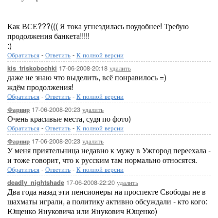
Как ВСЕ???((( Я тока угнездилась поудобнее! Требую
продолжения банкета!!!!!
:)
Обратиться
-
Ответить
-
К полной версии
17-06-2008-20:18
удалить
kis_triskobochki
даже не знаю что выделить, всё понравилось =)
ждём продолжения!
Обратиться
-
Ответить
-
К полной версии
17-06-2008-20:23
удалить
Фарнир
Очень красивые места, судя по фото)
Обратиться
-
Ответить
-
К полной версии
17-06-2008-20:23
удалить
Фарнир
У меня приятельница недавно к мужу в Ужгород переехала -
и тоже говорит, что к русским там нормально относятся.
Обратиться
-
Ответить
-
К полной версии
17-06-2008-22:20
удалить
deadly_nightshade
Два года назад эти пенсионеры на проспекте Свободы не в
шахматы играли, а политику активно обсуждали - кто кого:
Ющенко Януковича или Янукович Ющенко)