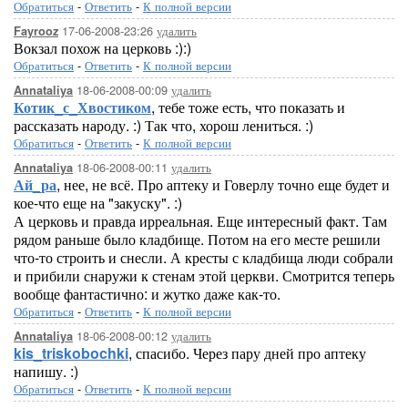
Обратиться
-
Ответить
-
К полной версии
17-06-2008-23:26
удалить
Fayrooz
Вокзал похож на церковь :):)
Обратиться
-
Ответить
-
К полной версии
18-06-2008-00:09
удалить
Annataliya
Котик_с_Хвостиком
, тебе тоже есть, что показать и
рассказать народу. :) Так что, хорош лениться. :)
Обратиться
-
Ответить
-
К полной версии
18-06-2008-00:11
удалить
Annataliya
Ай_ра
, нее, не всё. Про аптеку и Говерлу точно еще будет и
кое-что еще на "закуску". :)
А церковь и правда ирреальная. Еще интересный факт. Там
рядом раньше было кладбище. Потом на его месте решили
что-то строить и снесли. А кресты с кладбища люди собрали
и прибили снаружи к стенам этой церкви. Смотрится теперь
вообще фантастично: и жутко даже как-то.
Обратиться
-
Ответить
-
К полной версии
18-06-2008-00:12
удалить
Annataliya
kis_triskobochki
, спасибо. Через пару дней про аптеку
напишу. :)
Обратиться
-
Ответить
-
К полной версии