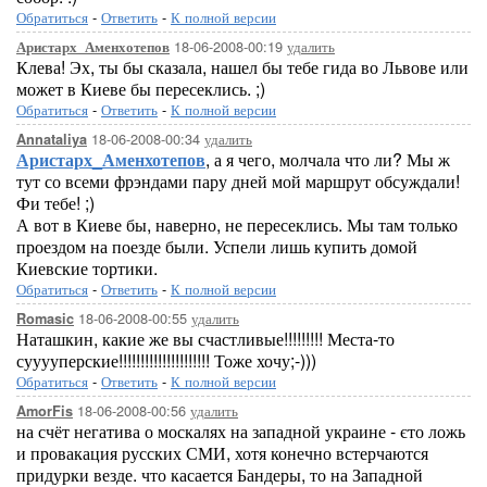
Обратиться
-
Ответить
-
К полной версии
18-06-2008-00:19
удалить
Аристарх_Аменхотепов
Клева! Эх, ты бы сказала, нашел бы тебе гида во Львове или
может в Киеве бы пересеклись. ;)
Обратиться
-
Ответить
-
К полной версии
18-06-2008-00:34
удалить
Annataliya
Аристарх_Аменхотепов
, а я чего, молчала что ли? Мы ж
тут со всеми фрэндами пару дней мой маршрут обсуждали!
Фи тебе! ;)
А вот в Киеве бы, наверно, не пересеклись. Мы там только
проездом на поезде были. Успели лишь купить домой
Киевские тортики.
Обратиться
-
Ответить
-
К полной версии
18-06-2008-00:55
удалить
Romasic
Наташкин, какие же вы счастливые!!!!!!!!! Места-то
сууууперские!!!!!!!!!!!!!!!!!!!!! Тоже хочу;-)))
Обратиться
-
Ответить
-
К полной версии
18-06-2008-00:56
удалить
AmorFis
на счёт негатива о москалях на западной украине - єто ложь
и провакация русских СМИ, хотя конечно встерчаются
придурки везде. что касается Бандеры, то на Западной