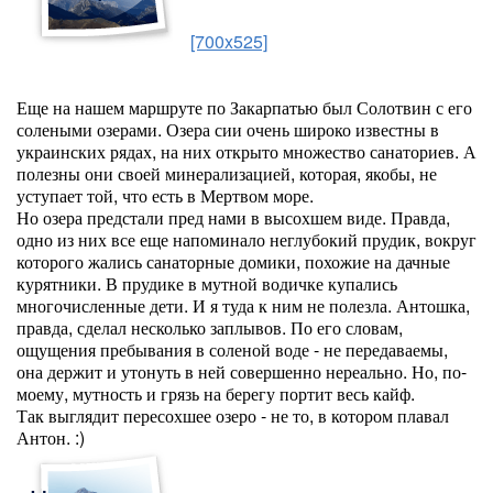
[700x525]
Еще на нашем маршруте по Закарпатью был Солотвин с его
солеными озерами. Озера сии очень широко известны в
украинских рядах, на них открыто множество санаториев. А
полезны они своей минерализацией, которая, якобы, не
уступает той, что есть в Мертвом море.
Но озера предстали пред нами в высохшем виде. Правда,
одно из них все еще напоминало неглубокий прудик, вокруг
которого жались санаторные домики, похожие на дачные
курятники. В прудике в мутной водичке купались
многочисленные дети. И я туда к ним не полезла. Антошка,
правда, сделал несколько заплывов. По его словам,
ощущения пребывания в соленой воде - не передаваемы,
она держит и утонуть в ней совершенно нереально. Но, по-
моему, мутность и грязь на берегу портит весь кайф.
Так выглядит пересохшее озеро - не то, в котором плавал
Антон. :)