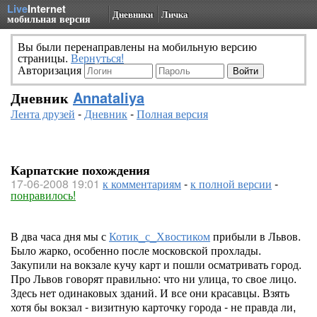
Live
Internet
Дневники
Личка
мобильная версия
Вы были перенаправлены на мобильную версию
страницы.
Вернуться!
Авторизация
Дневник
Annataliya
Лента друзей
-
Дневник
-
Полная версия
Карпатские похождения
17-06-2008 19:01
к комментариям
-
к полной версии
-
понравилось!
В два часа дня мы с
Котик_с_Хвостиком
прибыли в Львов.
Было жарко, особенно после московской прохлады.
Закупили на вокзале кучу карт и пошли осматривать город.
Про Львов говорят правильно: что ни улица, то свое лицо.
Здесь нет одинаковых зданий. И все они красавцы. Взять
хотя бы вокзал - визитную карточку города - не правда ли,