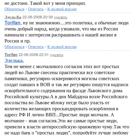
не достоин. Такой вот у меня принцип.
Обратиться
-
Ответить
-
К полной версии
22-06-2008-20:39
удалить
Эдель-Ка
Torifan
, ну не знаююююю....это политика, а обычные люди
очень добрый народ, когда узнавали, что мы из России
начинали с интересом распрашивать о нашей жизни в
России и пр.
Обратиться
-
Ответить
-
К полной версии
22-06-2008-22:01
удалить
Torifan
Эделька
,
Тем не менее с молчаливого согласия этих вот простых
людей во Львове снесены практически все советские
памятники, регулярно оскверняются могилы советских
солдат павших в ВОВ и так же регулярно пишутся надписи
оскорбительного содержания на фасаде Львовского дома
Российской культуры.А в дни Майдауна возле Российского
посольства во Львове яблоку негде было упасть от
количества желающих проскандировать оскорбления в
адресс РФ И лично ВВП...Простые люди молчали. А
молчание - знак согласия.Эти же самые простые люди,
привели к власти антироссийскую оранжевую чуму.Так что
не надо баек о "простых людях", попробуйте лучше любому