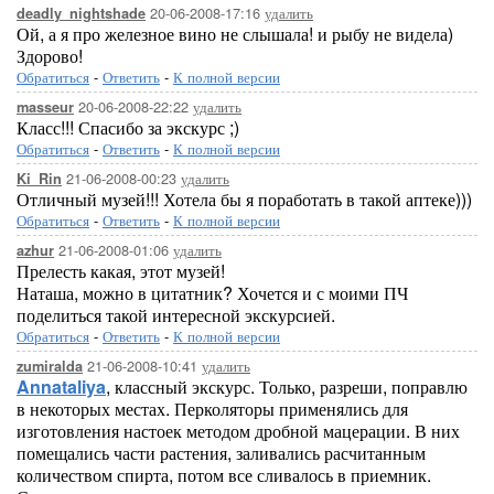
20-06-2008-17:16
удалить
deadly_nightshade
Ой, а я про железное вино не слышала! и рыбу не видела)
Здорово!
Обратиться
-
Ответить
-
К полной версии
20-06-2008-22:22
удалить
masseur
Класс!!! Спасибо за экскурс ;)
Обратиться
-
Ответить
-
К полной версии
21-06-2008-00:23
удалить
Ki_Rin
Отличный музей!!! Хотела бы я поработать в такой аптеке)))
Обратиться
-
Ответить
-
К полной версии
21-06-2008-01:06
удалить
azhur
Прелесть какая, этот музей!
Наташа, можно в цитатник? Хочется и с моими ПЧ
поделиться такой интересной экскурсией.
Обратиться
-
Ответить
-
К полной версии
21-06-2008-10:41
удалить
zumiralda
Annataliya
, классный экскурс. Только, разреши, поправлю
в некоторых местах. Перколяторы применялись для
изготовления настоек методом дробной мацерации. В них
помещались части растения, заливались расчитанным
количеством спирта, потом все сливалось в приемник.