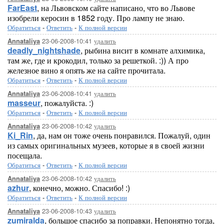
FarEast
, на Львовском сайте написано, что во Львове
изобрели керосин в 1852 году. Про лампу не знаю.
Обратиться
-
Ответить
-
К полной версии
23-06-2008-10:41
удалить
Annataliya
deadly_nightshade
, рыбина висит в комнате алхимика,
там же, где и крокодил, только за решеткой. :)) А про
железное вино я опять же на сайте прочитала.
Обратиться
-
Ответить
-
К полной версии
23-06-2008-10:41
удалить
Annataliya
masseur
, пожалуйста. :)
Обратиться
-
Ответить
-
К полной версии
23-06-2008-10:42
удалить
Annataliya
Ki_Rin
, да, нам он тоже очень понравился. Пожалуй, один
из самых оригинальных музеев, которые я в своей жизни
посещала.
Обратиться
-
Ответить
-
К полной версии
23-06-2008-10:42
удалить
Annataliya
azhur
, конечно, можно. Спасибо! :)
Обратиться
-
Ответить
-
К полной версии
23-06-2008-10:43
удалить
Annataliya
zumiralda
, большое спасибо за поправки. Непонятно тогда,