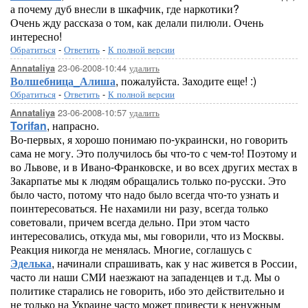
а почему дуб внесли в шкафчик, где наркотики?
Очень жду рассказа о том, как делали пилюли. Очень
интересно!
Обратиться
-
Ответить
-
К полной версии
23-06-2008-10:44
удалить
Annataliya
Волшебница_Алиша
, пожалуйста. Заходите еще! :)
Обратиться
-
Ответить
-
К полной версии
23-06-2008-10:57
удалить
Annataliya
Torifan
, напрасно.
Во-первых, я хорошо понимаю по-украински, но говорить
сама не могу. Это получилось бы что-то с чем-то! Поэтому и
во Львове, и в Ивано-Франковске, и во всех других местах в
Закарпатье мы к людям обращались только по-русски. Это
было часто, потому что надо было всегда что-то узнать и
поинтересоваться. Не нахамили ни разу, всегда только
советовали, причем всегда дельно. При этом часто
интересовались, откуда мы, мы говорили, что из Москвы.
Реакция никогда не менялась. Многие, соглашусь с
Эделька
, начинали спрашивать, как у нас живется в России,
часто ли наши СМИ наезжают на западенцев и т.д. Мы о
политике старались не говорить, ибо это действительно и
не только на Украине часто может привести к ненужным