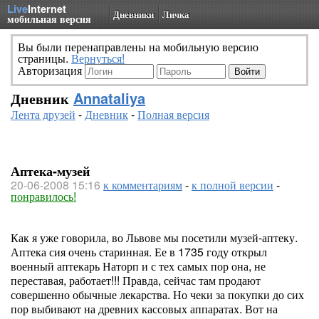
Live
Internet
Дневники
Личка
мобильная версия
Вы были перенаправлены на мобильную версию
страницы.
Вернуться!
Авторизация
Дневник
Annataliya
Лента друзей
-
Дневник
-
Полная версия
Аптека-музей
20-06-2008 15:16
к комментариям
-
к полной версии
-
понравилось!
Как я уже говорила, во Львове мы посетили музей-аптеку.
Аптека сия очень старинная. Ее в 1735 году открыл
военный аптекарь Наторп и с тех самых пор она, не
переставая, работает!!! Правда, сейчас там продают
совершенно обычные лекарства. Но чеки за покупки до сих
пор выбивают на древних кассовых аппаратах. Вот на