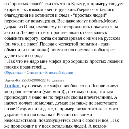
из "простых людей" сказать что в Крыму, к примеру следует
вторым гос. языком ввести русский.Уверяю - от былого
благодушия не останется и следа - "простых людей"
перекосит от возмущения, Вас даже могут побить.Моему
дядьке из Орла, имевшему неосторожность покататься на
авто по Львову эти вот простые люди отказывались
обьяснять дорогу, когда он заговаривал с ними на русском
(он укр. не знает).Правда с четвертой попытки - таки
обьяснили (гаишники) попутно посоветовав побыстрее
удалиться из города.
...Так что не надо мне мифов про хороших простых людей и
плохих правителей...
Обратиться
-
Ответить
-
К полной версии
22-06-2008-22:18
удалить
Эдель-Ка
Torifan
, ну почему же мифы, вообще-то во Львове живут
мои родственники (уже мои ))), поэтому о том, что там
происходит я знаю не по первым своим впечателниям. А
насчет молчат не молчат, думаю вы также не выступаете
возле Госдумы или даже, например, возле того же самого
украинского посольства в России со своими
недовольствами, повозмущаетесь сами с собой и всё...Так
же происходит и у всех остальных людей. А козлов-