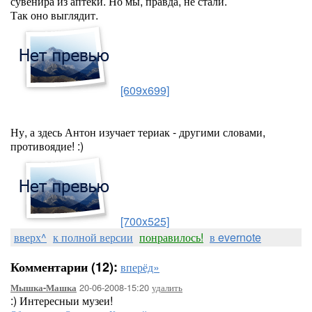
сувенира из аптеки. Но мы, правда, не стали.
Так оно выглядит.
[609x699]
Ну, а здесь Антон изучает териак - другими словами,
противоядие! :)
[700x525]
вверх^
к полной версии
понравилось!
в evernote
Комментарии (12):
вперёд»
20-06-2008-15:20
удалить
Мышка-Машка
:) Интересныи музеи!