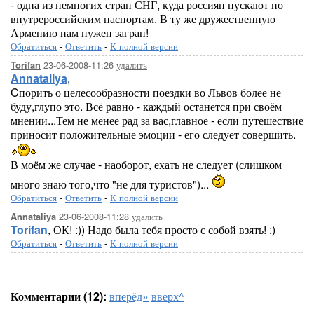
- одна из немногих стран СНГ, куда россиян пускают по
внутрероссийским паспортам. В ту же дружественную
Армению нам нужен загран!
Обратиться
-
Ответить
-
К полной версии
23-06-2008-11:26
удалить
Torifan
Annataliya
,
Cпорить о целесообразности поездки во Львов более не
буду,глупо это. Всё равно - каждый останется при своём
мнении...Тем не менее рад за вас,главное - если путешествие
приносит положительные эмоции - его следует совершить.
В моём же случае - наоборот, ехать не следует (слишком
много знаю того,что "не для туристов")...
Обратиться
-
Ответить
-
К полной версии
23-06-2008-11:28
удалить
Annataliya
Torifan
, ОК! :)) Надо была тебя просто с собой взять! :)
Обратиться
-
Ответить
-
К полной версии
Комментарии (12):
вперёд»
вверх^