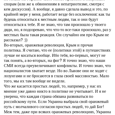
спорам (или же к обвинениям в непатриотизме, смотря с
кем дискуссия). А вообще, я давно сделала вывод и это, по
крайней мере у меня, работает везде без исключения: как ты
будешь относиться к местным людям, так и они будут
относиться к тебе. Я не знаю, что там произошло у твоего
дяди, но, я подозреваю, что что-то все-таки произошло, раз у
местных была такая реакция. Он случайно им про Крым не
рассказал? :))
Во-вторых, оранжевая революция, Крым и прочая
политика. Я считаю, что ее (политики этой) в путешествиях
лучше не косаться вообще. Ибо тебя, во-первых, могут не
так понять, а во-вторых, на фиг? Я точно знаю, что наши
СМИ всегда преувеличивают конфликты. И точно знаю, что
националистов хватает везде. Но во Львове они не ходят с
лозунгами и не бросаются в глаза своей массовостью. Мало
того, мы их там вообще не видели.
Что же касается простых людей, то, например, у нас их
мнение уже давно никто в политике не учитывает. И я не
уверена, что каждая страна обязана развиваться по
российскому пути. Если Украина выбрала свой оранжевый
путь с молчаливого согласия простых людей, то дай Бог!
Меж тем, даже при всяких оранжевых революциях, Украина