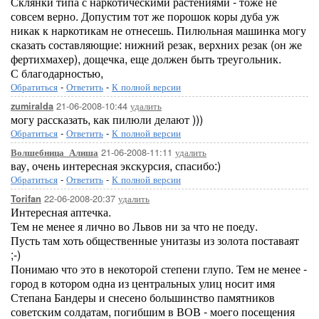
Склянки типа с наркотическими растениями - тоже не
совсем верно. Допустим тот же порошок коры дуба уж
никак к наркотикам не отнесешь. Пилюльная машинка могу
сказать составляющие: нижний резак, верхних резак (он же
фертихмахер), дощечка, еще должен быть треугольник.
С благодарностью,
Обратиться
-
Ответить
-
К полной версии
21-06-2008-10:44
удалить
zumiralda
могу рассказать, как пилюли делают )))
Обратиться
-
Ответить
-
К полной версии
21-06-2008-11:11
удалить
Волшебница_Алиша
вау, очень интересная экскурсия, спасибо:)
Обратиться
-
Ответить
-
К полной версии
22-06-2008-20:37
удалить
Torifan
Интересная аптечка.
Тем не менее я лично во Львов ни за что не поеду.
Пусть там хоть общественные унитазы из золота поставаят
;-)
Понимаю что это в некоторой степени глупо. Тем не менее -
город в котором одна из центральных улиц носит имя
Степана Бандеры и снесено большинство памятников
советским солдатам, погибшим в ВОВ - моего посещения