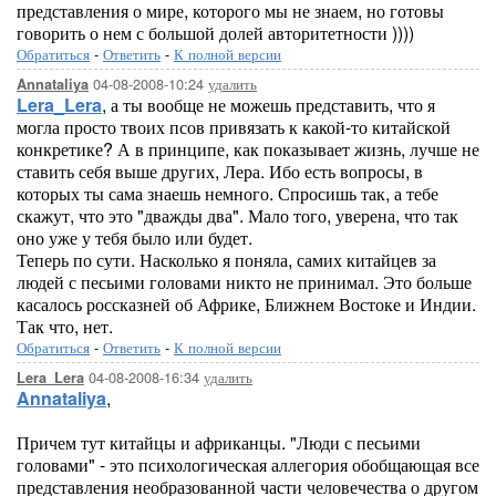
представления о мире, которого мы не знаем, но готовы
говорить о нем с большой долей авторитетности ))))
Обратиться
-
Ответить
-
К полной версии
04-08-2008-10:24
удалить
Annataliya
Lera_Lera
, а ты вообще не можешь представить, что я
могла просто твоих псов привязать к какой-то китайской
конкретике? А в принципе, как показывает жизнь, лучше не
ставить себя выше других, Лера. Ибо есть вопросы, в
которых ты сама знаешь немного. Спросишь так, а тебе
скажут, что это "дважды два". Мало того, уверена, что так
оно уже у тебя было или будет.
Теперь по сути. Насколько я поняла, самих китайцев за
людей с песьими головами никто не принимал. Это больше
касалось россказней об Африке, Ближнем Востоке и Индии.
Так что, нет.
Обратиться
-
Ответить
-
К полной версии
04-08-2008-16:34
удалить
Lera_Lera
Annataliya
,
Причем тут китайцы и африканцы. "Люди с песьими
головами" - это психологическая аллегория обобщающая все
представления необразованной части человечества о другом