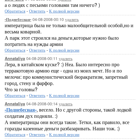
а о людях с песьими головами там ничего? )
Обратиться
-
Ответить
-
К полной версии
04-08-2008-00:10
удалить
-Поднебесная-
императрица была не только малообщительной особой,но и
весьма коварной.
А парк этот строился на деньги,которые нужно было
потратить на нужды армии
Обратиться
-
Ответить
-
К полной версии
04-08-2008-00:11
удалить
Annataliya
Лера, в китайском куске? :) Неа. Было интересно про
терракотовую армию еще - одна из моих мечт. Но и по
мелочи: про коммунистический бюракратизм, запретный
город, стену и фарфор.
Что за головы?
Обратиться
-
Ответить
-
К полной версии
04-08-2008-00:14
удалить
Annataliya
-Поднебесная-
, весело. Но с другой стороны, такой лодкой
солдатам дух подняли. :)
А императрицы они всегда такие. Тетки, как правило, все
горазды казенные деньги разбазаривать. Наши тож. :)
Обратиться
-
Ответить
-
К полной версии