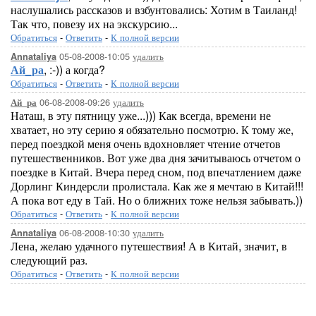
наслушались рассказов и взбунтовались: Хотим в Таиланд!
Так что, повезу их на экскурсию...
Обратиться
-
Ответить
-
К полной версии
05-08-2008-10:05
удалить
Annataliya
Ай_ра
, :-)) а когда?
Обратиться
-
Ответить
-
К полной версии
06-08-2008-09:26
удалить
Ай_ра
Наташ, в эту пятницу уже...))) Как всегда, времени не
хватает, но эту серию я обязательно посмотрю. К тому же,
перед поездкой меня очень вдохновляет чтение отчетов
путешественников. Вот уже два дня зачитываюсь отчетом о
поездке в Китай. Вчера перед сном, под впечатлением даже
Дорлинг Киндерсли пролистала. Как же я мечтаю в Китай!!!
А пока вот еду в Тай. Но о ближних тоже нельзя забывать.))
Обратиться
-
Ответить
-
К полной версии
06-08-2008-10:30
удалить
Annataliya
Лена, желаю удачного путешествия! А в Китай, значит, в
следующий раз.
Обратиться
-
Ответить
-
К полной версии