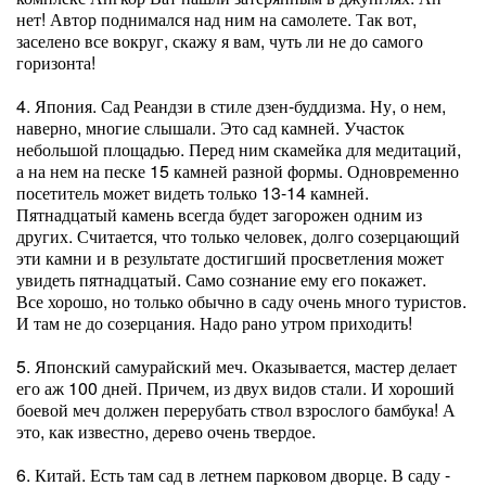
нет! Автор поднимался над ним на самолете. Так вот,
заселено все вокруг, скажу я вам, чуть ли не до самого
горизонта!
4. Япония. Сад Реандзи в стиле дзен-буддизма. Ну, о нем,
наверно, многие слышали. Это сад камней. Участок
небольшой площадью. Перед ним скамейка для медитаций,
а на нем на песке 15 камней разной формы. Одновременно
посетитель может видеть только 13-14 камней.
Пятнадцатый камень всегда будет загорожен одним из
других. Считается, что только человек, долго созерцающий
эти камни и в результате достигший просветления может
увидеть пятнадцатый. Само сознание ему его покажет.
Все хорошо, но только обычно в саду очень много туристов.
И там не до созерцания. Надо рано утром приходить!
5. Японский самурайский меч. Оказывается, мастер делает
его аж 100 дней. Причем, из двух видов стали. И хороший
боевой меч должен перерубать ствол взрослого бамбука! А
это, как известно, дерево очень твердое.
6. Китай. Есть там сад в летнем парковом дворце. В саду -