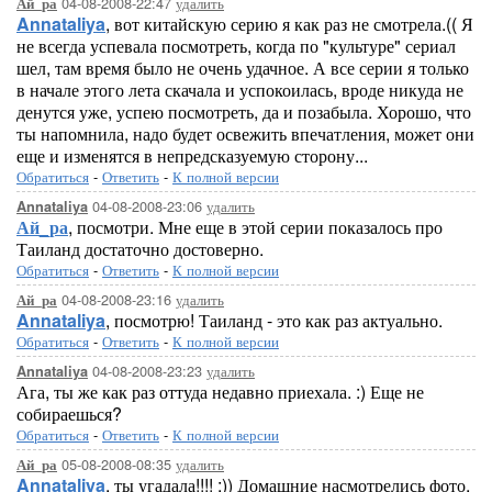
04-08-2008-22:47
удалить
Ай_ра
Annataliya
, вот китайскую серию я как раз не смотрела.(( Я
не всегда успевала посмотреть, когда по "культуре" сериал
шел, там время было не очень удачное. А все серии я только
в начале этого лета скачала и успокоилась, вроде никуда не
денутся уже, успею посмотреть, да и позабыла. Хорошо, что
ты напомнила, надо будет освежить впечатления, может они
еще и изменятся в непредсказуемую сторону...
Обратиться
-
Ответить
-
К полной версии
04-08-2008-23:06
удалить
Annataliya
Ай_ра
, посмотри. Мне еще в этой серии показалось про
Таиланд достаточно достоверно.
Обратиться
-
Ответить
-
К полной версии
04-08-2008-23:16
удалить
Ай_ра
Annataliya
, посмотрю! Таиланд - это как раз актуально.
Обратиться
-
Ответить
-
К полной версии
04-08-2008-23:23
удалить
Annataliya
Ага, ты же как раз оттуда недавно приехала. :) Еще не
собираешься?
Обратиться
-
Ответить
-
К полной версии
05-08-2008-08:35
удалить
Ай_ра
Annataliya
, ты угадала!!!! :)) Домашние насмотрелись фото,