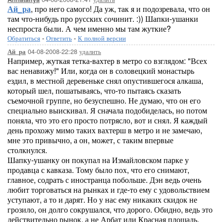
Ай_ра
, про него самого! Да уж, так я и подозревала, что он
там что-нибудь про русских сочинит. :)) Шапки-ушанки
неспроста были. А чем именно мы там жуткие?
Обратиться
-
Ответить
-
К полной версии
04-08-2008-22:28
удалить
Ай_ра
Например, жуткая тетка-вахтер в метро со взглядом: "Всех
вас ненавижу!" Или, когда он в соловецкий монастырь
ездил, в местной деревеньке снял опустившегося алкаша,
который шел, пошатываясь, что-то пытаясь сказать
съемочной группе, но безуспешно. Не думаю, что он его
специально выискивал. Я сначала подобиделась, но потом
поняла, что это его просто потрясло, вот и снял. Я каждый
день прохожу мимо таких вахтерш в метро и не замечаю,
мне это привычно, а он, может, с таким впервые
столкнулся.
Шапку-ушанку он покупал на Измайловском парке у
продавца с кавказа. Тому было пох, что его снимают,
главное, содрать с иностранца побольше. Дэн ведь очень
любит торговаться на рынках и где-то ему с удовольствием
уступают, а то и дарят. Но у нас ему никаких скидок не
грозило, он долго сокрушался, что дорого. Обидно, ведь это
действительно рынок, а не Арбат или Красная площадь,