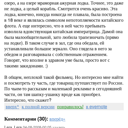
озеро, а на озере мраморная ажурная лодка. Точнее, это даже
не лодка, а целый корабль. Смотрится очень красиво. Эта
лодка, конечно, никуда никогда не плавала, была построена
в 18 веке и являлась символом непотопляемости китайского
флота. А еще интересно, что в ней часто пребывать
изволила вдовствующая китайская императрица. Дамой она
была малообщительной, зато любила трапезничать (прямо
на лодке). В таком случае в зал, где она обедала, ей
устанавливали большое зеркало. Оно глядела в него за
обедом и разговаривала с собственным отражением.
Говорят, что вполне в здравом уме была, просто вот с
такими закидонами. :)
В общем, неплохой такой фильмец. Но интересно мне найти
и посмотреть ту часть, где товарищ путешествует по России.
По чьим-то рассказам и маленькой рекламке в сегодняшней
части, он там шапку-ушанку вроде как приобрел.
Интересно, что скажет?
вверх^
к полной версии
понравилось!
в evernote
Комментарии (30):
вперёд»
04-08-2008-00:05
удалить
Lera_Lera