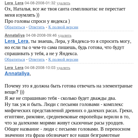
04-08-2008-01:32
удалить
Lera_Lera
Ох, Наталья, все же твоя санта семпликитас не перестает
меня изумлять ))
Про головы спроси у яндекса )
Обратиться
-
Ответить
-
К полной версии
04-08-2008-09:46
удалить
Annataliya
Lera_Lera
, ты знаешь, Лера, у Яндекса-то я спросить могу,
но если ты о чем-то сама пишешь, будь готова, что будут
спрашивать у тебя, а не у Яндекса.
Обратиться
-
Ответить
-
К полной версии
04-08-2008-10:03
удалить
Lera_Lera
Annataliya
,
Почему это я должна быть готова отвечать на элементраные
вещи? )))
Я же не спрашиваю тебя - сколько будет дважды два.
Ну так уж и быть. Люди с песьими головами - комплекс
мифических представлений древних о далеких расах. Греки,
египтяне, римляне, средневековые европейцы верили в то,
что за далекими морями живут сказочные расы уродцев.
Общее название - люди с песьими головами. В переносном
значении эта фраза обозначает все наши безграмотные