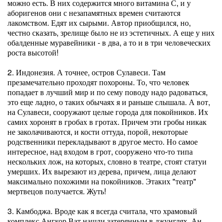
можно есть. В них содержится много витамина С, и у
аборигенов они с незапамятных времен считаются
лакомством. Едят их сырыми. Автор приобщился, но,
честно сказать, зрелище было не из эстетичных. А еще у них
обалденные муравейники - в два, а то и в три человеческих
роста высотой!
2. Индонезия. А точнее, остров Сулавеси. Там
презамечательно проходят похороны. То, что человек
попадает в лучший мир и по сему поводу надо радоваться,
это еще ладно, о таких обычаях я и раньше слышала. А вот,
на Сулавеси, сооружают целые города для покойников. Их
самих хоронят в гробах в гротах. Причем эти гробы никак
не заколачиваются, и кости оттуда, порой, некоторые
родственники перекладывают в другое место. Но самое
интересное, над входом в грот, сооружено что-то типа
нескольких лож, на которых, словно в театре, стоят статуи
умерших. Их вырезают из дерева, причем, лица делают
максимально похожими на покойников. Этаких "театр"
мертвецов получается. Жуть!
3. Камбоджа. Вроде как я всегда считала, что храмовый
комплекс Ангкор Ват нашли затерянным в джунглях. Ан