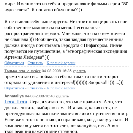
мире. Именно это из себя и представляют фильмы серии "80
чудес света". Я понятно объяснила? ))
Я не ставлю себя выше других. Не стоит проецировать свои
собственные комплексы на меня. Песеглавцы -
распространенный термин. Мне жаль, что ты о нем ничего
не слышала ))) Вообще-то, такая заядлая путешественница
должна иногда почитывать Геродота с Пифагором. Иначе
получается не путешествие, а "этнографическая экспедиция
Артемия Лебедева" )))
Обратиться
-
Ответить
-
К полной версии
04-08-2008-16:35
удалить
Только_что_с_небес
прямо читаю и .. поймала себя на том что почти что рот
открыла от удивления и интереса!))))))))) Здорово!!! ))) ...)))
Обратиться
-
Ответить
-
К полной версии
04-08-2008-16:43
удалить
Annataliya
Lera_Lera
, Лера, я читаю то, что мне нравится. А то, что
должна читать, выбираю сама. И я такая, какая есть, не
претендующая на высокие звания великих путешественниц.
Если же я что-то не знаю, я спрашиваю, когда хочу узнать. И
комплексов у меня на этот счет, не волнуйся, нет. А вот
твоя реакция кажется мне странной.