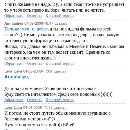
Учить же меня не надо. Ну, а если тебя что-то не устраивает,
то у тебя есть право выбора: читать или не читать.
Обратиться
-
Ответить
-
К полной версии
04-08-2008-16:47
удалить
Annataliya
Только_что_с_небес
, а ты не видела фильмы из этой
серии? :) Не могу сказать, что это шедевры, но кое-какую
интересную информацию о странах дают.
Жалко, что дядька не побывал в Мьянме и Йемене. Было бы
интересно, на чем он там делает акцент. Сравнить со
своими впечатлениями. :)
Обратиться
-
Ответить
-
К полной версии
04-08-2008-17:09
удалить
Lera_Lera
Annataliya
,
Да и на самом деле. Уговорила - отписываюсь.
Буду светить интеллектом среди себе подобных ))))))))
Обратиться
-
Ответить
-
К полной версии
04-08-2008-17:11
удалить
Lera_Lera
И потом, не стоит путать обыкновенную эрудицию с
"высокими материями" ))
Лучше подтянуться самой ))) Ей-ей
Обратиться
-
Ответить
-
К полной версии