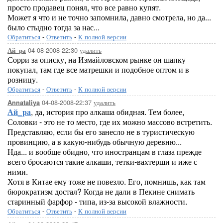
просто продавец понял, что все равно купят.
Может я что и не точно запомнила, давно смотрела, но да...
было стыдно тогда за нас...
Обратиться
-
Ответить
-
К полной версии
04-08-2008-22:30
удалить
Ай_ра
Сорри за описку, на Измайловском рынке он шапку
покупал, там где все матрешки и подобное оптом и в
розницу.
Обратиться
-
Ответить
-
К полной версии
04-08-2008-22:37
удалить
Annataliya
Ай_ра
, да, история про алкаша обидная. Тем более,
Соловки - это не то место, где их можно массово встретить.
Представляю, если бы его занесло не в туристическую
провинцию, а в какую-нибудь обычную деревню...
Нда... и вообще обидно, что иностранцам в глаза прежде
всего бросаются такие алкаши, тетки-вахтерши и иже с
ними.
Хотя в Китае ему тоже не повезло. Его, помнишь, как там
бюрократизм достал? Когда не дали в Пекине снимать
старинный фарфор - типа, из-за высокой влажности.
Обратиться
-
Ответить
-
К полной версии