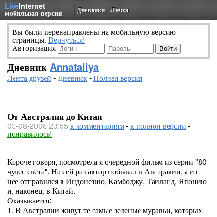
Live
Internet
Дневники
Личка
мобильная версия
Вы были перенаправлены на мобильную версию
страницы.
Вернуться!
Авторизация
Дневник
Annataliya
Лента друзей
-
Дневник
-
Полная версия
От Австралии до Китая
03-08-2008 23:55
к комментариям
-
к полной версии
-
понравилось!
Короче говоря, посмотрела я очередной фильм из серии "80
чудес света". На сей раз автор побывал в Австралии, а из
нее отправился в Индонезию, Камбоджу, Таиланд, Японию
и, наконец, в Китай.
Оказывается:
1. В Австралии живут те самые зеленые муравьи, которых