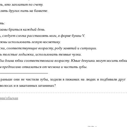
ь, кто заплатит по счету.
лять других пить на банкете.
ть:
аны бриться каждый день.
 следует слегка расставлять ноги, в форме буквы V.
ны использовать легкую косметику.
ки, соответствующие возрасту, роду занятий и ситуации.
 толстые лодыжки, использовать темные чулки.
бы длина юбки соответствовала возрасту. Юные девушки могут носить юбки 
 предписано отказаться от чеснока и чистить зубы.
-------------------------------------------
а раньше они не чистили зубы, ходили в пижамах на людях и подбивали друг
волосах и в закатанных штанинах?
ции/обычаи