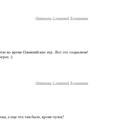
Ответить
С цитатой
В цитатник
итае во время Олимпийских игр...Вот это социализм!
грах :)
Ответить
С цитатой
В цитатник
аташ, а еще что там было, кроме чулок?