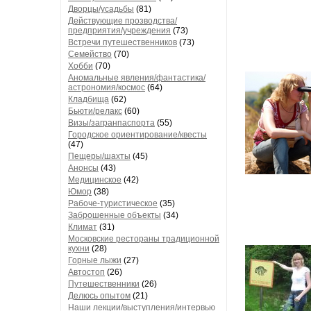
Дворцы/усадьбы
(81)
Действующие прозводства/
предприятия/учреждения
(73)
Встречи путешественников
(73)
Семейство
(70)
Хобби
(70)
Аномальные явления/фантастика/
астрономия/космос
(64)
Кладбища
(62)
Бьюти/релакс
(60)
Визы/загранпаспорта
(55)
Городское ориентирование/квесты
(47)
Пещеры/шахты
(45)
Анонсы
(43)
Медицинское
(42)
Юмор
(38)
Рабоче-туристическое
(35)
Заброшенные объекты
(34)
Климат
(31)
Московские рестораны традиционной
кухни
(28)
Горные лыжи
(27)
Автостоп
(26)
Путешественники
(26)
Делюсь опытом
(21)
Наши лекции/выступления/интервью