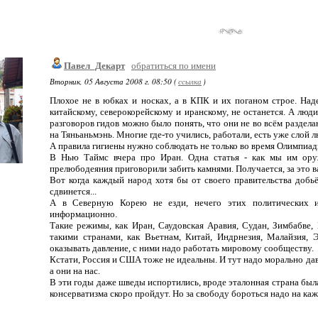
Павел_Декарт
обратиться по имени
Вторник, 05 Августа 2008 г. 08:50 (
ссылка
)
Плохое не в юбках и носках, а в КПК и их поганом строе. На
китайскому, северокорейскому и иранскому, не останется. А люди
разговоров гидов можно было понять, что они не во всём раздел
на Тяньаньмэнь. Многие где-то учились, работали, есть уже слой
А правила гигиены нужно соблюдать не только во время Олимпиады
В Нью Таймс вчера про Иран. Одна статья - как мы им оруж
прелюбодеяния приговорили забить камнями. Получается, за это в
Вот когда каждый народ хотя бы от своего правительства добьё
сдвинется...
А в Северную Корею не езди, нечего этих политических и
информационно.
Такие режимы, как Иран, Саудовская Аравия, Судан, Зимбабве, 
такими странами, как Вьетнам, Китай, Индрнезия, Малайзия, 
оказывать давление, с ними надо работать мировому сообществу.
Кстати, Россия и США тоже не идеальны. И тут надо морально дави
а они на нас.
В эти годы даже шведы испортились, вроде эталонная страна была 
консерватизма скоро пройдут. Но за свободу бороться надо на каж