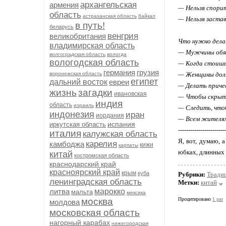
архангельская
армения
— Нельзя спорит
область
астраханская область
байкал
— Нельзя застав
в путь!
беларусь
венгрия
великобритания
Что нужно дела
владимирская область
— Мужчины обяз
волгоградская область
вологда
вологодская область
— Когда стоишь,
германия
грузия
воронежская область
— Женщины долж
египет
дальний восток
евреи
— Делать причес
жизнь
загадки
ивановская
— Чтобы скрыть
индия
область
израиль
— Следить, что
индонезия
иран
иордания
— Всем жителям
испания
иркутская область
-----------------------
италия
калужская область
Я, вот, думаю, 
карелия
камбоджа
кижи
карпаты
юбках, длинных 
китай
костромская область
краснодарский край
красноярский край
крым
куба
Рубрики:
Тради
ленинградская область
Метки:
китай
литва
марокко
мальта
мексика
москва
Процитировано
1 раз
молдова
московская область
нагорный карабах
нижегородская