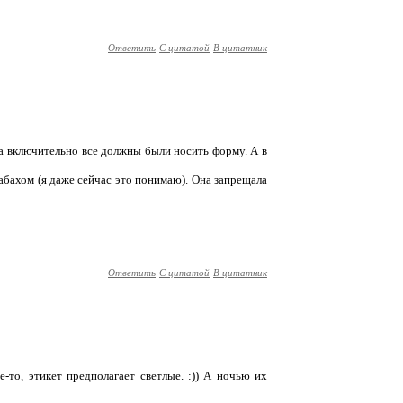
Ответить
С цитатой
В цитатник
сса включительно все должны были носить форму. А в
бабахом (я даже сейчас это понимаю). Она запрещала
Ответить
С цитатой
В цитатник
-то, этикет предполагает светлые. :)) А ночью их