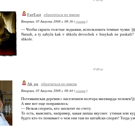
FarEast
обратиться по имени
Вторник, 05 Августа 2008 г. 08:36 (
ссылка
)
— Чтобы скрыть толстые лодыжки, использовать темные чулки. )))
Natash, a ty zabyla kak v shkolu devochek v bruykah ne puskali
shkole.
Ай_ра
обратиться по имени
Вторник, 05 Августа 2008 г. 08:44 (
ссылка
)
Потемкинская деревня с населением полтора миллиарда человек!))
А мне вот еще понравилось:
— Нельзя спорить, кто заплатит по счету.
То есть, выяснять, например, какая лапша вкуснее: утиная или кур
будто кто-то понимает о чем они там по китайски спорят! Тогда у