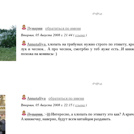
Лунария
обратиться по имени
Вторник, 05 Августа 2008 г. 21:44 (
ссылка
)
Annataliya
, хлопать на трибунах нужно строго по этикету, кр
лук и чеснок... А про чеснок, смотрбю у теб яуже есть...И книж
похожа на комиксы :)
Annataliya
обратиться по имени
Вторник, 05 Августа 2008 г. 22:15 (
ссылка
)
Лунария
, :-))) Интересно, а хлопать по этикету это как? А крича
А книжечку, наверно, будут всем китайцам раздавать.