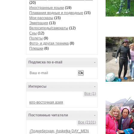
(20)
Иностранные языки
(19)
Плавания водные и подводные
(15)
Мои рассказы
(15)
Эмиграция
(13)
Велосипеды/самокаты
(12)
Сны
(12)
Полеты
(9)
Фото- и другая техника
(8)
Плюшки
(6)
Подписка по e-mail
-
Интересы
-
Все (1)
юго-восточная азия
Постоянные читатели
-
Все (2101)
-Поднебесная-
Assketka
DAY_MEN