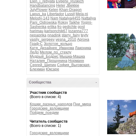
Elen_i_rebyata
Evgenij_Ruskich
Handbalancing
Heler
JBekkie
JulyFlower
Kelen
Khan-Dragon
Lapus_ka
Libertador
Lussit
Mela-ni
Melody-143
Nam
Natalya4455
Nattaliya
Pani_Ostrowska
Roksy
Taikhe
Yogini-
Sashenka
erlika
fro
gedichte
gost
harimau
karlsonchik67
lozanna777
nepaprika
nnadink
starry_fairy
teyty
vasily_sergeev
vesna_2010
Аргона
Граф-С
Золотое_кольцо
Катя_Дизайнер_Иванова
Лаконика
ЛеДо
Мелом_по_стеклу
Мудрый_Бодрис
Мышка-Машка
Наталия_Прошунина
Норманн
Сергей_Щипин
София_Выговская-
Блехман
Юксаре
Сообщества
-
Участник сообществ
(Всего в списке: 4)
Кошки_разных_народов
Пни_мира
Городские_взломщики
Пойдем_поедим
Читатель сообществ
(Всего в списке: 1)
Городские_взломщики