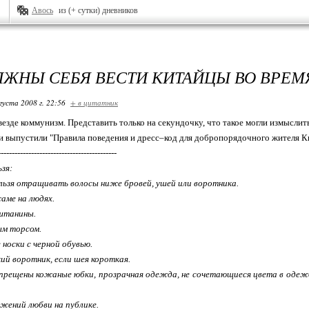
Авось
из (+ сутки) дневников
ЛЖНЫ СЕБЯ ВЕСТИ КИТАЙЦЫ ВО ВРЕ
густа 2008 г. 22:56
+ в цитатник
езде коммунизм. Представить только на секундочку, что такое могли измыслить
и выпустили "Правила поведения и дресс–код для добропорядочного жителя К
-------------------------------------------
ьзя:
ьзя отращивать волосы ниже бровей, ушей или воротника.
аме на людях.
штанины.
ым торсом.
носки с черной обувью.
й воротник, если шея короткая.
рещены кожаные юбки, прозрачная одежда, не сочетающиеся цвета в одежде
жений любви на публике.