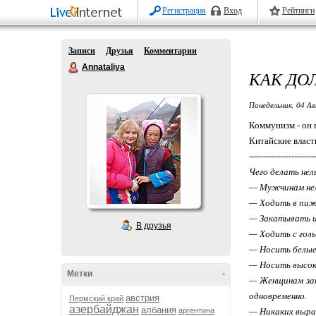
Регистрация
Вход
Рейтинги
Записи
Друзья
Комментарии
Annataliya
КАК ДО
Понедельник, 04 Ав
Коммунизм - он в
Китайские власт
-----------------------
Чего делать нел
— Мужчинам нел
— Ходить в пиж
— Закатывать 
В друзья
— Ходить с гол
— Носить белые 
— Носить высоки
Метки
-
— Женщинам зап
одновременно.
австрия
Пермский край
азербайджан
албания
аргентина
— Никаких выра