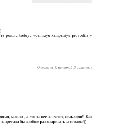
)
? Ya pomnu tseluyu voennuyu kampaniyu provodila v
Ответить
С цитатой
В цитатник
иная, можно , а кто за нее заплатит, нельзяяяя!! Как
ж запретили бы вообще разговаривать за столом!))