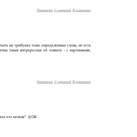
Ответить
С цитатой
В цитатник
ичать на трибунах тоже определенные слова, не есть
ечка такая интрересная об этикете - с картинками,
Ответить
С цитатой
В цитатник
ть что нельзя? :)) Ой...