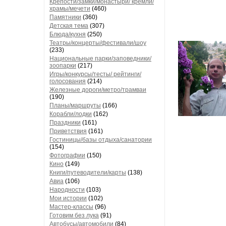
Крепости/замки/монастыри/ кремли/
храмы/мечети
(460)
Памятники
(360)
Детская тема
(307)
Блюда/кухня
(250)
Театры/концерты/фестивали/шоу
(233)
Национальные парки/заповедники/
зоопарки
(217)
Игры/конкурсы/тесты/ рейтинги/
голосования
(214)
Железные дороги/метро/трамваи
(190)
Планы/маршруты
(166)
Корабли/лодки
(162)
Праздники
(161)
Приветствия
(161)
Гостиницы/базы отдыха/санатории
(154)
Фотографии
(150)
Кино
(149)
Книги/путеводители/карты
(138)
Авиа
(106)
Народности
(103)
Мои истории
(102)
Мастер-классы
(96)
Готовим без лука
(91)
Автобусы/автомобили
(84)