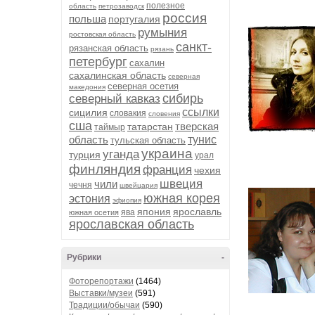
полезное
область
петрозаводск
россия
польша
португалия
румыния
ростовская область
санкт-
рязанская область
рязань
петербург
сахалин
сахалинская область
северная
северная осетия
македония
сибирь
северный кавказ
ссылки
сицилия
словакия
словения
сша
тверская
татарстан
таймыр
область
тунис
тульская область
украина
уганда
турция
урал
финляндия
франция
чехия
швеция
чили
чечня
швейцария
южная корея
эстония
эфиопия
япония
ярославль
ява
южная осетия
ярославская область
Рубрики
-
Фоторепортажи
(1464)
Выставки/музеи
(591)
Традиции/обычаи
(590)