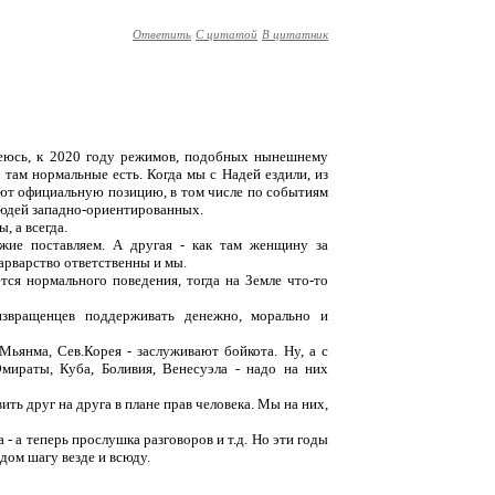
Ответить
С цитатой
В цитатник
деюсь, к 2020 году режимов, подобных нынешнему
 там нормальные есть. Когда мы с Надей ездили, из
ают официальную позицию, в том числе по событиям
 людей западно-ориентированных.
, а всегда.
ие поставляем. А другая - как там женщину за
арварство ответственны и мы.
тся нормального поведения, тогда на Земле что-то
звращенцев поддерживать денежно, морально и
Мьянма, Сев.Корея - заслуживают бойкота. Ну, а с
Эмираты, Куба, Боливия, Венесуэла - надо на них
ть друг на друга в плане прав человека. Мы на них,
- а теперь прослушка разговоров и т.д. Но эти годы
дом шагу везде и всюду.