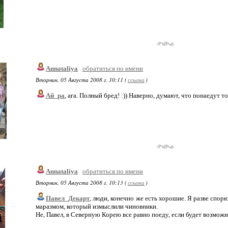
Annataliya
обратиться по имени
Вторник, 05 Августа 2008 г. 10:11 (
ссылка
)
Ай_ра
, ага. Полный бред! :)) Наверно, думают, что понаедут 
Annataliya
обратиться по имени
Вторник, 05 Августа 2008 г. 10:13 (
ссылка
)
Павел_Декарт
, люди, конечно же есть хорошие. Я разве спор
маразмом, который измыслили чиновники.
Не, Павел, в Северную Корею все равно поеду, если будет возможн