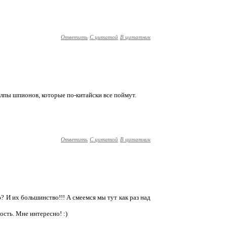
Ответить
С цитатой
В цитатник
толпы шпионов, которые по-китайски все поймут.
Ответить
С цитатой
В цитатник
ю? И их большинство!!! А смеемся мы тут как раз над
ость. Мне интересно! :)