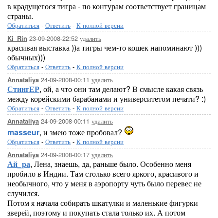
в крадущегося тигра - по контурам соответствует границам
страны.
Обратиться
-
Ответить
-
К полной версии
23-09-2008-22:52
удалить
Ki_Rin
красивая выставка ))а тигры чем-то кошек напоминают )))
обычных)))
Обратиться
-
Ответить
-
К полной версии
24-09-2008-00:11
удалить
Annataliya
СтингЕР
, ой, а что они там делают? В смысле какая связь
между корейскими барабанами и университетом печати? :)
Обратиться
-
Ответить
-
К полной версии
24-09-2008-00:11
удалить
Annataliya
masseur
, и змею тоже пробовал?
Обратиться
-
Ответить
-
К полной версии
24-09-2008-00:17
удалить
Annataliya
Ай_ра
, Лена, знаешь, да, раньше было. Особенно меня
пробило в Индии. Там столько всего яркого, красивого и
необычного, что у меня в аэропорту чуть было перевес не
случился.
Потом я начала собирать шкатулки и маленькие фигурки
зверей, поэтому и покупать стала только их. А потом