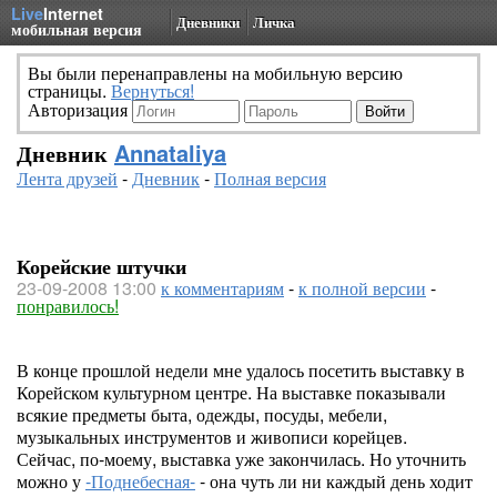
Live
Internet
Дневники
Личка
мобильная версия
Вы были перенаправлены на мобильную версию
страницы.
Вернуться!
Авторизация
Дневник
Annataliya
Лента друзей
-
Дневник
-
Полная версия
Корейские штучки
23-09-2008 13:00
к комментариям
-
к полной версии
-
понравилось!
В конце прошлой недели мне удалось посетить выставку в
Корейском культурном центре. На выставке показывали
всякие предметы быта, одежды, посуды, мебели,
музыкальных инструментов и живописи корейцев.
Сейчас, по-моему, выставка уже закончилась. Но уточнить
можно у
-Поднебесная-
- она чуть ли ни каждый день ходит