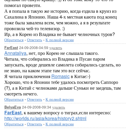
помогал провезти.
А я попала в такую же историю, когда ездила в круиз из
Сахалина в Японию. Наша 4-х местная каюта под конец
тоже была завалена всем, чем можно, а я в результате
провозила чей-то телевизор. :)
Ир, а в Корею из Владика не бывает челночных туров?
Обратиться
-
Ответить
-
К полной версии
24-09-2008-04:59
удалить
FarEast
Annataliya
, нет, про Корею не слышала такого.
Читала, что собирались из Владика в Пусан паром
запускать, вроде дешевле самолета собирались сделать, но
не знаю, на каком этапе там это все сейчас.
Я читала приключения
Romasic
в Китае:-)
Хорошо, что в Японии тебе удалось посмотреть Саппоро
(?), а в Китай с челноками дальше Суньки не заедешь, там
смотреть нечего.
Обратиться
-
Ответить
-
К полной версии
24-09-2008-09:34
удалить
BelyaEva
FarEast
, к вашему вопросу о тиграх,если интересно:
http://worlds.ru/asia/korea/history2.shtml
Обратиться
-
Ответить
-
К полной версии