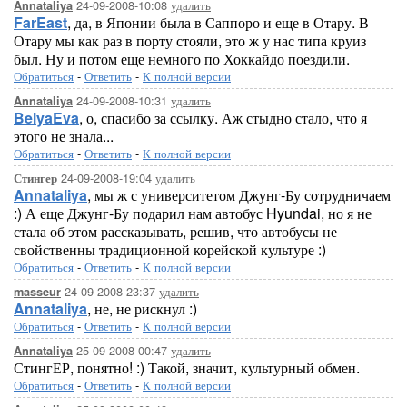
24-09-2008-10:08
удалить
Annataliya
FarEast
, да, в Японии была в Саппоро и еще в Отару. В
Отару мы как раз в порту стояли, это ж у нас типа круиз
был. Ну и потом еще немного по Хоккайдо поездили.
Обратиться
-
Ответить
-
К полной версии
24-09-2008-10:31
удалить
Annataliya
BelyaEva
, о, спасибо за ссылку. Аж стыдно стало, что я
этого не знала...
Обратиться
-
Ответить
-
К полной версии
24-09-2008-19:04
удалить
Стингер
Annataliya
, мы ж с университетом Джунг-Бу сотрудничаем
:) А еще Джунг-Бу подарил нам автобус Hyundai, но я не
стала об этом рассказывать, решив, что автобусы не
свойственны традиционной корейской культуре :)
Обратиться
-
Ответить
-
К полной версии
24-09-2008-23:37
удалить
masseur
Annataliya
, не, не рискнул :)
Обратиться
-
Ответить
-
К полной версии
25-09-2008-00:47
удалить
Annataliya
СтингЕР, понятно! :) Такой, значит, культурный обмен.
Обратиться
-
Ответить
-
К полной версии