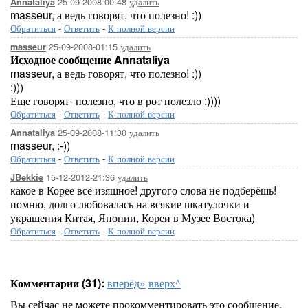
25-09-2008-00:48
удалить
Annataliya
masseur, а ведь говорят, что полезно! :))
Обратиться
-
Ответить
-
К полной версии
25-09-2008-01:15
удалить
masseur
Исходное сообщение Annataliya
masseur, а ведь говорят, что полезно! :))
:)))
Еще говорят- полезно, что в рот полезло :))))
Обратиться
-
Ответить
-
К полной версии
25-09-2008-11:30
удалить
Annataliya
masseur, :-))
Обратиться
-
Ответить
-
К полной версии
15-12-2012-21:36
удалить
JBekkie
какое в Корее всё изящное! другого слова не подберёшь!
помню, долго любовалась на всякие шкатулочки и
украшения Китая, Японии, Кореи в Музее Востока)
Обратиться
-
Ответить
-
К полной версии
Комментарии (31):
вперёд»
вверх^
Вы сейчас не можете прокомментировать это сообщение.