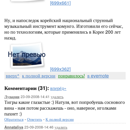
[699x661]
Ну, и напоследок корейский национальный струнный
музыкальный инструмент комунго. Изготовили его сейчас,
но по технологиям, которые применялись в Корее 200 лет
назад.
[699x362]
вверх^
к полной версии
понравилось!
в evernote
Комментарии (31):
вперёд»
23-09-2008-14:41
удалить
Лунария
Тигры какие глазастые :) Натуля, вот попробуешь соснового
вина - нам потом расскажешь - оно, наверное, иголками
пахнет :)
Обратиться
-
Ответить
-
К полной версии
23-09-2008-14:46
удалить
Annataliya