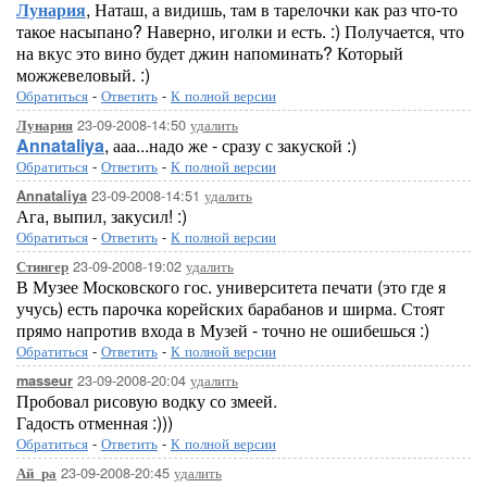
Лунария
, Наташ, а видишь, там в тарелочки как раз что-то
такое насыпано? Наверно, иголки и есть. :) Получается, что
на вкус это вино будет джин напоминать? Который
можжевеловый. :)
Обратиться
-
Ответить
-
К полной версии
23-09-2008-14:50
удалить
Лунария
Annataliya
, ааа...надо же - сразу с закуской :)
Обратиться
-
Ответить
-
К полной версии
23-09-2008-14:51
удалить
Annataliya
Ага, выпил, закусил! :)
Обратиться
-
Ответить
-
К полной версии
23-09-2008-19:02
удалить
Стингер
В Музее Московского гос. университета печати (это где я
учусь) есть парочка корейских барабанов и ширма. Стоят
прямо напротив входа в Музей - точно не ошибешься :)
Обратиться
-
Ответить
-
К полной версии
23-09-2008-20:04
удалить
masseur
Пробовал рисовую водку со змеей.
Гадость отменная :)))
Обратиться
-
Ответить
-
К полной версии
23-09-2008-20:45
удалить
Ай_ра