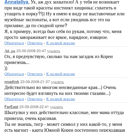
Annataliya
, Ух, аж дух захватило! А у тебя не возникает
при виде такой красоты инстинкт хищника: схватить и
утащить в норку?!)) Ну я имею в виду не выставочные или
музейные экспонаты, а вот если увидишь все это на
прилавке, да по сходной цене?
Я, к примеру, всегда бью себя по рукам, потому что, меня
просто завораживает все яркое, нарядное, изящное.
Обратиться
-
Ответить
-
К полной версии
23-09-2008-20:47
удалить
Ай_ра
Ох, я предчувствую, сколько ты нам загадок из Кореи
привезешь...
))
Обратиться
-
Ответить
-
К полной версии
23-09-2008-21:37
удалить
nnadink
Действительно во многом неизведанные края...) Очень
интересно будет взглянуть на них твоими глазами...)
Обратиться
-
Ответить
-
К полной версии
23-09-2008-22:41
удалить
FarEast
Шкатулки у них действительно классные, мне мама оттуда
привезла, очень красивая.
Ты не знаешь, тигр - может символ у них какой-то, у меня
есть магнит - карта Южной Кореи постепенно переходящая