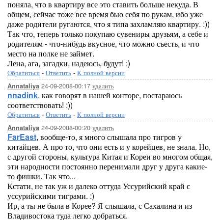
поняла, что в квартиру все это ставить больше некуда. В
общем, сейчас тоже все время бью себя по рукам, ибо уже
даже родители ругаются, что я типа захламляю квартиру. :))
Так что, теперь только покупаю сувениры друзьям, а себе и
родителям - что-нибудь вкусное, что можно съесть, и что
место на полке не займет.
Лена, ага, загадки, надеюсь, будут! :)
Обратиться
-
Ответить
-
К полной версии
24-09-2008-00:17
удалить
Annataliya
nnadink
, как говорят в нашей конторе, постараюсь
соответствовать! :))
Обратиться
-
Ответить
-
К полной версии
24-09-2008-00:20
удалить
Annataliya
FarEast
, вообще-то, я много слышала про тигров у
китайцев. А про то, что они есть и у корейцев, не знала. Но,
с другой стороны, культура Китая и Кореи во многом общая,
эти народности постоянно перенимали друг у друга какие-
то фишки. Так что...
Кстати, не так уж и далеко оттуда Уссурийский край с
уссурийскими тиграми. :)
Ир, а ты не была в Корее? Я слышала, с Сахалина и из
Владивостока туда легко добраться.