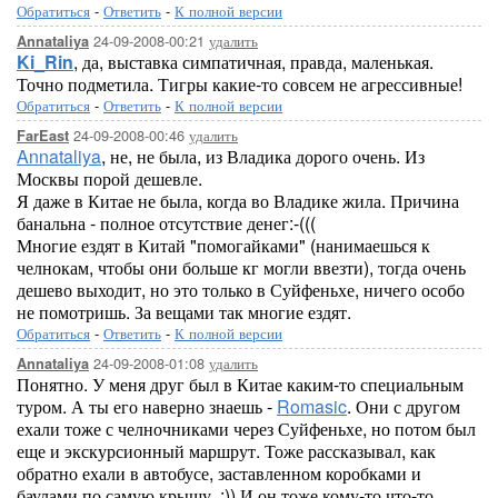
Обратиться
-
Ответить
-
К полной версии
24-09-2008-00:21
удалить
Annataliya
Ki_Rin
, да, выставка симпатичная, правда, маленькая.
Точно подметила. Тигры какие-то совсем не агрессивные!
Обратиться
-
Ответить
-
К полной версии
24-09-2008-00:46
удалить
FarEast
Annataliya
, не, не была, из Владика дорого очень. Из
Москвы порой дешевле.
Я даже в Китае не была, когда во Владике жила. Причина
банальна - полное отсутствие денег:-(((
Многие ездят в Китай "помогайками" (нанимаешься к
челнокам, чтобы они больше кг могли ввезти), тогда очень
дешево выходит, но это только в Суйфеньхе, ничего особо
не помотришь. За вещами так многие ездят.
Обратиться
-
Ответить
-
К полной версии
24-09-2008-01:08
удалить
Annataliya
Понятно. У меня друг был в Китае каким-то специальным
туром. А ты его наверно знаешь -
Romasic
. Они с другом
ехали тоже с челночниками через Суйфеньхе, но потом был
еще и экскурсионный маршрут. Тоже рассказывал, как
обратно ехали в автобусе, заставленном коробками и
баулами по самую крышу. :)) И он тоже кому-то что-то