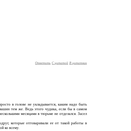
Ответить
С цитатой
В цитатник
просто в голове не укладывается, каким надо быть
машин тем же. Ведь этого чудика, если бы в самом
несколькими месяцами в тюрьме не отделался. Засел
одруг, которые отговаривали ее от такой работы в
ой ко всему.