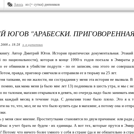
Авось
из (+ сутки) дневников
Й ЮГОВ "АРАБЕСКИ. ПРИГОВОРЕННАЯ
 2008 г. 18:28
+ в цитатник
книгу. Автор Дмитрий Югов. История практически документальная. Этакий 
й по национальности), которая в конце 1990-х годов поехала в Эмираты р
то ее обвинили в убийстве подруги - по ее записям, она этого не совершала
Потом, правда, приговор смягчили и отправили ее в тюрьму на 25 лет.
еня тапками, но ни жалости, ни сострадания у меня эта история не вызвала.
а помню, как мама меня (а было мне лет 13) поднимала в шесть утра, и мы с 
 по талонам, магазин открывался в девять, но очередь надо было занимать име
так каждый месяц в течение года. С деньгами тоже было плохо. Это я к т
ти на то, что, мол, не на что было купить еды в магазине, а потому она и от
зки.
ть у меня свое мнение. Проститутками становятся по двум причинам: или ради 
ейчас в учет брать не будем - их единицы. А вот тех, которые прутся в Эми
 Потому что ничего более умного у себя в стране (да и не обязательно в стран