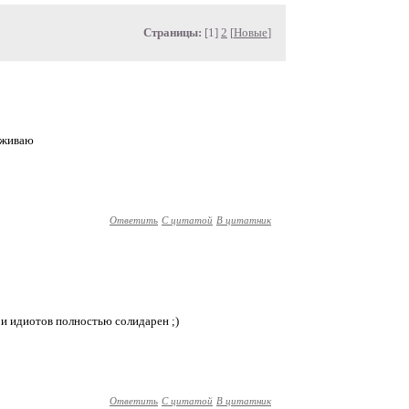
Страницы:
[1]
2
[
Новые
]
рживаю
Ответить
С цитатой
В цитатник
р и идиотов полностью солидарен ;)
Ответить
С цитатой
В цитатник