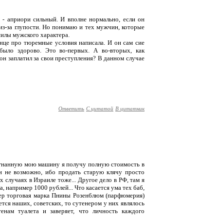
а - априори сильный. И вполне нормально, если он
 из-за глупости. Но понимаю и тех мужчин, которые
силы мужского характера.
нце про тюремные условия написала. И он сам сие
было здорово. Это во-первых. А во-вторых, как
он заплатил за свои преступления? В данном случае
Ответить
С цитатой
В цитатник
 угнанную мою машину я получу полную стоимость в
 и не возможно, ибо продать старую клячу просто
х случаях в Израиле тоже... Другое дело в РФ, там я
а, например 1000 рублей... Что касается ума тех баб,
мер торговая марка Пнины Розенблюм (парфюмерия)
ется наших, советских, то сутенером у них являлось
енам туалета и заверяет, что личность каждого