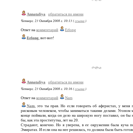
Annataliya
обратиться по имени
Четверг, 23 Октября 2008 г. 10:13 (
ссылка
)
Ответ на
комментарий
Erlong
Erlong
, вот-вот!
Annataliya
обратиться по имени
Четверг, 23 Октября 2008 г. 10:16 (
ссылка
)
Ответ на
комментарий
Nam
Nam
, это ты прав. Но если говорить об аферистах, у меня 
рисковым человеком, чтобы заниматься такими делами. Угоном 
конце поймали, когда он дело на широкую ногу поставил, он бы 
бы, как эта проститутка, лет на 20.
Страдают, конечно. Но я уверена, в ее окружении была куча п
Эмиратах. И если она на нее решилась, то должна была быть готов