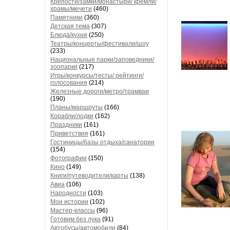
Крепости/замки/монастыри/ кремли/
храмы/мечети
(460)
Памятники
(360)
Детская тема
(307)
Блюда/кухня
(250)
Театры/концерты/фестивали/шоу
(233)
Национальные парки/заповедники/
зоопарки
(217)
Игры/конкурсы/тесты/ рейтинги/
голосования
(214)
Железные дороги/метро/трамваи
(190)
Планы/маршруты
(166)
Корабли/лодки
(162)
Праздники
(161)
Приветствия
(161)
Гостиницы/базы отдыха/санатории
(154)
Фотографии
(150)
Кино
(149)
Книги/путеводители/карты
(138)
Авиа
(106)
Народности
(103)
Мои истории
(102)
Мастер-классы
(96)
Готовим без лука
(91)
Автобусы/автомобили
(84)