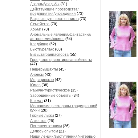
Дворцы/усадьбы
(81)
Действующие прозводства/
предприятия/учреждения
(73)
Встречи путешественников
(73)
Семейство
(70)
Хобби
(70)
Аномальные явления/фантастика/
астрономия/космос
(64)
Кладбища
(62)
Бьюти/релакс
(60)
Визы/загранпаспорта
(55)
Городское ориентирование/квесты
(47)
Пещеры/шахты
(45)
Анонсы
(43)
Медицинское
(42)
Юмор
(38)
Рабоче-туристическое
(35)
Заброшенные объекты
(34)
Климат
(31)
Московские рестораны традиционной
кухни
(28)
Горные лыжи
(27)
Автостоп
(26)
Путешественники
(26)
Делюсь опытом
(21)
Наши лекции/выступления/интервью