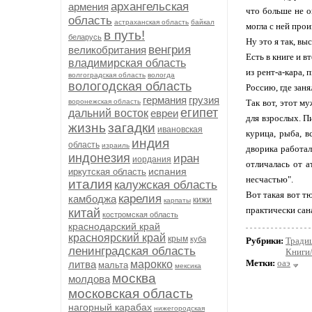
архангельская
армения
что больше не о
область
астраханская область
байкал
могла с ней прои
в путь!
беларусь
Ну это я так, вы
венгрия
великобритания
Есть в книге и 
владимирская область
из рент-а-кара, 
волгоградская область
вологда
вологодская область
Россию, где заня
германия
грузия
воронежская область
Так вот, этот м
египет
дальний восток
евреи
для взрослых. П
жизнь
загадки
ивановская
курица, рыба, 
индия
область
израиль
дворика работал
индонезия
иран
иордания
отличалась от 
испания
иркутская область
несчастью".
италия
калужская область
Вот такая вот т
карелия
камбоджа
кижи
карпаты
практически сана
китай
костромская область
краснодарский край
красноярский край
крым
куба
Рубрики:
Тради
ленинградская область
Книги
Метки:
оаэ
литва
марокко
мальта
мексика
москва
молдова
московская область
нагорный карабах
нижегородская