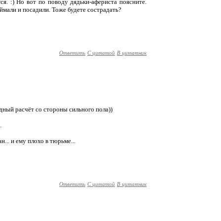
я. :) Но вот по поводу дядьки-афериста поясните.
поймали и посадили. Тоже будете сострадать?
Ответить
С цитатой
В цитатник
лодный расчёт со стороны сильного пола))
.
н... и ему плохо в тюрьме...
Ответить
С цитатой
В цитатник