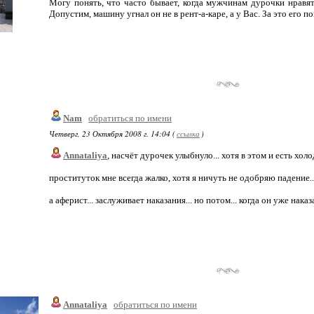
Могу понять, что часто бывает, когда мужчинам дурочки нравятс
Допустим, машину угнал он не в рент-а-каре, а у Вас. За это его 
Nam
обратиться по имени
Четверг, 23 Октября 2008 г. 14:04 (
ссылка
)
Annataliya
, насчёт дурочек улыбнуло... хотя в этом и есть хо
проституток мне всегда жалко, хотя я ничуть не одобряю падение..
а аферист... заслуживает наказания... но потом... когда он уже наказа
Annataliya
обратиться по имени