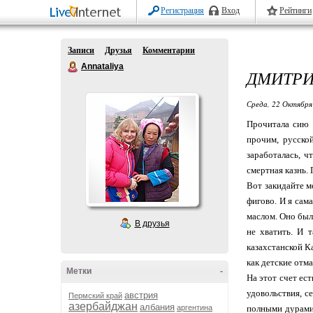
Регистрация
Вход
Рейтинги
Записи
Друзья
Комментарии
Annataliya
ДМИТРИ
Среда, 22 Октября
Прочитала сию 
прочим, русско
заработалась, ч
смертная казнь. 
Вот закидайте м
фигово. И я сам
маслом. Оно было
В друзья
не хватить. И 
казахстанской Ка
как детские отма
Метки
-
На этот счет ес
удовольствия, с
австрия
Пермский край
азербайджан
албания
аргентина
полными дурами!