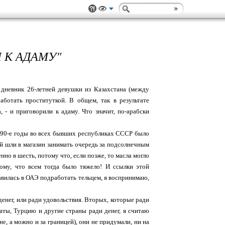
 К АДАМУ"
дневник 26-летней девушки из Казахстана (между
аботать проституткой. В общем, так в результате
, - и приговорили к адаму. Что значит, по-арабски
 В 90-е годы во всех бывших республиках СССР было
ней шли в магазин занимать очередь за подсолнечным
нно в шесть, потому что, если позже, то масла могло
ому, что всем тогда было тяжело! И ссылки этой
правилась в ОАЭ подработать тельцем, я воспринимаю,
денег, или ради удовольствия. Вторых, которые ради
раты, Турцию и другие страны ради денег, я считаю
е, а можно и за границей), они не придумали, ни на