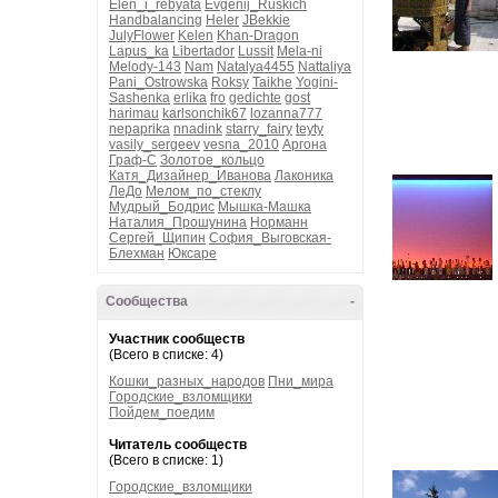
Elen_i_rebyata
Evgenij_Ruskich
Handbalancing
Heler
JBekkie
JulyFlower
Kelen
Khan-Dragon
Lapus_ka
Libertador
Lussit
Mela-ni
Melody-143
Nam
Natalya4455
Nattaliya
Pani_Ostrowska
Roksy
Taikhe
Yogini-
Sashenka
erlika
fro
gedichte
gost
harimau
karlsonchik67
lozanna777
nepaprika
nnadink
starry_fairy
teyty
vasily_sergeev
vesna_2010
Аргона
Граф-С
Золотое_кольцо
Катя_Дизайнер_Иванова
Лаконика
ЛеДо
Мелом_по_стеклу
Мудрый_Бодрис
Мышка-Машка
Наталия_Прошунина
Норманн
Сергей_Щипин
София_Выговская-
Блехман
Юксаре
Сообщества
-
Участник сообществ
(Всего в списке: 4)
Кошки_разных_народов
Пни_мира
Городские_взломщики
Пойдем_поедим
Читатель сообществ
(Всего в списке: 1)
Городские_взломщики