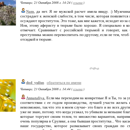
Четверг, 23 Октября 2008 г. 14:24 (
ссылка
)
Nam
, да нет. Я не мужской расчет имела ввиду. :) Мужчин
сострадает к женской слабости, в том числе, которая появляется
осуждают проституток. Это тоже, как мне кажется, исходит из-за 
Нэм, этому аферисту в тюрьме было хорошо. Я специально в ко
отмечает. Сравнивает с российской тюрьмой и говорит, как 
преступника можно перевоспитать по-другому, если не тем, чтоб 
отсидкой в тюрьме.
dod_yulius
обратиться по имени
Четверг, 23 Октября 2008 г. 14:44 (
ссылка
)
Annataliya
, Если мы переходим на конкретные Я и Ты, то за
соответствии с ее годом производства, лучшей участи желать
невозможно, так что это в моем случае- это благо и во всех други
уже не знаю, потому. что когда уезжал, то убивали за меньшие благ
которые торгуют своим телом, то множество вариантов, напри
очень популярна в Срулике, а она бывшая проститутка... Что каса
наше государство, которое размазывает своих граждан по ст