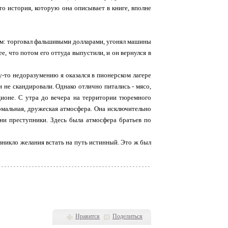
 то история, которую она описывает в книге, вполне
том: торговал фальшивыми долларами, угонял машины
лее, что потом его оттуда выпустили, и он вернулся в
у-то недоразумению я оказался в пионерском лагере
 не скандировали. Однако отлично питались - мясо,
ционе. С утра до вечера на территории тюремного
ормальная, дружеская атмосфера. Она исключительно
ни преступники. Здесь была атмосфера братьев по
озникло желания встать на путь истинный. Это ж был
Нравится
Поделиться