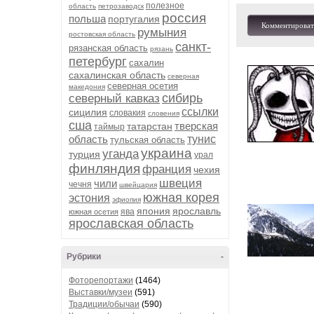
полезное
область
петрозаводск
россия
польша
португалия
Комментироват
румыния
ростовская область
санкт-
рязанская область
рязань
петербург
сахалин
сахалинская область
северная
северная осетия
македония
сибирь
северный кавказ
ссылки
сицилия
словакия
словения
сша
тверская
татарстан
таймыр
область
тунис
тульская область
украина
уганда
турция
урал
финляндия
франция
чехия
швеция
чили
чечня
швейцария
южная корея
эстония
эфиопия
япония
ярославль
ява
южная осетия
ярославская область
Рубрики
-
Фоторепортажи
(1464)
Выставки/музеи
(591)
Традиции/обычаи
(590)