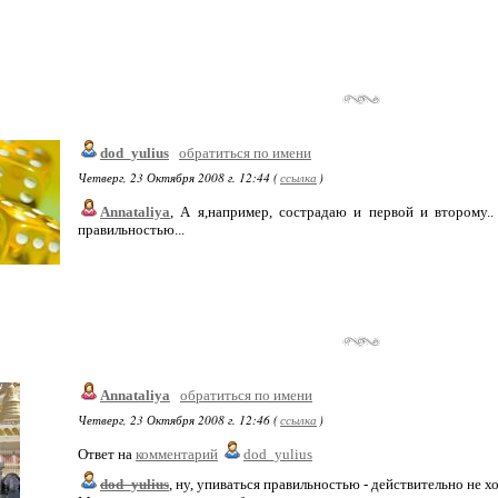
dod_yulius
обратиться по имени
Четверг, 23 Октября 2008 г. 12:44 (
ссылка
)
Annataliya
, А я,например, сострадаю и первой и второму.
правильностью...
Annataliya
обратиться по имени
Четверг, 23 Октября 2008 г. 12:46 (
ссылка
)
Ответ на
комментарий
dod_yulius
dod_yulius
, ну, упиваться правильностью - действительно не х