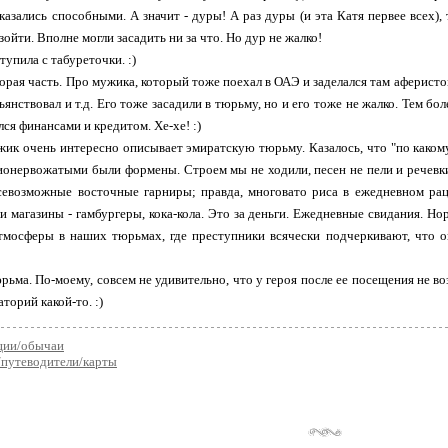
казались способными. А значит - дуры! А раз дуры (и эта Катя первее всех),
зойти. Вполне могли засадить ни за что. Но дур не жалко!
ступила с табуреточки. :)
вторая часть. Про мужика, который тоже поехал в ОАЭ и заделался там аферис
пьянствовал и т.д. Его тоже засадили в тюрьму, но и его тоже не жалко. Тем бо
лся финансами и кредитом. Хе-хе! :)
ужик очень интересно описывает эмиратскую тюрьму. Казалось, что "по каком
ионервожатыми были формены. Строем мы не ходили, песен не пели и речевки
всевозможные восточные гарниры; правда, многовато риса в ежедневном ра
и магазины - гамбургеры, кока-кола. Это за деньги. Ежедневные свидания. Н
атмосферы в наших тюрьмах, где преступники всячески подчеркивают, что о
юрьма. По-моему, совсем не удивительно, что у героя после ее посещения не в
торий какой-то. :)
ции/обычаи
/путеводители/карты