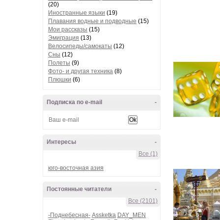
(20)
Иностранные языки
(19)
Плавания водные и подводные
(15)
Мои рассказы
(15)
Эмиграция
(13)
Велосипеды/самокаты
(12)
Сны
(12)
Полеты
(9)
Фото- и другая техника
(8)
Плюшки
(6)
Подписка по e-mail
-
Интересы
-
Все (1)
юго-восточная азия
Постоянные читатели
-
Все (2101)
-Поднебесная-
Assketka
DAY_MEN