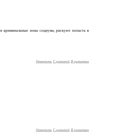
ут в криминальные зоны социума, рискуют попасть в
Ответить
С цитатой
В цитатник
Ответить
С цитатой
В цитатник