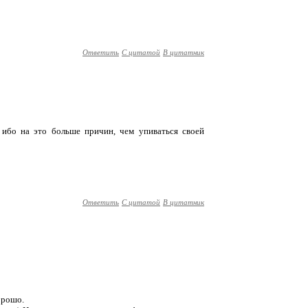
Ответить
С цитатой
В цитатник
. ибо на это больше причин, чем упиваться своей
Ответить
С цитатой
В цитатник
орошо.