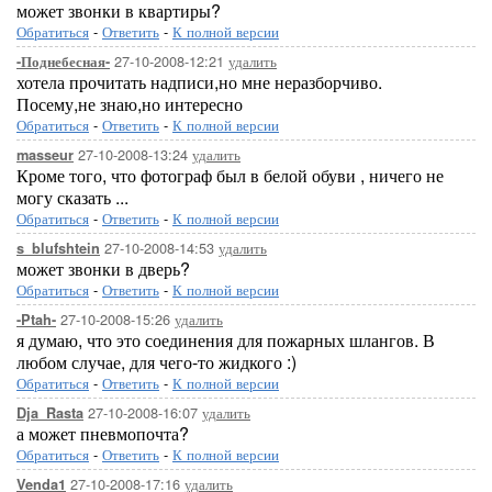
может звонки в квартиры?
Обратиться
-
Ответить
-
К полной версии
27-10-2008-12:21
удалить
-Поднебесная-
хотела прочитать надписи,но мне неразборчиво.
Посему,не знаю,но интересно
Обратиться
-
Ответить
-
К полной версии
27-10-2008-13:24
удалить
masseur
Кроме того, что фотограф был в белой обуви , ничего не
могу сказать ...
Обратиться
-
Ответить
-
К полной версии
27-10-2008-14:53
удалить
s_blufshtein
может звонки в дверь?
Обратиться
-
Ответить
-
К полной версии
27-10-2008-15:26
удалить
-Ptah-
я думаю, что это соединения для пожарных шлангов. В
любом случае, для чего-то жидкого :)
Обратиться
-
Ответить
-
К полной версии
27-10-2008-16:07
удалить
Dja_Rasta
а может пневмопочта?
Обратиться
-
Ответить
-
К полной версии
27-10-2008-17:16
удалить
Venda1