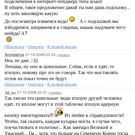
подключения к интернет-пейджеру типа аськи!
В общем, такое предложение:давай ты нам дашь подсказку...
ну хоть завалящую какую.
До послезавтра измаемся ведь!
А с подсказкой мы
взбодримся, напряжемся и глядишь, каааак надумаем чего-
нибудь! А?
Обратиться
-
Ответить
-
К полной версии
27-10-2008-23:24
удалить
Annataliya
Неа, не дам. :-)))
Ленаааа, ну они ж цивильные. Собак, если и едят, то
втихую, никому про это не говоря. Так что выставлять
отлов на показ точно не будут.
Обратиться
-
Ответить
-
К полной версии
27-10-2008-23:41
удалить
Ай_ра
Так ежели эти цивильные люди втихую друзей человека
едят, то вполне могут в этой табличке втихую ядерную
кнопку вмонтировать!!!
Из любви к справедливости!
Чтобы, так сказать, каждая кухарка могла, в случае чего,
поучаствовать в политике... Как завещал Великий и
Ужасный... Гм... хотя, это больше на Северную Корею тогда