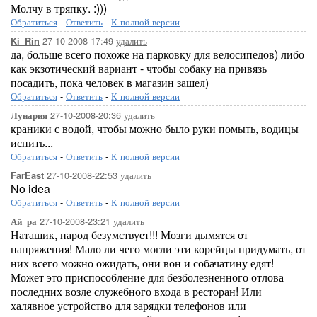
Молчу в тряпку. :)))
Обратиться
-
Ответить
-
К полной версии
27-10-2008-17:49
удалить
Ki_Rin
да, больше всего похоже на парковку для велосипедов) либо
как экзотический вариант - чтобы собаку на привязь
посадить, пока человек в магазин зашел)
Обратиться
-
Ответить
-
К полной версии
27-10-2008-20:36
удалить
Лунария
краники с водой, чтобы можно было руки помыть, водицы
испить...
Обратиться
-
Ответить
-
К полной версии
27-10-2008-22:53
удалить
FarEast
No idea
Обратиться
-
Ответить
-
К полной версии
27-10-2008-23:21
удалить
Ай_ра
Наташик, народ безумствует!!! Мозги дымятся от
напряжения! Мало ли чего могли эти корейцы придумать, от
них всего можно ожидать, они вон и собачатину едят!
Может это приспособление для безболезненного отлова
последних возле служебного входа в ресторан! Или
халявное устройство для зарядки телефонов или