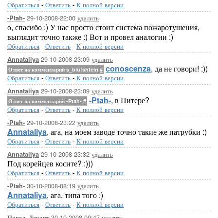
Обратиться
-
Ответить
-
К полной версии
29-10-2008-22:00
удалить
-Ptah-
о, спасибо :) У нас просто стоит система пожаротушения,
выглядит точно также :) Вот и провел аналогии :)
Обратиться
-
Ответить
-
К полной версии
29-10-2008-23:09
удалить
Annataliya
conoscenza
, да не говори! :))
Ответ на комментарий s_blufshtein
#
Обратиться
-
Ответить
-
К полной версии
29-10-2008-23:09
удалить
Annataliya
-Ptah-
, в Питере?
Ответ на комментарий -Ptah-
#
Обратиться
-
Ответить
-
К полной версии
29-10-2008-23:22
удалить
-Ptah-
Annataliya
, ага, на моем заводе точно такие же патрубки :)
Обратиться
-
Ответить
-
К полной версии
29-10-2008-23:32
удалить
Annataliya
Под корейцев косите? :)))
Обратиться
-
Ответить
-
К полной версии
30-10-2008-08:19
удалить
-Ptah-
Annataliya
, ага, типа того :)
Обратиться
-
Ответить
-
К полной версии
30-10-2008-09:47
удалить
Павел_Декарт