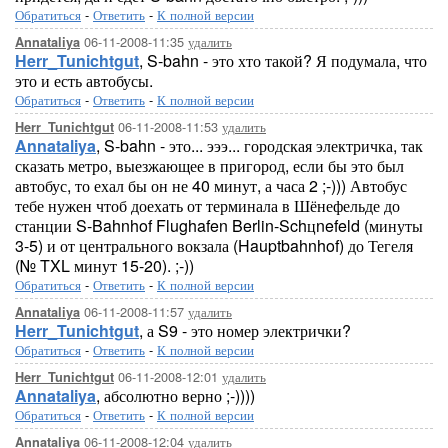
Обратиться
-
Ответить
-
К полной версии
06-11-2008-11:35
удалить
Annataliya
Herr_Tunichtgut
, S-bahn - это хто такой? Я подумала, что
это и есть автобусы.
Обратиться
-
Ответить
-
К полной версии
06-11-2008-11:53
удалить
Herr_Tunichtgut
Annataliya
, S-bahn - это... эээ... городская электричка, так
сказать метро, выезжающее в пригород, если бы это был
автобус, то ехал бы он не 40 минут, а часа 2 ;-))) Автобус
тебе нужен чтоб доехать от терминала в Шёнефельде до
станции S-Bahnhof Flughafen Berlin-Schцnefeld (минуты
3-5) и от центрального вокзала (Hauptbahnhof) до Тегеля
(№ TXL минут 15-20). ;-))
Обратиться
-
Ответить
-
К полной версии
06-11-2008-11:57
удалить
Annataliya
Herr_Tunichtgut
, а S9 - это номер электрички?
Обратиться
-
Ответить
-
К полной версии
06-11-2008-12:01
удалить
Herr_Tunichtgut
Annataliya
, абсолютно верно ;-))))
Обратиться
-
Ответить
-
К полной версии
06-11-2008-12:04
удалить
Annataliya