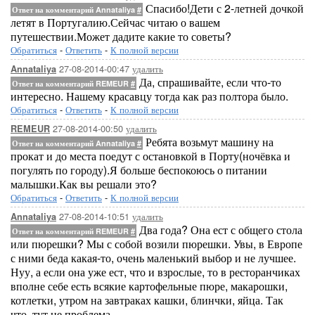
Спасибо!Дети с 2-летней дочкой
Ответ на комментарий Annataliya
#
летят в Португалию.Сейчас читаю о вашем
путешествии.Может дадите какие то советы?
Обратиться
-
Ответить
-
К полной версии
27-08-2014-00:47
удалить
Annataliya
Да, спрашивайте, если что-то
Ответ на комментарий REMEUR
#
интересно. Нашему красавцу тогда как раз полтора было.
Обратиться
-
Ответить
-
К полной версии
27-08-2014-00:50
удалить
REMEUR
Ребята возьмут машину на
Ответ на комментарий Annataliya
#
прокат и до места поедут с остановкой в Порту(ночёвка и
погулять по городу).Я больше беспокоюсь о питании
малышки.Как вы решали это?
Обратиться
-
Ответить
-
К полной версии
27-08-2014-10:51
удалить
Annataliya
Два года? Она ест с общего стола
Ответ на комментарий REMEUR
#
или пюрешки? Мы с собой возили пюрешки. Увы, в Европе
с ними беда какая-то, очень маленький выбор и не лучшее.
Нуу, а если она уже ест, что и взрослые, то в ресторанчиках
вполне себе есть всякие картофельные пюре, макарошки,
котлетки, утром на завтраках кашки, блинчки, яйца. Так
что, тут не проблема.