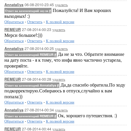
06-08-2010-23:45
удалить
Annataliya
Пожалуйста! И Вам хороших
Ответ на комментарий эвуля
#
выходных! :)
Обратиться
-
Ответить
-
К полной версии
27-08-2014-00:23
удалить
REMEUR
Мерси большое!:)))
Обратиться
-
Ответить
-
К полной версии
27-08-2014-00:25
удалить
Annataliya
Да не за что. Обратите внимание
Ответ на комментарий REMEUR
#
на дату поста - я к тому, что инфа явно частично устарела,
проверяйте.
Обратиться
-
Ответить
-
К полной версии
27-08-2014-00:28
удалить
REMEUR
Да,да спасибо обратила.По ходу
Ответ на комментарий Annataliya
#
подкорректирую.Собираюсь в отпуск,случайно к вам
попала:))
Обратиться
-
Ответить
-
К полной версии
27-08-2014-00:34
удалить
Annataliya
Ок, хорошего путешествия. :)
Ответ на комментарий REMEUR
#
Обратиться
-
Ответить
-
К полной версии
27-08-2014-00:44
удалить
REMEUR