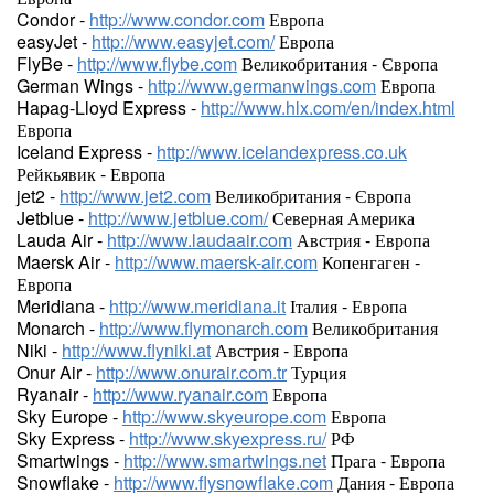
Condor -
http://www.condor.com
Европа
easyJet -
http://www.easyjet.com/
Европа
FlyBe -
http://www.flybe.com
Великобритания - Європа
German Wings -
http://www.germanwings.com
Европа
Hapag-Lloyd Express -
http://www.hlx.com/en/index.html
Европа
Iceland Express -
http://www.icelandexpress.co.uk
Рейкьявик - Европа
jet2 -
http://www.jet2.com
Великобритания - Європа
Jetblue -
http://www.jetblue.com/
Северная Америка
Lauda Air -
http://www.laudaair.com
Австрия - Европа
Maersk Air -
http://www.maersk-air.com
Копенгаген -
Европа
Meridiana -
http://www.meridiana.it
Італия - Европа
Monarch -
http://www.flymonarch.com
Великобритания
Niki -
http://www.flyniki.at
Австрия - Европа
Onur Air -
http://www.onurair.com.tr
Турция
Ryanair -
http://www.ryanair.com
Европа
Sky Europe -
http://www.skyeurope.com
Европа
Sky Express -
http://www.skyexpress.ru/
РФ
Smartwings -
http://www.smartwings.net
Прага - Европа
Snowflake -
http://www.flysnowflake.com
Дания - Европа