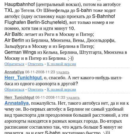
Hauptbahnhof (центральный вокзал), потом на автобусе
TXL до Тегеля. От Шёнефельда до S-bahn тоже ходит
автобус (одну остановку надо проехать до S-Bahnhof
Flughafen Berlin-Schцnefeld), вот только номер я не
помню, хотя там и идти минут 10.
Air Baltiс летает из Риги в Москву и Питер;
Air Berlin из Берлина, Мюнхена, Вены, Дюсельдорфа,
Зальцбурга в Москву и из Берлина в Питер;
German Wings из Кельна, Берлина, Штутгарта, Мюнхена в
Москву и в Питер из Берлина. ;-))
Обратиться
-
Ответить
-
К полной версии
06-11-2008-11:23
удалить
Annataliya
Herr_Tunichtgut
, о, спасибо. А нет какого-нибудь шатл-
баса из одного аэропорта в другой?
Обратиться
-
Ответить
-
К полной версии
06-11-2008-11:33
удалить
Herr_Tunichtgut
Annataliya
, пожалуйста. Нет, такого автобуса нет, да и ни к
чему он. Во-первых автобус в Берлине не самый удобный
вид транспорта для преодоления больший расстояний, а эти
аэропорты находятся в разных концах города. Во-вторых
расписание составлено так, что ждать больше 5 минут не
придется, да и едет S-bahn достаточно быстро. ;-)))