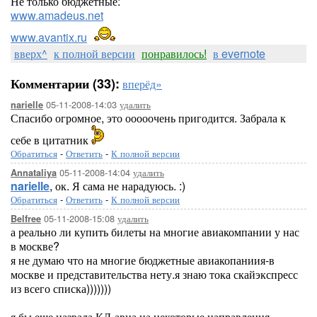
Не только бюджетные:
www.amadeus.net
www.avantix.ru
вверх^
к полной версии
понравилось!
в evernote
Комментарии (33):
вперёд»
05-11-2008-14:03
удалить
narielle
Спасибо огромное, это ооооочень пригодится. Забрала к
себе в цитатник
Обратиться
-
Ответить
-
К полной версии
05-11-2008-14:04
удалить
Annataliya
narielle
, ок. Я сама не нарадуюсь. :)
Обратиться
-
Ответить
-
К полной версии
05-11-2008-15:08
удалить
Belfree
а реально ли купить билеты на многие авиакомпании у нас
в москве?
я не думаю что на многие бюджетные авиакопаниия-в
москве и представительства нету.я знаю тока скайэкспресс
из всего списка)))))))
я бы еще назвала КД-авиа.на некоторые направления