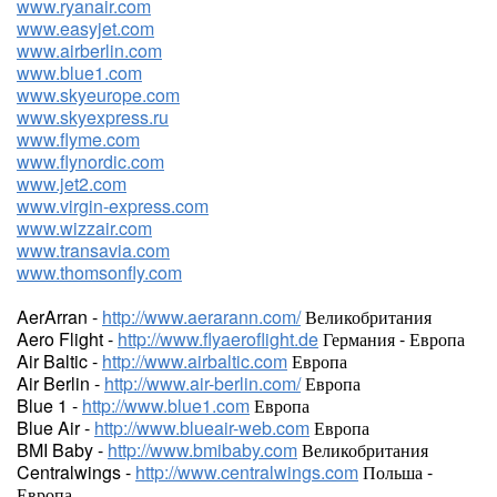
www.ryanair.com
www.easyjet.com
www.airberlin.com
www.blue1.com
www.skyeurope.com
www.skyexpress.ru
www.flyme.com
www.flynordic.com
www.jet2.com
www.virgin-express.com
www.wizzair.com
www.transavia.com
www.thomsonfly.com
AerArran -
http://www.aerarann.com/
Великобритания
Aero Flight -
http://www.flyaeroflight.de
Германия - Европа
Air Baltic -
http://www.airbaltic.com
Европа
Air Berlin -
http://www.air-berlin.com/
Европа
Blue 1 -
http://www.blue1.com
Европа
Blue Air -
http://www.blueair-web.com
Европа
BMI Baby -
http://www.bmibaby.com
Великобритания
Centralwings -
http://www.centralwings.com
Польша -
Европа