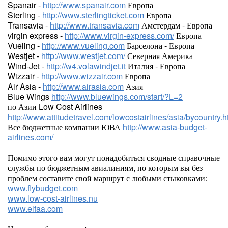
Spanair -
http://www.spanair.com
Европа
Sterling -
http://www.sterlingticket.com
Европа
Transavia -
http://www.transavia.com
Амстердам - Европа
virgin express -
http://www.virgin-express.com/
Европа
Vueling -
http://www.vueling.com
Барселона - Европа
Westjet -
http://www.westjet.com/
Северная Америка
Wind-Jet -
http://w4.volawindjet.it
Италия - Европа
Wizzair -
http://www.wizzair.com
Европа
Air Asia -
http://www.airasia.com
Азия
Blue Wings
http://www.bluewings.com/start/?L=2
по Азии Low Cost Airlines
http://www.attitudetravel.com/lowcostairlines/asia/bycountry.h
Все бюджетные компании ЮВА
http://www.asia-budget-
airlines.com/
Помимо этого вам могут понадобиться сводные справочные
службы по бюджетным авиалиниям, по которым вы без
проблем составите свой маршрут с любыми стыковками:
www.flybudget.com
www.low-cost-airlines.nu
www.elfaa.com