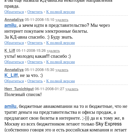
правда.
Обратиться
-
Ответить
-
К полной версии
05-11-2008-15:10
удалить
Annataliya
amilu
, а зачем идти в представительство? Мы через
интернет покупаем электронные билеты.
За КД-авиа спасибо. :) Буду знать.
Обратиться
-
Ответить
-
К полной версии
05-11-2008-15:26
удалить
K_Liff
ухты! молодец какая!!! спасибо :)
Обратиться
-
Ответить
-
К полной версии
05-11-2008-15:30
удалить
Annataliya
K_Liff
, не за что. :)
Обратиться
-
Ответить
-
К полной версии
06-11-2008-01:27
удалить
Herr_Tunichtgut
Полезный список!
amilu
, бюджетные авиакомпании на то и бюджетные, что не
тратят деньги на представительства и офисы продаж, а
предлагают свои билеты в интернете. ;-))) да и к тому же, в
Москву из всех бюджетником летают только Sky Express
(собственно говоря это и есть российская компания и летает