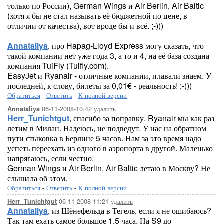
только по России), German Wings и Air Berlin, Air Baltic
(хотя я бы не стал называть её бюджетной по цене, в
отличии от качества), вот вроде бы и всё. ;-)))
Annataliya
, про Hapag-Lloyd Express могу сказать, что
такой компании нет уже года 3, а то и 4, на её база создана
компания TuiFly (Tuifly.com).
EasyJet и Ryanair - отличные компании, плавали знаем. У
последней, к слову, билеты за 0,01€ - реальность! ;-)))
Обратиться
-
Ответить
-
К полной версии
06-11-2008-10:42
удалить
Annataliya
Herr_Tunichtgut
, спасибо за поправку. Ryanair мы как раз
летим в Милан. Надеюсь, не подведут. У нас на обратном
пути стыковка в Берлине 5 часов. Нам за это время надо
успеть переехать из одного в аэропорта в другой. Маленько
напрягаюсь, если честно.
German Wings и Air Berlin, Air Baltic летаю в Москву? Не
слышала об этом.
Обратиться
-
Ответить
-
К полной версии
06-11-2008-11:21
удалить
Herr_Tunichtgut
Annataliya
, из Шёнефельда в Тегель, если я не ошибаюсь?
Так там ехать самое большое 1,5 часа. На S9 до