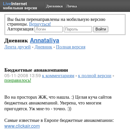
Live
Internet
Дневники
Личка
мобильная версия
Вы были перенаправлены на мобильную версию
страницы.
Вернуться!
Авторизация
Дневник
Annataliya
Лента друзей
-
Дневник
-
Полная версия
Бюджетные авиакомпании
05-11-2008 13:59
к комментариям
-
к полной версии
-
понравилось!
Во на просторах ЖЖ, что нашла. :) Целая куча сайтов
бюджетных авиакомпаний. Уверена, что многим
пригодятся. Уж мне-то - точно. :))
Самые известные в Европе бюджетные авиакомпании:
www.clickair.com