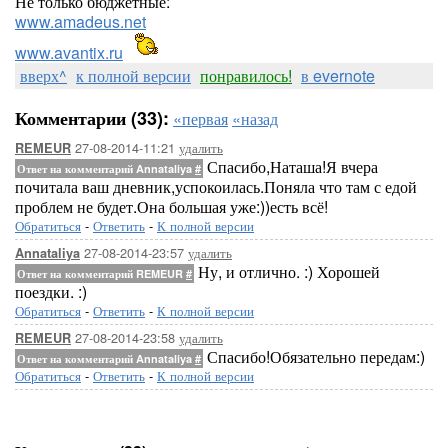
Не только бюджетные:
www.amadeus.net
www.avantix.ru
вверх^
к полной версии
понравилось!
в evernote
Комментарии (33):
«первая
«назад
27-08-2014-11:21
удалить
REMEUR
Спасибо,Наташа!Я вчера
Ответ на комментарий Annataliya
#
почитала ваш дневник,успокоилась.Поняла что там с едой
проблем не будет.Она большая уже:))есть всё!
Обратиться
-
Ответить
-
К полной версии
27-08-2014-23:57
удалить
Annataliya
Ну, и отлично. :) Хорошей
Ответ на комментарий REMEUR
#
поездки. :)
Обратиться
-
Ответить
-
К полной версии
27-08-2014-23:58
удалить
REMEUR
Спасибо!Обязательно передам:)
Ответ на комментарий Annataliya
#
Обратиться
-
Ответить
-
К полной версии