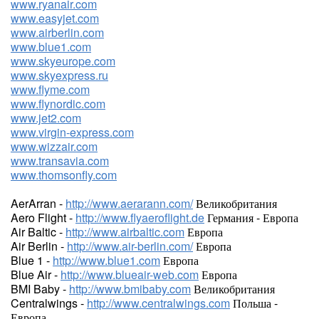
www.ryanair.com
www.easyjet.com
www.airberlin.com
www.blue1.com
www.skyeurope.com
www.skyexpress.ru
www.flyme.com
www.flynordic.com
www.jet2.com
www.virgin-express.com
www.wizzair.com
www.transavia.com
www.thomsonfly.com
AerArran -
http://www.aerarann.com/
Великобритания
Aero Flight -
http://www.flyaeroflight.de
Германия - Европа
Air Baltic -
http://www.airbaltic.com
Европа
Air Berlin -
http://www.air-berlin.com/
Европа
Blue 1 -
http://www.blue1.com
Европа
Blue Air -
http://www.blueair-web.com
Европа
BMI Baby -
http://www.bmibaby.com
Великобритания
Centralwings -
http://www.centralwings.com
Польша -
Европа