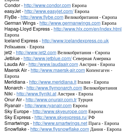
Condor -
http://www.condor.com
Европа
easyJet -
http://www.easyjet.com/
Европа
FlyBe -
http://www.flybe.com
Великобритания - Європа
German Wings -
http://www.germanwings.com
Европа
Hapag-Lloyd Express -
http://www.hlx.com/en/index.html
Европа
Iceland Express -
http://www.icelandexpress.co.uk
Рейкьявик - Европа
jet2 -
http://www.jet2.com
Великобритания - Європа
Jetblue -
http://www.jetblue.com/
Северная Америка
Lauda Air -
http://www.laudaair.com
Австрия - Европа
Maersk Air -
http://www.maersk-air.com
Копенгаген -
Европа
Meridiana -
http://www.meridiana.it
Італия - Европа
Monarch -
http://www.flymonarch.com
Великобритания
Niki -
http://www.flyniki.at
Австрия - Европа
Onur Air -
http://www.onurair.com.tr
Турция
Ryanair -
http://www.ryanair.com
Европа
Sky Europe -
http://www.skyeurope.com
Европа
Sky Express -
http://www.skyexpress.ru/
РФ
Smartwings -
http://www.smartwings.net
Прага - Европа
Snowflake -
http://www.flysnowflake.com
Дания - Европа