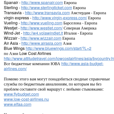
Spanair -
http://www.spanair.com
Европа
Sterling -
http://www.sterlingticket.com
Европа
Transavia -
http://www.transavia.com
Амстердам - Европа
virgin express -
http://www.virgin-express.com/
Европа
Vueling -
http://www.vueling.com
Барселона - Европа
Westjet -
http://www.westjet.com/
Северная Америка
Wind-Jet -
http://w4.volawindjet.it
Италия - Европа
Wizzair -
http://www.wizzair.com
Европа
Air Asia -
http://www.airasia.com
Азия
Blue Wings
http://www.bluewings.com/start/?L=2
по Азии Low Cost Airlines
http://www.attitudetravel.com/lowcostairlines/asia/bycountry.h
Все бюджетные компании ЮВА
http://www.asia-budget-
airlines.com/
Помимо этого вам могут понадобиться сводные справочные
службы по бюджетным авиалиниям, по которым вы без
проблем составите свой маршрут с любыми стыковками:
www.flybudget.com
www.low-cost-airlines.nu
www.elfaa.com