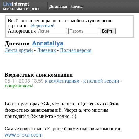
Live
Internet
Дневники
Личка
мобильная версия
Вы были перенаправлены на мобильную версию
страницы.
Вернуться!
Авторизация
Дневник
Annataliya
Лента друзей
-
Дневник
-
Полная версия
Бюджетные авиакомпании
05-11-2008 13:59
к комментариям
-
к полной версии
-
понравилось!
Во на просторах ЖЖ, что нашла. :) Целая куча сайтов
бюджетных авиакомпаний. Уверена, что многим
пригодятся. Уж мне-то - точно. :))
Самые известные в Европе бюджетные авиакомпании:
www.clickair.com