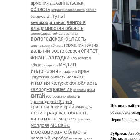
архангельская
армения
область
астраханская область
байкал
в путь!
беларусь
венгрия
великобритания
владимирская область
волгоградская область
вологда
вологодская область
германия
грузия
воронежская область
египет
дальний восток
евреи
жизнь
загадки
ивановская
индия
область
израиль
индонезия
иран
иордания
испания
иркутская область
италия
калужская область
карелия
камбоджа
кижи
карпаты
китай
костромская область
краснодарский край
Правильный от
красноярский край
крым
куба
ленинградская область
обстановка сове
литва
марокко
мальта
Первой правиль
мексика
москва
молдова
московская область
Рубрики:
Автоб
нагорный карабах
Метки:
загадки
нижегородская