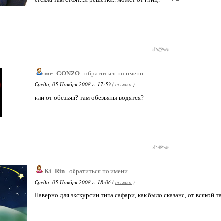
mr_GONZO
обратиться по имени
Среда, 05 Ноября 2008 г. 17:59 (
ссылка
)
или от обезьян? там обезьяны водятся?
Ki_Rin
обратиться по имени
Среда, 05 Ноября 2008 г. 18:06 (
ссылка
)
Наверно для экскурсии типа сафари, как было сказано, от всякой т