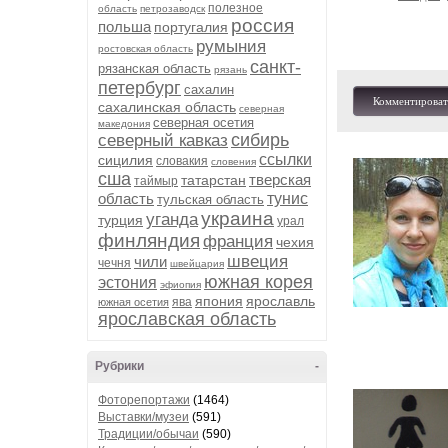
полезное
область
петрозаводск
россия
польша
португалия
румыния
ростовская область
санкт-
рязанская область
рязань
петербург
сахалин
Комментироват
сахалинская область
северная
северная осетия
македония
сибирь
северный кавказ
ссылки
сицилия
словакия
словения
сша
тверская
татарстан
таймыр
область
тунис
тульская область
украина
уганда
турция
урал
финляндия
франция
чехия
швеция
чили
чечня
швейцария
южная корея
эстония
эфиопия
япония
ярославль
ява
южная осетия
ярославская область
Рубрики
-
Фоторепортажи
(1464)
Выставки/музеи
(591)
Традиции/обычаи
(590)