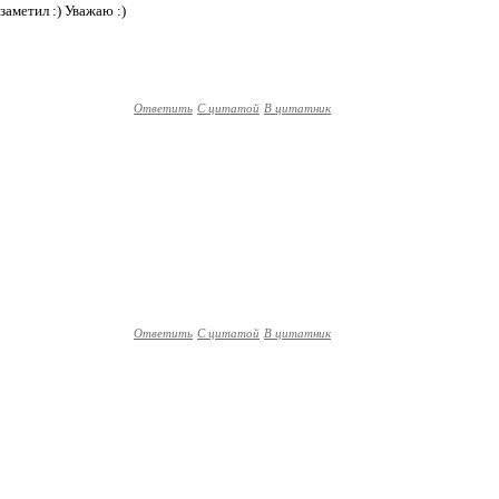
заметил :) Уважаю :)
Ответить
С цитатой
В цитатник
Ответить
С цитатой
В цитатник