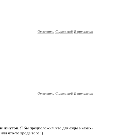
Ответить
С цитатой
В цитатник
Ответить
С цитатой
В цитатник
не изнутри. Я бы предположил, что для езды в каких-
или что-то вроде того :)