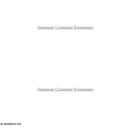
Ответить
С цитатой
В цитатник
Ответить
С цитатой
В цитатник
ам живности.