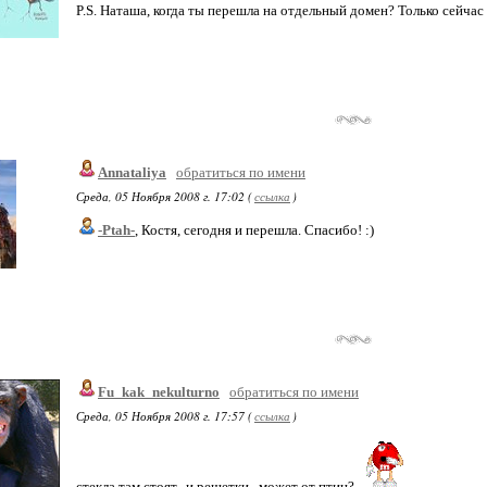
P.S. Наташа, когда ты перешла на отдельный домен? Только сейчас 
Annataliya
обратиться по имени
Среда, 05 Ноября 2008 г. 17:02 (
ссылка
)
-Ptah-
, Костя, сегодня и перешла. Спасибо! :)
Fu_kak_nekulturno
обратиться по имени
Среда, 05 Ноября 2008 г. 17:57 (
ссылка
)
стекла там стоят...и решетки.. может от птиц?