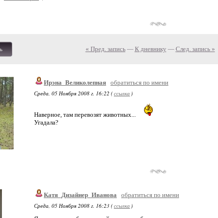
« Пред. запись
—
К дневнику
—
След. запись »
ь
Ирэна_Великолепная
обратиться по имени
Среда, 05 Ноября 2008 г. 16:22 (
ссылка
)
Наверное, там перевозят животных...
Угадала?
Катя_Дизайнер_Иванова
обратиться по имени
Среда, 05 Ноября 2008 г. 16:23 (
ссылка
)