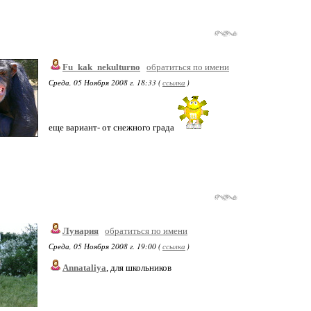
Fu_kak_nekulturno
обратиться по имени
Среда, 05 Ноября 2008 г. 18:33 (
ссылка
)
еще вариант- от снежного града
Лунария
обратиться по имени
Среда, 05 Ноября 2008 г. 19:00 (
ссылка
)
Annataliya
, для школьников