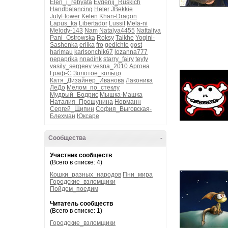
Elen_i_rebyata
Evgenij_Ruskich
Handbalancing
Heler
JBekkie
JulyFlower
Kelen
Khan-Dragon
Lapus_ka
Libertador
Lussit
Mela-ni
Melody-143
Nam
Natalya4455
Nattaliya
Pani_Ostrowska
Roksy
Taikhe
Yogini-
Sashenka
erlika
fro
gedichte
gost
harimau
karlsonchik67
lozanna777
nepaprika
nnadink
starry_fairy
teyty
vasily_sergeev
vesna_2010
Аргона
Граф-С
Золотое_кольцо
Катя_Дизайнер_Иванова
Лаконика
ЛеДо
Мелом_по_стеклу
Мудрый_Бодрис
Мышка-Машка
Наталия_Прошунина
Норманн
Сергей_Щипин
София_Выговская-
Блехман
Юксаре
Сообщества
-
Участник сообществ
(Всего в списке: 4)
Кошки_разных_народов
Пни_мира
Городские_взломщики
Пойдем_поедим
Читатель сообществ
(Всего в списке: 1)
Городские_взломщики