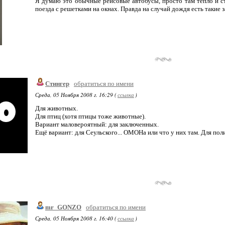
Я думаю это обычные рейсовые автобусы, просто там тепло и с
поезда с решетками на окнах. Правда на случай дождя есть такие 
Стингер
обратиться по имени
Среда, 05 Ноября 2008 г. 16:29 (
ссылка
)
Для животных.
Для птиц (хотя птицы тоже животные).
Вариант маловероятный: для заключенных.
Ещё вариант: для Сеульского... ОМОНа или что у них там. Для пол
mr_GONZO
обратиться по имени
Среда, 05 Ноября 2008 г. 16:40 (
ссылка
)