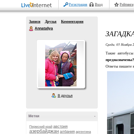
Регистрация
Вход
Рейтинги
Записи
Друзья
Комментарии
Annataliya
ЗАГАДК
Среда, 05 Ноября 2
Такие автобусы
предназначены
Ответы пишите в 
В друзья
Метки
-
австрия
Пермский край
азербайджан
албания
аргентина