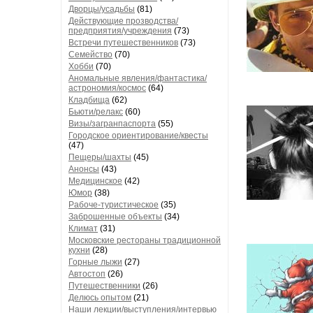
Дворцы/усадьбы
(81)
Действующие прозводства/
предприятия/учреждения
(73)
Встречи путешественников
(73)
Семейство
(70)
Хобби
(70)
Аномальные явления/фантастика/
астрономия/космос
(64)
Кладбища
(62)
Бьюти/релакс
(60)
Визы/загранпаспорта
(55)
Городское ориентирование/квесты
(47)
Пещеры/шахты
(45)
Анонсы
(43)
Медицинское
(42)
Юмор
(38)
Рабоче-туристическое
(35)
Заброшенные объекты
(34)
Климат
(31)
Московские рестораны традиционной
кухни
(28)
Горные лыжи
(27)
Автостоп
(26)
Путешественники
(26)
Делюсь опытом
(21)
Наши лекции/выступления/интервью