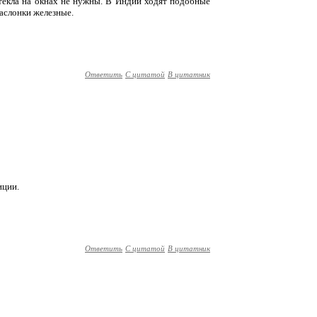
текла на окнах не нужны. В Индии ходят подобные
заслонки железные.
Ответить
С цитатой
В цитатник
иции.
Ответить
С цитатой
В цитатник