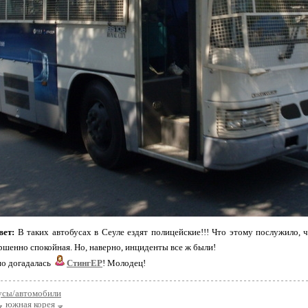
вет:
В таких автобусах в Сеуле ездят полицейские!!! Что этому послужило, 
ршенно спокойная. Но, наверно, инциденты все ж были!
но догадалась
СтингЕР
! Молодец!
усы/автомобили
южная корея