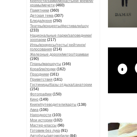
Крепости/замки/монастыри/ кремли/
храмы/мечети
(460)
Памятники
(360)
Детская тема
(307)
Блюда/кухня
(250)
Театры/концерты/фестивали/шоу
(233)
Национальные парки/заповедники/
зоопарки
(217)
Игры/конкурсы/тесты/ рейтинги/
голосования
(214)
Железные дороги/метро/трамваи
(190)
Планы/маршруты
(166)
Корабли/лодки
(162)
Праздники
(161)
Приветствия
(161)
Гостиницы/базы отдыха/санатории
(154)
Фотографии
(150)
Кино
(149)
Книги/путеводители/карты
(138)
Авиа
(106)
Народности
(103)
Мои истории
(102)
Мастер-классы
(96)
Готовим без лука
(91)
Автобусы/автомобили
(84)