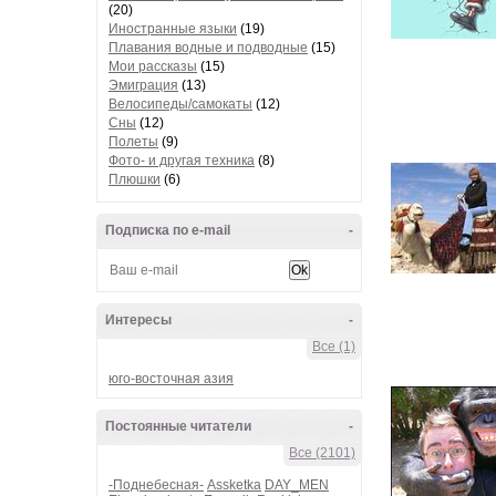
(20)
Иностранные языки
(19)
Плавания водные и подводные
(15)
Мои рассказы
(15)
Эмиграция
(13)
Велосипеды/самокаты
(12)
Сны
(12)
Полеты
(9)
Фото- и другая техника
(8)
Плюшки
(6)
Подписка по e-mail
-
Интересы
-
Все (1)
юго-восточная азия
Постоянные читатели
-
Все (2101)
-Поднебесная-
Assketka
DAY_MEN