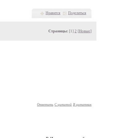
Нравится
Поделиться
Страницы:
[1]
2
[
Новые
]
Ответить
С цитатой
В цитатник