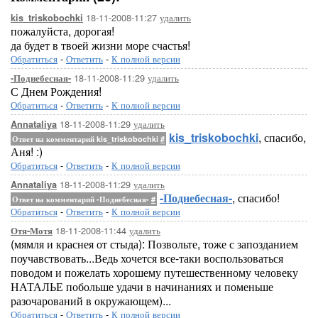
18-11-2008-11:27
удалить
kis_triskobochki
пожалуйста, дорогая!
да будет в твоей жизни море счастья!
Обратиться
-
Ответить
-
К полной версии
18-11-2008-11:29
удалить
-Поднебесная-
С Днем Рождения!
Обратиться
-
Ответить
-
К полной версии
18-11-2008-11:29
удалить
Annataliya
kis_triskobochki
, спасибо,
Ответ на комментарий kis_triskobochki
#
Аня! :)
Обратиться
-
Ответить
-
К полной версии
18-11-2008-11:29
удалить
Annataliya
-Поднебесная-
, спасибо!
Ответ на комментарий -Поднебесная-
#
Обратиться
-
Ответить
-
К полной версии
18-11-2008-11:44
удалить
Отя-Мотя
(мямля и краснея от стыда): Позвольте, тоже с запозданием
поучавствовать...Ведь хочется все-таки воспользоваться
поводом и пожелать хорошему путешественному человеку
НАТАЛЬЕ побольше удачи в начинаниях и поменьше
разочарований в окружающем)...
Обратиться
-
Ответить
-
К полной версии