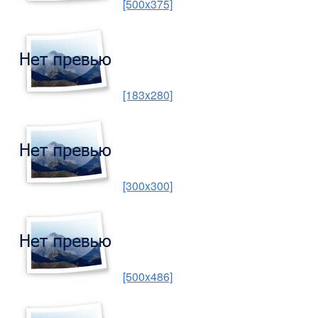
[500x375]
[183x280]
[300x300]
[500x486]