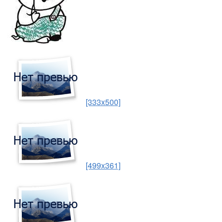
[333x500]
[499x361]