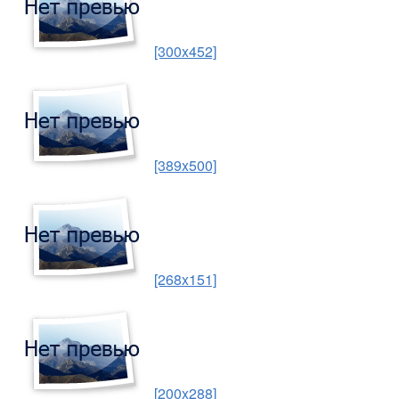
[300x452]
[389x500]
[268x151]
[200x288]