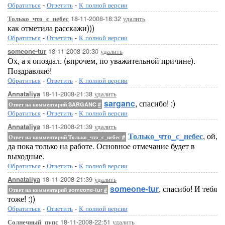
Обратиться
-
Ответить
-
К полной версии
18-11-2008-18:32
удалить
Только_что_с_небес
как отметила расскажи)))
Обратиться
-
Ответить
-
К полной версии
18-11-2008-20:30
удалить
someone-tur
Ох, а я опоздал. (впрочем, по уважительной причине).
Поздравляю!
Обратиться
-
Ответить
-
К полной версии
18-11-2008-21:38
удалить
Annataliya
sarganc
, спасибо! :)
Ответ на комментарий SARGANC
#
Обратиться
-
Ответить
-
К полной версии
18-11-2008-21:39
удалить
Annataliya
Только_что_с_небес
, ой,
Ответ на комментарий Только_что_с_небес
#
да пока только на работе. Основное отмечание будет в
выходные.
Обратиться
-
Ответить
-
К полной версии
18-11-2008-21:39
удалить
Annataliya
someone-tur
, спасибо! И тебя
Ответ на комментарий someone-tur
#
тоже! :))
Обратиться
-
Ответить
-
К полной версии
18-11-2008-22:51
удалить
Солнечный_пупс