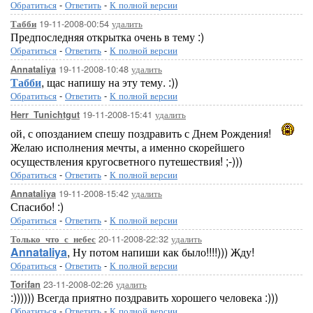
Обратиться
-
Ответить
-
К полной версии
19-11-2008-00:54
удалить
Табби
Предпоследняя открытка очень в тему :)
Обратиться
-
Ответить
-
К полной версии
19-11-2008-10:48
удалить
Annataliya
Табби
, щас напишу на эту тему. :))
Обратиться
-
Ответить
-
К полной версии
19-11-2008-15:41
удалить
Herr_Tunichtgut
ой, с опозданием спешу поздравить с Днем Рождения!
Желаю исполнения мечты, а именно скорейшего
осуществления кругосветного путешествия! ;-)))
Обратиться
-
Ответить
-
К полной версии
19-11-2008-15:42
удалить
Annataliya
Спасибо! :)
Обратиться
-
Ответить
-
К полной версии
20-11-2008-22:32
удалить
Только_что_с_небес
Annataliya
, Ну потом напиши как было!!!!))) Жду!
Обратиться
-
Ответить
-
К полной версии
23-11-2008-02:26
удалить
Torifan
:)))))) Всегда приятно поздравить хорошего человека :)))
Обратиться
-
Ответить
-
К полной версии