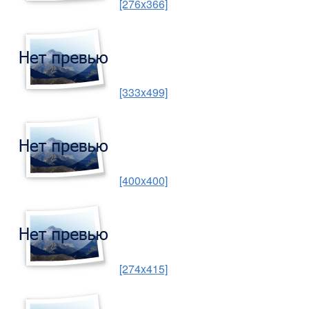
[276x366]
[333x499]
[400x400]
[274x415]