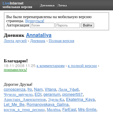
Live
Internet
Дневники
Личка
мобильная версия
Вы были перенаправлены на мобильную версию
страницы.
Вернуться!
Авторизация
Дневник
Annataliya
Лента друзей
-
Дневник
-
Полная версия
Благодарю!
18-11-2008 11:25
к комментариям
-
к полной версии
-
понравилось!
Дорогие Друзья!
conoscenza
,
fro
,
Nam
,
Vitana
,
Лиля_Уфа6
,
Чучело_мяучело
,
EDI
,
geranium
,
pioneer557
,
Аристарх_Аменхотепов
,
Эдель-Ка
,
Ekaterina_Kaya
,
Let_Me_Be
,
Romanovskaya_Galina
,
восток_в_тени_ресниц
,
Милёна
,
FarEast
,
Mrs-Smile
,