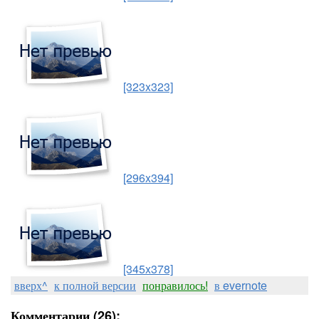
[323x323]
[296x394]
[345x378]
вверх^
к полной версии
понравилось!
в evernote
Комментарии (26):