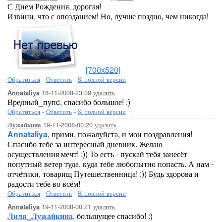
С Днем Рождения, дорогая!
Извини, что с опозданием! Но, лучше поздно, чем никогда!
[700x520]
Обратиться
-
Ответить
-
К полной версии
18-11-2008-23:09
удалить
Annataliya
Вредный_пупc, спасибо большое! :)
Обратиться
-
Ответить
-
К полной версии
19-11-2008-00:20
удалить
Лужайкина
Annataliya
, прими, пожалуйста, и мои поздравления!
Спасибо тебе за интересный дневник. Желаю
осуществления мечт! :)) То есть - пускай тебя занесёт
попутный ветер туда, куда тебе любопытно попасть. А нам -
отчётики, товарищ Путешественница! :)) Будь здорова и
радости тебе во всём!
Обратиться
-
Ответить
-
К полной версии
19-11-2008-00:21
удалить
Annataliya
Лиля_Лужайкина
, большущее спасибо! :)