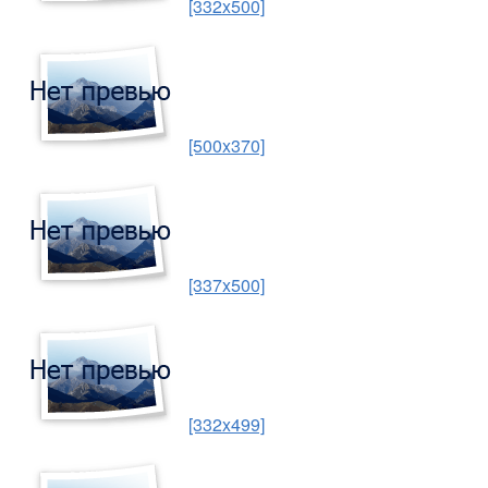
[332x500]
[500x370]
[337x500]
[332x499]