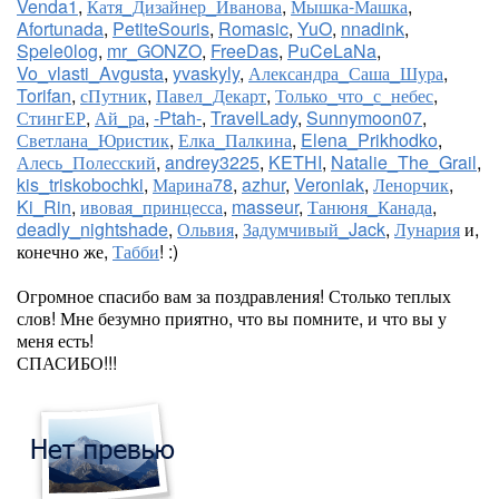
Venda1
,
Катя_Дизайнер_Иванова
,
Мышка-Машка
,
Afortunada
,
PetiteSouris
,
Romasic
,
YuO
,
nnadink
,
Spele0log
,
mr_GONZO
,
FreeDas
,
PuCeLaNa
,
Vo_vlasti_Avgusta
,
yvaskyly
,
Александра_Саша_Шура
,
Torifan
,
сПутник
,
Павел_Декарт
,
Только_что_с_небес
,
СтингЕР
,
Ай_ра
,
-Ptah-
,
TravelLady
,
Sunnymoon07
,
Светлана_Юристик
,
Елка_Палкина
,
Elena_Prikhodko
,
Алесь_Полесский
,
andrey3225
,
KETHI
,
Natalie_The_Grail
,
kis_triskobochki
,
Марина78
,
azhur
,
Veroniak
,
Ленорчик
,
Ki_Rin
,
ивовая_принцесса
,
masseur
,
Танюня_Канада
,
deadly_nightshade
,
Ольвия
,
Задумчивый_Jack
,
Лунария
и,
конечно же,
Табби
! :)
Огромное спасибо вам за поздравления! Столько теплых
слов! Мне безумно приятно, что вы помните, и что вы у
меня есть!
СПАСИБО!!!