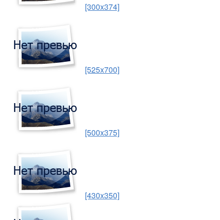
[300x374]
[525x700]
[500x375]
[430x350]