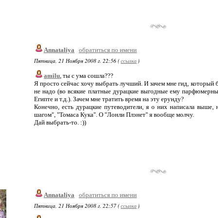
Annataliya
обратиться по имени
Пятница, 21 Ноября 2008 г. 22:56 (
ссылка
)
amilu
, ты с ума сошла???
Я просто сейчас хочу выбрать лучший. И зачем мне гид, который бу
не надо (во всякие платные дурацкие выгодные ему парфюмерные
Египте и т.д.). Зачем мне тратить время на эту ерунду?
Конечно, есть дурацкие путеводители, я о них написала выше, 
шагом", "Томаса Кука". О "Лонли Плэнет" я вообще молчу.
Дай выбрать-то. :))
Annataliya
обратиться по имени
Пятница, 21 Ноября 2008 г. 22:57 (
ссылка
)