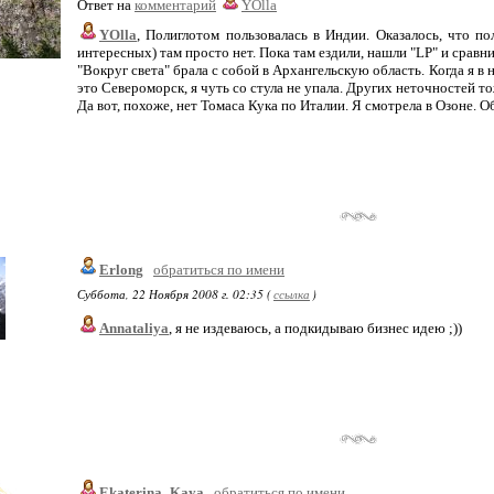
Ответ на
комментарий
YOlla
YOlla
, Полиглотом пользовалась в Индии. Оказалось, что п
интересных) там просто нет. Пока там ездили, нашли "LP" и сравн
"Вокруг света" брала с собой в Архангельскую область. Когда я в
это Североморск, я чуть со стула не упала. Других неточностей т
Да вот, похоже, нет Томаса Кука по Италии. Я смотрела в Озоне. О
Erlong
обратиться по имени
Суббота, 22 Ноября 2008 г. 02:35 (
ссылка
)
Annataliya
, я не издеваюсь, а подкидываю бизнес идею ;))
Ekaterina_Kaya
обратиться по имени