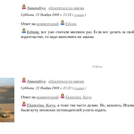
Annataliya
обратиться по имени
Суббота, 22 Ноября 2008 г. 13:22 (
ссылка
)
Ответ на
комментарий
Erlong
Erlong
, все уже считали миллион раз. Если все делать за сво
издательство, то надо выполнять их заказы.
Annataliya
обратиться по имени
Суббота, 22 Ноября 2008 г. 13:23 (
ссылка
)
Ответ на
комментарий
Ekaterina_Kaya
Ekaterina_Kaya
, я тоже так часто делаю. Но, казалось, Итал
были кучу неплохих путеводителей успеть издать.