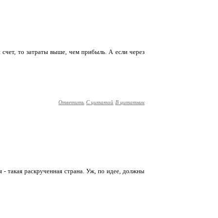
й счет, то затраты выше, чем прибыль. А если через
Ответить
С цитатой
В цитатник
ия - такая раскрученная страна. Уж, по идее, должны