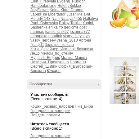
Elen_i_rebyata
Evgenij_Ruskich
Handbalancing
Heler
JBekkie
JulyFlower
Kelen
Khan-Dragon
Lapus_ka
Libertador
Lussit
Mela-ni
Melody-143
Nam
Natalya4455
Nattaliya
Pani_Ostrowska
Roksy
Taikhe
Yogini-
Sashenka
erlika
fro
gedichte
gost
harimau
karlsonchik67
lozanna777
nepaprika
nnadink
starry_fairy
teyty
vasily_sergeev
vesna_2010
Аргона
Граф-С
Золотое_кольцо
Катя_Дизайнер_Иванова
Лаконика
ЛеДо
Мелом_по_стеклу
Мудрый_Бодрис
Мышка-Машка
Наталия_Прошунина
Норманн
Сергей_Щипин
София_Выговская-
Блехман
Юксаре
Сообщества
-
Участник сообществ
(Всего в списке: 4)
Кошки_разных_народов
Пни_мира
Городские_взломщики
Пойдем_поедим
Читатель сообществ
(Всего в списке: 1)
Городские_взломщики