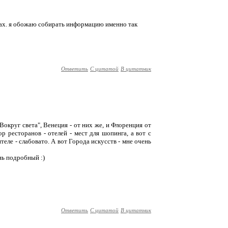
мах. я обожаю собирать информацию именно так
Ответить
С цитатой
В цитатник
Вокруг света", Венеция - от них же, и Флоренция от
р ресторанов - отелей - мест для шопинга, а вот с
ле - слабовато. А вот Города искусств - мне очень
нь подробный :)
Ответить
С цитатой
В цитатник