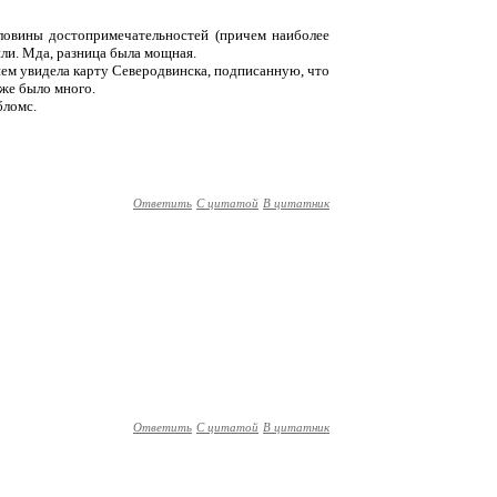
оловины достопримечательностей (причем наиболее
или. Мда, разница была мощная.
 нем увидела карту Северодвинска, подписанную, что
оже было много.
бломс.
Ответить
С цитатой
В цитатник
Ответить
С цитатой
В цитатник