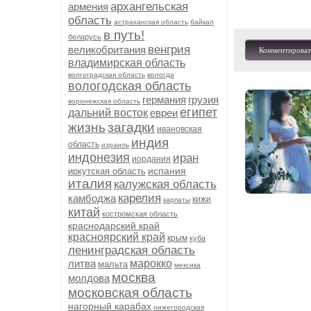
архангельская
армения
область
астраханская область
байкал
в путь!
беларусь
венгрия
великобритания
Комментироват
владимирская область
волгоградская область
вологда
вологодская область
германия
грузия
воронежская область
египет
дальний восток
евреи
жизнь
загадки
ивановская
индия
область
израиль
индонезия
иран
иордания
испания
иркутская область
италия
калужская область
карелия
камбоджа
кижи
карпаты
китай
костромская область
краснодарский край
красноярский край
крым
куба
ленинградская область
литва
марокко
мальта
мексика
москва
молдова
московская область
нагорный карабах
нижегородская