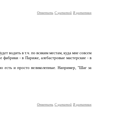
Ответить
С цитатой
В цитатник
дет водить в т.ч. по всяким местам, куда мне совсем
 фабрики - в Париже, алебастровые мастерские - в
но есть и просто великолепные. Например, "Шаг за
Ответить
С цитатой
В цитатник