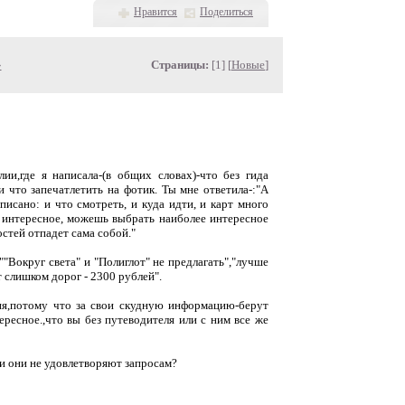
Нравится
Поделиться
»
Страницы:
[1] [
Новые
]
ии,где я написала-(в общих словах)-что без гида
 что запечатлетить на фотик. Ты мне ответила-:"А
исано: и что смотреть, и куда идти, и карт много
ое интересное, можешь выбрать наиболее интересное
стей отпадет сама собой."
"Вокруг света" и "Полиглот" не предлагать","лучше
 слишком дорог - 2300 рублей".
ия,потому что за свои скудную информацию-берут
ересное.,что вы без путеводителя или с ним все же
сли они не удовлетворяют запросам?