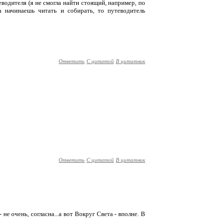
теводителя (я не смогла найти стоящий, например, по
 начинаешь читать и собирать, то путеводитель
Ответить
С цитатой
В цитатник
Ответить
С цитатой
В цитатник
не очень, согласна...а вот Вокруг Света - вполне. В