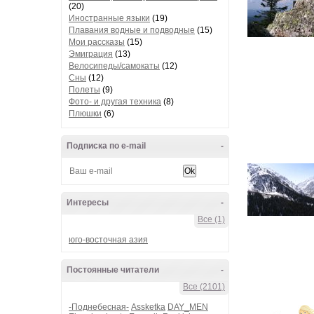
(20)
Иностранные языки
(19)
Плавания водные и подводные
(15)
Мои рассказы
(15)
Эмиграция
(13)
Велосипеды/самокаты
(12)
Сны
(12)
Полеты
(9)
Фото- и другая техника
(8)
Плюшки
(6)
Подписка по e-mail
-
Интересы
-
Все (1)
юго-восточная азия
Постоянные читатели
-
Все (2101)
-Поднебесная-
Assketka
DAY_MEN