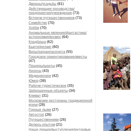
Дворцы/усадьбы
(81)
Действующие прозводства/
предприятия/учреждения
(73)
Встречи путешественников
(73)
Семейство
(70)
Хобби
(70)
Аномальные явления/фантастика/
астрономия/космос
(64)
Кладбища
(62)
Бьюти/релакс
(60)
Визы/загранпаспорта
(55)
Городское ориентирование/квесты
(47)
Пещеры/шахты
(45)
Анонсы
(43)
Медицинское
(42)
Юмор
(38)
Рабоче-туристическое
(35)
Заброшенные объекты
(34)
Климат
(31)
Московские рестораны традиционной
кухни
(28)
Горные лыжи
(27)
Автостоп
(26)
Путешественники
(26)
Делюсь опытом
(21)
Наши лекции/выступления/интервью