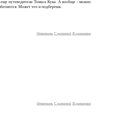
ь еще путеводители Томаса Кука. А вообще - можно
разбегаются. Может что и подберешь.
Ответить
С цитатой
В цитатник
Ответить
С цитатой
В цитатник