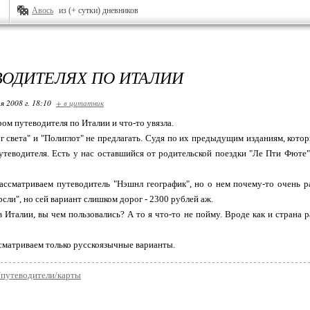
Авось
из (+ сутки) дневников
ВОДИТЕЛЯХ ПО ИТАЛИИ
я 2008 г. 18:10
+ в цитатник
ром путеводителя по Италии и что-то увязла.
 света" и "Полиглот" не предлагать. Судя по их предыдущим изданиям, кото
утеводителя. Есть у нас оставшийся от родительской поездки "Ле Пти Фюте"
ассматриваем путеводитель "Нэшнл географик", но о нем почему-то очень 
сли", но сей вариант слишком дорог - 2300 рублей аж.
в Италии, вы чем пользовались? А то я что-то не пойму. Вроде как и страна
ссматриваем только русскоязычные варианты.
/путеводители/карты