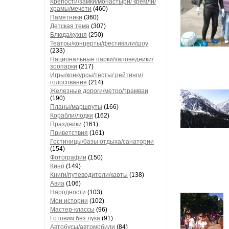
Крепости/замки/монастыри/ кремли/
храмы/мечети
(460)
Памятники
(360)
Детская тема
(307)
Блюда/кухня
(250)
Театры/концерты/фестивали/шоу
(233)
Национальные парки/заповедники/
зоопарки
(217)
Игры/конкурсы/тесты/ рейтинги/
голосования
(214)
Железные дороги/метро/трамваи
(190)
Планы/маршруты
(166)
Корабли/лодки
(162)
Праздники
(161)
Приветствия
(161)
Гостиницы/базы отдыха/санатории
(154)
Фотографии
(150)
Кино
(149)
Книги/путеводители/карты
(138)
Авиа
(106)
Народности
(103)
Мои истории
(102)
Мастер-классы
(96)
Готовим без лука
(91)
Автобусы/автомобили
(84)