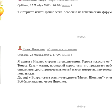
Суббота, 22 Ноября 2008 г. 10:28 (
ссылка
)
в интернете искать лучше всего. особенно на тематических фору
Елка_Палкина
обратиться по имени
Суббота, 22 Ноября 2008 г. 11:29 (
ссылка
)
Я ездила в Италию с тремя путеводителями: Города искусств от "
Томаса Кука - кстати, последний хорош тем, что предлагает набо
описаниями достопримечаетльностей в этом конкретном путеводите
понравился.
Да, ещё у Вокруг света есть путеводитель"Милан. Шоппинг" - оче
Всё было заказано через Интернет.