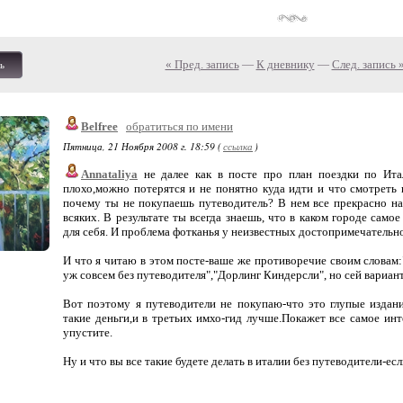
« Пред. запись
—
К дневнику
—
След. запись 
ь
Belfree
обратиться по имени
Пятница, 21 Ноября 2008 г. 18:59 (
ссылка
)
Annataliya
не далее как в посте про план поездки по Итал
плохо,можно потерятся и не понятно куда идти и что смотреть и
почему ты не покупаешь путеводитель? В нем все прекрасно нап
всяких. В результате ты всегда знаешь, что в каком городе сам
для себя. И проблема фотканья у неизвестных достопримечательно
И что я читаю в этом посте-ваше же противоречие своим словам:"
уж совсем без путеводителя","Дорлинг Киндерсли", но сей вариант
Вот поэтому я путеводители не покупаю-что это глупые издан
такие деньги,и в третьих имхо-гид лучше.Покажет все самое инт
упустите.
Ну и что вы все такие будете делать в италии без путеводители-е