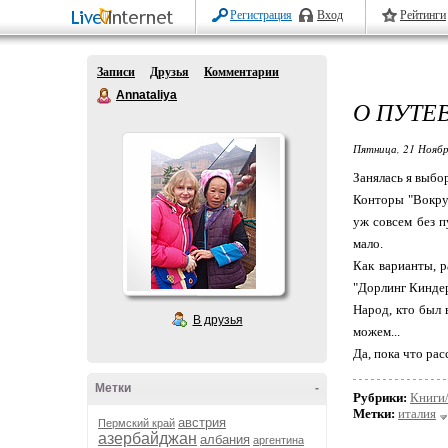
Регистрация
Вход
Рейтинги
Записи
Друзья
Комментарии
Annataliya
О ПУТЕ
Пятница, 21 Ноябр
Занялась я выбо
Конторы "Вокруг
уж совсем без п
мало.
Как варианты, р
"Дорлинг Киндер
Народ, кто был 
В друзья
можем...
Да, пока что ра
Метки
-
Рубрики:
Книги
Метки:
италия
австрия
Пермский край
азербайджан
албания
аргентина