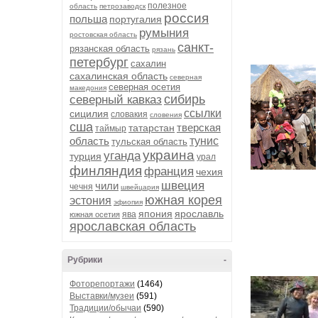
полезное
область
петрозаводск
россия
польша
португалия
румыния
ростовская область
санкт-
рязанская область
рязань
петербург
сахалин
сахалинская область
северная
северная осетия
македония
сибирь
северный кавказ
ссылки
сицилия
словакия
словения
сша
тверская
татарстан
таймыр
область
тунис
тульская область
украина
уганда
турция
урал
финляндия
франция
чехия
швеция
чили
чечня
швейцария
южная корея
эстония
эфиопия
япония
ярославль
ява
южная осетия
ярославская область
Рубрики
-
Фоторепортажи
(1464)
Выставки/музеи
(591)
Традиции/обычаи
(590)