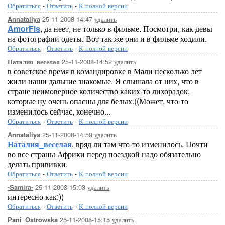
Обратиться
-
Ответить
-
К полной версии
25-11-2008-14:47
удалить
Annataliya
AmorFis
, да неет, не только в фильме. Посмотри, как девы
на фотографии одеты. Вот так же они и в фильме ходили.
Обратиться
-
Ответить
-
К полной версии
25-11-2008-14:52
удалить
Наталия_веселая
в советское время в командировке в Мали несколько лет
жили наши дальние знакомые. Я слышала от них, что в
стране неимоверное количество каких-то лихорадок,
которые ну очень опасны для белых.((Может, что-то
изменилось сейчас, конечно...
Обратиться
-
Ответить
-
К полной версии
25-11-2008-14:59
удалить
Annataliya
Наталия_веселая
, вряд ли там что-то изменилось. Почти
во все страны Африки перед поездкой надо обязательно
делать прививки.
Обратиться
-
Ответить
-
К полной версии
25-11-2008-15:03
удалить
-Samira-
интересно как:))
Обратиться
-
Ответить
-
К полной версии
25-11-2008-15:15
удалить
Pani_Ostrowska