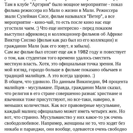
Там в клубе "Артэрия" было мощное мероприятие - показ
фильма режиссера из Мали о жизни в Мали. Режиссера
звали Сулейман Сисе, фильм назывался "Ветер", а все
мероприятие - кино-чай, то есть после кино нас еще
угостили чаем. :) Что еще интересно - перед показом
выступил африковед и коллекционер фильмов об Африке
Виктор Сисоко (фильм как раз был из его коллекции) и
гражданин Мали (как его зовут, я забыла).
Сам же фильм был отснят еще аж в 1982 году и повествует
о том, как студентам того времени удалось сместить
местную власть. Хотя, это официальная точка зрения. На
мой взгляд, гораздо больше в фильме показано обычаев и
традиций малийцев. А это всегда здорово. :)
В общем, что удивило. По данным Википедии, 94 процента
малийцев - мусульмане. Правда, гражданин Мали сказал,
что религия в его стране совершенно разная: христиане и
язычники тоже присутствуют, но все-таки, наверно, в
меньших количествах. Как все правоверные мусульмане,
каждый малиец официально может иметь четырех жен. Но
вот, что странно. Мусульманство у них какое-то уж очень
свободолюбивое. Например, женщины не то, что ходят без
никаба и паранджи, они вообще, одеваются очень свободно