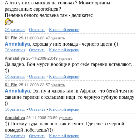
А что у них в мисках на головах? Может органы
разделанных европейцев?
Печёнка белого человека там - деликатес
Обратиться
-
Ответить
-
К полной версии
25-11-2008-23:47
удалить
Ki_Rin
Annataliya
, хороша у них помада - черного цвета )))
Обратиться
-
Ответить
-
К полной версии
25-11-2008-23:49
удалить
Annataliya
Да ладно. Вон мурси вообще в рот себе тарелки вставляют.
:))
Обратиться
-
Ответить
-
К полной версии
25-11-2008-23:57
удалить
Ki_Rin
Annataliya
, Эх, ну и жизнь там, в Африке - то бегай там по
саванне тарелки с кольцами ищи, то черную губную помаду
))
Обратиться
-
Ответить
-
К полной версии
25-11-2008-23:59
удалить
Annataliya
:)) Потому туда, наверно, так и тянет. Где еще за черной
помадой побегаешь?))
Обратиться
-
Ответить
-
К полной версии