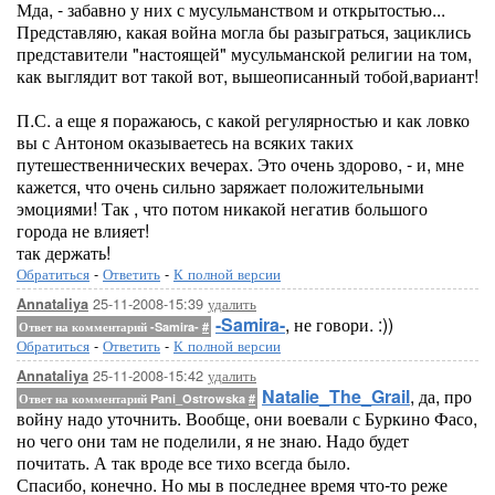
Мда, - забавно у них с мусульманством и открытостью...
Представляю, какая война могла бы разыграться, зациклись
представители "настоящей" мусульманской религии на том,
как выглядит вот такой вот, вышеописанный тобой,вариант!
П.С. а еще я поражаюсь, с какой регулярностью и как ловко
вы с Антоном оказываетесь на всяких таких
путешественнических вечерах. Это очень здорово, - и, мне
кажется, что очень сильно заряжает положительными
эмоциями! Так , что потом никакой негатив большого
города не влияет!
так держать!
Обратиться
-
Ответить
-
К полной версии
25-11-2008-15:39
удалить
Annataliya
-Samira-
, не говори. :))
Ответ на комментарий -Samira-
#
Обратиться
-
Ответить
-
К полной версии
25-11-2008-15:42
удалить
Annataliya
Natalie_The_Grail
, да, про
Ответ на комментарий Pani_Ostrowska
#
войну надо уточнить. Вообще, они воевали с Буркино Фасо,
но чего они там не поделили, я не знаю. Надо будет
почитать. А так вроде все тихо всегда было.
Спасибо, конечно. Но мы в последнее время что-то реже