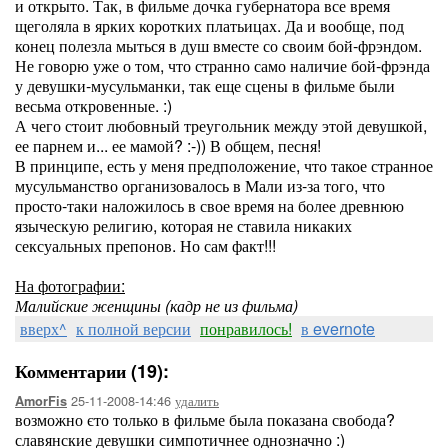
и открыто. Так, в фильме дочка губернатора все время
щеголяла в ярких коротких платьицах. Да и вообще, под
конец полезла мыться в душ вместе со своим бой-фрэндом.
Не говорю уже о том, что странно само наличие бой-фрэнда
у девушки-мусульманки, так еще сцены в фильме были
весьма откровенные. :)
А чего стоит любовный треугольник между этой девушкой,
ее парнем и... ее мамой? :-)) В общем, песня!
В принципе, есть у меня предположение, что такое странное
мусульманство организовалось в Мали из-за того, что
просто-таки наложилось в свое время на более древнюю
языческую религию, которая не ставила никаких
сексуальных препонов. Но сам факт!!!
На фотографии:
Малийские женщины (кадр не из фильма)
вверх^
к полной версии
понравилось!
в evernote
Комментарии (19):
25-11-2008-14:46
удалить
AmorFis
возможно єто только в фильме была показана свобода?
славянские девушки симпотичнее однозначно :)