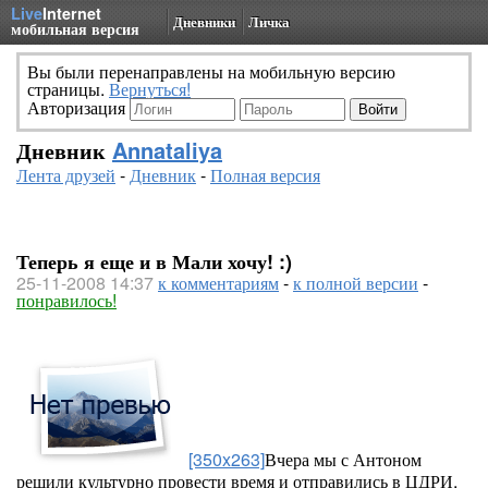
Live
Internet
Дневники
Личка
мобильная версия
Вы были перенаправлены на мобильную версию
страницы.
Вернуться!
Авторизация
Дневник
Annataliya
Лента друзей
-
Дневник
-
Полная версия
Теперь я еще и в Мали хочу! :)
25-11-2008 14:37
к комментариям
-
к полной версии
-
понравилось!
[350x263]
Вчера мы с Антоном
решили культурно провести время и отправились в ЦДРИ.