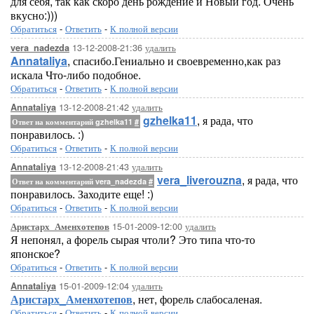
для себя, так как скоро день рождение и Новый год. Очень
вкусно:)))
Обратиться
-
Ответить
-
К полной версии
13-12-2008-21:36
удалить
vera_nadezda
Annataliya
, спасибо.Гениально и своевременно,как раз
искала Что-либо подобное.
Обратиться
-
Ответить
-
К полной версии
13-12-2008-21:42
удалить
Annataliya
gzhelka11
, я рада, что
Ответ на комментарий gzhelka11
#
понравилось. :)
Обратиться
-
Ответить
-
К полной версии
13-12-2008-21:43
удалить
Annataliya
vera_liverouzna
, я рада, что
Ответ на комментарий vera_nadezda
#
понравилось. Заходите еще! :)
Обратиться
-
Ответить
-
К полной версии
15-01-2009-12:00
удалить
Аристарх_Аменхотепов
Я непонял, а форель сырая чтоли? Это типа что-то
японское?
Обратиться
-
Ответить
-
К полной версии
15-01-2009-12:04
удалить
Annataliya
Аристарх_Аменхотепов
, нет, форель слабосаленая.
Обратиться
-
Ответить
-
К полной версии