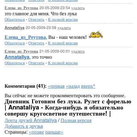
20-05-2009-23:54
удалить
Елена_из_Реутова
это главное для меня. Что без лука
Обратиться
-
Ответить
-
К полной версии
20-05-2009-23:58
удалить
Annataliya
Елена_из_Реутова
, Вы - наш человек!
Обратиться
-
Ответить
-
К полной версии
21-05-2009-00:01
удалить
Елена_из_Реутова
Annataliya
, это точно
Обратиться
-
Ответить
-
К полной версии
Комментарии (41):
«первая
«назад
вверх^
Вы сейчас не можете прокомментировать это сообщение.
Дневник Готовим без лука. Рулет с форелью
| Annataliya - Когда-нибудь я обязательно
совершу кругосветное путешествие! |
Лента друзей Annataliya
/
Полная версия
Добавить в друзья
Страницы:
«позже
раньше»