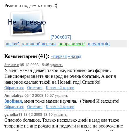
Режем и подаем к столу. :)
[700x607]
вверх^
к полной версии
понравилось!
в evernote
Комментарии (41):
«первая
«назад
05-12-2008-15:45
удалить
Знойная
У меня маман делает такой же, но только без форели.
Пенсионеры знаете ли народ не очень богатый. А вот я
наверное сделаю такой на Новый год! Спасибо!
Обратиться
-
Ответить
-
К полной версии
05-12-2008-15:57
удалить
Annataliya
Знойная
, меня тоже мамон научила. :) Удачи! И заходите!
Обратиться
-
Ответить
-
К полной версии
13-12-2008-13:10
удалить
gzhelka11
Спасибо большое. Только несколько дней назад ела такое
творение на дне рождении подруги и взяла на вооружение