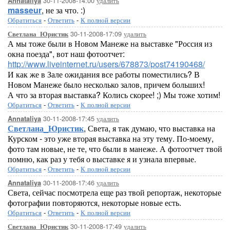
30-11-2008-14:00
удалить
Annataliya
masseur
, не за что. :)
Обратиться
-
Ответить
-
К полной версии
30-11-2008-17:09
удалить
Светлана_Юристик
А мы тоже были в Новом Манеже на выставке "Россия из
окна поезда", вот наш фотоотчет:
http://www.liveinternet.ru/users/678873/post74190468/
И как же в Зале ожидания все работы поместились? В
Новом Манеже было несколько залов, причем больших!
А что за вторая выставка? Колись скорее! ;) Мы тоже хотим!
Обратиться
-
Ответить
-
К полной версии
30-11-2008-17:45
удалить
Annataliya
Светлана_Юристик
, Света, я так думаю, что выставка на
Курском - это уже вторая выставка на эту тему. По-моему,
фото там новые, не те, что были в манеже. А фотоотчет твой
помню, как раз у тебя о выставке я и узнала впервые.
Обратиться
-
Ответить
-
К полной версии
30-11-2008-17:46
удалить
Annataliya
Света, сейчас посмотрела еще раз твой репортаж, некоторые
фотографии повторяются, некоторые новые есть.
Обратиться
-
Ответить
-
К полной версии
30-11-2008-17:49
удалить
Светлана_Юристик