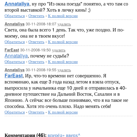
Annataliya
, ну про "Из окна поезда" понятно, а что там со
второй выставкой? Хоть в личку кинь! ;)
Обратиться
-
Ответить
-
К полной версии
30-11-2008-18:07
удалить
Annataliya
Света, она была всего 1 день. Так что, уже поздно. И по-
моему, она не в твоем вкусе!
Обратиться
-
Ответить
-
К полной версии
30-11-2008-19:50
удалить
FarEast
Annataliya
, почему не судьба?
Обратиться
-
Ответить
-
К полной версии
30-11-2008-19:55
удалить
Annataliya
FarEast
, Ир, что-то времени нет совершенно. Я
вспоминаю, как еще 3 года назад летом я взяла отпуск,
выпросила у начальника еще 10 дней и отправилась в 40-
дневное путешествие на Дальний Восток, Сахалин и в
Японию. А сейчас все больше пониямаю, что я на такое не
способна. Хотя это очень плохо. Надо менять себя!
Обратиться
-
Ответить
-
К полной версии
Комментарии (46):
вперёд»
вверх^