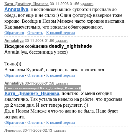
30-11-2008-01:56
удалить
Катя_Дизайнер_Иванова
Annataliya
, я воспользовавшись субботой проспала до
обеда, вот еще и не сплю :) Один фотограф наверное тоже
хорошо. Вообще в Новом Манеже часто хорошие выставки.
Как замечательно, что вокзалы облагораживают.
Обратиться
-
Ответить
-
К полной версии
30-11-2008-01:56
удалить
Annataliya
Исходное сообщение deadly_nightshade
Annataliya, бессонница у всех)
Точно)))
А запахом Курский, наверно, на века пропитался.
Обратиться
-
Ответить
-
К полной версии
30-11-2008-01:58
удалить
Annataliya
Ответ на комментарий Катя_Дизайнер_Иванова
#
Катя_Дизайнер_Иванова
, понятно. У меня сегодня
аналогично. Так устала за неделю на работе, что проспала
до 2 часов дня. И вот теперь результат. :))
Да, в Новом Манеже я что-то давно не была. Надо будет
исправить.
Обратиться
-
Ответить
-
К полной версии
30-11-2008-02:13
удалить
Ленорчик