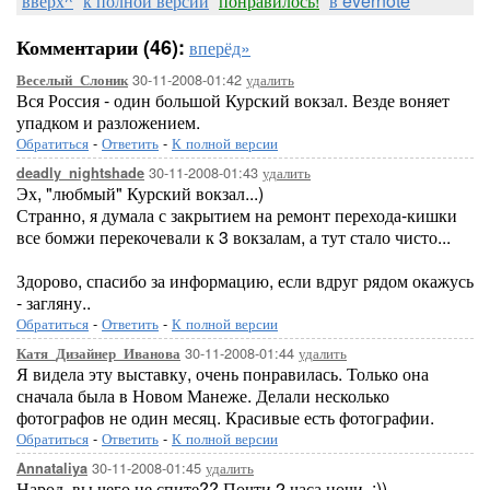
вверх^
к полной версии
понравилось!
в evernote
Комментарии (46):
вперёд»
30-11-2008-01:42
удалить
Веселый_Слоник
Вся Россия - один большой Курский вокзал. Везде воняет
упадком и разложением.
Обратиться
-
Ответить
-
К полной версии
30-11-2008-01:43
удалить
deadly_nightshade
Эх, "любмый" Курский вокзал...)
Странно, я думала с закрытием на ремонт перехода-кишки
все бомжи перекочевали к 3 вокзалам, а тут стало чисто...
Здорово, спасибо за информацию, если вдруг рядом окажусь
- загляну..
Обратиться
-
Ответить
-
К полной версии
30-11-2008-01:44
удалить
Катя_Дизайнер_Иванова
Я видела эту выставку, очень понравилась. Только она
сначала была в Новом Манеже. Делали несколько
фотографов не один месяц. Красивые есть фотографии.
Обратиться
-
Ответить
-
К полной версии
30-11-2008-01:45
удалить
Annataliya
Народ, вы чего не спите?? Почти 2 часа ночи. :))