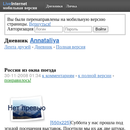
Live
Internet
Дневники
Личка
мобильная версия
Вы были перенаправлены на мобильную версию
страницы.
Вернуться!
Авторизация
Дневник
Annataliya
Лента друзей
-
Дневник
-
Полная версия
Россия из окна поезда
30-11-2008 01:34
к комментариям
-
к полной версии
-
понравилось!
[550x225]
Суббота у нас прошла под
эгидой посещения выставок. Посетили мы их аж две штуки.