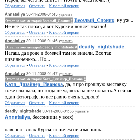
Обратиться
-
Ответить
-
К полной версии
30-11-2008-01:45
удалить
Annataliya
Веселый_Слоник
, ну уж...
Ответ на комментарий Веселый_Слоник
#
Не все так плохо, а вот Курский воняет знатно!
Обратиться
-
Ответить
-
К полной версии
30-11-2008-01:46
удалить
Annataliya
deadly_nightshade
,
Ответ на комментарий deadly_nightshade
#
Наташ, да вроде и бомжей там не видели. Все так
цивильненько... Но...
Обратиться
-
Ответить
-
К полной версии
30-11-2008-01:47
удалить
Annataliya
Ответ на комментарий Катя_Дизайнер_Иванова
#
Катя_Дизайнер_Иванова
, да, я про прошлую выставку
тоже слышала, но тогда не удалось на нее попасть.А сейчас
один фотограф, но все равно очень здорово!
Обратиться
-
Ответить
-
К полной версии
30-11-2008-01:55
удалить
deadly_nightshade
Annataliya
, бессонница у всех)
наверно, запах Курского ничем не изменишь...
Обратиться
-
Ответить
-
К полной версии