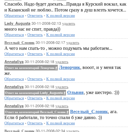
Спасибо. Надо будет доехать...Правда я Курский вокзал, как
и Казанский не люблю.. Потом сразу в душ влезть хочется...
Обратиться
-
Ответить
-
К полной версии
30-11-2008-02:13
удалить
Lady_Augusta
много нас не спит, правда))
Обратиться
-
Ответить
-
К полной версии
30-11-2008-02:17
удалить
Веселый_Слоник
А чего нам спать-то , можно подумать мы работаем...
Обратиться
-
Ответить
-
К полной версии
30-11-2008-02:18
удалить
Annataliya
Ленорчик
, вооот, и у меня так
Ответ на комментарий Ленорчик
#
же.
Обратиться
-
Ответить
-
К полной версии
30-11-2008-02:18
удалить
Annataliya
Ольвия
, уже шестеро. :)))
Ответ на комментарий Lady_Augusta
#
Обратиться
-
Ответить
-
К полной версии
30-11-2008-02:18
удалить
Annataliya
Веселый_Слоник
, ага.
Ответ на комментарий Веселый_Слоник
#
Если б работали, то точно спали б уже давно. :))
Обратиться
-
Ответить
-
К полной версии
30-11-2008-02:34
удалить
Веселый_Слоник