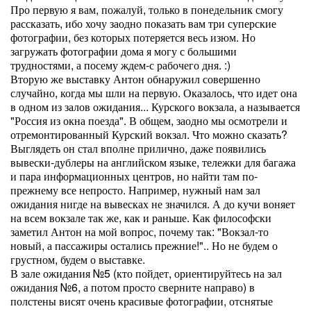
Про первую я вам, пожалуй, только в понедельник смогу
рассказать, ибо хочу заодно показать вам три суперские
фотографии, без которых потеряется весь изюм. Но
загружать фотографии дома я могу с большими
трудностями, а посему ждем-с рабочего дня. :)
Вторую же выставку Антон обнаружил совершенно
случайно, когда мы шли на первую. Оказалось, что идет она
в одном из залов ожидания... Курского вокзала, а называется
"Россия из окна поезда". В общем, заодно мы осмотрели и
отремонтированный Курский вокзал. Что можно сказать?
Выглядеть он стал вполне прилично, даже появились
вывески-дублеры на английском языке, тележки для багажа
и пара информационных центров, но найти там по-
прежнему все непросто. Например, нужный нам зал
ожидания нигде на вывесках не значился. А до кучи воняет
на всем вокзале так же, как и раньше. Как философски
заметил Антон на мой вопрос, почему так: "Вокзал-то
новый, а пассажиры остались прежние!".. Но не будем о
грустном, будем о выставке.
В зале ожидания №5 (кто пойдет, ориентируйтесь на зал
ожидания №6, а потом просто сверните направо) в
полстены висят очень красивые фотографии, отснятые