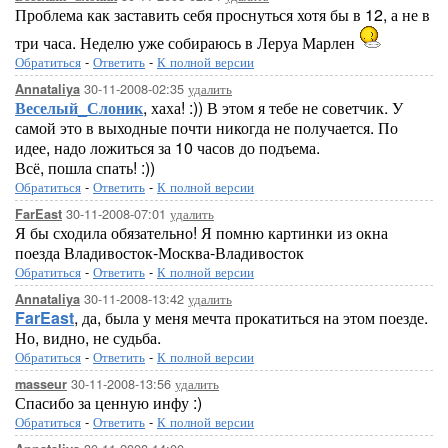
Проблема как заставить себя проснуться хотя бы в 12, а не в
три часа. Неделю уже собираюсь в Леруа Марлен
Обратиться
-
Ответить
-
К полной версии
30-11-2008-02:35
удалить
Annataliya
Веселый_Слоник
, хаха! :)) В этом я тебе не советчик. У
самой это в выходные почти никогда не получается. По
идее, надо ложиться за 10 часов до подъема.
Всё, пошла спать! :))
Обратиться
-
Ответить
-
К полной версии
30-11-2008-07:01
удалить
FarEast
Я бы сходила обязательно! Я помню картинки из окна
поезда Владивосток-Москва-Владивосток
Обратиться
-
Ответить
-
К полной версии
30-11-2008-13:42
удалить
Annataliya
FarEast
, да, была у меня мечта прокатиться на этом поезде.
Но, видно, не судьба.
Обратиться
-
Ответить
-
К полной версии
30-11-2008-13:56
удалить
masseur
Спасибо за ценную инфу :)
Обратиться
-
Ответить
-
К полной версии