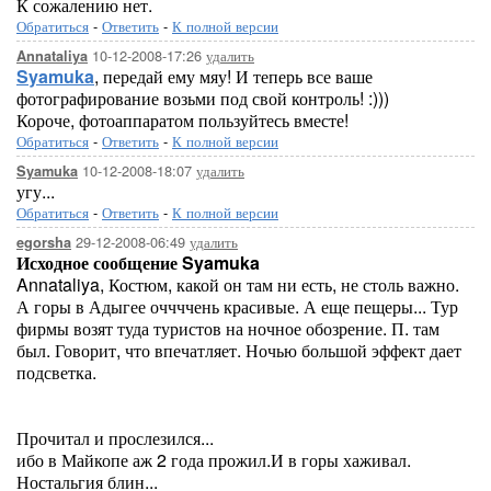
К сожалению нет.
Обратиться
-
Ответить
-
К полной версии
10-12-2008-17:26
удалить
Annataliya
Syamuka
, передай ему мяу! И теперь все ваше
фотографирование возьми под свой контроль! :)))
Короче, фотоаппаратом пользуйтесь вместе!
Обратиться
-
Ответить
-
К полной версии
10-12-2008-18:07
удалить
Syamuka
угу...
Обратиться
-
Ответить
-
К полной версии
29-12-2008-06:49
удалить
egorsha
Исходное сообщение Syamuka
Annataliya, Костюм, какой он там ни есть, не столь важно.
А горы в Адыгее оччччень красивые. А еще пещеры... Тур
фирмы возят туда туристов на ночное обозрение. П. там
был. Говорит, что впечатляет. Ночью большой эффект дает
подсветка.
Прочитал и прослезился...
ибо в Майкопе аж 2 года прожил.И в горы хаживал.
Ностальгия блин...