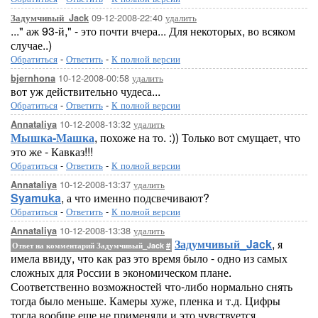
09-12-2008-22:40
удалить
Задумчивый_Jack
..." аж 93-й," - это почти вчера... Для некоторых, во всяком
случае..)
Обратиться
-
Ответить
-
К полной версии
10-12-2008-00:58
удалить
bjernhona
вот уж действительно чудеса...
Обратиться
-
Ответить
-
К полной версии
10-12-2008-13:32
удалить
Annataliya
Мышка-Машка
, похоже на то. :)) Только вот смущает, что
это же - Кавказ!!!
Обратиться
-
Ответить
-
К полной версии
10-12-2008-13:37
удалить
Annataliya
Syamuka
, а что именно подсвечивают?
Обратиться
-
Ответить
-
К полной версии
10-12-2008-13:38
удалить
Annataliya
Задумчивый_Jack
, я
Ответ на комментарий Задумчивый_Jack
#
имела ввиду, что как раз это время было - одно из самых
сложных для России в экономическом плане.
Соответственно возможностей что-либо нормально снять
тогда было меньше. Камеры хуже, пленка и т.д. Цифры
тогда вообще еще не применяли и это чувствуется.