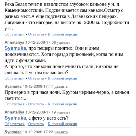
Река Белая течет в извилистом глубоком каньоне у н. п.
Каменномостский. Подсвечивается сам каньон.Осмотр с
разных мест.А еще подсветка в Лаганакских пещерах.
Лаганаки - это нагорье, на высоте ок. 2000 м. Подробности
у П.
Обратиться
-
Ответить
-
К полной версии
10-12-2008-17:08
удалить
Annataliya
Syamuka
, про пещеры понятно. Они и днем
подсвечиваются. Хотя гораздо прикольней, когда по ним
идти с фонариками.
А про то, что каньоны подсвечивать стали, никогда не
слышала. Пус там ночью был?
Обратиться
-
Ответить
-
К полной версии
10-12-2008-17:17
удалить
Syamuka
Примерно в три часа ночи. Кругом черным-черно, а каньон
светится...
Обратиться
-
Ответить
-
К полной версии
10-12-2008-17:19
удалить
Annataliya
Syamuka
, а фото у него есть?
Обратиться
-
Ответить
-
К полной версии
10-12-2008-17:23
удалить
Syamuka