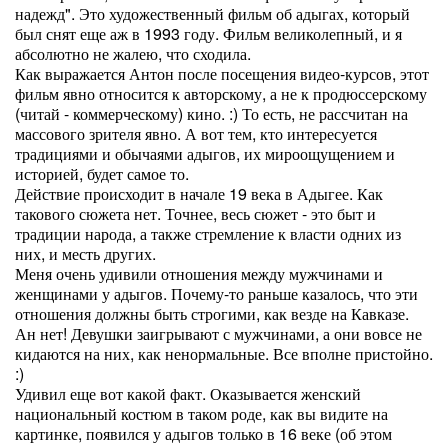
надежд". Это художественный фильм об адыгах, который
был снят еще аж в 1993 году. Фильм великолепный, и я
абсолютно не жалею, что сходила.
Как выражается Антон после посещения видео-курсов, этот
фильм явно относится к авторскому, а не к продюссерскому
(читай - коммерческому) кино. :) То есть, не рассчитан на
массового зрителя явно. А вот тем, кто интересуется
традициями и обычаями адыгов, их мироощущением и
историей, будет самое то.
Действие происходит в начале 19 века в Адыгее. Как
такового сюжета нет. Точнее, весь сюжет - это быт и
традиции народа, а также стремление к власти одних из
них, и месть других.
Меня очень удивили отношения между мужчинами и
женщинами у адыгов. Почему-то раньше казалось, что эти
отношения должны быть строгими, как везде на Кавказе.
Ан нет! Девушки заигрывают с мужчинами, а они вовсе не
кидаются на них, как ненормальные. Все вполне пристойно.
:)
Удивил еще вот какой факт. Оказывается женский
национальный костюм в таком роде, как вы видите на
картинке, появился у адыгов только в 16 веке (об этом