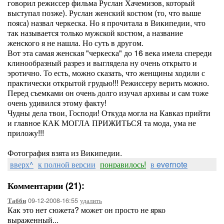
говорил режиссер фильма Руслан Хачемизов, который
выступал позже). Руслан женский костюм (то, что выше
пояса) назвал черкеска. Но я прочитала в Википедии, что
так называется только мужской костюм, а название
женского я не нашла. Но суть в другом.
Вот эта самая женская "черкеска" до 16 века имела спереди
клинообразный разрез и выглядела ну очень открыто и
эротично. То есть, можно сказать, что женщины ходили с
практически открытой грудью!!! Режиссеру верить можно.
Перед съемками он очень долго изучал архивы и сам тоже
очень удивился этому факту!
Чудны дела твои, Господи! Откуда могла на Кавказ прийти
и главное КАК МОГЛА ПРИЖИТЬСЯ та мода, ума не
приложу!!!
Фотография взята из Википедии.
вверх^
к полной версии
понравилось!
в evernote
Комментарии (21):
09-12-2008-16:55
удалить
Табби
Как это нет сюжета? может он просто не ярко
выраженный...