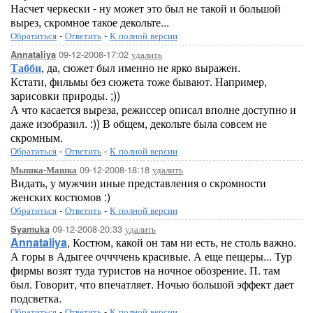
Насчет черкески - ну может это был не такой и большой
вырез, скромное такое декольте...
Обратиться
-
Ответить
-
К полной версии
09-12-2008-17:02
удалить
Annataliya
Табби
, да, сюжет был именно не ярко выражен.
Кстати, фильмы без сюжета тоже бывают. Например,
зарисовки природы. ;))
А что касается выреза, режиссер описал вполне доступно и
даже изобразил. :)) В общем, декольте была совсем не
скромным.
Обратиться
-
Ответить
-
К полной версии
09-12-2008-18:18
удалить
Мышка-Машка
Видать, у мужчин иные представления о скромности
женских костюмов :)
Обратиться
-
Ответить
-
К полной версии
09-12-2008-20:33
удалить
Syamuka
Annataliya
, Костюм, какой он там ни есть, не столь важно.
А горы в Адыгее оччччень красивые. А еще пещеры... Тур
фирмы возят туда туристов на ночное обозрение. П. там
был. Говорит, что впечатляет. Ночью большой эффект дает
подсветка.
Обратиться
-
Ответить
-
К полной версии