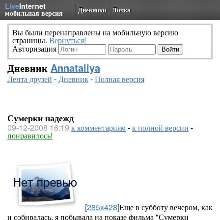
Live
Internet
Дневники
Личка
мобильная версия
Вы были перенаправлены на мобильную версию
страницы.
Вернуться!
Авторизация
Дневник
Annataliya
Лента друзей
-
Дневник
-
Полная версия
Сумерки надежд
09-12-2008 16:19
к комментариям
-
к полной версии
-
понравилось!
[285x428]
Еще в субботу вечером, как
и собиралась, я побывала на показе фильма "Сумерки