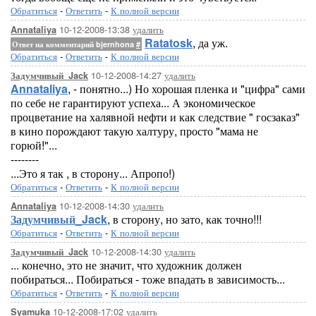
Обратиться
-
Ответить
-
К полной версии
10-12-2008-13:38
удалить
Annataliya
Ratatosk
, да уж.
Ответ на комментарий bjernhona
#
Обратиться
-
Ответить
-
К полной версии
10-12-2008-14:27
удалить
Задумчивый_Jack
Annataliya
, - понятно...) Но хорошая пленка и "цифра" сами
по себе не гарантируют успеха... А экономическое
процветание на халявной нефти и как следствие " госзаказ"
в кино порождают такую халтуру, просто "мама не
горюй!"...
--------
...Это я так , в сторону... Апропо!)
Обратиться
-
Ответить
-
К полной версии
10-12-2008-14:30
удалить
Annataliya
Задумчивый_Jack
, в сторону, но зато, как точно!!!
Обратиться
-
Ответить
-
К полной версии
10-12-2008-14:30
удалить
Задумчивый_Jack
... конечно, это не значит, что художник должен
побираться... Побираться - тоже впадать в зависимость...
Обратиться
-
Ответить
-
К полной версии
10-12-2008-17:02
удалить
Syamuka