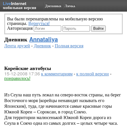
Live
Internet
Дневники
Личка
мобильная версия
Вы были перенаправлены на мобильную версию
страницы.
Вернуться!
Авторизация
Дневник
Annataliya
Лента друзей
-
Дневник
-
Полная версия
Корейские автобусы
15-12-2008 17:36
к комментариям
-
к полной версии
-
понравилось!
Из Сеула наш путь лежал на северо-восток страны, на берег
Восточного моря (корейцы ненавидят называть его
Японским), туда, где начинаются самые красивые горы
Южной Кореи – Сороксан, в город Сокчо.
Для территории малюсенькой Южной Кореи дорога из
Сеула в Сокчо одна из самых долгих – целых четыре часа.