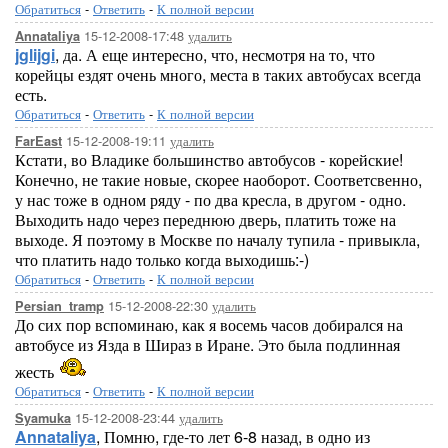
Обратиться
-
Ответить
-
К полной версии
15-12-2008-17:48
удалить
Annataliya
jglijgi
, да. А еще интересно, что, несмотря на то, что
корейцы ездят очень много, места в таких автобусах всегда
есть.
Обратиться
-
Ответить
-
К полной версии
15-12-2008-19:11
удалить
FarEast
Кстати, во Владике большинство автобусов - корейские!
Конечно, не такие новые, скорее наоборот. Соответсвенно,
у нас тоже в одном ряду - по два кресла, в другом - одно.
Выходить надо через переднюю дверь, платить тоже на
выходе. Я поэтому в Москве по началу тупила - привыкла,
что платить надо только когда выходишь:-)
Обратиться
-
Ответить
-
К полной версии
15-12-2008-22:30
удалить
Persian_tramp
До сих пор вспоминаю, как я восемь часов добирался на
автобусе из Язда в Шираз в Иране. Это была подлинная
жесть
Обратиться
-
Ответить
-
К полной версии
15-12-2008-23:44
удалить
Syamuka
Annataliya
, Помню, где-то лет 6-8 назад, в одно из