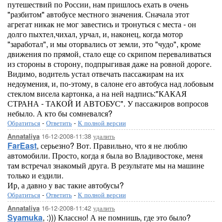
путешествий по России, нам пришлось ехать в очень
"разбитом" автобусе местного значения. Сначала этот
агрегат никак не мог завестись и тронуться с места - он
долго пыхтел,чихал, урчал, и, наконец, когда мотор
"заработал", и мы оторвались от земли, это "чудо", кроме
движения по прямой, стало еще со скрипом переваливаться
из стороны в сторону, подпрыгивая даже на ровной дороге.
Видимо, водитель устал отвечать пассажирам на их
недоумения, и, по-этому, в салоне его автобуса над лобовым
стеклом висела картонка, а на ней надпись:"КАКАЯ
СТРАНА - ТАКОЙ И АВТОБУС". У пассажиров вопросов
небыло. А кто бы сомневался?
Обратиться
-
Ответить
-
К полной версии
16-12-2008-11:38
удалить
Annataliya
FarEast
, серьезно? Вот. Правильно, что я не люблю
автомобили. Просто, когда я была во Владивостоке, меня
там встречал знакомый друга. В результате мы на машине
только и ездили.
Ир, а давно у вас такие автобусы?
Обратиться
-
Ответить
-
К полной версии
16-12-2008-11:42
удалить
Annataliya
Syamuka
, :))) Классно! А не помнишь, где это было?