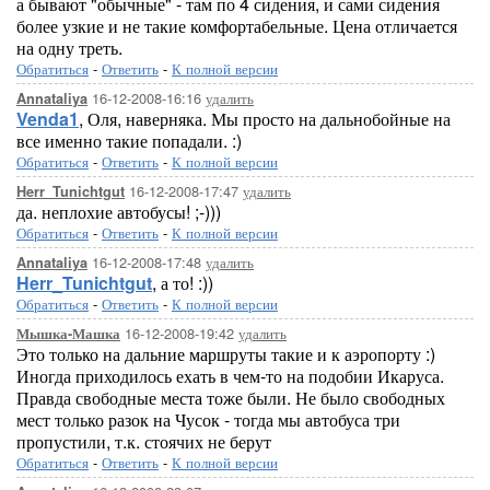
а бывают "обычные" - там по 4 сидения, и сами сидения
более узкие и не такие комфортабельные. Цена отличается
на одну треть.
Обратиться
-
Ответить
-
К полной версии
16-12-2008-16:16
удалить
Annataliya
Venda1
, Оля, наверняка. Мы просто на дальнобойные на
все именно такие попадали. :)
Обратиться
-
Ответить
-
К полной версии
16-12-2008-17:47
удалить
Herr_Tunichtgut
да. неплохие автобусы! ;-)))
Обратиться
-
Ответить
-
К полной версии
16-12-2008-17:48
удалить
Annataliya
Herr_Tunichtgut
, а то! :))
Обратиться
-
Ответить
-
К полной версии
16-12-2008-19:42
удалить
Мышка-Машка
Это только на дальние маршруты такие и к аэропорту :)
Иногда приходилось ехать в чем-то на подобии Икаруса.
Правда свободные места тоже были. Не было свободных
мест только разок на Чусок - тогда мы автобуса три
пропустили, т.к. стоячих не берут
Обратиться
-
Ответить
-
К полной версии