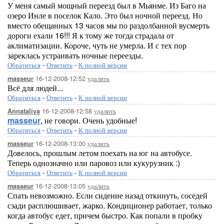
У меня самый мощный переезд был в Мьянме. Из Баго на
озеро Инле в поселок Кало. Это был ночной переезд. Но
вместо обещанных 13 часов мы по раздолбанной вусмерть
дороги ехали 16!!! Я к тому же тогда страдала от
аклиматизации. Короче, чуть не умерла. И с тех пор
зареклась устраивать ночные переезды.
Обратиться
-
Ответить
-
К полной версии
16-12-2008-12:52
удалить
masseur
Всё для людей...
Обратиться
-
Ответить
-
К полной версии
16-12-2008-12:58
удалить
Annataliya
masseur
, не говори. Очень удобные!
Обратиться
-
Ответить
-
К полной версии
16-12-2008-13:00
удалить
masseur
Довелось, прошлым летом поехать на юг на автобусе.
Теперь однозначно или паровоз или кукурузник :)
Обратиться
-
Ответить
-
К полной версии
16-12-2008-13:05
удалить
masseur
Спать невозможно. Если сидение назад откинуть, соседей
сзади расплюшивает, жарко. Кондиционер работает, только
когда автобус едет, причем быстро. Как попали в пробку