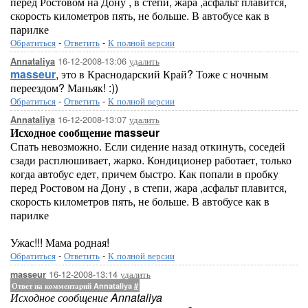
перед Ростовом на Дону , в степи, жара ,асфальт плавится,
скорость километров пять, не больше. В автобусе как в
парилке
Обратиться
-
Ответить
-
К полной версии
16-12-2008-13:06
удалить
Annataliya
masseur
, это в Краснодарский Край? Тоже с ночным
переездом? Маньяк! :))
Обратиться
-
Ответить
-
К полной версии
16-12-2008-13:07
удалить
Annataliya
Исходное сообщение masseur
Спать невозможно. Если сидение назад откинуть, соседей
сзади расплюшивает, жарко. Кондиционер работает, только
когда автобус едет, причем быстро. Как попали в пробку
перед Ростовом на Дону , в степи, жара ,асфальт плавится,
скорость километров пять, не больше. В автобусе как в
парилке
Ужас!!! Мама родная!
Обратиться
-
Ответить
-
К полной версии
16-12-2008-13:14
удалить
masseur
Ответ на комментарий Annataliya
#
Исходное сообщение Annataliya