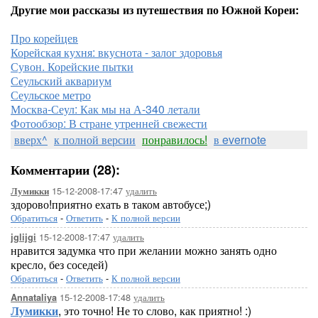
Другие мои рассказы из путешествия по Южной Кореи:
Про корейцев
Корейская кухня: вкуснота - залог здоровья
Сувон. Корейские пытки
Сеульский аквариум
Сеульское метро
Москва-Сеул: Как мы на А-340 летали
Фотообзор: В стране утренней свежести
вверх^
к полной версии
понравилось!
в evernote
Комментарии (28):
15-12-2008-17:47
удалить
Лумикки
здорово!приятно ехать в таком автобусе;)
Обратиться
-
Ответить
-
К полной версии
15-12-2008-17:47
удалить
jglijgi
нравится задумка что при желании можно занять одно
кресло, без соседей)
Обратиться
-
Ответить
-
К полной версии
15-12-2008-17:48
удалить
Annataliya
Лумикки
, это точно! Не то слово, как приятно! :)