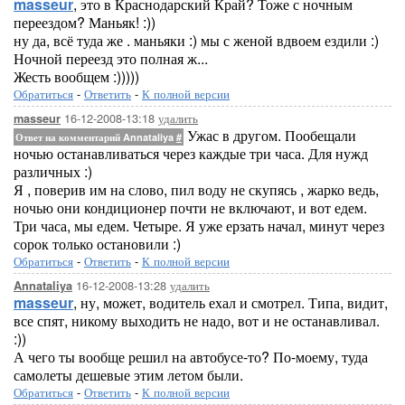
masseur
, это в Краснодарский Край? Тоже с ночным
переездом? Маньяк! :))
ну да, всё туда же . маньяки :) мы с женой вдвоем ездили :)
Ночной переезд это полная ж...
Жесть вообщем :)))))
Обратиться
-
Ответить
-
К полной версии
16-12-2008-13:18
удалить
masseur
Ужас в другом. Пообещали
Ответ на комментарий Annataliya
#
ночью останавливаться через каждые три часа. Для нужд
различных :)
Я , поверив им на слово, пил воду не скупясь , жарко ведь,
ночью они кондиционер почти не включают, и вот едем.
Три часа, мы едем. Четыре. Я уже ерзать начал, минут через
сорок только остановили :)
Обратиться
-
Ответить
-
К полной версии
16-12-2008-13:28
удалить
Annataliya
masseur
, ну, может, водитель ехал и смотрел. Типа, видит,
все спят, никому выходить не надо, вот и не останавливал.
:))
А чего ты вообще решил на автобусе-то? По-моему, туда
самолеты дешевые этим летом были.
Обратиться
-
Ответить
-
К полной версии