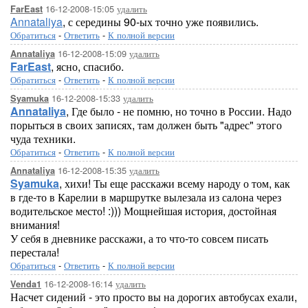
16-12-2008-15:05
удалить
FarEast
Annataliya
, с середины 90-ых точно уже появились.
Обратиться
-
Ответить
-
К полной версии
16-12-2008-15:09
удалить
Annataliya
FarEast
, ясно, спасибо.
Обратиться
-
Ответить
-
К полной версии
16-12-2008-15:33
удалить
Syamuka
Annataliya
, Где было - не помню, но точно в России. Надо
порыться в своих записях, там должен быть "адрес" этого
чуда техники.
Обратиться
-
Ответить
-
К полной версии
16-12-2008-15:35
удалить
Annataliya
Syamuka
, хихи! Ты еще расскажи всему народу о том, как
в где-то в Карелии в маршрутке вылезала из салона через
водительское место! :))) Мощнейшая история, достойная
внимания!
У себя в дневнике расскажи, а то что-то совсем писать
перестала!
Обратиться
-
Ответить
-
К полной версии
16-12-2008-16:14
удалить
Venda1
Насчет сидений - это просто вы на дорогих автобусах ехали,