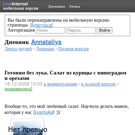
Live
Internet
Дневники
Личка
мобильная версия
Вы были перенаправлены на мобильную версию
страницы.
Вернуться!
Авторизация
Дневник
Annataliya
Лента друзей
-
Дневник
-
Полная версия
Готовим без лука. Салат из курицы с виноградом
и орехами
18-12-2008 15:03
к комментариям
-
к полной версии
-
понравилось!
Вообще-то, это мой любимый салат. Научила делать мамон,
которая у нас
Syamuka
! :))