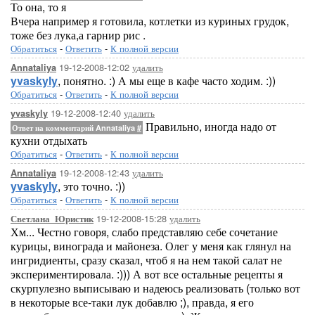
То она, то я
Вчера например я готовила, котлетки из куриных грудок,
тоже без лука,а гарнир рис .
Обратиться
-
Ответить
-
К полной версии
19-12-2008-12:02
удалить
Annataliya
yvaskyly
, понятно. :) А мы еще в кафе часто ходим. :))
Обратиться
-
Ответить
-
К полной версии
19-12-2008-12:40
удалить
yvaskyly
Правильно, иногда надо от
Ответ на комментарий Annataliya
#
кухни отдыхать
Обратиться
-
Ответить
-
К полной версии
19-12-2008-12:43
удалить
Annataliya
yvaskyly
, это точно. :))
Обратиться
-
Ответить
-
К полной версии
19-12-2008-15:28
удалить
Светлана_Юристик
Хм... Честно говоря, слабо представляю себе сочетание
курицы, винограда и майонеза. Олег у меня как глянул на
ингридиенты, сразу сказал, чтоб я на нем такой салат не
экспериментировала. :))) А вот все остальные рецепты я
скурпулезно выписываю и надеюсь реализовать (только вот
в некоторые все-таки лук добавлю ;), правда, я его