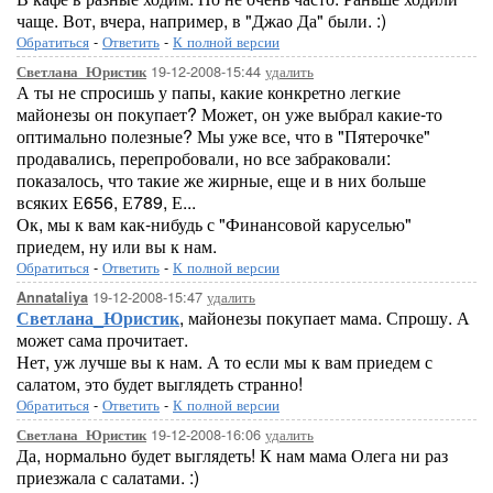
чаще. Вот, вчера, например, в "Джао Да" были. :)
Обратиться
-
Ответить
-
К полной версии
19-12-2008-15:44
удалить
Светлана_Юристик
А ты не спросишь у папы, какие конкретно легкие
майонезы он покупает? Может, он уже выбрал какие-то
оптимально полезные? Мы уже все, что в "Пятерочке"
продавались, перепробовали, но все забраковали:
показалось, что такие же жирные, еще и в них больше
всяких Е656, Е789, Е...
Ок, мы к вам как-нибудь с "Финансовой каруселью"
приедем, ну или вы к нам.
Обратиться
-
Ответить
-
К полной версии
19-12-2008-15:47
удалить
Annataliya
Светлана_Юристик
, майонезы покупает мама. Спрошу. А
может сама прочитает.
Нет, уж лучше вы к нам. А то если мы к вам приедем с
салатом, это будет выглядеть странно!
Обратиться
-
Ответить
-
К полной версии
19-12-2008-16:06
удалить
Светлана_Юристик
Да, нормально будет выглядеть! К нам мама Олега ни раз
приезжала с салатами. :)