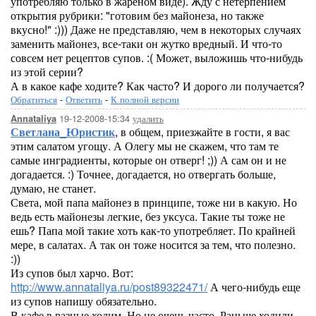
употребляю только в жареном виде). Жду с нетерпением
открытия рубрики: "готовим без майонеза, но также
вкусно!" :))) Даже не представляю, чем в некоторых случаях
заменить майонез, все-таки он жутко вредный. И что-то
совсем нет рецептов супов. :( Может, выложишь что-нибудь
из этой серии?
А в какое кафе ходите? Как часто? И дорого ли получается?
Обратиться
-
Ответить
-
К полной версии
19-12-2008-15:34
удалить
Annataliya
Светлана_Юристик
, в общем, приезжайте в гости, я вас
этим салатом угощу. А Олегу мы не скажем, что там те
самые инградиенты, которые он отверг! ;)) А сам он и не
догадается. :) Точнее, догадается, но отвергать больше,
думаю, не станет.
Света, мой папа майонез в принципе, тоже ни в какую. Но
ведь есть майонезы легкие, без уксуса. Такие ты тоже не
ешь? Папа мой такие хоть как-то употребляет. По крайней
мере, в салатах. А так он тоже носится за тем, что полезно.
:))
Из супов был харчо. Вот:
http://www.annataliya.ru/post89322471/
А чего-нибудь еще
из супов напишу обязательно.
В кафе в разные ходим. Но не очень часто. Раньше ходили