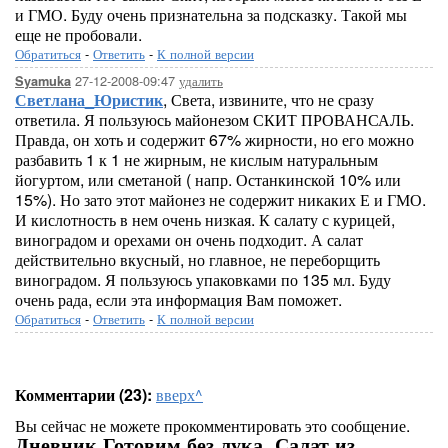
и ГМО. Буду очень признательна за подсказку. Такой мы
еще не пробовали.
Обратиться
-
Ответить
-
К полной версии
27-12-2008-09:47
удалить
Syamuka
Светлана_Юристик
, Света, извините, что не сразу
ответила. Я пользуюсь майонезом СКИТ ПРОВАНСАЛЬ.
Правда, он хоть и содержит 67% жирности, но его можно
разбавить 1 к 1 не жирным, не кислым натуральным
йогуртом, или сметаной ( напр. Останкинской 10% или
15%). Но зато этот майонез не содержит никаких Е и ГМО.
И кислотность в нем очень низкая. К салату с курицей,
виноградом и орехами он очень подходит. А салат
действительно вкусный, но главное, не переборщить
виноградом. Я пользуюсь упаковками по 135 мл. Буду
очень рада, если эта информация Вам поможет.
Обратиться
-
Ответить
-
К полной версии
Комментарии (23):
вверх^
Вы сейчас не можете прокомментировать это сообщение.
Дневник Готовим без лука. Салат из