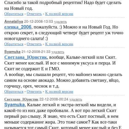
Спасибо за такой подробный рецептик! Надо будет сделать
на Новый год.
Обратиться
-
Ответить
-
К полной версии
20-12-2008-13:03
удалить
Annataliya
еленка_2006
, пожалуйста. :) Можно и на Новый Год. Но
открою секрет, в следующий четверг будет рецепт уж точно
новогоднего салата! :)
Обратиться
-
Ответить
-
К полной версии
21-12-2008-21:33
удалить
Syamuka
Светлана_Юристик
, вообще, Кальве-легкий или Скит.
Скит менее кислый. И все с минимум уксуса и перца. И
Скит не содержит Е и ГМО.
А вообще, мы слышали рецепт, что майонез можно сделать
самим на основе авокадо. Можно добавить сметану, яйцо,
горчицу, орех, чеснок и т.д.
Обратиться
-
Ответить
-
К полной версии
22-12-2008-00:24
удалить
Светлана_Юристик
Syamuka
, Кальве легкий и экстра-легкий мы видели, и
какой-то из них даже пробовали. А вот про легкий Скит
первый раз слышу. Я знаю, что есть Скит постный, в нем
меньше содержание жира. Это тоже самое? Как все-таки
называется тот самый Скит, который менее кислый и без Е