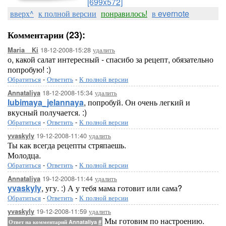
[699x572]
вверх^
к полной версии
понравилось!
в evernote
Комментарии (23):
18-12-2008-15:28
удалить
Maria__Ki
о, какой салат интересный - спасибо за рецепт, обязательно
попробую! :)
Обратиться
-
Ответить
-
К полной версии
18-12-2008-15:34
удалить
Annataliya
lubimaya_jelannaya
, попробуй. Он очень легкий и
вкусный получается. :)
Обратиться
-
Ответить
-
К полной версии
19-12-2008-11:40
удалить
yvaskyly
Ты как всегда рецепты стряпаешь.
Молодца.
Обратиться
-
Ответить
-
К полной версии
19-12-2008-11:44
удалить
Annataliya
yvaskyly
, угу. :) А у тебя мама готовит или сама?
Обратиться
-
Ответить
-
К полной версии
19-12-2008-11:59
удалить
yvaskyly
Мы готовим по настроению.
Ответ на комментарий Annataliya
#