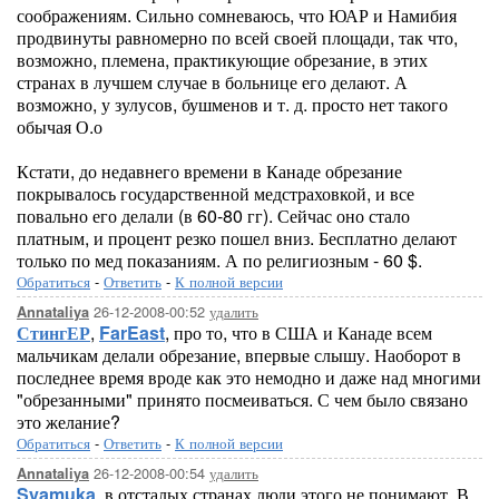
соображениям. Сильно сомневаюсь, что ЮАР и Намибия
продвинуты равномерно по всей своей площади, так что,
возможно, племена, практикующие обрезание, в этих
странах в лучшем случае в больнице его делают. А
возможно, у зулусов, бушменов и т. д. просто нет такого
обычая О.о
Кстати, до недавнего времени в Канаде обрезание
покрывалось государственной медстраховкой, и все
повально его делали (в 60-80 гг). Сейчас оно стало
платным, и процент резко пошел вниз. Бесплатно делают
только по мед показаниям. А по религиозным - 60 $.
Обратиться
-
Ответить
-
К полной версии
26-12-2008-00:52
удалить
Annataliya
СтингЕР
,
FarEast
, про то, что в США и Канаде всем
мальчикам делали обрезание, впервые слышу. Наоборот в
последнее время вроде как это немодно и даже над многими
"обрезанными" принято посмеиваться. С чем было связано
это желание?
Обратиться
-
Ответить
-
К полной версии
26-12-2008-00:54
удалить
Annataliya
Syamuka
, в отсталых странах люди этого не понимают. В