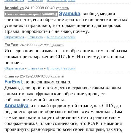
24-12-2008-00:49
удалить
Annataliya
Syamuka
, вообще, медики
Ответ на комментарий Syamuka
#
считают, что, если обрезание делать в гигиенически чистых
условиях и правильно, то это даже полезно для здоровья.
Правда, подробностей я не знаю, почему.
Обратиться
-
Ответить
-
К полной версии
24-12-2008-21:55
удалить
FarEast
Исследования показывают, что обрезание каким-то образом
снижает риск заражения СПИДом. Но почему, никто пока
не знает.
Обратиться
-
Ответить
-
К полной версии
25-12-2008-10:00
удалить
Стингер
FarEast
, но не слишком сильно.
Думаю, дело просто в том, что в странах с таким жарким
климатом, как африканские, обрезание упрощает
соблюдение личной гигиены.
Annataliya
, а в такой продвинутой стране, как США, до
недавнего времени обрезали вообще всех мальчиков. Там
самый высокий процент обрезанных не по религиозным
соображениям. Сильно сомневаюсь, что ЮАР и Намибия
продвинуты равномерно по всей своей площади, так что,