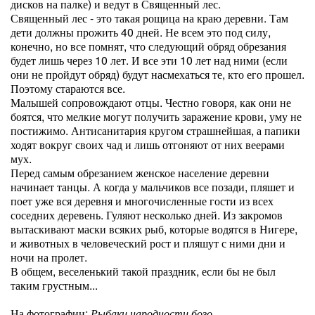
дисков на палке) и ведут в Священный лес.
Священный лес - это такая рощица на краю деревни. Там
дети должны прожить 40 дней. Не всем это под силу,
конечно, но все помнят, что следующий обряд обрезания
будет лишь через 10 лет. И все эти 10 лет над ними (если
они не пройдут обряд) будут насмехаться те, кто его прошел.
Поэтому стараются все.
Малышей сопровождают отцы. Честно говоря, как они не
боятся, что мелкие могут получить заражение крови, уму не
постижимо. Антисанитария кругом страшнейшая, а папики
ходят вокруг своих чад и лишь отгоняют от них веерами
мух.
Перед самым обрезанием женское население деревни
начинает танцы. А когда у мальчиков все позади, пляшет и
поет уже вся деревня и многочисленные гости из всех
соседних деревень. Гуляют несколько дней. Из закромов
вытаскивают маски всяких рыб, которые водятся в Нигере,
и животных в человеческий рост и пляшут с ними дни и
ночи на пролет.
В общем, веселенький такой праздник, если бы не был
таким грустным...
На фотографии:
Рыбаки народности бозо.