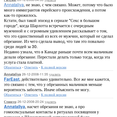
Annataliya
, не знаю, с чем связано. Может, потому что было
много иммигрантов еврейского происхождения, а потом
как-то прижилось.
Кстати, был такой эпизод в сериале "Секс в большом
городе", когда Шарлотта встречается с очередным
мужчиной и с огромным удивлением рассказывает о том,
что это единственный из всех ее мужчин, который не сделал
обрезание. Из чего сделала вывод, что там это повально
среди людей за 30.
Недавно узнала, что в Канаде раньше почти всем мальчикам
делали обрезание. Перестали делать только тогда, когда эта
услуга стала платной.
Обратиться
-
Ответить
-
К полной версии
26-12-2008-11:35
удалить
Annataliya
FarEast
, действительно удивительно. Все же мне кажется,
это связано с тем, что у обрезанных мальчиков меньше
вероятность заболеть. Иначе объяснить не могу.
Обратиться
-
Ответить
-
К полной версии
26-12-2008-20:24
удалить
Стингер
Annataliya
, насчет обрезания не знаю, а про
гомосексуальные контакты в ритуалах посвящения у
папуасов в "Некультурной антропологии" было.