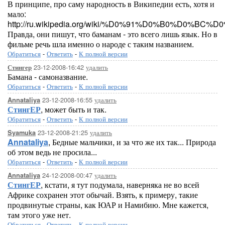
В принципе, про саму народность в Википедии есть, хотя и
мало:
http://ru.wikipedia.org/wiki/%D0%91%D0%B0%D0%
Правда, они пишут, что баманам - это всего лишь язык. Но в
фильме речь шла именно о народе с таким названием.
Обратиться
-
Ответить
-
К полной версии
23-12-2008-16:42
удалить
Стингер
Бамана - самоназвание.
Обратиться
-
Ответить
-
К полной версии
23-12-2008-16:55
удалить
Annataliya
СтингЕР
, может быть и так.
Обратиться
-
Ответить
-
К полной версии
23-12-2008-21:25
удалить
Syamuka
Annataliya
, Бедные мальчики, и за что же их так... Природа
об этом ведь не просила...
Обратиться
-
Ответить
-
К полной версии
24-12-2008-00:47
удалить
Annataliya
СтингЕР
, кстати, я тут подумала, наверняка не во всей
Африке сохранен этот обычай. Взять, к примеру, такие
продвинутые страны, как ЮАР и Намибию. Мне кажется,
там этого уже нет.
Обратиться
-
Ответить
-
К полной версии