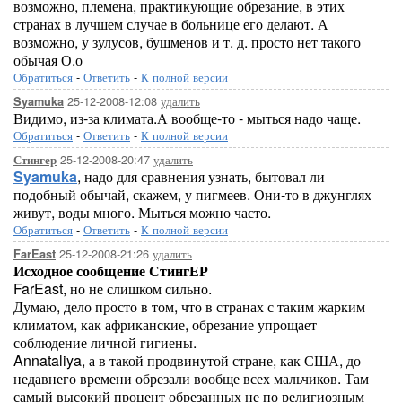
возможно, племена, практикующие обрезание, в этих
странах в лучшем случае в больнице его делают. А
возможно, у зулусов, бушменов и т. д. просто нет такого
обычая О.о
Обратиться
-
Ответить
-
К полной версии
25-12-2008-12:08
удалить
Syamuka
Видимо, из-за климата.А вообще-то - мыться надо чаще.
Обратиться
-
Ответить
-
К полной версии
25-12-2008-20:47
удалить
Стингер
Syamuka
, надо для сравнения узнать, бытовал ли
подобный обычай, скажем, у пигмеев. Они-то в джунглях
живут, воды много. Мыться можно часто.
Обратиться
-
Ответить
-
К полной версии
25-12-2008-21:26
удалить
FarEast
Исходное сообщение СтингЕР
FarEast, но не слишком сильно.
Думаю, дело просто в том, что в странах с таким жарким
климатом, как африканские, обрезание упрощает
соблюдение личной гигиены.
Annataliya, а в такой продвинутой стране, как США, до
недавнего времени обрезали вообще всех мальчиков. Там
самый высокий процент обрезанных не по религиозным