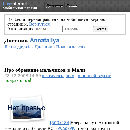
Live
Internet
Дневники
Личка
мобильная версия
Вы были перенаправлены на мобильную версию
страницы.
Вернуться!
Авторизация
Дневник
Annataliya
Лента друзей
-
Дневник
-
Полная версия
Про обрезание мальчиков в Мали
23-12-2008 14:59
к комментариям
-
к полной версии
-
понравилось!
[300x184]
Вчера нашу с Антошкой
компанию разбавили Юля
yvaskyly
и мои родители в