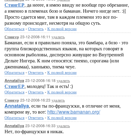
СтингЕР
, да нееее, я имею ввиду не вообще про обрезание,
а именно в племенах бозо и баманан. Ничего нигде нет. :((
Просто сдается мне, там в каждом племени это все по-
разному происходит, несмотря на общую суть.
Обратиться
-
Ответить
-
К полной версии
23-12-2008-16:11
удалить
Стингер
Баманан, если я правильно поняла, это бамбара, а бозо - это
группа близкородственных языков, на которых говорят в
основном рыболовы, дисперсно живущие во Внутренней
Дельте Нигера. К ним относятся: тиеяхо, сорогама (или
дженнамаа), хаиньяхо, тиема чеуе.
Обратиться
-
Ответить
-
К полной версии
23-12-2008-16:18
удалить
Annataliya
СтингЕР
, молодец! Так и есть! :)
Обратиться
-
Ответить
-
К полной версии
23-12-2008-16:23
удалить
Стингер
Annataliya
, если ты по-французски, в отличие от меня,
компрене ву, то вот:
http://www.bamanan.org/
Обратиться
-
Ответить
-
К полной версии
23-12-2008-16:33
удалить
Annataliya
Нет, по-французски я никак.