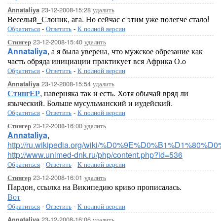
23-12-2008-15:28
удалить
Annataliya
Веселый_Слоник, ага. Но сейчас с этим уже полегче стало!
Обратиться
-
Ответить
-
К полной версии
23-12-2008-15:40
удалить
Стингер
Annataliya
, а я была уверена, что мужское обрезание как
часть обряда инициации практикует вся Африка О.о
Обратиться
-
Ответить
-
К полной версии
23-12-2008-15:54
удалить
Annataliya
СтингЕР
, наверняка так и есть. Хотя обычай вряд ли
языческий. Больше мусульманский и иудейский.
Обратиться
-
Ответить
-
К полной версии
23-12-2008-16:00
удалить
Стингер
Annataliya
,
http://ru.wikipedia.org/wiki/%D0%9E%D0%B1%D1
http://www.unimed-dnk.ru/php/content.php?id=536
Обратиться
-
Ответить
-
К полной версии
23-12-2008-16:01
удалить
Стингер
Пардон, ссылка на Википедию криво прописалась.
Вот
Обратиться
-
Ответить
-
К полной версии
23-12-2008-16:06
удалить
Annataliya