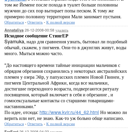
том же Йемене после похода в туалет больше половины
мужчин до сих пор вытирает попы песком. К тому же
примерно половину территории Мали занимает пустыня.
Обратиться
-
Ответить
-
К полной версии
26-12-2008-00:58
удалить
Annataliya
Исходное сообщение СтингЕР
Syamuka, надо для сравнения узнать, бытовал ли подобный
обычай, скажем, у пигмеев. Они-то в джунглях живут, воды
много. Мыться можно часто.
"До настоящего времени тайные инициации мальчиков с
обрядом обрезания сохранились у некоторых австралийских
племен у озера Эйр, у папуасских племен Новой Гвинеи, у
пигмеев Центральной Африки, когда все мальчики,
достигшие переходного возраста, подвергаются ритуалу
посвящения, который включает в себя и обрезание , и
гомосексуальные контакты со старшими товарищами-
наставниками."
По идее, отсюда:
http://www.kvir.ru/44_62.html
Но можно ли
верить или нет, не знаю. Как-то уж больно обще написано.
Обратиться
-
Ответить
-
К полной версии
26-12-2008-04:33
удалить
FarEast