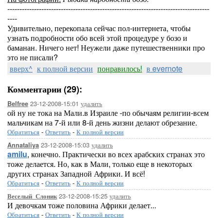
-----------------------------------------------------------------------------------
----
Удивительно, перекопала сейчас пол-интернета, чтобы
узнать подробности обо всей этой процедуре у бозо и
баманан. Ничего нет! Неужели даже путешественники про
это не писали?
вверх^
к полной версии
понравилось!
в evernote
Комментарии (29):
23-12-2008-15:01
удалить
Belfree
ой ну не тока на Мали.в Израиле -по обычаям религии-всем
мальчикам на 7-й или 8-й день жизни делают обрезание.
Обратиться
-
Ответить
-
К полной версии
23-12-2008-15:03
удалить
Annataliya
amilu
, конечно. Практически во всех арабских странах это
тоже делается. Но, как в Мали, только еще в некоторых
других странах Западной Африки. И всё!
Обратиться
-
Ответить
-
К полной версии
23-12-2008-15:25
удалить
Веселый_Слоник
И девочкам тоже половина Африки делает...
Обратиться
-
Ответить
-
К полной версии