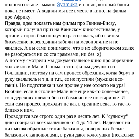
полном составе - мамон
Syamuka
и папян, который блога
пока не имеет. А ходили мы все вместе в кино, на фильм
про Африку.
Правда, идея показать нам фильм про Гвинея-Бисау,
который получил приз на Каннском кинофестивале, у
организаторов благополучно рассосалась, ибо гвинея-
бисаусские переводчики забили на мероприятие и не
явились. А вы сами понимаете, что в их аборигенском языке
не разобраться ни со ста граммами, ни без. :((
А потому смотрели мы документальное кино про обрезание
мальчиков в Мали. Снимала этот фильм девушка из
Голландии, поэтому на сам процесс обрезания, когда берут в
руку скальпель и т.д. и т.п., ее не пустили (мужики все-
таки!). Но подготовка и все прочее у нее отснято на ура!
Вообще, если в столице Мали все еще как-то более-менее,
то в деревнях племен бозо и баманан все по старинке. И
если сам процесс проходит не как в средние века, то где-то
близко к ним.
Проводится все строго один раз в десять лет. К "судному"
дню собирают всех мальчиков от 4 до 14 лет. Надевают на
них мешкообразные синие балахоны, поверх них белые
балахоны с капюшонами, в руки дают колотушки (несколько