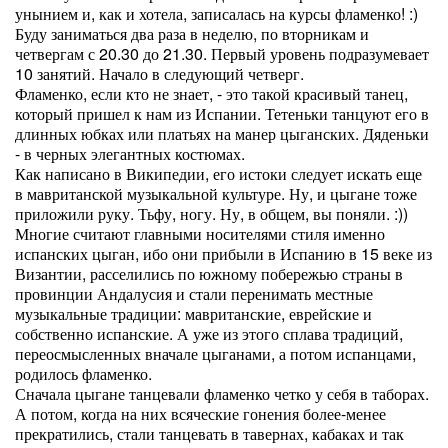
унынием и, как и хотела, записалась на курсы фламенко! :)
Буду заниматься два раза в неделю, по вторникам и
четвергам с 20.30 до 21.30. Первый уровень подразумевает
10 занятий. Начало в следующий четверг.
Фламенко, если кто не знает, - это такой красивый танец,
который пришел к нам из Испании. Тетеньки танцуют его в
длинных юбках или платьях на манер цыганских. Дяденьки
- в черных элегантных костюмах.
Как написано в Википедии, его истоки следует искать еще
в мавританской музыкальной культуре. Ну, и цыгане тоже
приложили руку. Тьфу, ногу. Ну, в общем, вы поняли. :))
Многие считают главными носителями стиля именно
испанских цыган, ибо они прибыли в Испанию в 15 веке из
Византии, расселились по южному побережью страны в
провинции Андалусия и стали перенимать местные
музыкальные традиции: мавританские, еврейские и
собственно испанские. А уже из этого сплава традиций,
переосмысленных вначале цыганами, а потом испанцами,
родилось фламенко.
Сначала цыгане танцевали фламенко четко у себя в таборах.
А потом, когда на них всяческие гонения более-менее
прекратились, стали танцевать в тавернах, кабаках и так