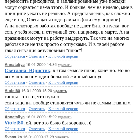
переносить приходится, и запланированные уже поездки
могут сорваться из-за этого. И больше, чем на неделю, мне в
принципе уехать не реально. А представляешь, как сложно
еще и под Олега даты подстраивать (или ему под мои).
А на некоторых работах вообще не дают бить отпуска, вот
есть у тебя месяц и отгуливай его, например, в марте. А на
праздниках могут на работу выдернуть. Так что на многих
работах все не так просто с отпусками. И в твоей работе
такая ситуация безусловный "плюс"!
Обратиться
-
Ответить
-
К полной версии
16-01-2009-14:36
удалить
Annataliya
Светлана_Юристик
, в этом смысле плюс, конечно. Но во
всем остальном один большой жирный минус.
Обратиться
-
Ответить
-
К полной версии
16-01-2009-15:20
удалить
Violet80
танцы - это то, что нужно
если зацепит вообще становятся чуть ли не самым главным
Обратиться
-
Ответить
-
К полной версии
16-01-2009-15:22
удалить
Annataliya
Violet80
, ой, вот это было бы хорошо. :))
Обратиться
-
Ответить
-
К полной версии
16-01-2009-17:28
удалить
Syamuka