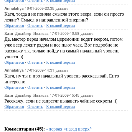
Обратиться
-
Ответить
-
К полной версии
16-01-2009-23:35
удалить
Annataliya
Катя, тогда я не поняла смысла этого веера, если он просто
лежит? Смысл в направленной энергии?
Обратиться
-
Ответить
-
К полной версии
17-01-2009-10:58
удалить
Катя_Дизайнер_Иванова
Да, мастер перед началом церемонии водит веером, потом
уже веер лежит рядом и все пьют чаек. Вот подробне не
расскажу т.к. только пойду на самый начальный уровень
учится :))
Обратиться
-
Ответить
-
К полной версии
17-01-2009-14:31
удалить
Annataliya
Катя, ну ты и про начальный уровень рассказывай. Енто
интересно.
Обратиться
-
Ответить
-
К полной версии
17-01-2009-15:45
удалить
Катя_Дизайнер_Иванова
Расскажу, если не запретят выдавать чайные секреты :))
Обратиться
-
Ответить
-
К полной версии
Комментарии (45):
«первая
«назад
вверх^