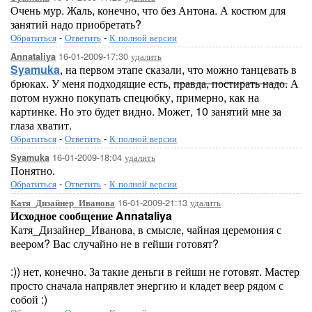
Очень мур. Жаль, конечно, что без Антона. А костюм для
занятий надо приобретать?
Обратиться
-
Ответить
-
К полной версии
16-01-2009-17:30
удалить
Annataliya
Syamuka
, на первом этапе сказали, что можно танцевать в
брюках. У меня подходящие есть,
правда, постирать надо.
А
потом нужно покупать спецюбку, примерно, как на
картинке. Но это будет видно. Может, 10 занятий мне за
глаза хватит.
Обратиться
-
Ответить
-
К полной версии
16-01-2009-18:04
удалить
Syamuka
Понятно.
Обратиться
-
Ответить
-
К полной версии
16-01-2009-21:13
удалить
Катя_Дизайнер_Иванова
Исходное сообщение Annataliya
Катя_Дизайнер_Иванова, в смысле, чайная церемония с
веером? Вас случайно не в гейши готовят?
:)) нет, конечно. За такие деньги в гейши не готовят. Мастер
просто сначала напрявлет энергию и кладет веер рядом с
собой :)