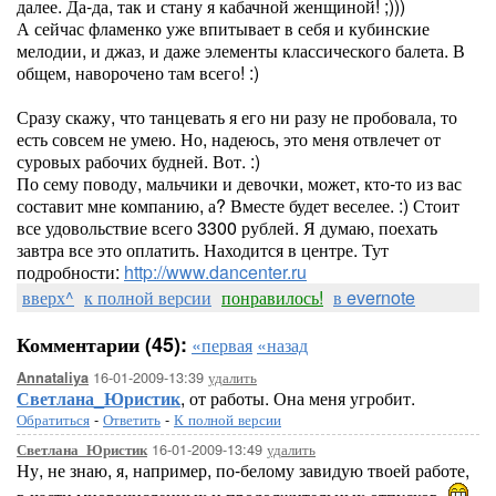
далее. Да-да, так и стану я кабачной женщиной! ;)))
А сейчас фламенко уже впитывает в себя и кубинские
мелодии, и джаз, и даже элементы классического балета. В
общем, наворочено там всего! :)
Сразу скажу, что танцевать я его ни разу не пробовала, то
есть совсем не умею. Но, надеюсь, это меня отвлечет от
суровых рабочих будней. Вот. :)
По сему поводу, мальчики и девочки, может, кто-то из вас
составит мне компанию, а? Вместе будет веселее. :) Стоит
все удовольствие всего 3300 рублей. Я думаю, поехать
завтра все это оплатить. Находится в центре. Тут
подробности:
http://www.dancenter.ru
вверх^
к полной версии
понравилось!
в evernote
Комментарии (45):
«первая
«назад
16-01-2009-13:39
удалить
Annataliya
Светлана_Юристик
, от работы. Она меня угробит.
Обратиться
-
Ответить
-
К полной версии
16-01-2009-13:49
удалить
Светлана_Юристик
Ну, не знаю, я, например, по-белому завидую твоей работе,