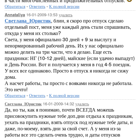
в части многочисленных и продолжительных отпусков.
Обратиться
-
Ответить
-
К полной версии
16-01-2009-13:53
удалить
Annataliya
Светлана_Юристик
, блин, я скоро про отпуск сделаю
отдельный пост, меня уже каждый день стали спрашивать,
откуда у меня их столько?
Света, у меня официально 30 дней + 9 за выслугу и
ненормированный рабочий день. Их у нас официально
можно делить на три части, что я делаю. Еще есть
праздники: НГ (10-12 дней), майские (если удачно выпадут)
и День России. Вот и получается у меня в год 4-5 поездок.
У всех все одинаково. Просто в отпуск я никогда не сижу
дома.
А насчет работы, ты просто с вояками никогда не работала.
Это нечто!
Обратиться
-
Ответить
-
К полной версии
16-01-2009-14:32
удалить
Светлана_Юристик
Да, но ты, как я понимаю, почти ВСЕГДА можешь
присовокупить нужные тебе доп.дни отдыха к праздникам,
уехать на праздники, взять отпуск под нужные тебе даты, и
даже, по-моему, взять дни за свой счет. А у меня из-за
работы все это сделать очень трудно, и даты отпусков