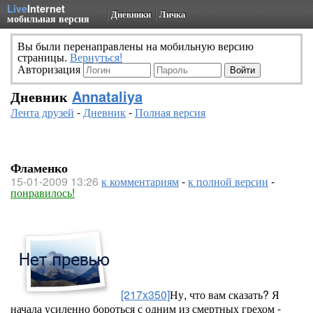
Live
Internet
Дневники
Личка
мобильная версия
Вы были перенаправлены на мобильную версию
страницы.
Вернуться!
Авторизация
Дневник
Annataliya
Лента друзей
-
Дневник
-
Полная версия
Фламенко
15-01-2009 13:26
к комментариям
-
к полной версии
-
понравилось!
[217x350]
Ну, что вам сказать? Я
начала усиленно бороться с одним из смертных грехом -