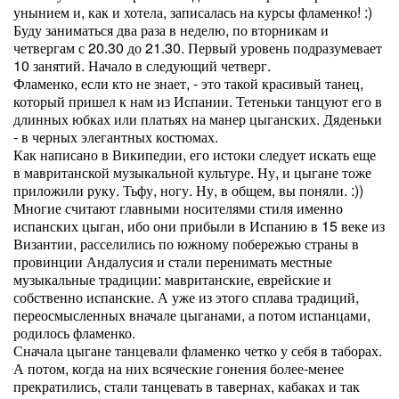
унынием и, как и хотела, записалась на курсы фламенко! :)
Буду заниматься два раза в неделю, по вторникам и
четвергам с 20.30 до 21.30. Первый уровень подразумевает
10 занятий. Начало в следующий четверг.
Фламенко, если кто не знает, - это такой красивый танец,
который пришел к нам из Испании. Тетеньки танцуют его в
длинных юбках или платьях на манер цыганских. Дяденьки
- в черных элегантных костюмах.
Как написано в Википедии, его истоки следует искать еще
в мавританской музыкальной культуре. Ну, и цыгане тоже
приложили руку. Тьфу, ногу. Ну, в общем, вы поняли. :))
Многие считают главными носителями стиля именно
испанских цыган, ибо они прибыли в Испанию в 15 веке из
Византии, расселились по южному побережью страны в
провинции Андалусия и стали перенимать местные
музыкальные традиции: мавританские, еврейские и
собственно испанские. А уже из этого сплава традиций,
переосмысленных вначале цыганами, а потом испанцами,
родилось фламенко.
Сначала цыгане танцевали фламенко четко у себя в таборах.
А потом, когда на них всяческие гонения более-менее
прекратились, стали танцевать в тавернах, кабаках и так