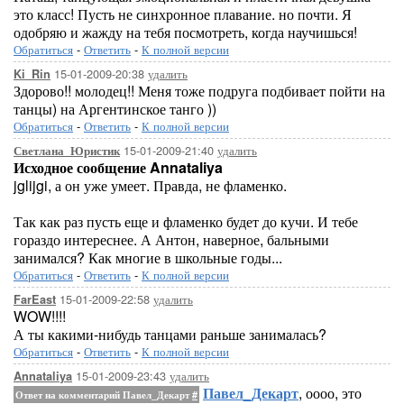
это класс! Пусть не синхронное плавание. но почти. Я
одобряю и жажду на тебя посмотреть, когда научишься!
Обратиться
-
Ответить
-
К полной версии
15-01-2009-20:38
удалить
Ki_Rin
Здорово!! молодец!! Меня тоже подруга подбивает пойти на
танцы) на Аргентинское танго ))
Обратиться
-
Ответить
-
К полной версии
15-01-2009-21:40
удалить
Светлана_Юристик
Исходное сообщение Annataliya
jglijgi, а он уже умеет. Правда, не фламенко.
Так как раз пусть еще и фламенко будет до кучи. И тебе
гораздо интереснее. А Антон, наверное, бальными
занимался? Как многие в школьные годы...
Обратиться
-
Ответить
-
К полной версии
15-01-2009-22:58
удалить
FarEast
WOW!!!!
А ты какими-нибудь танцами раньше занималась?
Обратиться
-
Ответить
-
К полной версии
15-01-2009-23:43
удалить
Annataliya
Павел_Декарт
, оооо, это
Ответ на комментарий Павел_Декарт
#