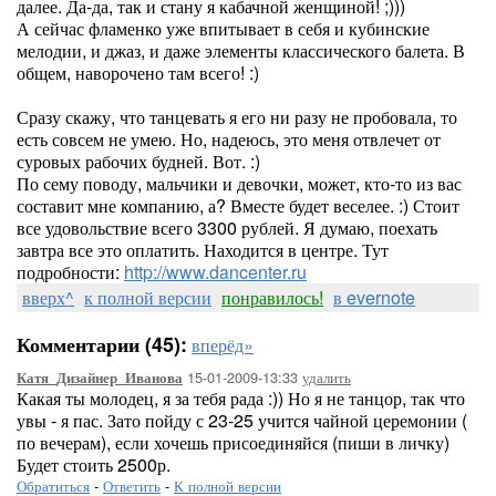
далее. Да-да, так и стану я кабачной женщиной! ;)))
А сейчас фламенко уже впитывает в себя и кубинские
мелодии, и джаз, и даже элементы классического балета. В
общем, наворочено там всего! :)
Сразу скажу, что танцевать я его ни разу не пробовала, то
есть совсем не умею. Но, надеюсь, это меня отвлечет от
суровых рабочих будней. Вот. :)
По сему поводу, мальчики и девочки, может, кто-то из вас
составит мне компанию, а? Вместе будет веселее. :) Стоит
все удовольствие всего 3300 рублей. Я думаю, поехать
завтра все это оплатить. Находится в центре. Тут
подробности:
http://www.dancenter.ru
вверх^
к полной версии
понравилось!
в evernote
Комментарии (45):
вперёд»
15-01-2009-13:33
удалить
Катя_Дизайнер_Иванова
Какая ты молодец, я за тебя рада :)) Но я не танцор, так что
увы - я пас. Зато пойду с 23-25 учится чайной церемонии (
по вечерам), если хочешь присоединяйся (пиши в личку)
Будет стоить 2500р.
Обратиться
-
Ответить
-
К полной версии