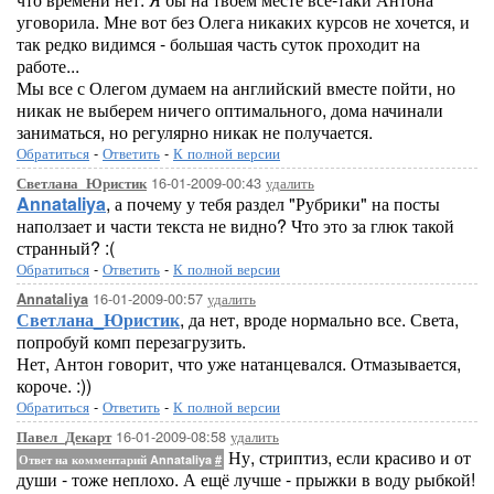
уговорила. Мне вот без Олега никаких курсов не хочется, и
так редко видимся - большая часть суток проходит на
работе...
Мы все с Олегом думаем на английский вместе пойти, но
никак не выберем ничего оптимального, дома начинали
заниматься, но регулярно никак не получается.
Обратиться
-
Ответить
-
К полной версии
16-01-2009-00:43
удалить
Светлана_Юристик
Annataliya
, а почему у тебя раздел "Рубрики" на посты
наползает и части текста не видно? Что это за глюк такой
странный? :(
Обратиться
-
Ответить
-
К полной версии
16-01-2009-00:57
удалить
Annataliya
Светлана_Юристик
, да нет, вроде нормально все. Света,
попробуй комп перезагрузить.
Нет, Антон говорит, что уже натанцевался. Отмазывается,
короче. :))
Обратиться
-
Ответить
-
К полной версии
16-01-2009-08:58
удалить
Павел_Декарт
Ну, стриптиз, если красиво и от
Ответ на комментарий Annataliya
#
души - тоже неплохо. А ещё лучше - прыжки в воду рыбкой!