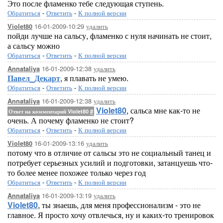
Это после фламенко тебе следующая ступень.
Обратиться
-
Ответить
-
К полной версии
16-01-2009-10:29
удалить
Violet80
пойди лучше на сальсу, фламенко с нуля начинать не стоит,
а сальсу можно
Обратиться
-
Ответить
-
К полной версии
16-01-2009-12:38
удалить
Annataliya
Павел_Декарт
, я плавать не умею.
Обратиться
-
Ответить
-
К полной версии
16-01-2009-12:38
удалить
Annataliya
Violet80
, сальса мне как-то не
Ответ на комментарий Violet80
#
очень. А почему фламенко не стоит?
Обратиться
-
Ответить
-
К полной версии
16-01-2009-13:16
удалить
Violet80
потому что в отличие от сальсы это не социальный танец и
потребует серьезных усилий и подготовки, затанцуешь что-
то более менее похожее только через год
Обратиться
-
Ответить
-
К полной версии
16-01-2009-13:19
удалить
Annataliya
Violet80
, ты знаешь, для меня профессионализм - это не
главное. Я просто хочу отвлечься, ну и каких-то тренировок