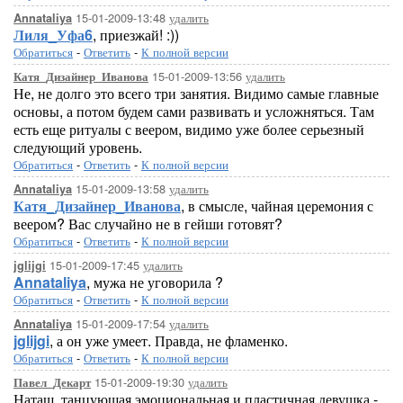
15-01-2009-13:48
удалить
Annataliya
Лиля_Уфа6
, приезжай! :))
Обратиться
-
Ответить
-
К полной версии
15-01-2009-13:56
удалить
Катя_Дизайнер_Иванова
Не, не долго это всего три занятия. Видимо самые главные
основы, а потом будем сами развивать и усложняться. Там
есть еще ритуалы с веером, видимо уже более серьезный
следующий уровень.
Обратиться
-
Ответить
-
К полной версии
15-01-2009-13:58
удалить
Annataliya
Катя_Дизайнер_Иванова
, в смысле, чайная церемония с
веером? Вас случайно не в гейши готовят?
Обратиться
-
Ответить
-
К полной версии
15-01-2009-17:45
удалить
jglijgi
Annataliya
, мужа не уговорила ?
Обратиться
-
Ответить
-
К полной версии
15-01-2009-17:54
удалить
Annataliya
jglijgi
, а он уже умеет. Правда, не фламенко.
Обратиться
-
Ответить
-
К полной версии
15-01-2009-19:30
удалить
Павел_Декарт
Наташ, танцующая эмоциональная и пластичная девушка -