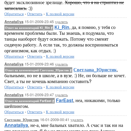
будет эксклюзивное зрелище.
Хорошо, что я на стриптиз не
записалась.
:))
Обратиться
-
Ответить
-
К полной версии
15-01-2009-23:45
удалить
Annataliya
Ki_Rin
, да, я помню, у тебя со
Ответ на комментарий Ki_Rin
#
временем проблемы были. Ты знаешь, я подумала, что
танцы наоборот будут освежать. Потому что сменят
сидячую работу. А если так, то должны восприниматься
организмом, как отдых. :)
Обратиться
-
Ответить
-
К полной версии
15-01-2009-23:46
удалить
Annataliya
Светлана_Юристик
,
Ответ на комментарий Светлана_Юристик
#
бальными, но не в школе, а в вузе. :) Не, он больше не хочет.
Свет, а ты не хочешь компанию составить?
Обратиться
-
Ответить
-
К полной версии
15-01-2009-23:47
удалить
Annataliya
FarEast
, неа, никакими, только
Ответ на комментарий FarEast
#
шейпингом.
Обратиться
-
Ответить
-
К полной версии
16-01-2009-00:41
удалить
Светлана_Юристик
Annataliya
, не-а, мне бальных хватило. А счас и так ни на
что времени нет. Я бы на твоем месте все-таки Антона