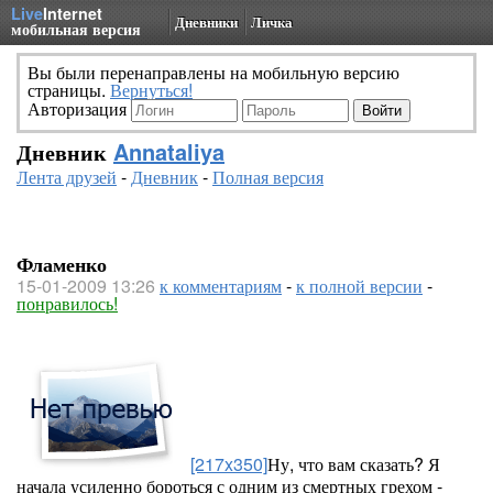
Live
Internet
Дневники
Личка
мобильная версия
Вы были перенаправлены на мобильную версию
страницы.
Вернуться!
Авторизация
Дневник
Annataliya
Лента друзей
-
Дневник
-
Полная версия
Фламенко
15-01-2009 13:26
к комментариям
-
к полной версии
-
понравилось!
[217x350]
Ну, что вам сказать? Я
начала усиленно бороться с одним из смертных грехом -