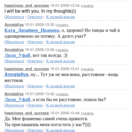
15-01-2009-13:34
удалить
happiness_and_success
I will be with you. In my thoughts)))
Обратиться
-
Ответить
-
К полной версии
15-01-2009-13:35
удалить
Annataliya
Катя_Дизайнер_Иванова
, о, здорово! Но танцы и чай я
одновременно не потяну. А долго учат?
Обратиться
-
Ответить
-
К полной версии
15-01-2009-13:36
удалить
Annataliya
Лиля_Уфа6
, вот так всегда. :))
Обратиться
-
Ответить
-
К полной версии
15-01-2009-13:41
удалить
happiness_and_success
Annataliya
, ну... Тут уж не моя вина, расстояния - вещь
жестокая
Обратиться
-
Ответить
-
К полной версии
15-01-2009-13:42
удалить
Annataliya
Лиля_Уфа6
, а если бы не расстояние, пошла бы?
Обратиться
-
Ответить
-
К полной версии
15-01-2009-13:44
удалить
happiness_and_success
Да. Мне фламенко самой очень нравится.
Ты приглашаешь меня погостить у вас?))))
Обратиться
-
Ответить
-
К полной версии