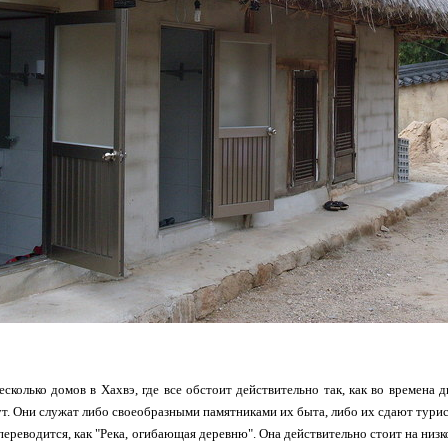
есколько домов в Хахвэ, где все обстоит действительно так, как во времена 
ут. Они служат либо своеобразными памятниками их быта, либо их сдают турист
переводится, как "Река, огибающая деревню". Она действительно стоит на низк