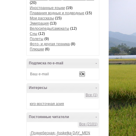
(20)
Иностранные языки
(19)
Плавания водные и подводные
(15)
Мои рассказы
(15)
Эмиграция
(13)
Велосипеды/самокаты
(12)
Сны
(12)
Полеты
(9)
Фото- и другая техника
(8)
Плюшки
(6)
Подписка по e-mail
-
Интересы
-
Все (1)
юго-восточная азия
Постоянные читатели
-
Все (2101)
-Поднебесная-
Assketka
DAY_MEN