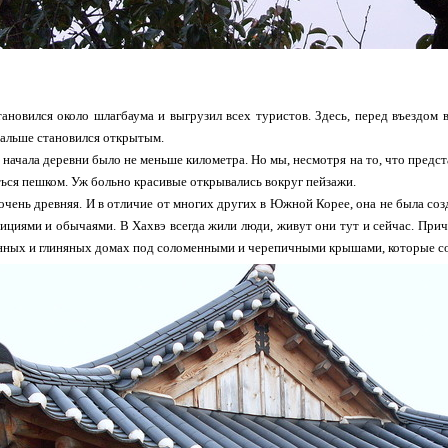
ановился около шлагбаума и выгрузил всех туристов. Здесь, перед въездом 
дальше становился открытым.
 начала деревни было не меньше километра. Но мы, несмотря на то, что предст
ься пешком. Уж больно красивые открывались вокруг пейзажи.
 очень древняя. И в отличие от многих других в Южной Корее, она не была со
циями и обычаями. В Хахвэ всегда жили люди, живут они тут и сейчас. Причем
енных и глиняных домах под соломенными и черепичными крышами, которые со