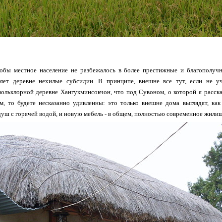
тобы местное население не разбежалось в более престижные и благополуч
яет деревне нехилые субсидии. В принципе, внешне все тут, если не уч
ольклорной деревне Хангукминсокчон, что под Сувоном, о которой я рассказ
м, то будете несказанно удивленны: это только внешне дома выглядят, ка
душ с горячей водой, и новую мебель - в общем, полностью современное жилищ