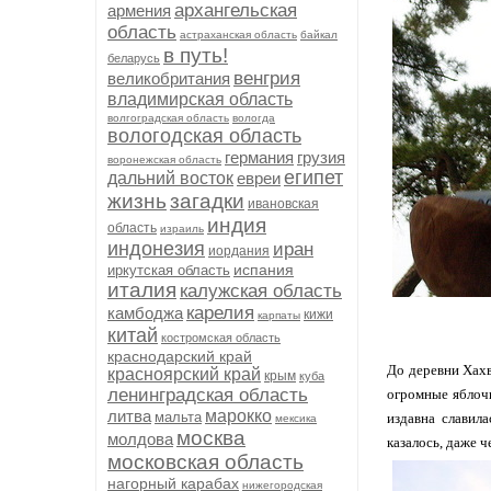
архангельская
армения
область
астраханская область
байкал
в путь!
беларусь
венгрия
великобритания
владимирская область
волгоградская область
вологда
вологодская область
германия
грузия
воронежская область
египет
дальний восток
евреи
жизнь
загадки
ивановская
индия
область
израиль
индонезия
иран
иордания
испания
иркутская область
италия
калужская область
карелия
камбоджа
кижи
карпаты
китай
костромская область
краснодарский край
До деревни Хахв
красноярский край
крым
куба
ленинградская область
огромные яблочн
литва
марокко
мальта
издавна славил
мексика
москва
молдова
казалось, даже ч
московская область
нагорный карабах
нижегородская