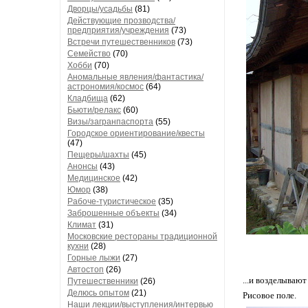
Дворцы/усадьбы
(81)
Действующие прозводства/
предприятия/учреждения
(73)
Встречи путешественников
(73)
Семейство
(70)
Хобби
(70)
Аномальные явления/фантастика/
астрономия/космос
(64)
Кладбища
(62)
Бьюти/релакс
(60)
Визы/загранпаспорта
(55)
Городское ориентирование/квесты
(47)
Пещеры/шахты
(45)
Анонсы
(43)
Медицинское
(42)
Юмор
(38)
Рабоче-туристическое
(35)
Заброшенные объекты
(34)
Климат
(31)
Московские рестораны традиционной
кухни
(28)
Горные лыжи
(27)
Автостоп
(26)
...и возделывают
Путешественники
(26)
Делюсь опытом
(21)
Рисовое поле.
Наши лекции/выступления/интервью