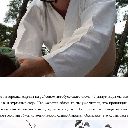
э из городка Андона на рейсовом автобусе ехать около 40 минут. Едва мы вые
ые и хурмовые сады. Что касается яблок, то мы уже читали, что провинция 
ась своими яблоками и перцем, но вот хурма... Ее оранжевые плоды висели
ерез окно автобуса источали нежно-сладкий аромат. Оказалось, что хурма расте