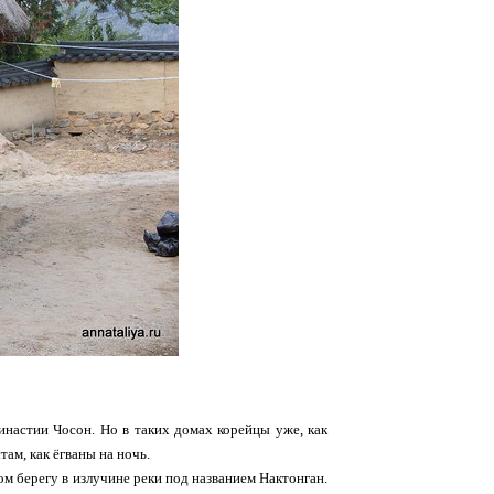
династии Чосон. Но в таких домах корейцы уже, как
ам, как ёгваны на ночь.
ом берегу в излучине реки под названием Нактонган.