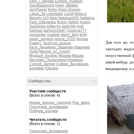
Elen_i_rebyata
Evgenij_Ruskich
Handbalancing
Heler
JBekkie
JulyFlower
Kelen
Khan-Dragon
Lapus_ka
Libertador
Lussit
Mela-ni
Melody-143
Nam
Natalya4455
Nattaliya
Pani_Ostrowska
Roksy
Taikhe
Yogini-
Sashenka
erlika
fro
gedichte
gost
harimau
karlsonchik67
lozanna777
nepaprika
nnadink
starry_fairy
teyty
vasily_sergeev
vesna_2010
Аргона
Для того же, ч
Граф-С
Золотое_кольцо
Катя_Дизайнер_Иванова
Лаконика
ежегодно выдел
ЛеДо
Мелом_по_стеклу
искусственной ф
Мудрый_Бодрис
Мышка-Машка
Наталия_Прошунина
Норманн
какой-нибудь до
Сергей_Щипин
София_Выговская-
Блехман
Юксаре
кондиционер, и 
Сообщества
-
Участник сообществ
(Всего в списке: 4)
Кошки_разных_народов
Пни_мира
Городские_взломщики
Пойдем_поедим
Читатель сообществ
(Всего в списке: 1)
Городские_взломщики