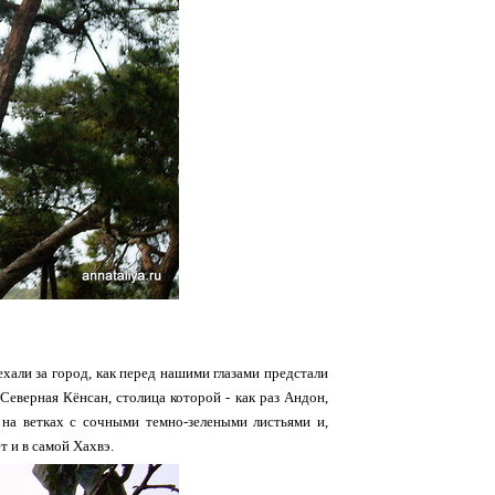
хали за город, как перед нашими глазами предстали
Северная Кёнсан, столица которой - как раз Андон,
 на ветках с сочными темно-зелеными листьями и,
т и в самой Хахвэ.