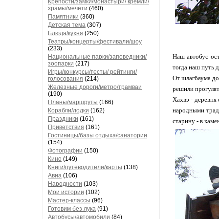
Крепости/замки/монастыри/ кремли/
храмы/мечети
(460)
Памятники
(360)
Детская тема
(307)
Блюда/кухня
(250)
Театры/концерты/фестивали/шоу
(233)
Наш автобус ост
Национальные парки/заповедники/
зоопарки
(217)
тогда наш путь 
Игры/конкурсы/тесты/ рейтинги/
От шлагбаума до
голосования
(214)
Железные дороги/метро/трамваи
решили прогулят
(190)
Хахвэ - деревня
Планы/маршруты
(166)
народными тради
Корабли/лодки
(162)
Праздники
(161)
старину - в кам
Приветствия
(161)
Гостиницы/базы отдыха/санатории
(154)
Фотографии
(150)
Кино
(149)
Книги/путеводители/карты
(138)
Авиа
(106)
Народности
(103)
Мои истории
(102)
Мастер-классы
(96)
Готовим без лука
(91)
Автобусы/автомобили
(84)