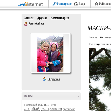
Регистрация
Вход
Рейтинги
Записи
Друзья
Комментарии
Annataliya
МАСКИ-
Пятница, 16 Январ
Про национальны
В друзья
Метки
-
австрия
Пермский край
азербайджан
албания
аргентина