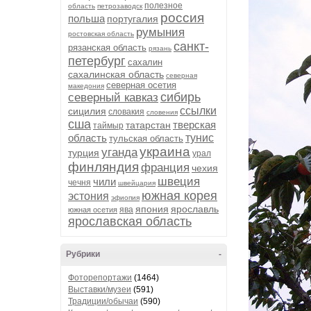
полезное
область
петрозаводск
россия
польша
португалия
румыния
ростовская область
санкт-
рязанская область
рязань
петербург
сахалин
сахалинская область
северная
северная осетия
македония
сибирь
северный кавказ
ссылки
сицилия
словакия
словения
сша
тверская
татарстан
таймыр
область
тунис
тульская область
украина
уганда
турция
урал
финляндия
франция
чехия
швеция
чили
чечня
швейцария
южная корея
эстония
эфиопия
япония
ярославль
ява
южная осетия
ярославская область
Рубрики
-
Фоторепортажи
(1464)
Выставки/музеи
(591)
Традиции/обычаи
(590)