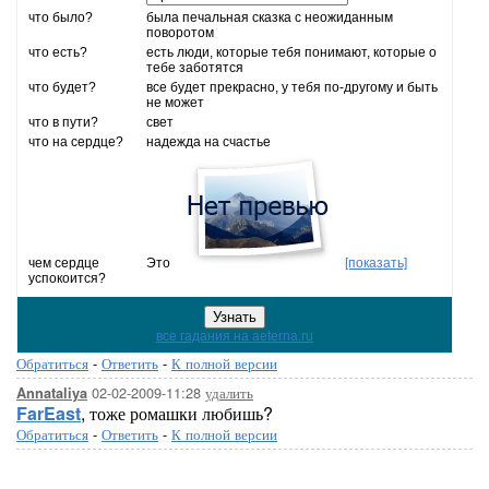
что было?
была печальная сказка с неожиданным
поворотом
что есть?
есть люди, которые тебя понимают, которые о
тебе заботятся
что будет?
все будет прекрасно, у тебя по-другому и быть
не может
что в пути?
свет
что на сердце?
надежда на счастье
чем сердце
Это
[показать]
успокоится?
все гадания на aeterna.ru
Обратиться
-
Ответить
-
К полной версии
02-02-2009-11:28
удалить
Annataliya
FarEast
, тоже ромашки любишь?
Обратиться
-
Ответить
-
К полной версии