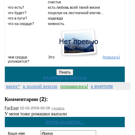
счастье
что есть?
есть любовь всей твоей жизни
что будет?
поцелуи на лестничной клетке...
что в пути?
надежда
что на сердце?
нежность
чем сердце
Это
[показать]
успокоится?
все гадания на aeterna.ru
вверх^
к полной версии
понравилось!
в evernote
Комментарии (2):
02-02-2009-06:08
удалить
FarEast
У меня тоже ромашки выпали
почти на картах...
Ваше имя