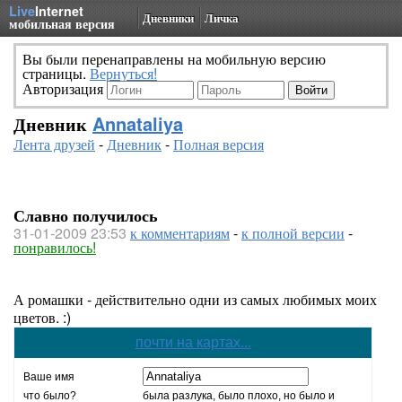
Live
Internet
Дневники
Личка
мобильная версия
Вы были перенаправлены на мобильную версию
страницы.
Вернуться!
Авторизация
Дневник
Annataliya
Лента друзей
-
Дневник
-
Полная версия
Славно получилось
31-01-2009 23:53
к комментариям
-
к полной версии
-
понравилось!
А ромашки - действительно одни из самых любимых моих
цветов. :)
почти на картах...
Ваше имя
что было?
была разлука, было плохо, но было и