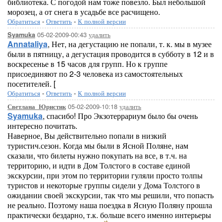
библиотека. С погодой нам тоже повезло. Был небольшой
морозец, а от снега в усадьбе все расчищено.
Обратиться
-
Ответить
-
К полной версии
05-02-2009-00:43
удалить
Syamuka
Annataliya
, Нет, на дегустацию не попали, т. к. мы в музее
были в пятницу, а дегустация проводится в субботу в 12 и в
воскресенье в 15 часов для групп. Но к группе
присоединяют по 2-3 человека из самостоятельных
посетителей. [
Обратиться
-
Ответить
-
К полной версии
05-02-2009-10:18
удалить
Светлана_Юристик
Syamuka
, спасибо! Про Экзотеррариум было бы очень
интересно почитать.
Наверное, Вы действительно попали в низкий
туристич.сезон. Когда мы были в Ясной Поляне, нам
сказали, что билеты нужно покупать на все, в т.ч. на
территорию, и идти в Дом Толстого в составе единой
экскурсии, при этом по территории гуляли просто толпы
туристов и некоторые группы сидели у Дома Толстого в
ожидании своей экскурсии, так что мы решили, что попасть
не реально. Поэтому наша поездка в Ясную Поляну прошла
практически бездарно, т.к. больше всего именно интерьеры