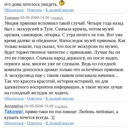
его дома хотелось увидеть.
Обратиться
-
Ответить
-
К полной версии
03-05-2009-14:00
удалить
Таковар
Увидев пряники вспомнил такой случай. Четыре года назад
был с экскурсией в Туле. Сначала кремль, потом музей
оружия, самоваров, обзорка. С утра ничего не ели. Вот уже
время далеко за обеденное. Напоследок музей пряников. Как
только вошли, гид сказал, что после экскурсии по музею,
будет торжественное чаепитие с пряниками. Лучше бы он
это не говорил. Сначала народ держался, но после видео,
первого зала, многие уже не слушали. Ведь из соседней
комнаты доносился аромат только что испечёных пряников.
А экскурсовод еще с таким смаком описывала начинки...
Так что красота красотой, история историей, но для
адекватного восприятия информации, в такие музеи лучше
на голодный желудок не ходить.
Обратиться
-
Ответить
-
К полной версии
03-05-2009-15:06
удалить
Annataliya
Takowar
, прямо-таки по пословице: Любовь любовью, а
кушать хочется всегда. :))
Обратиться
-
Ответить
-
К полной версии