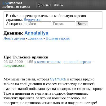
Live
Internet
Дневники
Личка
мобильная версия
Вы были перенаправлены на мобильную версию
страницы.
Вернуться!
Авторизация
Дневник
Annataliya
Лента друзей
-
Дневник
-
Полная версия
Про Тульские пряники
03-02-2009 11:55
к комментариям
-
к полной версии
-
понравилось!
Моя мама (та самая, которая
Syamuka
и которая вредно
забила на свой дневник и совсем ничего туда не пишет)
вместе с папой побывали тут на выходных в славном городе
Туле и привезли оттуда нам в подарок фирменнных
тульских пряников, за что им большое спасибо. Не
поверите, но пряников изначально нам подарили четыре!