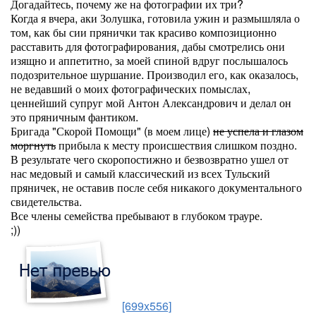
Догадайтесь, почему же на фотографии их три?
Когда я вчера, аки Золушка, готовила ужин и размышляла о
том, как бы сии прянички так красиво композиционно
расставить для фотографирования, дабы смотрелись они
изящно и аппетитно, за моей спиной вдруг послышалось
подозрительное шуршание. Производил его, как оказалось,
не ведавший о моих фотографических помыслах,
ценнейший супруг мой Антон Александрович и делал он
это пряничным фантиком.
Бригада "Скорой Помощи" (в моем лице)
не успела и глазом
моргнуть
прибыла к месту происшествия слишком поздно.
В результате чего скоропостижно и безвозвратно ушел от
нас медовый и самый классический из всех Тульский
пряничек, не оставив после себя никакого документального
свидетельства.
Все члены семейства пребывают в глубоком трауре.
;))
[699x556]