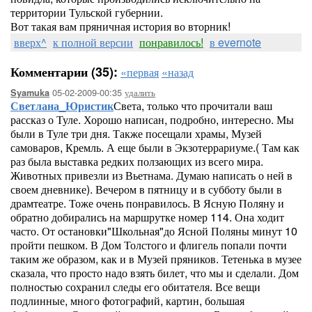
территории Тульской губернии.
Вот такая вам пряничная история во вторник!
вверх^
к полной версии
понравилось!
в evernote
Комментарии (35):
«первая
«назад
05-02-2009-00:35
удалить
Syamuka
Светлана_Юристик
Света, только что прочитали ваш
рассказ о Туле. Хорошо написан, подробно, интересно. Мы
были в Туле три дня. Также посещали храмы, Музей
самоваров, Кремль. А еще были в Экзотеррариуме.( Там как
раз была выставка редких ползающих из всего мира.
Животных привезли из Вьетнама. Думаю написать о ней в
своем дневнике). Вечером в пятницу и в субботу были в
драмтеатре. Тоже очень понравилось. В Ясную Поляну и
обратно добирались на маршрутке номер 114. Она ходит
часто. От остановки"Школьная"до Ясной Поляны минут 10
пройти пешком. В Дом Толстого и флигель попали почти
таким же образом, как и в Музей пряников. Тетенька в музее
сказала, что просто надо взять билет, что мы и сделали. Дом
полностью сохранил следы его обитателя. Все вещи
подлинные, много фотографий, картин, большая