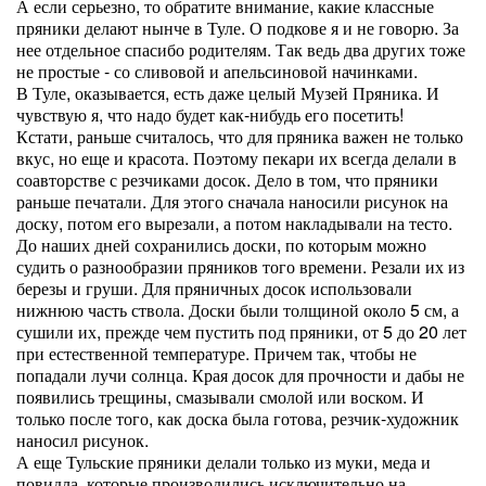
А если серьезно, то обратите внимание, какие классные
пряники делают нынче в Туле. О подкове я и не говорю. За
нее отдельное спасибо родителям. Так ведь два других тоже
не простые - со сливовой и апельсиновой начинками.
В Туле, оказывается, есть даже целый Музей Пряника. И
чувствую я, что надо будет как-нибудь его посетить!
Кстати, раньше считалось, что для пряника важен не только
вкус, но еще и красота. Поэтому пекари их всегда делали в
соавторстве с резчиками досок. Дело в том, что пряники
раньше печатали. Для этого сначала наносили рисунок на
доску, потом его вырезали, а потом накладывали на тесто.
До наших дней сохранились доски, по которым можно
судить о разнообразии пряников того времени. Резали их из
березы и груши. Для пряничных досок использовали
нижнюю часть ствола. Доски были толщиной около 5 см, а
сушили их, прежде чем пустить под пряники, от 5 до 20 лет
при естественной температуре. Причем так, чтобы не
попадали лучи солнца. Края досок для прочности и дабы не
появились трещины, смазывали смолой или воском. И
только после того, как доска была готова, резчик-художник
наносил рисунок.
А еще Тульские пряники делали только из муки, меда и
повидла, которые производились исключительно на