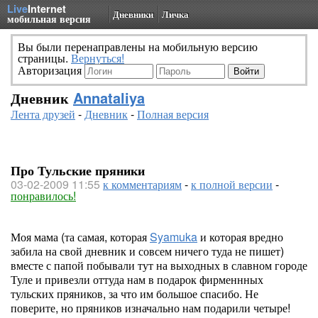
Live
Internet
Дневники
Личка
мобильная версия
Вы были перенаправлены на мобильную версию
страницы.
Вернуться!
Авторизация
Дневник
Annataliya
Лента друзей
-
Дневник
-
Полная версия
Про Тульские пряники
03-02-2009 11:55
к комментариям
-
к полной версии
-
понравилось!
Моя мама (та самая, которая
Syamuka
и которая вредно
забила на свой дневник и совсем ничего туда не пишет)
вместе с папой побывали тут на выходных в славном городе
Туле и привезли оттуда нам в подарок фирменнных
тульских пряников, за что им большое спасибо. Не
поверите, но пряников изначально нам подарили четыре!