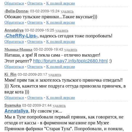
Обратиться
-
Ответить
-
К полной версии
03-02-2009-15:24
удалить
-Bella-Donna-
Обожаю тульские пряники...Такие вкусные)))
Обратиться
-
Ответить
-
К полной версии
03-02-2009-15:25
удалить
Annataliya
-CheRRy-Lips-
, надеюсь сегодня тоже попробовать!
Обратиться
-
Ответить
-
К полной версии
03-02-2009-19:43
удалить
Мышка-Машка
Наташа, а зря! Я пекла сама - отлично выходит!
Этот рецепт?
http://forum.say7.info/topic2680.html
:)
Обратиться
-
Ответить
-
К полной версии
03-02-2009-20:17
удалить
Ki_Rin
Ммм! прям так и захотелось тульского пряничка отведать!!
))) Хотя, кажется мне подруга оттуда привозила пряничек, в
виде кота )))
Обратиться
-
Ответить
-
К полной версии
03-02-2009-21:44
удалить
Syamuka
Annataliya
, Ну совсем уж...
Мы в Туле попробовали первый пряник, как говорится, не
отходя от кассы - в фирменном магазине при Музее
Пряников фабрики "Старая Тула". Попробовали, и поняли,