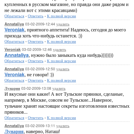
купленных в русском магазине, но правда они даже рядом и
не лежали вот с этими красавцами)
Обратиться
-
Ответить
-
К полной версии
03-02-2009-12:44
удалить
Annataliya
Veroniak
, приятного аппетита! Надеюсь, сегодня до моего
прихода хоть что-нибудь останется. :))
Обратиться
-
Ответить
-
К полной версии
03-02-2009-12:46
удалить
Veroniak
Annataliya
, нужно было заныкать куда нибудь))))))))
Обратиться
-
Ответить
-
К полной версии
03-02-2009-12:50
удалить
Annataliya
Veroniak
, не говори! :))
Обратиться
-
Ответить
-
К полной версии
03-02-2009-13:08
удалить
Лунария
И вкусные они какие! А вот Тульские пряники, сделаные,
например, в Москве, совсем не Тульские...Наверное,
тульчане хранят настоящие секреты изготовления известных
пряников...
Обратиться
-
Ответить
-
К полной версии
03-02-2009-13:11
удалить
Annataliya
Лунария
, наверно, Наташ!