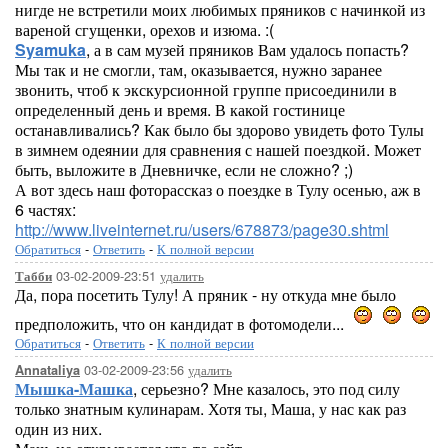
нигде не встретили моих любимых пряников с начинкой из
вареной сгущенки, орехов и изюма. :(
Syamuka
, а в сам музей пряников Вам удалось попасть?
Мы так и не смогли, там, оказывается, нужно заранее
звонить, чтоб к экскурсионной группе присоединили в
определенный день и время. В какой гостинице
останавливались? Как было бы здорово увидеть фото Тулы
в зимнем одеянии для сравнения с нашей поездкой. Может
быть, выложите в Дневничке, если не сложно? ;)
А вот здесь наш фоторассказ о поездке в Тулу осенью, аж в
6 частях:
http://www.liveinternet.ru/users/678873/page30.shtml
Обратиться
-
Ответить
-
К полной версии
03-02-2009-23:51
удалить
Табби
Да, пора посетить Тулу! А пряник - ну откуда мне было
предположить, что он кандидат в фотомодели...
Обратиться
-
Ответить
-
К полной версии
03-02-2009-23:56
удалить
Annataliya
Мышка-Машка
, серьезно? Мне казалось, это под силу
только знатным кулинарам. Хотя ты, Маша, у нас как раз
один из них.