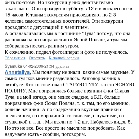
быть по-этому. Но экскурсии у них действительно
заказывают. Они проходят в субботу в 12 и в воскресенье в
15 часов. К таким экскурсиям присоединяют по 2-3
человека самостоятельных посетителей. Эти экскурсии
проводятся с дегустацией и чаепитием.
А останавливались мы в гостинице "Тула" потому, что она
расположена по направлению к Ясной Поляне, а туда мы
собирались поехать ранним утром.
К сожалению, подвел фотоаппарат и фото не получилось.
Обратиться
-
Ответить
-
К полной версии
04-02-2009-21:34
удалить
Syamuka
Annataliya
, Мы поначалу не знали, какие самые вкусные. У
самих туляков мнение разделилось. Разговор возник в
автобусе. Кто-то советовал СТАРУЮ ТУЛУ, кто-то ЯСНУЮ
ПОЛЯНУ. Мне понравилась больше пряники ф-ки Старая
Тула, на мой взгляд, они менее сладкие, а Б.Н. больше
понравились ф-ки Ясная Поляна, т. к. там, по его мнению,
больше начинки. А по содержанию вкусные пряники с
апельсином, со смородиной, со сливами, с цукатами, со
сгущенкой и т. д. . Мы взяли по 1-2 шт. Набралось видов 8.
Но это не все. Все просто не мыслимо попробовать. Как
надумаете ехать - сообщи, поговорим.