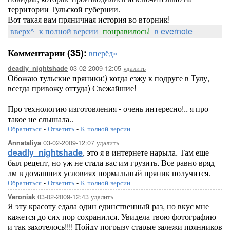
территории Тульской губернии.
Вот такая вам пряничная история во вторник!
вверх^
к полной версии
понравилось!
в evernote
Комментарии (35):
вперёд»
03-02-2009-12:05
удалить
deadly_nightshade
Обожаю тульские пряники:) когда езжу к подруге в Тулу,
всегда привожу оттуда) Свежайшие!
Про технологию изготовления - очень интересно!.. я про
такое не слышала..
Обратиться
-
Ответить
-
К полной версии
03-02-2009-12:07
удалить
Annataliya
deadly_nightshade
, это я в интернете нарыла. Там еще
был рецепт, но уж не стала вас им грузить. Все равно вряд
лм в домашних условиях нормальный пряник получится.
Обратиться
-
Ответить
-
К полной версии
03-02-2009-12:43
удалить
Veroniak
Я эту красоту едала один единственный раз, но вкус мне
кажется до сих пор сохранился. Увидела твою фотографию
и так захотелось!!!! Пойду погрызу старые залежи прянников