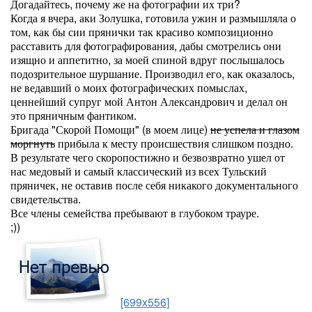
Догадайтесь, почему же на фотографии их три?
Когда я вчера, аки Золушка, готовила ужин и размышляла о
том, как бы сии прянички так красиво композиционно
расставить для фотографирования, дабы смотрелись они
изящно и аппетитно, за моей спиной вдруг послышалось
подозрительное шуршание. Производил его, как оказалось,
не ведавший о моих фотографических помыслах,
ценнейший супруг мой Антон Александрович и делал он
это пряничным фантиком.
Бригада "Скорой Помощи" (в моем лице)
не успела и глазом
моргнуть
прибыла к месту происшествия слишком поздно.
В результате чего скоропостижно и безвозвратно ушел от
нас медовый и самый классический из всех Тульский
пряничек, не оставив после себя никакого документального
свидетельства.
Все члены семейства пребывают в глубоком трауре.
;))
[699x556]