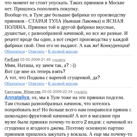
что момент не стоит упускать. Таких пряников в Москве
нет. Пришлось пополнять покупку.
Вообще-то, в Туле две большие фабрики по производству
пряников - СТАРАЯ ТУЛА (бывшая Лакомка) и ЯСНАЯ
ПОЛЯНА. Пряники той и другой фабрики вкусные,
душистые, с разнообразной начинкой, но все же разные. И
рецепт вроде бы один, а вот секрет производства у каждой
фабрики свой. Они его не выдают. А как же! Конкуренция!
Обратиться
-
Ответить
-
К полной версии
03-02-2009-21:45
удалить
FarEast
Ммм, Наташа, ну зачем так, а? :-))
Вот где мне их теперь взять?
А тот, что Подкова с вареной сгущенкой, да?
Обратиться
-
Ответить
-
К полной версии
03-02-2009-22:24
удалить
Светлана_Юристик
Annataliya
, ох, мы в Туле тоже на эти пряники подсели.
Там столько разнообразных начинок, что хотелось
попробовать все! Но больше всего нам понравился пряник с
шоколадно-фруктовой начинкой! А вот в магазине при
музее были пряники почему-то всего 2 видов: с начинкой из
сгущенки и ягодного джема. Поэтому основную партию
пряников пришлось закупать у вокзала. А еще мы почему-то