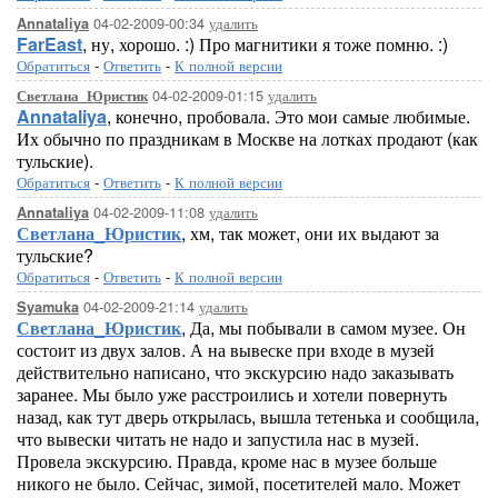
04-02-2009-00:34
удалить
Annataliya
FarEast
, ну, хорошо. :) Про магнитики я тоже помню. :)
Обратиться
-
Ответить
-
К полной версии
04-02-2009-01:15
удалить
Светлана_Юристик
Annataliya
, конечно, пробовала. Это мои самые любимые.
Их обычно по праздникам в Москве на лотках продают (как
тульские).
Обратиться
-
Ответить
-
К полной версии
04-02-2009-11:08
удалить
Annataliya
Светлана_Юристик
, хм, так может, они их выдают за
тульские?
Обратиться
-
Ответить
-
К полной версии
04-02-2009-21:14
удалить
Syamuka
Светлана_Юристик
, Да, мы побывали в самом музее. Он
состоит из двух залов. А на вывеске при входе в музей
действительно написано, что экскурсию надо заказывать
заранее. Мы было уже расстроились и хотели повернуть
назад, как тут дверь открылась, вышла тетенька и сообщила,
что вывески читать не надо и запустила нас в музей.
Провела экскурсию. Правда, кроме нас в музее больше
никого не было. Сейчас, зимой, посетителей мало. Может