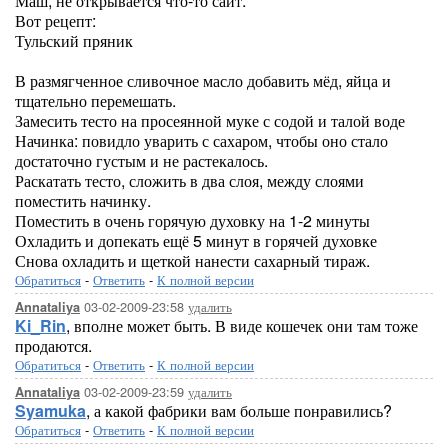
Маш, не открывается что-то сайт.
Вот рецепт:
Тульский пряник
В размягченное сливочное масло добавить мёд, яйца и
тщательно перемешать.
Замесить тесто на просеянной муке с содой и талой воде
Начинка: повидло уварить с сахаром, чтобы оно стало
достаточно густым и не растекалось.
Раскатать тесто, сложить в два слоя, между слоями
поместить начинку.
Поместить в очень горячую духовку на 1-2 минуты
Охладить и допекать ещё 5 минут в горячей духовке
Снова охладить и щеткой нанести сахарный тираж.
Обратиться
-
Ответить
-
К полной версии
03-02-2009-23:58
удалить
Annataliya
Ki_Rin
, вполне может быть. В виде кошечек они там тоже
продаются.
Обратиться
-
Ответить
-
К полной версии
03-02-2009-23:59
удалить
Annataliya
Syamuka
, а какой фабрики вам больше понравились?
Обратиться
-
Ответить
-
К полной версии