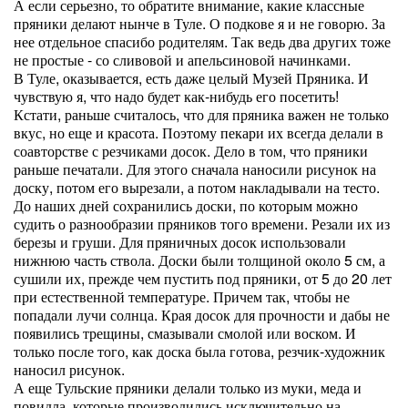
А если серьезно, то обратите внимание, какие классные
пряники делают нынче в Туле. О подкове я и не говорю. За
нее отдельное спасибо родителям. Так ведь два других тоже
не простые - со сливовой и апельсиновой начинками.
В Туле, оказывается, есть даже целый Музей Пряника. И
чувствую я, что надо будет как-нибудь его посетить!
Кстати, раньше считалось, что для пряника важен не только
вкус, но еще и красота. Поэтому пекари их всегда делали в
соавторстве с резчиками досок. Дело в том, что пряники
раньше печатали. Для этого сначала наносили рисунок на
доску, потом его вырезали, а потом накладывали на тесто.
До наших дней сохранились доски, по которым можно
судить о разнообразии пряников того времени. Резали их из
березы и груши. Для пряничных досок использовали
нижнюю часть ствола. Доски были толщиной около 5 см, а
сушили их, прежде чем пустить под пряники, от 5 до 20 лет
при естественной температуре. Причем так, чтобы не
попадали лучи солнца. Края досок для прочности и дабы не
появились трещины, смазывали смолой или воском. И
только после того, как доска была готова, резчик-художник
наносил рисунок.
А еще Тульские пряники делали только из муки, меда и
повидла, которые производились исключительно на