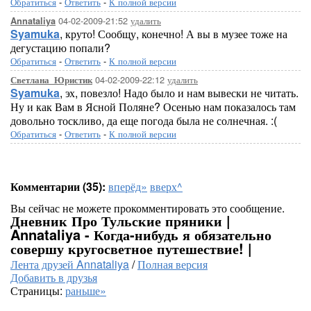
Обратиться
-
Ответить
-
К полной версии
04-02-2009-21:52
удалить
Annataliya
Syamuka
, круто! Сообщу, конечно! А вы в музее тоже на
дегустацию попали?
Обратиться
-
Ответить
-
К полной версии
04-02-2009-22:12
удалить
Светлана_Юристик
Syamuka
, эх, повезло! Надо было и нам вывески не читать.
Ну и как Вам в Ясной Поляне? Осенью нам показалось там
довольно тоскливо, да еще погода была не солнечная. :(
Обратиться
-
Ответить
-
К полной версии
Комментарии (35):
вперёд»
вверх^
Вы сейчас не можете прокомментировать это сообщение.
Дневник Про Тульские пряники |
Annataliya - Когда-нибудь я обязательно
совершу кругосветное путешествие! |
Лента друзей Annataliya
/
Полная версия
Добавить в друзья
Страницы:
раньше»