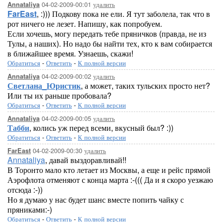
04-02-2009-00:01
удалить
Annataliya
FarEast
, :))) Подкову пока не ели. Я тут заболела, так что в
рот ничего не лезет. Напишу, как попробуем.
Если хочешь, могу передать тебе пряничков (правда, не из
Тулы, а наших). Но надо бы найти тех, кто к вам собирается
в ближайшее время. Узнаешь, скажи!
Обратиться
-
Ответить
-
К полной версии
04-02-2009-00:02
удалить
Annataliya
Светлана_Юристик
, а может, таких тульских просто нет?
Или ты их раньше пробовала?
Обратиться
-
Ответить
-
К полной версии
04-02-2009-00:05
удалить
Annataliya
Табби
, колись уж перед всеми, вкусный был? :))
Обратиться
-
Ответить
-
К полной версии
04-02-2009-00:30
удалить
FarEast
Annataliya
, давай выздоравливай!!
В Торонто мало кто летает из Москвы, а еще и рейс прямой
Аэрофлота отменяют с конца марта :-((( Да и я скоро уезжаю
отсюда :-))
Но я думаю у нас будет шанс вместе попить чайку с
пряниками:-)
Обратиться
-
Ответить
-
К полной версии