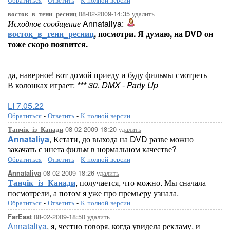
08-02-2009-14:35
удалить
восток_в_тени_ресниц
Исходное сообщение
Annataliya:
восток_в_тени_ресниц
, посмотри. Я думаю, на DVD он
тоже скоро появится.
да, наверное! вот домой приеду и буду фильмы смотреть
В колонках играет:
*** 30. DMX - Party Up
LI 7.05.22
Обратиться
-
Ответить
-
К полной версии
08-02-2009-18:20
удалить
Танчік_із_Канади
Annataliya
, Кстати, до выхода на DVD разве можно
закачать с инета фильм в нормальном качестве?
Обратиться
-
Ответить
-
К полной версии
08-02-2009-18:26
удалить
Annataliya
Танчік_із_Канади
, получается, что можно. Мы сначала
посмотрели, а потом я уже про премьеру узнала.
Обратиться
-
Ответить
-
К полной версии
08-02-2009-18:50
удалить
FarEast
Annataliya
, я, честно говоря, когда увидела рекламу, и