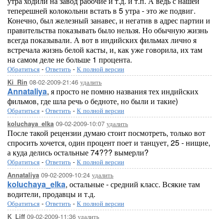
утра ходили на завод рабочие и т.д. и т.п. А ведь с нашей
теперешней колокольни встать в 5 утра - это же подвиг.
Конечно, был железный занавес, и негатив в адрес партии и
правительства показывать было нельзя. Но обычную жизнь
всегда показывали. А вот в индийских фильмах лично я
встречала жизнь белой касты, и, как уже говорила, их там
на самом деле не больше 1 процента.
Обратиться
-
Ответить
-
К полной версии
08-02-2009-21:46
удалить
Ki_Rin
Annataliya
, я просто не помню названия тех индийских
фильмов, где шла речь о бедноте, но были и такие)
Обратиться
-
Ответить
-
К полной версии
09-02-2009-10:07
удалить
koluchaya_elka
После такой рецензии думаю стоит посмотреть, только вот
спросить хочется, один процент поет и танцует, 25 - нищие,
а куда делись остальные 74??? вымерли?
Обратиться
-
Ответить
-
К полной версии
09-02-2009-10:24
удалить
Annataliya
koluchaya_elka
, остальные - средний класс. Всякие там
водители, продавцы и т.д.
Обратиться
-
Ответить
-
К полной версии
09-02-2009-11:36
удалить
K_Liff