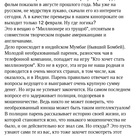
фильм показали в августе прошлого года. Мы уже на
русском, не мудрствуя лукаво, скачали его из интернета
сегодня. А в качестве премьеры в нашем кинопрокате он
выходит только 12 февраля. Ну где логика?
Это я вещаю о "Миллионере из трущоб", отснятым в
совместном творческом порыве американцами и
англичанами.
Дело происходит в индийском Мумбае (бывший Бомбей).
Молодой необразованный паренек, разносчик чая в
телефонной компании, попадает на игру "Кто хочет стать
миллионером". Кто не в курсе, эта игра не наша родная и
проводится в очень многих странах, в том числе, как
оказалось, и в Индии. Парень правильно отвечает на все
вопросы ведущего и выигравает очень крупную сумму
денег. Но игра не успевает закончится. На самом последнем
вопросе его задерживает полиция, подозревая в
мошенничестве. Ведь никто не может поверить, что
необразованный юноша может быть таким интеллектуалом!
В полиции парень рассказывает историю своей жизни, из
которой становится ясно, что никакого мошенничества не
было, и он дейсвительно все знал сам. Но откуда? Это пусть
узнают сами те из вас, кто тоже захочет посмотреть этот