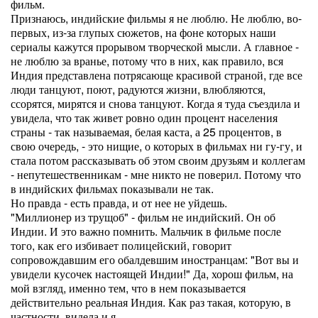
фильм.
Признаюсь, индийские фильмы я не люблю. Не люблю, во-
первых, из-за глупых сюжетов, на фоне которых наши
сериалы кажутся прорывом творческой мысли. А главное -
не люблю за вранье, потому что в них, как правило, вся
Индия представлена потрясающе красивой страной, где все
люди танцуют, поют, радуются жизни, влюбляются,
ссорятся, мирятся и снова танцуют. Когда я туда съездила и
увидела, что так живет ровно один процент населения
страны - так называемая, белая каста, а 25 процентов, в
свою очередь, - это нищие, о которых в фильмах ни гу-гу, и
стала потом рассказывать об этом своим друзьям и коллегам
- непутешественникам - мне никто не поверил. Потому что
в индийских фильмах показывали не так.
Но правда - есть правда, и от нее не уйдешь.
"Миллионер из трущоб" - фильм не индийский. Он об
Индии. И это важно помнить. Мальчик в фильме после
того, как его избивает полицейский, говорит
сопровождавшим его обалдевшим иностранцам: "Вот вы и
увидели кусочек настоящей Индии!" Да, хорош фильм, на
мой взгляд, именно тем, что в нем показывается
действительно реальная Индия. Как раз такая, которую, в
частности, видела и я.