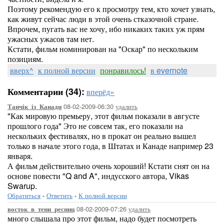
Поэтому рекомендую его к просмотру тем, кто хочет узнать,
как живут сейчас люди в этой очень стказочной стране.
Впрочем, пугать вас не хочу, ибо никаких таких уж прям
ужасных ужасов там нет.
Кстати, фильм номинирован на "Оскар" по нескольким
позициям.
вверх^
к полной версии
понравилось!
в evernote
Комментарии (34):
вперёд»
08-02-2009-06:30
удалить
Танчік_із_Канади
"Как мировую премьеру, этот фильм показали в августе
прошлого года" Это не совсем так, его показали на
нескольких фестивалях, но в прокат он реально вышел
только в начале этого года, в Штатах и Канаде например 23
января.
А фильм действительно очень хороший! Кстати снят он на
основе повести "Q and A", индусского автора, Vikas
Swarup.
Обратиться
-
Ответить
-
К полной версии
08-02-2009-07:26
удалить
восток_в_тени_ресниц
много слышала про этот фильм, надо будет посмотреть