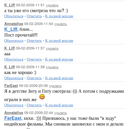
09-02-2009-11:51
удалить
K_Liff
а ты уже его смотрела что ли? :)
Обратиться
-
Ответить
-
К полной версии
09-02-2009-11:54
удалить
Annataliya
K_Liff
, блин...
Пост прочитай!!!
Обратиться
-
Ответить
-
К полной версии
09-02-2009-11:57
удалить
K_Liff
ааа
Обратиться
-
Ответить
-
К полной версии
09-02-2009-11:58
удалить
K_Liff
как не хорошо :)
Обратиться
-
Ответить
-
К полной версии
09-02-2009-20:06
удалить
FarEast
Я в детстве Зиту и Гиту смотрела:-))) А потом с подружками
играли в них же
Обратиться
-
Ответить
-
К полной версии
09-02-2009-22:44
удалить
Annataliya
FarEast
, хихи. :))) Признаюсь, у нас тоже были "в ходу"
индийские фильмы. Мы снимали зановески с окон и делали