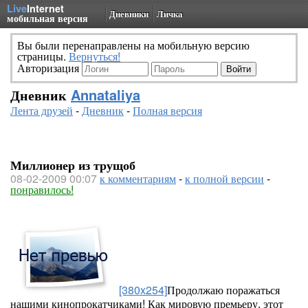
Live
Internet
Дневники
Личка
мобильная версия
Вы были перенаправлены на мобильную версию
страницы.
Вернуться!
Авторизация
Дневник
Annataliya
Лента друзей
-
Дневник
-
Полная версия
Миллионер из трущоб
08-02-2009 00:07
к комментариям
-
к полной версии
-
понравилось!
[380x254]
Продолжаю поражаться
нашими кинопрокатчиками! Как мировую премьеру, этот