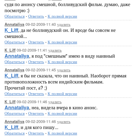
судя по анонсу смешной, болливудский фильм. думаю, даже
посмотрю :)
Обратиться
-
Ответить
-
К полной версии
09-02-2009-11:40
удалить
Annataliya
K_Liff
, да не болливудский он. И вроде бы совсем не
смешной...
Обратиться
-
Ответить
-
К полной версии
09-02-2009-11:41
удалить
K_Liff
Annataliya
, я под "смешным" имею в виду наивный
Обратиться
-
Ответить
-
К полной версии
09-02-2009-11:45
удалить
Annataliya
K_Liff
, я бы не сказала, что он наивный. Наоборот прямая
противоположность всем индийским фильмам.
Прочитай пост, а? ;)
Обратиться
-
Ответить
-
К полной версии
09-02-2009-11:46
удалить
K_Liff
Annataliya
, неа, видела вчера в кино анонс.
Обратиться
-
Ответить
-
К полной версии
09-02-2009-11:46
удалить
Annataliya
K_Liff
, и для кого пишу...
Обратиться
-
Ответить
-
К полной версии