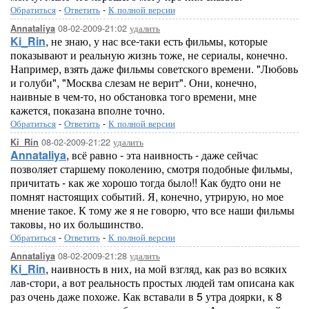
Обратиться
-
Ответить
-
К полной версии
08-02-2009-21:02
удалить
Annataliya
Ki_Rin
, не знаю, у нас все-таки есть фильмы, которые
показывают и реальную жизнь тоже, не сериалы, конечно.
Например, взять даже фильмы советского времени. "Любовь
и голуби", "Москва слезам не верит". Они, конечно,
наивные в чем-то, но обстановка того времени, мне
кажется, показана вполне точно.
Обратиться
-
Ответить
-
К полной версии
08-02-2009-21:22
удалить
Ki_Rin
Annataliya
, всё равно - эта наивность - даже сейчас
позволяет старшему поколению, смотря подобные фильмы,
причитать - как же хорошо тогда было!! Как будто они не
помнят настоящих событий. Я, конечно, утрирую, но мое
мнение такое. К тому же я не говорю, что все наши фильмы
таковы, но их большинство.
Обратиться
-
Ответить
-
К полной версии
08-02-2009-21:28
удалить
Annataliya
Ki_Rin
, наивность в них, на мой взгляд, как раз во всяких
лав-стори, а вот реальность простых людей там описана как
раз очень даже похоже. Как вставали в 5 утра доярки, к 8