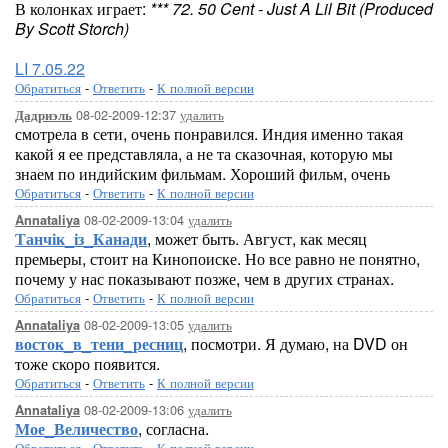
В колонках играет:
*** 72. 50 Cent - Just A Lil Bit (Produced
By Scott Storch)
LI 7.05.22
Обратиться
-
Ответить
-
К полной версии
08-02-2009-12:37
удалить
Дадриэль
смотрела в сети, очень понравился. Индия именно такая
какой я ее представляла, а не та сказочная, которую мы
знаем по индийским фильмам. Хороший фильм, очень
Обратиться
-
Ответить
-
К полной версии
08-02-2009-13:04
удалить
Annataliya
Танчік_із_Канади
, может быть. Август, как месяц
премьеры, стоит на Кинопоиске. Но все равно не понятно,
почему у нас показывают позже, чем в других странах.
Обратиться
-
Ответить
-
К полной версии
08-02-2009-13:05
удалить
Annataliya
восток_в_тени_ресниц
, посмотри. Я думаю, на DVD он
тоже скоро появится.
Обратиться
-
Ответить
-
К полной версии
08-02-2009-13:06
удалить
Annataliya
Мое_Величество
, согласна.
Обратиться
-
Ответить
-
К полной версии