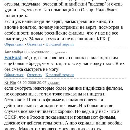
отзывы, подумала, очередной индийский "шедевр" и очень
удивилась, что столько номинаций на Оскар. Надо будет
посмотреть.
Если уж наши люди не верят, насмотревшись кино, то
вполне понятно, почему иностранцы не верят, посмотрев в
особенности новые российские фильмы, что у нас не все
пьют водку 24 часа в сутки, и не все шпионы КГБ:-))
Обратиться
-
Ответить
-
К полной версии
08-02-2009-19:55
удалить
Annataliya
FarEast
, ой, ну, если говорить о наших сериалах, то там
еще больше бреда, чем в том, что все у нас водку пьют. Я их
без смеха смотреть не могу.
Обратиться
-
Ответить
-
К полной версии
08-02-2009-20:07
удалить
Ki_Rin
если смотреть некоторые более ранние индийские фильмы,
не современные, то там тоже показаны и нищета и
бесправие. Просто в фильме все намного легче, и
действительно с танцами и песнями. И в большинстве
случаев все заканчивается хорошо. Но ведь и у нас - что в
СССР, что в России показывали и показывают фильмы,
далекие от действительности. А про сериалы наши вообще
молчу. Мало что хорошего могу про них сказать.