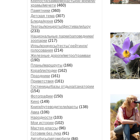
Крепости/замки/монастыри/ кремли/
храмы/мечети
(460)
Памятники
(360)
Детская тема
(307)
Блюда/кухня
(250)
Театры/концерты/фестивали/шоу
(233)
Национальные парки/заповедники/
зоопарки
(217)
Игры/конкурсы/тесты/ рейтинги/
голосования
(214)
Железные дороги/метро/трамваи
(190)
Планы/маршруты
(166)
Корабли/лодки
(162)
Праздники
(161)
Приветствия
(161)
Гостиницы/базы отдыха/санатории
(154)
Фотографии
(150)
Кино
(149)
Книги/путеводители/карты
(138)
Авиа
(106)
Народности
(103)
Мои истории
(102)
Мастер-классы
(96)
Готовим без лука
(91)
Автобусы/автомобили
(84)