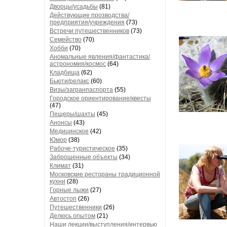
Дворцы/усадьбы
(81)
Действующие прозводства/
предприятия/учреждения
(73)
Встречи путешественников
(73)
Семейство
(70)
Хобби
(70)
Аномальные явления/фантастика/
астрономия/космос
(64)
Кладбища
(62)
Бьюти/релакс
(60)
Визы/загранпаспорта
(55)
Городское ориентирование/квесты
(47)
Пещеры/шахты
(45)
Анонсы
(43)
Медицинское
(42)
Юмор
(38)
Рабоче-туристическое
(35)
Заброшенные объекты
(34)
Климат
(31)
Московские рестораны традиционной
кухни
(28)
Горные лыжи
(27)
Автостоп
(26)
Путешественники
(26)
Делюсь опытом
(21)
Наши лекции/выступления/интервью