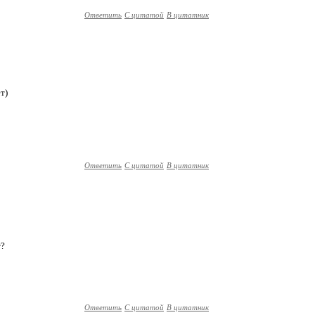
Ответить
С цитатой
В цитатник
т)
Ответить
С цитатой
В цитатник
т?
Ответить
С цитатой
В цитатник