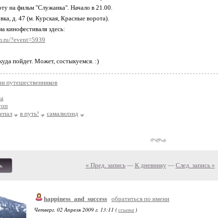
ту на фильм "Служанка". Начало в 21.00.
вка, д. 47 (м. Курская, Красные ворота).
а кинофестиваля здесь:
m.ru/?event=5939
куда пойдет. Может, состыкуемся. :)
чи путешественников
ы
топ
епал
в путь!
самалилэнд
« Пред. запись
—
К дневнику
—
След. запись »
ь
happiness_and_success
обратиться по имени
Четверг, 02 Апреля 2009 г. 13:11 (
ссылка
)