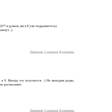
10!!! я думала, вы в 8 уже подрываетесь)
ачнут...)
Ответить
С цитатой
В цитатник
 в 9. Иногда это получается. :) Но выходим редко,
 по расписанию.
Ответить
С цитатой
В цитатник