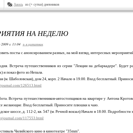
Авось
из (+ сутки) дневников
ИЯТИЯ НА НЕДЕЛЮ
 2009 г. 13:04
+ в цитатник
овить посты с анонсированием разных, на мой взгляд, интересных мероприяти
годня. Встреча путешественников из серии "Лекции на дебаркадере". Будет 
х) и показ фото из Непала.
ая (м. Шаболовская), дом 24, корп. 2 Начало в 19.00. Вход бесплатный. Прино
vejournal.com/126513.html
ббота. Встреча путешественников-автостопщиков на квартире у Антона Кротова
се желающие. Вход бесплатный. Приносите плюшки к чаю.
ское шоссе, д. 112-2, кв. 547 (м. Речной вокзал) Начало в 18.00. Подробности 
livejournal.com/117553.html
стиваль Чилийского кино в кинотеатре "35mm".