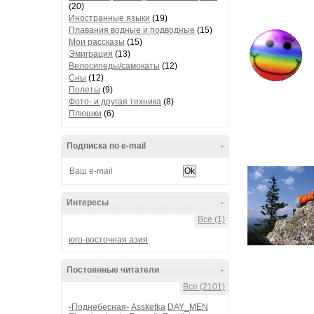
(20)
Иностранные языки
(19)
Плавания водные и подводные
(15)
Мои рассказы
(15)
Эмиграция
(13)
Велосипеды/самокаты
(12)
Сны
(12)
Полеты
(9)
Фото- и другая техника
(8)
Плюшки
(6)
Подписка по e-mail
-
Интересы
-
Все (1)
юго-восточная азия
Постоянные читатели
-
Все (2101)
-Поднебесная-
Assketka
DAY_MEN