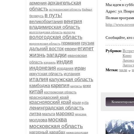
архангельская
армения
Мы идем в суббо
область
астраханская область
байкал
Адрес: ул. Покро
в путь!
беларусь
Полная программ
венгрия
великобритания
http://www.zove
владимирская область
волгоградская область
вологда
вологодская область
Сообщайте, кто 
германия
грузия
воронежская область
египет
дальний восток
евреи
Рубрики:
Встре
жизнь
загадки
Кино
ивановская
Анонс
индия
область
израиль
Автос
индонезия
иран
иордания
Метки:
чили
н
испания
иркутская область
италия
калужская область
карелия
камбоджа
кижи
карпаты
китай
костромская область
краснодарский край
красноярский край
Комментироват
крым
куба
ленинградская область
литва
марокко
мальта
мексика
москва
молдова
московская область
нагорный карабах
нижегородская