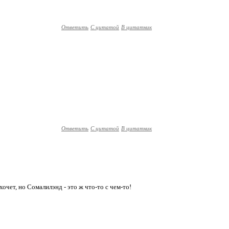
Ответить
С цитатой
В цитатник
Ответить
С цитатой
В цитатник
хочет, но Сомалилэнд - это ж что-то с чем-то!