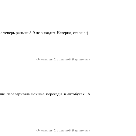
 а теперь раньше 8-9 не выходит. Наверно, старею:)
Ответить
С цитатой
В цитатник
полне переваривала ночные переезды в автобусах. А
Ответить
С цитатой
В цитатник