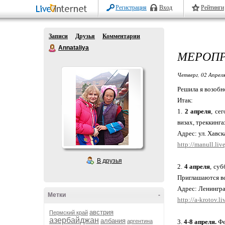
Регистрация
Вход
Рейтинги
Записи
Друзья
Комментарии
Annataliya
МЕРОПР
Четверг, 02 Апреля
Решила я возобн
Итак:
1.
2 апреля
, се
визах, треккинга
Адрес: ул. Хавск
http://manull.li
В друзья
2.
4 апреля
, су
Приглашаются в
Адрес: Ленинград
Метки
-
http://a-krotov.
австрия
Пермский край
азербайджан
албания
аргентина
3.
4-8 апреля.
Фе