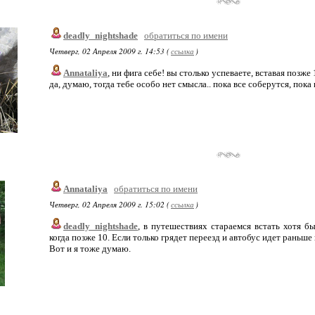
deadly_nightshade
обратиться по имени
Четверг, 02 Апреля 2009 г. 14:53 (
ссылка
)
Annataliya
, ни фига себе! вы столько успеваете, вставая позже 
да, думаю, тогда тебе особо нет смысла.. пока все соберутся, пока н
Annataliya
обратиться по имени
Четверг, 02 Апреля 2009 г. 15:02 (
ссылка
)
deadly_nightshade
, в путешествиях стараемся встать хотя бы
когда позже 10. Если только грядет переезд и автобус идет раньше
Вот и я тоже думаю.