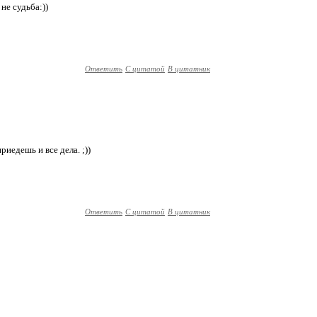
не судьба:))
Ответить
С цитатой
В цитатник
приедешь и все дела. ;))
Ответить
С цитатой
В цитатник