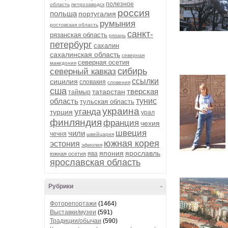
полезное
область
петрозаводск
россия
польша
португалия
румыния
ростовская область
санкт-
рязанская область
рязань
петербург
сахалин
сахалинская область
северная
северная осетия
македония
сибирь
северный кавказ
ссылки
сицилия
словакия
словения
сша
тверская
татарстан
таймыр
область
тунис
тульская область
украина
уганда
турция
урал
финляндия
франция
чехия
швеция
чили
чечня
швейцария
южная корея
эстония
эфиопия
япония
ярославль
ява
южная осетия
ярославская область
Рубрики
-
Фоторепортажи
(1464)
Выставки/музеи
(591)
Традиции/обычаи
(590)