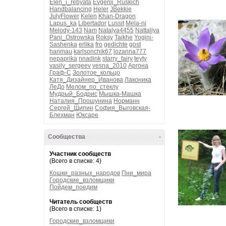
Elen_i_rebyata
Evgenij_Ruskich
Handbalancing
Heler
JBekkie
JulyFlower
Kelen
Khan-Dragon
Lapus_ka
Libertador
Lussit
Mela-ni
Melody-143
Nam
Natalya4455
Nattaliya
Pani_Ostrowska
Roksy
Taikhe
Yogini-
Sashenka
erlika
fro
gedichte
gost
harimau
karlsonchik67
lozanna777
nepaprika
nnadink
starry_fairy
teyty
vasily_sergeev
vesna_2010
Аргона
Граф-С
Золотое_кольцо
Катя_Дизайнер_Иванова
Лаконика
ЛеДо
Мелом_по_стеклу
Мудрый_Бодрис
Мышка-Машка
Наталия_Прошунина
Норманн
Сергей_Щипин
София_Выговская-
Блехман
Юксаре
Сообщества
-
Участник сообществ
(Всего в списке: 4)
Кошки_разных_народов
Пни_мира
Городские_взломщики
Пойдем_поедим
Читатель сообществ
(Всего в списке: 1)
Городские_взломщики