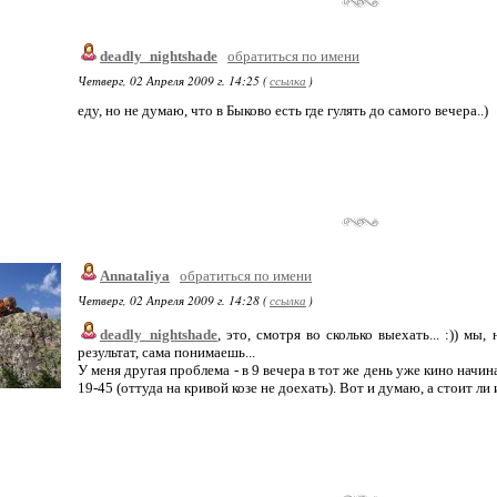
deadly_nightshade
обратиться по имени
Четверг, 02 Апреля 2009 г. 14:25 (
ссылка
)
еду, но не думаю, что в Быково есть где гулять до самого вечера..)
Annataliya
обратиться по имени
Четверг, 02 Апреля 2009 г. 14:28 (
ссылка
)
deadly_nightshade
, это, смотря во сколько выехать... :)) мы
результат, сама понимаешь...
У меня другая проблема - в 9 вечера в тот же день уже кино начин
19-45 (оттуда на кривой козе не доехать). Вот и думаю, а стоит ли и