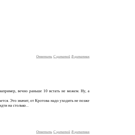
Ответить
С цитатой
В цитатник
, например, вечно раньше 10 встать не можем. Ну, а
ается. Это значит, от Кротова надо уходить не позже
дти на столько...
Ответить
С цитатой
В цитатник