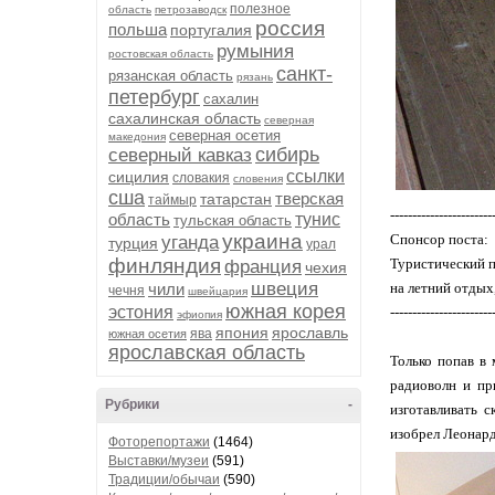
полезное
область
петрозаводск
россия
польша
португалия
румыния
ростовская область
санкт-
рязанская область
рязань
петербург
сахалин
сахалинская область
северная
северная осетия
македония
сибирь
северный кавказ
ссылки
сицилия
словакия
словения
сша
тверская
татарстан
таймыр
-----------------------
область
тунис
тульская область
украина
Спонсор поста:
уганда
турция
урал
финляндия
Туристический п
франция
чехия
швеция
чили
на летний отдых
чечня
швейцария
южная корея
эстония
-----------------------
эфиопия
япония
ярославль
ява
южная осетия
ярославская область
Только попав в 
радиоволн и пр
Рубрики
-
изготавливать с
изобрел Леонард
Фоторепортажи
(1464)
Выставки/музеи
(591)
Традиции/обычаи
(590)