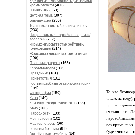
Крепости/замки/монастыри/ кремли/
храмы/мечети
(460)
Памятники
(360)
Детская тема
(307)
Блюда/кухня
(250)
Театры/концерты/фестивали/шоу
(233)
Национальные парки/заповедники/
зоопарки
(217)
Игры/конкурсы/тесты/ рейтинги/
голосования
(214)
Железные дороги/метро/трамваи
(190)
Планы/маршруты
(166)
Корабли/лодки
(162)
Праздники
(161)
Приветствия
(161)
Гостиницы/базы отдыха/санатории
(154)
То, что Леонард
Фотографии
(150)
Кино
(149)
числе, на воду),
Книги/путеводители/карты
(138)
просто удивляеш
Авиа
(106)
считают, что Ле
Народности
(103)
паровой машины 
Мои истории
(102)
Мастер-классы
(96)
без применения.
Готовим без лука
(91)
будет минимальн
Автобусы/автомобили
(84)