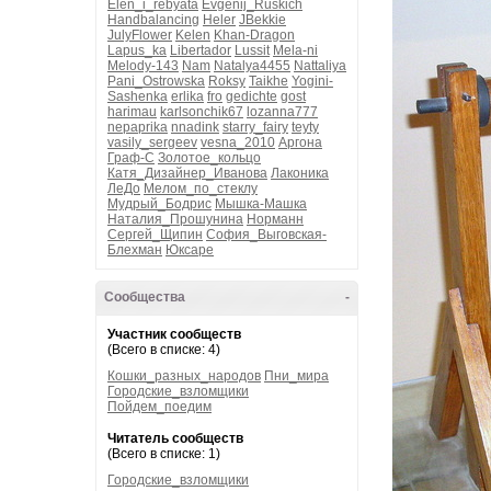
Elen_i_rebyata
Evgenij_Ruskich
Handbalancing
Heler
JBekkie
JulyFlower
Kelen
Khan-Dragon
Lapus_ka
Libertador
Lussit
Mela-ni
Melody-143
Nam
Natalya4455
Nattaliya
Pani_Ostrowska
Roksy
Taikhe
Yogini-
Sashenka
erlika
fro
gedichte
gost
harimau
karlsonchik67
lozanna777
nepaprika
nnadink
starry_fairy
teyty
vasily_sergeev
vesna_2010
Аргона
Граф-С
Золотое_кольцо
Катя_Дизайнер_Иванова
Лаконика
ЛеДо
Мелом_по_стеклу
Мудрый_Бодрис
Мышка-Машка
Наталия_Прошунина
Норманн
Сергей_Щипин
София_Выговская-
Блехман
Юксаре
Сообщества
-
Участник сообществ
(Всего в списке: 4)
Кошки_разных_народов
Пни_мира
Городские_взломщики
Пойдем_поедим
Читатель сообществ
(Всего в списке: 1)
Городские_взломщики