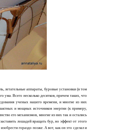
ль, летательные аппараты, буровые установки (в том
го ума. Всего несколько десятков, причем таких, что
следования ученых нашего времени, и многие из них
мпактных и мощных источников энергии (к примеру,
нство его механизмов, многие из них так и остались
 заставить лошадей вращать бур, но эффект от этого
зобрести гораздо позже. А вот, как он это сделал и