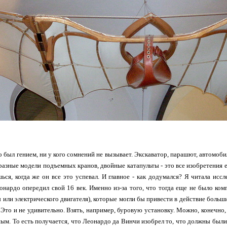
о был гением, ни у кого сомнений не вызывает. Экскаватор, парашют, автомоби
 разные модели подъемных кранов, двойные катапульты - это все изобретения е
ься, когда же он все это успевал. И главное - как додумался? Я читала ис
онардо опередил свой 16 век. Именно из-за того, что тогда еще не было ко
или электрического двигателя), которые могли бы привести в действие больши
 Это и не удивительно. Взять, например, буровую установку. Можно, конечно,
ым. То есть получается, что Леонардо да Винчи изобрел то, что должны были и