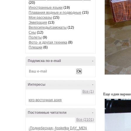
(20)
Иностранные языки
(19)
Плавания водные и подводные
(15)
Мои рассказы
(15)
Эмиграция
(13)
Велосипеды/самокаты
(12)
Сны
(12)
Полеты
(9)
Фото- и другая техника
(8)
Плюшки
(6)
Подписка по e-mail
-
Интересы
-
Все (1)
Еще один вариан
юго-восточная азия
Постоянные читатели
-
Все (2101)
-Поднебесная-
Assketka
DAY_MEN