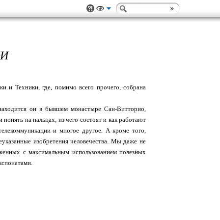
ЧИ
 и Техники, где, помимо всего прочего, собрана
 находится он в бывшем монастыре Сан-Витторио,
и понять на пальцах, из чего состоят и как работают
телекоммуникации и многое другое. А кроме того,
шеуказанные изобретения человечества. Мы даже не
ложенных с максимальным использованием полезных
экспонатами.