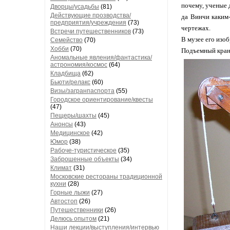
почему, ученые 
Дворцы/усадьбы
(81)
Действующие прозводства/
да Винчи каким-
предприятия/учреждения
(73)
чертежах.
Встречи путешественников
(73)
В музее его изо
Семейство
(70)
Хобби
(70)
Подъемный кран
Аномальные явления/фантастика/
астрономия/космос
(64)
Кладбища
(62)
Бьюти/релакс
(60)
Визы/загранпаспорта
(55)
Городское ориентирование/квесты
(47)
Пещеры/шахты
(45)
Анонсы
(43)
Медицинское
(42)
Юмор
(38)
Рабоче-туристическое
(35)
Заброшенные объекты
(34)
Климат
(31)
Московские рестораны традиционной
кухни
(28)
Горные лыжи
(27)
Автостоп
(26)
Путешественники
(26)
Делюсь опытом
(21)
Наши лекции/выступления/интервью