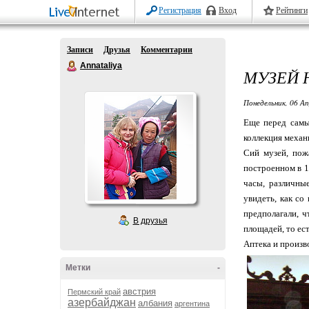
Регистрация
Вход
Рейтинги
Записи
Друзья
Комментарии
Annataliya
МУЗЕЙ 
Понедельник, 06 Ап
Еще перед самы
коллекция механ
Сий музей, пож
построенном в 16
часы, различны
увидеть, как со
предполагали, 
В друзья
площадей, то ест
Аптека и произв
Метки
-
австрия
Пермский край
азербайджан
албания
аргентина