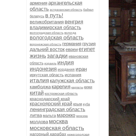
архангельская
армения
область
астраханская область
байкал
в путь!
беларусь
венгрия
великобритания
владимирская область
волгоградская область
вологда
вологодская область
германия
грузия
воронежская область
египет
дальний восток
евреи
жизнь
загадки
ивановская
индия
область
израиль
индонезия
иран
иордания
испания
иркутская область
италия
калужская область
карелия
камбоджа
кижи
карпаты
китай
костромская область
краснодарский край
красноярский край
крым
куба
ленинградская область
литва
марокко
мальта
мексика
москва
молдова
московская область
нагорный карабах
нижегородская