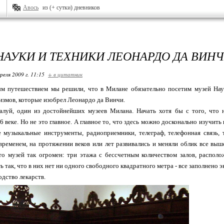
Авось
из (+ сутки) дневников
НАУКИ И ТЕХНИКИ ЛЕОНАРДО ДА ВИН
реля 2009 г. 11:15
+ в цитатник
м путешествием мы решили, что в Милане обязательно посетим музей Науки
измов, которые изобрел Леонардо да Винчи.
алуй, один из достойнейших музеев Милана. Начать хотя бы с того, что
 веке. Но не это главное. А главное то, что здесь можно досконально изучить 
е музыкальные инструменты, радиоприемники, телеграф, телефонная связь, 
 временем, на протяжении веков или лет развивались и меняли облик все вы
что музей так огромен: три этажа с бессчетным количеством залов, распо
ь так, что в них нет ни одного свободного квадратного метра - все заполнено 
одство лекарств.