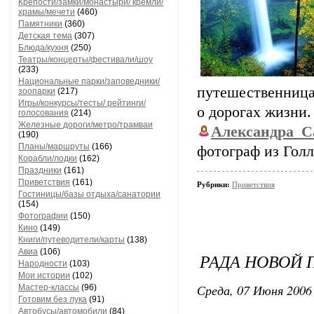
Крепости/замки/монастыри/ кремли/
храмы/мечети
(460)
Памятники
(360)
Детская тема
(307)
Блюда/кухня
(250)
Театры/концерты/фестивали/шоу
(233)
Национальные парки/заповедники/
путешественница
зоопарки
(217)
Игры/конкурсы/тесты/ рейтинги/
о дорогах жизни.
голосования
(214)
Железные дороги/метро/трамваи
Александра_
(190)
Планы/маршруты
(166)
фотограф из Гол
Корабли/лодки
(162)
Праздники
(161)
Приветствия
(161)
Рубрики:
Приветствия
Гостиницы/базы отдыха/санатории
(154)
Фотографии
(150)
Кино
(149)
Книги/путеводители/карты
(138)
Авиа
(106)
РАДА НОВОЙ 
Народности
(103)
Мои истории
(102)
Среда, 07 Июня 2006 
Мастер-классы
(96)
Готовим без лука
(91)
Автобусы/автомобили
(84)