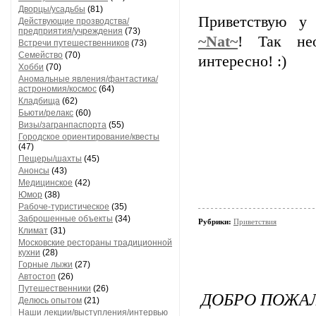
Дворцы/усадьбы
(81)
Приветствую у
Действующие прозводства/
предприятия/учреждения
(73)
~Nat~
! Так не
Встречи путешественников
(73)
Семейство
(70)
интересно! :)
Хобби
(70)
Аномальные явления/фантастика/
астрономия/космос
(64)
Кладбища
(62)
Бьюти/релакс
(60)
Визы/загранпаспорта
(55)
Городское ориентирование/квесты
(47)
Пещеры/шахты
(45)
Анонсы
(43)
Медицинское
(42)
Юмор
(38)
Рабоче-туристическое
(35)
Заброшенные объекты
(34)
Рубрики:
Приветствия
Климат
(31)
Московские рестораны традиционной
кухни
(28)
Горные лыжи
(27)
Автостоп
(26)
Путешественники
(26)
ДОБРО ПОЖАЛ
Делюсь опытом
(21)
Наши лекции/выступления/интервью