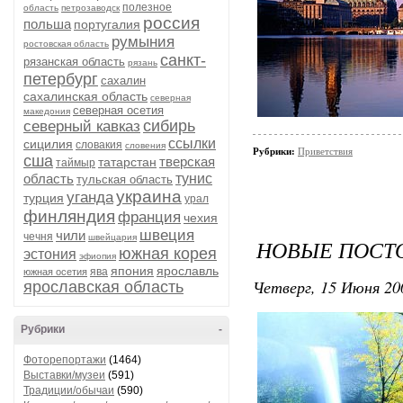
полезное
область
петрозаводск
россия
польша
португалия
румыния
ростовская область
санкт-
рязанская область
рязань
петербург
сахалин
сахалинская область
северная
северная осетия
македония
сибирь
северный кавказ
ссылки
сицилия
словакия
словения
Рубрики:
Приветствия
сша
тверская
татарстан
таймыр
область
тунис
тульская область
украина
уганда
турция
урал
финляндия
франция
чехия
швеция
чили
чечня
швейцария
НОВЫЕ ПОСТ
южная корея
эстония
эфиопия
япония
ярославль
ява
южная осетия
Четверг, 15 Июня 20
ярославская область
Рубрики
-
Фоторепортажи
(1464)
Выставки/музеи
(591)
Традиции/обычаи
(590)