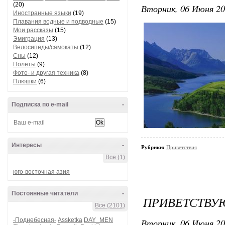
(20)
Вторник, 06 Июня 20
Иностранные языки
(19)
Плавания водные и подводные
(15)
Мои рассказы
(15)
Эмиграция
(13)
Велосипеды/самокаты
(12)
Сны
(12)
Полеты
(9)
Фото- и другая техника
(8)
Плюшки
(6)
Подписка по e-mail
-
Интересы
-
Рубрики:
Приветствия
Все (1)
юго-восточная азия
Постоянные читатели
-
ПРИВЕТСТВУЮ
Все (2101)
-Поднебесная-
Assketka
DAY_MEN
Вторник, 06 Июня 20