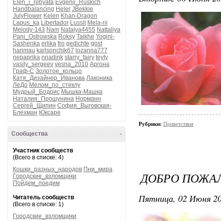
Elen_i_rebyata
Evgenij_Ruskich
Handbalancing
Heler
JBekkie
JulyFlower
Kelen
Khan-Dragon
Lapus_ka
Libertador
Lussit
Mela-ni
Melody-143
Nam
Natalya4455
Nattaliya
Pani_Ostrowska
Roksy
Taikhe
Yogini-
Sashenka
erlika
fro
gedichte
gost
harimau
karlsonchik67
lozanna777
nepaprika
nnadink
starry_fairy
teyty
vasily_sergeev
vesna_2010
Аргона
Граф-С
Золотое_кольцо
Катя_Дизайнер_Иванова
Лаконика
ЛеДо
Мелом_по_стеклу
Мудрый_Бодрис
Мышка-Машка
Наталия_Прошунина
Норманн
Сергей_Щипин
София_Выговская-
Блехман
Юксаре
Рубрики:
Приветствия
Сообщества
-
Участник сообществ
(Всего в списке: 4)
Кошки_разных_народов
Пни_мира
ДОБРО ПОЖАЛ
Городские_взломщики
Пойдем_поедим
Пятница, 02 Июня 20
Читатель сообществ
(Всего в списке: 1)
Городские_взломщики