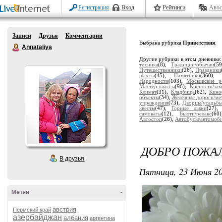
Регистрация
Вход
Рейтинги
Авос
Записи
Друзья
Комментарии
Выбрана рубрика
Приветствия
.
Annataliya
Другие рубрики в этом дневнике
техника
(8),
Традиции/обычаи
(5
Путешественники
(26),
Праздники
шахты
(45),
Памятники
(360)
Народности
(103),
Московские р
Мастер-классы
(96),
Крепости/за
Климат
(31),
Кладбища
(62),
Кино
объекты
(34),
Железные дороги/ме
учреждения
(73),
Дворцы/усадьб
квесты
(47),
Горные лыжи
(27)
самокаты
(12),
Бьюти/релакс
(6
Автостоп
(26),
Автобусы/автомоб
ДОБРО ПОЖАЛ
В друзья
Пятница, 23 Июня 20
Метки
-
австрия
Пермский край
азербайджан
албания
аргентина