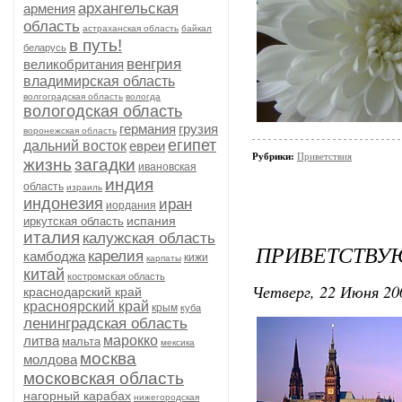
архангельская
армения
область
астраханская область
байкал
в путь!
беларусь
венгрия
великобритания
владимирская область
волгоградская область
вологда
вологодская область
германия
грузия
воронежская область
египет
дальний восток
евреи
Рубрики:
Приветствия
жизнь
загадки
ивановская
индия
область
израиль
индонезия
иран
иордания
испания
иркутская область
италия
калужская область
ПРИВЕТСТВУ
карелия
камбоджа
кижи
карпаты
китай
костромская область
Четверг, 22 Июня 20
краснодарский край
красноярский край
крым
куба
ленинградская область
литва
марокко
мальта
мексика
москва
молдова
московская область
нагорный карабах
нижегородская