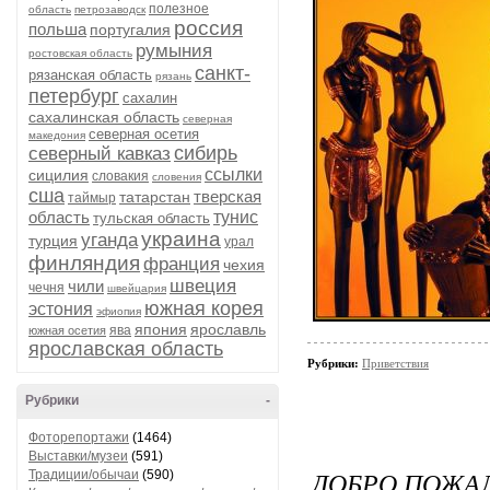
полезное
область
петрозаводск
россия
польша
португалия
румыния
ростовская область
санкт-
рязанская область
рязань
петербург
сахалин
сахалинская область
северная
северная осетия
македония
сибирь
северный кавказ
ссылки
сицилия
словакия
словения
сша
тверская
татарстан
таймыр
область
тунис
тульская область
украина
уганда
турция
урал
финляндия
франция
чехия
швеция
чили
чечня
швейцария
южная корея
эстония
эфиопия
япония
ярославль
ява
южная осетия
ярославская область
Рубрики:
Приветствия
Рубрики
-
Фоторепортажи
(1464)
Выставки/музеи
(591)
ДОБРО ПОЖАЛ
Традиции/обычаи
(590)