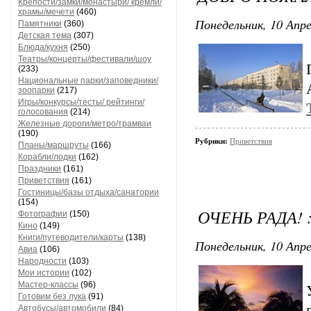
Крепости/замки/монастыри/ кремли/
храмы/мечети
(460)
Понедельник, 10 Апре
Памятники
(360)
Детская тема
(307)
Блюда/кухня
(250)
Театры/концерты/фестивали/шоу
(233)
Национальные парки/заповедники/
зоопарки
(217)
Игры/конкурсы/тесты/ рейтинги/
голосования
(214)
Железные дороги/метро/трамваи
(190)
Рубрики:
Приветствия
Планы/маршруты
(166)
Корабли/лодки
(162)
Праздники
(161)
Приветствия
(161)
Гостиницы/базы отдыха/санатории
(154)
ОЧЕНЬ РАДА! :
Фотографии
(150)
Кино
(149)
Книги/путеводители/карты
(138)
Понедельник, 10 Апре
Авиа
(106)
Народности
(103)
Мои истории
(102)
Мастер-классы
(96)
Готовим без лука
(91)
Автобусы/автомобили
(84)