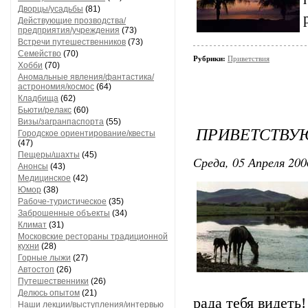
Дворцы/усадьбы
(81)
Действующие прозводства/
предприятия/учреждения
(73)
Встречи путешественников
(73)
Семейство
(70)
Рубрики:
Приветствия
Хобби
(70)
Аномальные явления/фантастика/
астрономия/космос
(64)
Кладбища
(62)
Бьюти/релакс
(60)
Визы/загранпаспорта
(55)
ПРИВЕТСТВУЮ
Городское ориентирование/квесты
(47)
Пещеры/шахты
(45)
Среда, 05 Апреля 200
Анонсы
(43)
Медицинское
(42)
Юмор
(38)
Рабоче-туристическое
(35)
Заброшенные объекты
(34)
Климат
(31)
Московские рестораны традиционной
кухни
(28)
Горные лыжи
(27)
Автостоп
(26)
Путешественники
(26)
Делюсь опытом
(21)
рада тебя видеть! 
Наши лекции/выступления/интервью