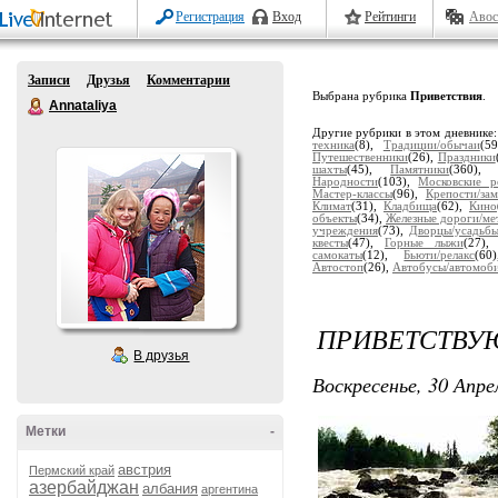
Регистрация
Вход
Рейтинги
Авос
Записи
Друзья
Комментарии
Выбрана рубрика
Приветствия
.
Annataliya
Другие рубрики в этом дневнике
техника
(8),
Традиции/обычаи
(5
Путешественники
(26),
Праздники
шахты
(45),
Памятники
(360)
Народности
(103),
Московские р
Мастер-классы
(96),
Крепости/за
Климат
(31),
Кладбища
(62),
Кино
объекты
(34),
Железные дороги/ме
учреждения
(73),
Дворцы/усадьб
квесты
(47),
Горные лыжи
(27)
самокаты
(12),
Бьюти/релакс
(6
Автостоп
(26),
Автобусы/автомоб
ПРИВЕТСТВУ
В друзья
Воскресенье, 30 Апре
Метки
-
австрия
Пермский край
азербайджан
албания
аргентина