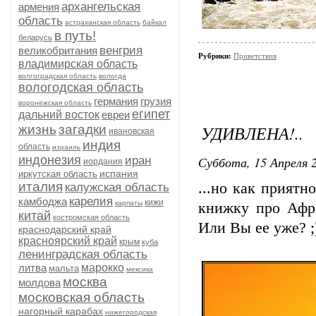
архангельская
армения
область
астраханская область
байкал
в путь!
беларусь
венгрия
великобритания
Рубрики:
Приветствия
владимирская область
волгоградская область
вологда
вологодская область
германия
грузия
воронежская область
египет
дальний восток
евреи
УДИВЛЕНА!..
жизнь
загадки
ивановская
индия
область
израиль
индонезия
Суббота, 15 Апреля 2
иран
иордания
испания
иркутская область
италия
...но как приятн
калужская область
карелия
камбоджа
кижи
карпаты
книжку про Афри
китай
костромская область
Или Вы ее уже? ;
краснодарский край
красноярский край
крым
куба
ленинградская область
литва
марокко
мальта
мексика
москва
молдова
московская область
нагорный карабах
нижегородская