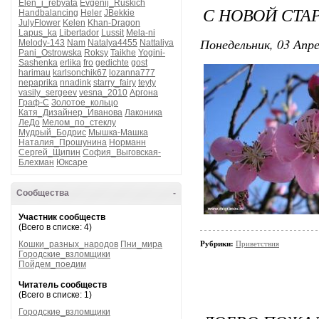
Elen_i_rebyata
Evgenij_Ruskich
С НОВОЙ СТАР
Handbalancing
Heler
JBekkie
JulyFlower
Kelen
Khan-Dragon
Lapus_ka
Libertador
Lussit
Mela-ni
Понедельник, 03 Апре
Melody-143
Nam
Natalya4455
Nattaliya
Pani_Ostrowska
Roksy
Taikhe
Yogini-
Sashenka
erlika
fro
gedichte
gost
harimau
karlsonchik67
lozanna777
nepaprika
nnadink
starry_fairy
teyty
vasily_sergeev
vesna_2010
Аргона
Граф-С
Золотое_кольцо
Катя_Дизайнер_Иванова
Лаконика
ЛеДо
Мелом_по_стеклу
Мудрый_Бодрис
Мышка-Машка
Наталия_Прошунина
Норманн
Сергей_Щипин
София_Выговская-
Блехман
Юксаре
Сообщества
-
Участник сообществ
(Всего в списке: 4)
Кошки_разных_народов
Пни_мира
Рубрики:
Приветствия
Городские_взломщики
Пойдем_поедим
Читатель сообществ
(Всего в списке: 1)
Городские_взломщики