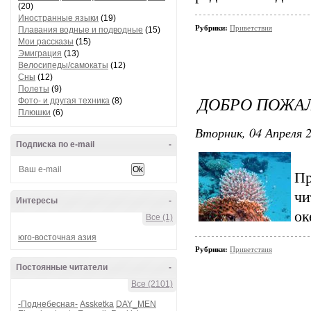
(20)
Иностранные языки
(19)
Рубрики:
Приветствия
Плавания водные и подводные
(15)
Мои рассказы
(15)
Эмиграция
(13)
Велосипеды/самокаты
(12)
Сны
(12)
Полеты
(9)
ДОБРО ПОЖАЛ
Фото- и другая техника
(8)
Плюшки
(6)
Вторник, 04 Апреля 2
Подписка по e-mail
-
П
чи
Интересы
-
ок
Все (1)
юго-восточная азия
Рубрики:
Приветствия
Постоянные читатели
-
Все (2101)
-Поднебесная-
Assketka
DAY_MEN