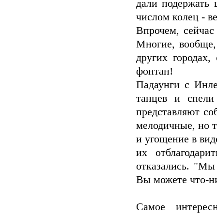
дали подержать
числом колец - в
Впрочем, сейчас
Многие, вообще,
других городах,
фонтан!
Падаунги с Инле
танцев и спели
представляют со
мелодичные, но т
и угощение в вид
их отблагодари
отказались. "Мы
Вы можете что-ни
Самое интерес