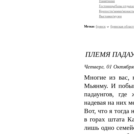
Памятники
Гостиницы/базы отдыха
Крепости/замки/монаст
Выставки/музеи
Метки:
брянск
брянская област
ПЛЕМЯ ПАДА
Четверг, 01 Октября
Многие из вас, 
Мьянму. И побыв
падаунгов, где
надевая на них м
Вот, что я тогда
в горах штата К
лишь одно семей