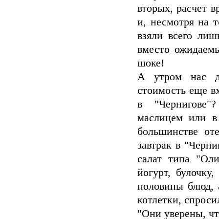
вторых, расчет в
и, несмотря на т
взяли всего лиш
вместо ожидаемы
шоке!
А утром нас до
стоимость еще вх
в "Чернигове"
маслицем или в 
большинстве от
завтрак в "Черни
салат типа "Оли
йогурт, булочку
половины блюд, 
котлетки, спроси
"Они уверены, что