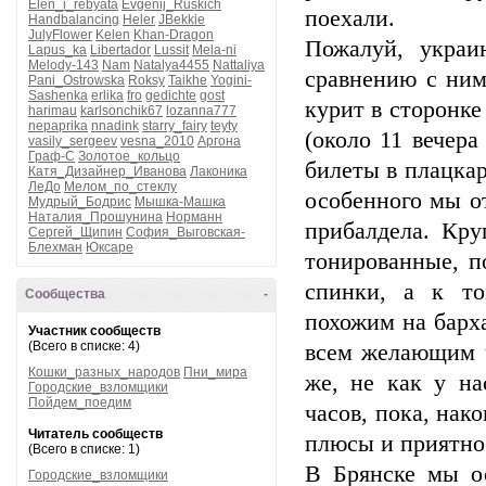
Elen_i_rebyata
Evgenij_Ruskich
поехали.
Handbalancing
Heler
JBekkie
JulyFlower
Kelen
Khan-Dragon
Пожалуй, украи
Lapus_ka
Libertador
Lussit
Mela-ni
Melody-143
Nam
Natalya4455
Nattaliya
сравнению с ни
Pani_Ostrowska
Roksy
Taikhe
Yogini-
Sashenka
erlika
fro
gedichte
gost
курит в сторонке
harimau
karlsonchik67
lozanna777
nepaprika
nnadink
starry_fairy
teyty
(около 11 вечер
vasily_sergeev
vesna_2010
Аргона
Граф-С
Золотое_кольцо
билеты в плацкар
Катя_Дизайнер_Иванова
Лаконика
ЛеДо
Мелом_по_стеклу
особенного мы от
Мудрый_Бодрис
Мышка-Машка
Наталия_Прошунина
Норманн
прибалдела. Кру
Сергей_Щипин
София_Выговская-
Блехман
Юксаре
тонированные, п
спинки, а к т
Сообщества
-
похожим на барх
Участник сообществ
(Всего в списке: 4)
всем желающим ч
Кошки_разных_народов
Пни_мира
же, не как у на
Городские_взломщики
Пойдем_поедим
часов, пока, нак
Читатель сообществ
плюсы и приятно
(Всего в списке: 1)
В Брянске мы ос
Городские_взломщики