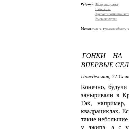
Рубрики:
Фоторепортажи
Памятники
Крепости/замки/монаст
Выставки/музеи
Метки:
тула
тульская область
ГОНКИ НА 
ВПЕРВЫЕ СЕЛА
Понедельник, 21 Сент
Конечно, будучи
заныривали в К
Так, например
квадрациклах. Ес
такие небольшие
у джипа, а с у