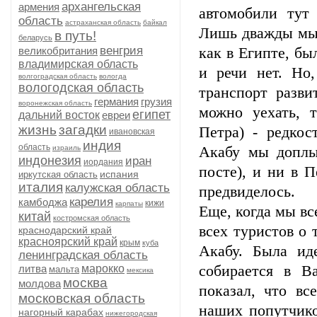
архангельская
армения
автомобили тут
область
астраханская область
байкал
Лишь дважды мы 
в путь!
беларусь
венгрия
великобритания
как в Египте, бы
владимирская область
и речи нет. Но
волгоградская область
вологда
вологодская область
транспорт разв
германия
грузия
воронежская область
можно уехать, т
египет
дальний восток
евреи
жизнь
загадки
Петра) - редкос
ивановская
индия
область
израиль
Акабу мы доплы
индонезия
иран
иордания
посте), и ни в 
испания
иркутская область
италия
калужская область
предвиделось.
карелия
камбоджа
кижи
карпаты
Еще, когда мы в
китай
костромская область
всех туристов о 
краснодарский край
красноярский край
крым
куба
Акабу. Была ид
ленинградская область
литва
марокко
собирается в В
мальта
мексика
москва
молдова
показал, что вс
московская область
наших попутчик
нагорный карабах
нижегородская