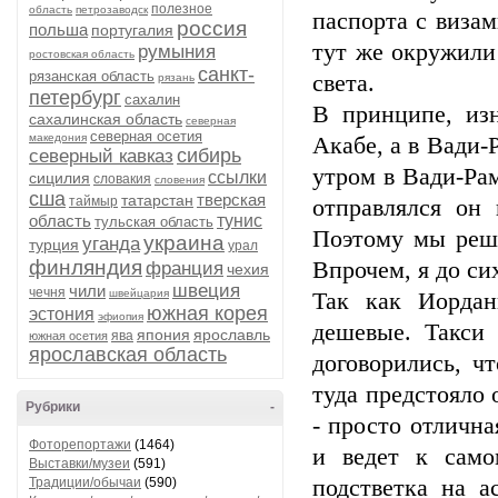
полезное
область
петрозаводск
паспорта с визам
россия
польша
португалия
тут же окружили
румыния
ростовская область
санкт-
рязанская область
света.
рязань
петербург
сахалин
В принципе, из
сахалинская область
северная
северная осетия
македония
Акабе, а в Вади-
сибирь
северный кавказ
утром в Вади-Ра
ссылки
сицилия
словакия
словения
сша
тверская
татарстан
таймыр
отправлялся он 
область
тунис
тульская область
Поэтому мы реши
украина
уганда
турция
урал
финляндия
Впрочем, я до сих
франция
чехия
швеция
чили
чечня
швейцария
Так как Иордан
южная корея
эстония
эфиопия
дешевые. Такси
япония
ярославль
ява
южная осетия
ярославская область
договорились, ч
туда предстояло 
Рубрики
-
- просто отлична
Фоторепортажи
(1464)
и ведет к само
Выставки/музеи
(591)
Традиции/обычаи
(590)
подстветка на а