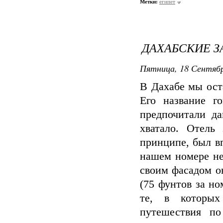
Метки:
египет
ДАХАБСКИЕ 
Пятница, 18 Сентябр
В Дахабе мы оста
Его название г
предпочитали д
хватало. Отель
принципе, был вп
нашем номере не
своим фасадом о
(75 фунтов за н
те, в которых
путешествия по