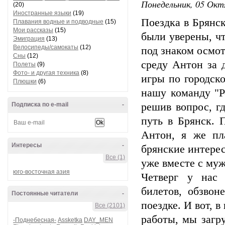
Понедельник, 05 Окт
(20)
Иностранные языки
(19)
Поездка в Брянс
Плавания водные и подводные
(15)
Мои рассказы
(15)
были уверены, ч
Эмиграция
(13)
Велосипеды/самокаты
(12)
под знаком осмо
Сны
(12)
среду Антон за 
Полеты
(9)
Фото- и другая техника
(8)
игры по городск
Плюшки
(6)
нашу команду "Р
Подписка по e-mail
-
решив вопрос, г
путь в Брянск. П
Антон, я же пл
Интересы
-
брянские интерес
Все (1)
уже вместе с му
юго-восточная азия
Четверг у нас
билетов, обзво
Постоянные читатели
-
поездке. И вот, 
Все (2101)
работы, мы загр
-Поднебесная-
Assketka
DAY_MEN