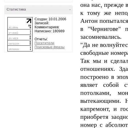
она нас, прежде в
Статистика
-
к тому же непод
Создан: 10.01.2006
Антон попытался
Записей:
Комментариев:
в "Чернигове" 
Написано: 180989
засомневались.
Отчеты:
Посетители
"Да не волнуйтес
Поисковые фразы
свободные номера
Так мы и сделал
отношениях. Зда
построено в эпо
являет собой 
потолками, мо
вытекающими. Н
капремонт, и го
приобретя заодн
номер с абсолют