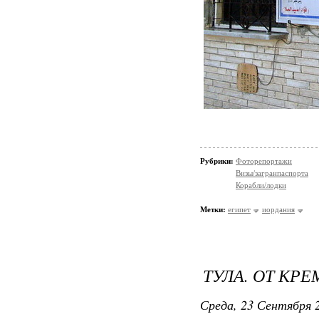
Рубрики:
Фоторепортажи
Визы/загранпаспорта
Корабли/лодки
Метки:
египет
иордания
ТУЛА. ОТ КР
Среда, 23 Сентября 2