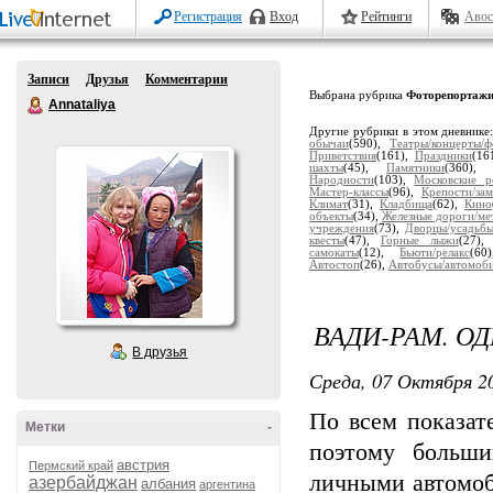
Регистрация
Вход
Рейтинги
Авос
Записи
Друзья
Комментарии
Выбрана рубрика
Фоторепортаж
Annataliya
Другие рубрики в этом дневнике
обычаи
(590),
Театры/концерты/ф
Приветствия
(161),
Праздники
(16
шахты
(45),
Памятники
(360)
Народности
(103),
Московские р
Мастер-классы
(96),
Крепости/за
Климат
(31),
Кладбища
(62),
Кино
объекты
(34),
Железные дороги/ме
учреждения
(73),
Дворцы/усадьб
квесты
(47),
Горные лыжи
(27)
самокаты
(12),
Бьюти/релакс
(6
Автостоп
(26),
Автобусы/автомоб
ВАДИ-РАМ. О
В друзья
Среда, 07 Октября 20
По всем показат
Метки
-
поэтому больши
австрия
Пермский край
личными автомоб
азербайджан
албания
аргентина