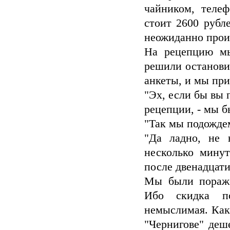
чайником, теле
стоит 2600 рубл
неожиданно прои
На рецепцию мы
решили остановит
анкеты, и мы при
"Эх, если бы вы 
рецепции, - мы б
"Так мы подождем
"Да ладно, не 
несколько мину
после двенадцати
Мы были пораже
Ибо скидка по
немыслимая. Как
"Чернигове" деш