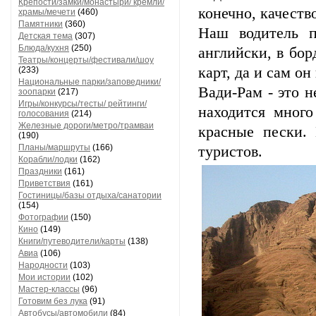
Крепости/замки/монастыри/ кремли/
конечно, качеств
храмы/мечети
(460)
Памятники
(360)
Наш водитель п
Детская тема
(307)
Блюда/кухня
(250)
английски, в бор
Театры/концерты/фестивали/шоу
карт, да и сам о
(233)
Национальные парки/заповедники/
Вади-Рам - это н
зоопарки
(217)
Игры/конкурсы/тесты/ рейтинги/
находится много
голосования
(214)
Железные дороги/метро/трамваи
красные пески.
(190)
Планы/маршруты
(166)
туристов.
Корабли/лодки
(162)
Праздники
(161)
Приветствия
(161)
Гостиницы/базы отдыха/санатории
(154)
Фотографии
(150)
Кино
(149)
Книги/путеводители/карты
(138)
Авиа
(106)
Народности
(103)
Мои истории
(102)
Мастер-классы
(96)
Готовим без лука
(91)
Автобусы/автомобили
(84)