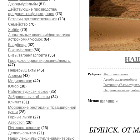
Дворцы/усадьбы
(81)
Действующие прозводства/
предприятия/учреждения
(73)
Встречи путешественников
(73)
Семейство
(70)
Хобби
(70)
Аномальные явления/фантастика/
астрономия/космос
(64)
Кладбища
(62)
Бьюти/релакс
(60)
Визы/загранпаспорта
(55)
НАШ
Городское ориентирование/квесты
(47)
Пещеры/шахты
(45)
Рубрики:
Фоторепортажи
Анонсы
(43)
Автобусы/автомобили
Медицинское
(42)
Гостиницы/базы отдыха
Юмор
(38)
Национальные парки/за
Рабоче-туристическое
(35)
Заброшенные объекты
(34)
Метки:
иордания
Климат
(31)
Московские рестораны традиционной
кухни
(28)
Горные лыжи
(27)
Автостоп
(26)
БРЯНСК. ОТ 
Путешественники
(26)
Делюсь опытом
(21)
Наши лекции/выступления/интервью