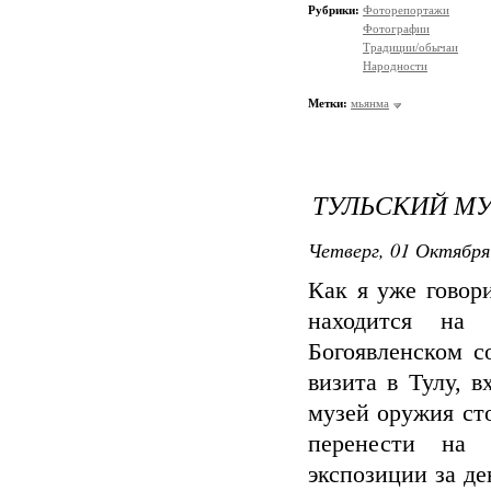
Рубрики:
Фоторепортажи
Фотографии
Традиции/обычаи
Народности
Метки:
мьянма
ТУЛЬСКИЙ М
Четверг, 01 Октября
Как я уже говор
находится на
Богоявленском с
визита в Тулу, в
музей оружия ст
перенести на 
экспозиции за де