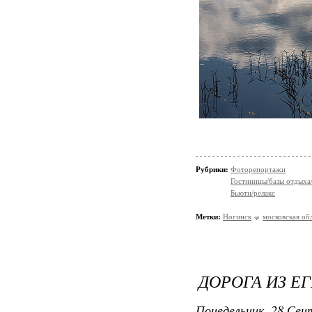
Рубрики:
Фоторепортажи
Гостиницы/базы отдыха
Бьюти/релакс
Метки:
Ногинск
московская об
ДОРОГА ИЗ Е
Понедельник, 28 Сент