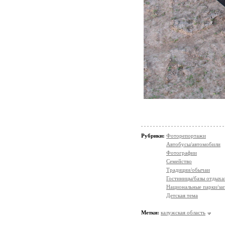
Рубрики:
Фоторепортажи
Автобусы/автомобили
Фотографии
Семейство
Традиции/обычаи
Гостиницы/базы отдыха
Национальные парки/за
Детская тема
Метки:
калужская область