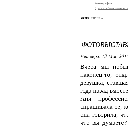
Фотографии
Крепости/замки/монаст
Метки:
индия
ФОТОВЫСТАВ
Четверг, 13 Мая 2010
Вчера мы побыв
наконец-то, от
девушка, ставша
года назад вмест
Аня - профессио
спрашивала ее, к
она говорила, ч
что вы думаете?