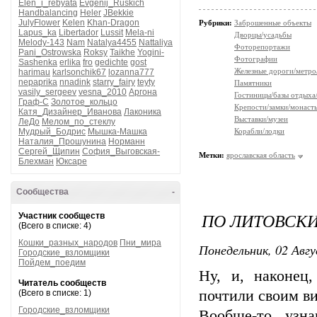
Elen_i_rebyata
Evgenij_Ruskich
Handbalancing
Heler
JBekkie
JulyFlower
Kelen
Khan-Dragon
Рубрики:
Заброшенные объекты
Lapus_ka
Libertador
Lussit
Mela-ni
Дворцы/усадьбы
Melody-143
Nam
Natalya4455
Nattaliya
Фоторепортажи
Pani_Ostrowska
Roksy
Taikhe
Yogini-
Фотографии
Sashenka
erlika
fro
gedichte
gost
Железные дороги/метро
harimau
karlsonchik67
lozanna777
nepaprika
nnadink
starry_fairy
teyty
Памятники
vasily_sergeev
vesna_2010
Аргона
Гостиницы/базы отдыха
Граф-С
Золотое_кольцо
Крепости/замки/монаст
Катя_Дизайнер_Иванова
Лаконика
Выставки/музеи
ЛеДо
Мелом_по_стеклу
Мудрый_Бодрис
Мышка-Машка
Корабли/лодки
Наталия_Прошунина
Норманн
Сергей_Щипин
София_Выговская-
Метки:
ярославская область
Блехман
Юксаре
Сообщества
-
ПО ЛИТОВСК
Участник сообществ
(Всего в списке: 4)
Кошки_разных_народов
Пни_мира
Понедельник, 02 Авгу
Городские_взломщики
Пойдем_поедим
Ну, и, наконец
Читатель сообществ
почтили своим ви
(Всего в списке: 1)
Городские_взломщики
Вообще-то, узн