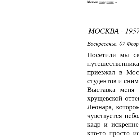
Метки:
иордания
МОСКВА - 195
Воскресенье, 07 Февр
Посетили мы се
путешественни
приезжал в Мос
студентов и сни
Выставка меня 
хрущевской отте
Леонара, котором
чувствуется неб
кадр и искренне
кто-то просто и