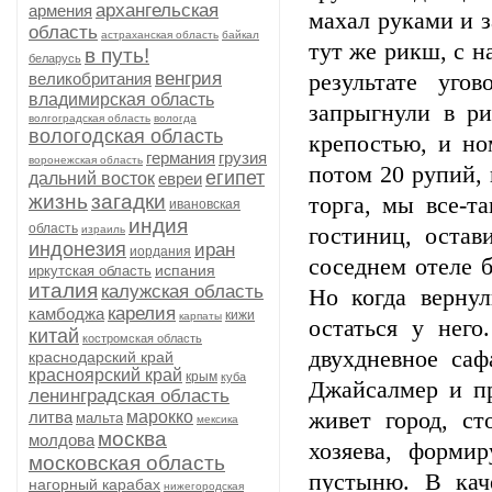
архангельская
армения
махал руками и з
область
астраханская область
байкал
тут же рикш, с н
в путь!
беларусь
венгрия
великобритания
результате уго
владимирская область
запрыгнули в ри
волгоградская область
вологда
вологодская область
крепостью, и но
германия
грузия
воронежская область
потом 20 рупий, 
египет
дальний восток
евреи
жизнь
загадки
торга, мы все-т
ивановская
индия
область
израиль
гостиниц, остав
индонезия
иран
иордания
соседнем отеле 
испания
иркутская область
италия
калужская область
Но когда вернул
карелия
камбоджа
кижи
карпаты
остаться у нег
китай
костромская область
двухдневное саф
краснодарский край
красноярский край
крым
куба
Джайсалмер и пр
ленинградская область
литва
марокко
живет город, с
мальта
мексика
москва
молдова
хозяева, форми
московская область
пустыню. В кач
нагорный карабах
нижегородская