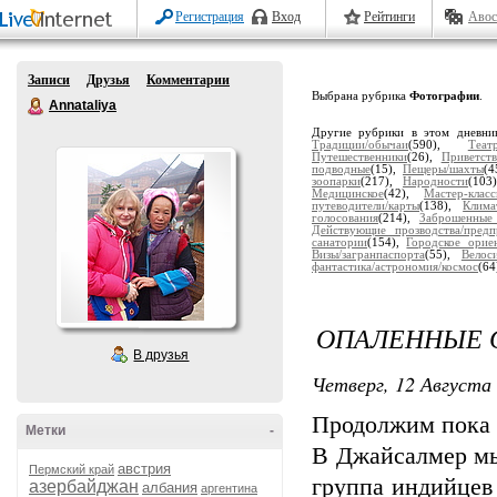
Регистрация
Вход
Рейтинги
Авос
Записи
Друзья
Комментарии
Выбрана рубрика
Фотографии
.
Annataliya
Другие рубрики в этом дневни
Традиции/обычаи
(590),
Теат
Путешественники
(26),
Приветств
подводные
(15),
Пещеры/шахты
(4
зоопарки
(217),
Народности
(103
Медицинское
(42),
Мастер-клас
путеводители/карты
(138),
Клима
голосования
(214),
Заброшенные
Действующие прозводства/предп
санатории
(154),
Городское орие
Визы/загранпаспорта
(55),
Велос
фантастика/астрономия/космос
(64
ОПАЛЕННЫЕ 
В друзья
Четверг, 12 Августа 
Продолжим пока
Метки
-
В Джайсалмер мы 
австрия
Пермский край
группа индийцев
азербайджан
албания
аргентина