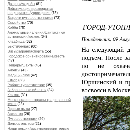
Метки:
индия
Дворцы/усадьбы
(81)
Действующие прозводства/
предприятия/учреждения
(73)
Встречи путешественников
(73)
Семейство
(70)
ГОРОД-УТОП
Хобби
(70)
Аномальные явления/фантастика/
астрономия/космос
(64)
Понедельник, 09 Авгу
Кладбища
(62)
Бьюти/релакс
(60)
На следующий д
Визы/загранпаспорта
(55)
Городское ориентирование/квесты
подъем. После з
(47)
по не охваче
Пещеры/шахты
(45)
Анонсы
(43)
достопримечател
Медицинское
(42)
Юмор
(38)
Юршинский и пре
Рабоче-туристическое
(35)
восвояси в Москв
Заброшенные объекты
(34)
Климат
(31)
Московские рестораны традиционной
кухни
(28)
Горные лыжи
(27)
Автостоп
(26)
Путешественники
(26)
Делюсь опытом
(21)
Наши лекции/выступления/интервью