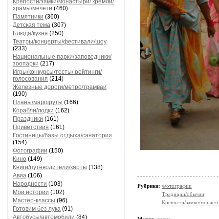
Крепости/замки/монастыри/ кремли/
храмы/мечети
(460)
Памятники
(360)
Детская тема
(307)
Блюда/кухня
(250)
Театры/концерты/фестивали/шоу
(233)
Национальные парки/заповедники/
зоопарки
(217)
Игры/конкурсы/тесты/ рейтинги/
голосования
(214)
Железные дороги/метро/трамваи
(190)
Планы/маршруты
(166)
Корабли/лодки
(162)
Праздники
(161)
Приветствия
(161)
Гостиницы/базы отдыха/санатории
(154)
Фотографии
(150)
Кино
(149)
Книги/путеводители/карты
(138)
Авиа
(106)
Народности
(103)
Рубрики:
Фотографии
Мои истории
(102)
Традиции/обычаи
Мастер-классы
(96)
Крепости/замки/монаст
Готовим без лука
(91)
Автобусы/автомобили
(84)