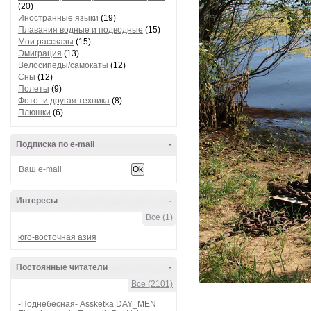
(20)
Иностранные языки
(19)
Плавания водные и подводные
(15)
Мои рассказы
(15)
Эмиграция
(13)
Велосипеды/самокаты
(12)
Сны
(12)
Полеты
(9)
Фото- и другая техника
(8)
Плюшки
(6)
Подписка по e-mail
-
Интересы
-
Все (1)
юго-восточная азия
Постоянные читатели
-
Все (2101)
-Поднебесная-
Assketka
DAY_MEN