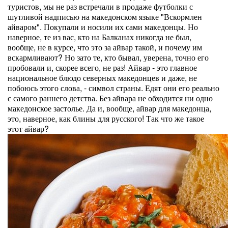
туристов, мы не раз встречали в продаже футболки с
шутливой надписью на македонском языке "Вскормлен
айваром". Покупали и носили их сами македонцы. Но
наверное, те из вас, кто на Балканах никогда не был,
вообще, не в курсе, что это за айвар такой, и почему им
вскармливают? Но зато те, кто бывал, уверена, точно его
пробовали и, скорее всего, не раз! Айвар - это главное
национальное блюдо северных македонцев и даже, не
побоюсь этого слова, - символ страны. Едят они его реально
с самого раннего детства. Без айвара не обходится ни одно
македонское застолье. Да и, вообще, айвар для македонца,
это, наверное, как блины для русского! Так что же такое
этот айвар?