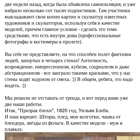
две недели назад, когда была объявлена самоизоляция, и уже
набрало несколько сот тысяч подписчиков. Там участники
выкладывают свои копии картин и скульптур известных
художников и скульпторов, используя себя в качестве
моделей, причем главное условие - сделать это теми
средствами, что есть внутри дома (профессиональные
фотографы и костюмеры в пролете).
Вы себе не представляете, на что способен полет фантазии
людей, запертых в четырех стенах! Античность,
возрождение, импрессионизм, кубизм, соцреализм и даже
абстракционизм - все заиграло такими красками, что у нас
стены ходят ходуном от смеха. :)) В общем, ребята, это надо
видеть. :))
Мы решили не отставать от тренда, и вот перед вами уже
две наши работы.
Итак, "Призрак блохи", 1820 год, Уильям Блейк.
И наш вариант. Шторы, плед, мои колготки, чашка от
блендера, звёзды из фольги. В качестве модели - муж в
плавках.