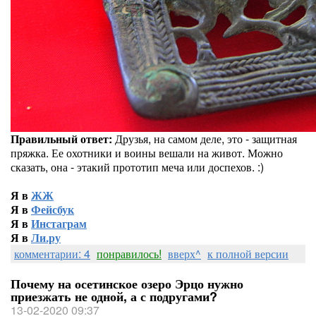
Правильный ответ:
Друзья, на самом деле, это - защитная
пряжка. Ее охотники и воины вешали на живот. Можно
сказать, она - этакий прототип меча или доспехов. :)
Я в
ЖЖ
Я в
Фейсбук
Я в
Инстаграм
Я в
Ли.ру
комментарии: 4
понравилось!
вверх^
к полной версии
Почему на осетинское озеро Эрцо нужно
приезжать не одной, а с подругами?
13-02-2020 09:37