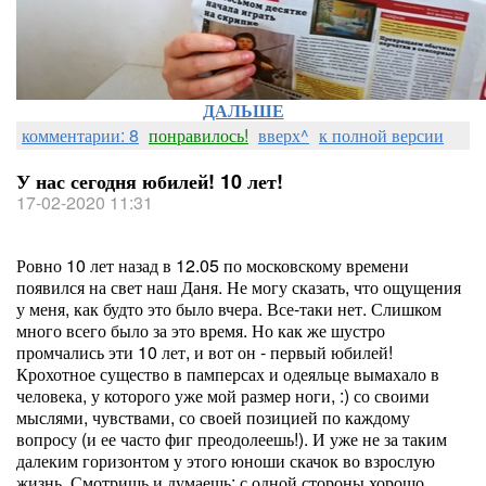
ДАЛЬШЕ
комментарии: 8
понравилось!
вверх^
к полной версии
У нас сегодня юбилей! 10 лет!
17-02-2020 11:31
Ровно 10 лет назад в 12.05 по московскому времени
появился на свет наш Даня. Не могу сказать, что ощущения
у меня, как будто это было вчера. Все-таки нет. Слишком
много всего было за это время. Но как же шустро
промчались эти 10 лет, и вот он - первый юбилей!
Крохотное существо в памперсах и одеяльце вымахало в
человека, у которого уже мой размер ноги, :) со своими
мыслями, чувствами, со своей позицией по каждому
вопросу (и ее часто фиг преодолеешь!). И уже не за таким
далеким горизонтом у этого юноши скачок во взрослую
жизнь. Смотришь и думаешь: с одной стороны хорошо,