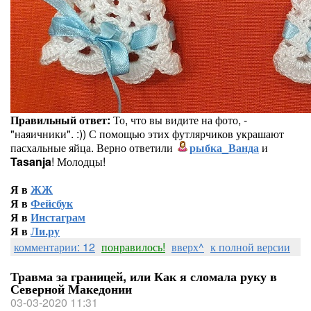
Правильный ответ:
То, что вы видите на фото, -
"наяичники". :)) С помощью этих футлярчиков украшают
пасхальные яйца. Верно ответили
рыбка_Ванда
и
Tasanja
! Молодцы!
Я в
ЖЖ
Я в
Фейсбук
Я в
Инстаграм
Я в
Ли.ру
комментарии: 12
понравилось!
вверх^
к полной версии
Травма за границей, или Как я сломала руку в
Северной Македонии
03-03-2020 11:31