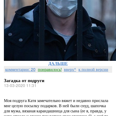
ДАЛЬШЕ
комментарии: 20
понравилось!
вверх^
к полной версии
Загадка от подруги
13-03-2020 11:31
Моя подруга Катя замечательно вяжет и недавно прислала
мне целую посылку подарков. В ней были снуд, шапочка
для мужа, вязаная карандашница для сына (ее я, правда, у
него отжала и храню там всякие свои кремики :)), а ещё то,