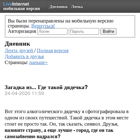
Live
Internet
Дневники
Личка
мобильная версия
Вы были перенаправлены на мобильную версию
страницы.
Вернуться!
Авторизация
Дневник
Лента друзей
/
Полная версия
Добавить в друзья
Страницы:
раньше»
Загадка из... Где такой дядечка?
24-04-2020 11:59
Вот этого алкоголического дядечку я сфотографировала в
одном из своих путешествий. Такой дядечка в этом месте
стоит не просто так. Он, так сказать, символ. Друзья,
назовите страну, а еще лучше - город, где он так
самозабвенно надрался?