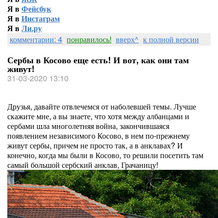
Я в
Фейсбук
Я в
Инстаграм
Я в
Ли.ру
комментарии: 4
понравилось!
вверх^
к полной версии
Сербы в Косово еще есть! И вот, как они там
живут!
31-03-2020 13:10
Друзья, давайте отвлечемся от наболевшей темы. Лучше
скажите мне, а вы знаете, что хотя между албанцами и
сербами шла многолетняя война, закончившаяся
появлением независимого Косово, в нем по-прежнему
живут сербы, причем не просто так, а в анклавах? И
конечно, когда мы были в Косово, то решили посетить там
самый большой сербский анклав, Грачаницу!