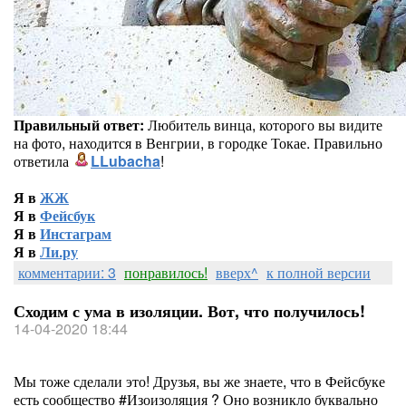
Правильный ответ:
Любитель винца, которого вы видите
на фото, находится в Венгрии, в городке Токае. Правильно
ответила
LLubacha
!
Я в
ЖЖ
Я в
Фейсбук
Я в
Инстаграм
Я в
Ли.ру
комментарии: 3
понравилось!
вверх^
к полной версии
Сходим с ума в изоляции. Вот, что получилось!
14-04-2020 18:44
Мы тоже сделали это! Друзья, вы же знаете, что в Фейсбуке
есть сообщество #Изоизоляция ? Оно возникло буквально