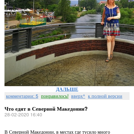
ДАЛЬШЕ
комментарии: 5
понравилось!
вверх^
к полной версии
Что едят в Северной Македонии?
28-02-2020 16:40
В Северной Македонии, в местах где тусило много