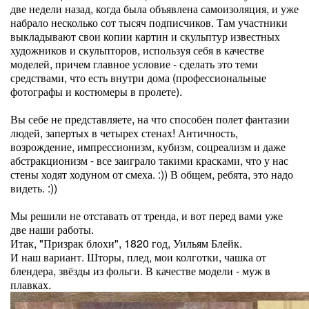
две недели назад, когда была объявлена самоизоляция, и уже
набрало несколько сот тысяч подписчиков. Там участники
выкладывают свои копии картин и скульптур известных
художников и скульпторов, используя себя в качестве
моделей, причем главное условие - сделать это теми
средствами, что есть внутри дома (профессиональные
фотографы и костюмеры в пролете).
Вы себе не представляете, на что способен полет фантазии
людей, запертых в четырех стенах! Античность,
возрождение, импрессионизм, кубизм, соцреализм и даже
абстракционизм - все заиграло такими красками, что у нас
стены ходят ходуном от смеха. :)) В общем, ребята, это надо
видеть. :))
Мы решили не отставать от тренда, и вот перед вами уже
две наши работы.
Итак, "Призрак блохи", 1820 год, Уильям Блейк.
И наш вариант. Шторы, плед, мои колготки, чашка от
блендера, звёзды из фольги. В качестве модели - муж в
плавках.