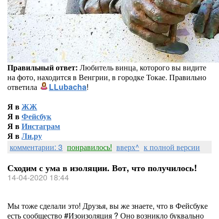
Правильный ответ:
Любитель винца, которого вы видите
на фото, находится в Венгрии, в городке Токае. Правильно
ответила
LLubacha
!
Я в
ЖЖ
Я в
Фейсбук
Я в
Инстаграм
Я в
Ли.ру
комментарии: 3
понравилось!
вверх^
к полной версии
Сходим с ума в изоляции. Вот, что получилось!
14-04-2020 18:44
Мы тоже сделали это! Друзья, вы же знаете, что в Фейсбуке
есть сообщество #Изоизоляция ? Оно возникло буквально