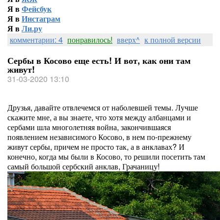
Я в
Фейсбук
Я в
Инстаграм
Я в
Ли.ру
комментарии: 4
понравилось!
вверх^
к полной версии
Сербы в Косово еще есть! И вот, как они там
живут!
31-03-2020 13:10
Друзья, давайте отвлечемся от наболевшей темы. Лучше
скажите мне, а вы знаете, что хотя между албанцами и
сербами шла многолетняя война, закончившаяся
появлением независимого Косово, в нем по-прежнему
живут сербы, причем не просто так, а в анклавах? И
конечно, когда мы были в Косово, то решили посетить там
самый большой сербский анклав, Грачаницу!