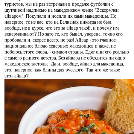
туристов, мы не раз встречали в продаже футболки с
шутливой надписью на македонском языке "Вскормлен
айваром". Покупали и носили их сами македонцы. Но
наверное, те из вас, кто на Балканах никогда не был,
вообще, не в курсе, что это за айвар такой, и почему им
вскармливают? Но зато те, кто бывал, уверена, точно его
пробовали и, скорее всего, не раз! Айвар - это главное
национальное блюдо северных македонцев и даже, не
побоюсь этого слова, - символ страны. Едят они его реально
с самого раннего детства. Без айвара не обходится ни одно
македонское застолье. Да и, вообще, айвар для македонца,
это, наверное, как блины для русского! Так что же такое
этот айвар?