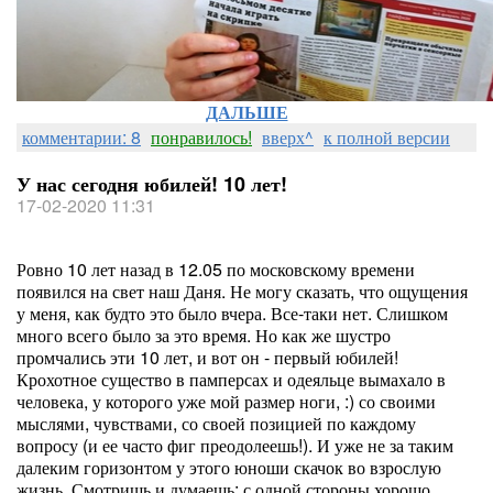
ДАЛЬШЕ
комментарии: 8
понравилось!
вверх^
к полной версии
У нас сегодня юбилей! 10 лет!
17-02-2020 11:31
Ровно 10 лет назад в 12.05 по московскому времени
появился на свет наш Даня. Не могу сказать, что ощущения
у меня, как будто это было вчера. Все-таки нет. Слишком
много всего было за это время. Но как же шустро
промчались эти 10 лет, и вот он - первый юбилей!
Крохотное существо в памперсах и одеяльце вымахало в
человека, у которого уже мой размер ноги, :) со своими
мыслями, чувствами, со своей позицией по каждому
вопросу (и ее часто фиг преодолеешь!). И уже не за таким
далеким горизонтом у этого юноши скачок во взрослую
жизнь. Смотришь и думаешь: с одной стороны хорошо,