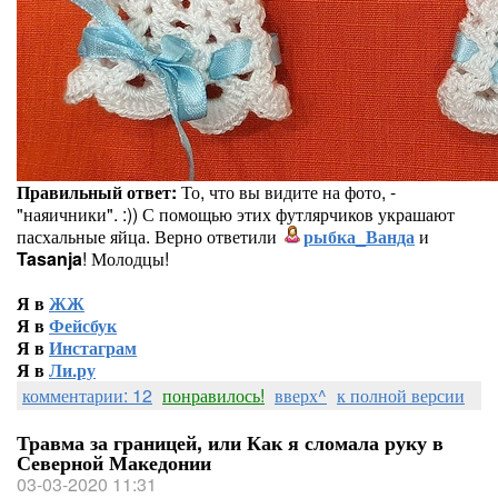
Правильный ответ:
То, что вы видите на фото, -
"наяичники". :)) С помощью этих футлярчиков украшают
пасхальные яйца. Верно ответили
рыбка_Ванда
и
Tasanja
! Молодцы!
Я в
ЖЖ
Я в
Фейсбук
Я в
Инстаграм
Я в
Ли.ру
комментарии: 12
понравилось!
вверх^
к полной версии
Травма за границей, или Как я сломала руку в
Северной Македонии
03-03-2020 11:31