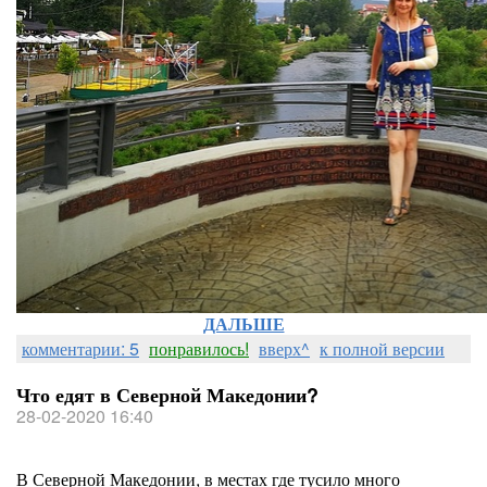
ДАЛЬШЕ
комментарии: 5
понравилось!
вверх^
к полной версии
Что едят в Северной Македонии?
28-02-2020 16:40
В Северной Македонии, в местах где тусило много