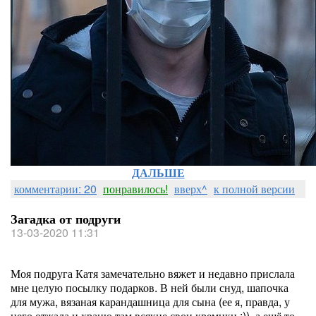
ДАЛЬШЕ
комментарии: 20
понравилось!
вверх^
к полной версии
Загадка от подруги
13-03-2020 11:31
Моя подруга Катя замечательно вяжет и недавно прислала
мне целую посылку подарков. В ней были снуд, шапочка
для мужа, вязаная карандашница для сына (ее я, правда, у
него отжала и храню там всякие свои кремики :)), а ещё то,