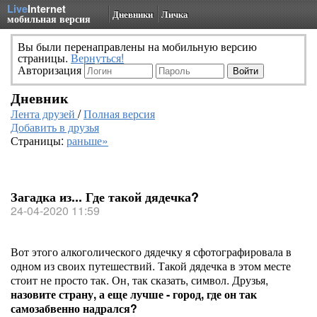
Live
Internet
Дневники
Личка
мобильная версия
Вы были перенаправлены на мобильную версию
страницы.
Вернуться!
Авторизация
Дневник
Лента друзей
/
Полная версия
Добавить в друзья
Страницы:
раньше»
Загадка из... Где такой дядечка?
24-04-2020 11:59
Вот этого алкоголического дядечку я сфотографировала в
одном из своих путешествий. Такой дядечка в этом месте
стоит не просто так. Он, так сказать, символ. Друзья,
назовите страну, а еще лучше - город, где он так
самозабвенно надрался?