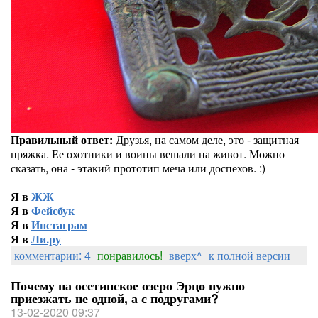
Правильный ответ:
Друзья, на самом деле, это - защитная
пряжка. Ее охотники и воины вешали на живот. Можно
сказать, она - этакий прототип меча или доспехов. :)
Я в
ЖЖ
Я в
Фейсбук
Я в
Инстаграм
Я в
Ли.ру
комментарии: 4
понравилось!
вверх^
к полной версии
Почему на осетинское озеро Эрцо нужно
приезжать не одной, а с подругами?
13-02-2020 09:37