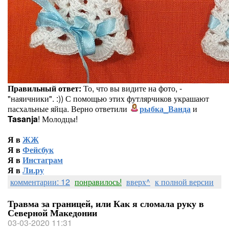
Правильный ответ:
То, что вы видите на фото, -
"наяичники". :)) С помощью этих футлярчиков украшают
пасхальные яйца. Верно ответили
рыбка_Ванда
и
Tasanja
! Молодцы!
Я в
ЖЖ
Я в
Фейсбук
Я в
Инстаграм
Я в
Ли.ру
комментарии: 12
понравилось!
вверх^
к полной версии
Травма за границей, или Как я сломала руку в
Северной Македонии
03-03-2020 11:31