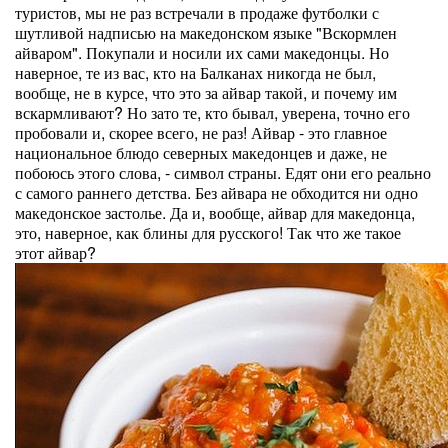
туристов, мы не раз встречали в продаже футболки с
шутливой надписью на македонском языке "Вскормлен
айваром". Покупали и носили их сами македонцы. Но
наверное, те из вас, кто на Балканах никогда не был,
вообще, не в курсе, что это за айвар такой, и почему им
вскармливают? Но зато те, кто бывал, уверена, точно его
пробовали и, скорее всего, не раз! Айвар - это главное
национальное блюдо северных македонцев и даже, не
побоюсь этого слова, - символ страны. Едят они его реально
с самого раннего детства. Без айвара не обходится ни одно
македонское застолье. Да и, вообще, айвар для македонца,
это, наверное, как блины для русского! Так что же такое
этот айвар?