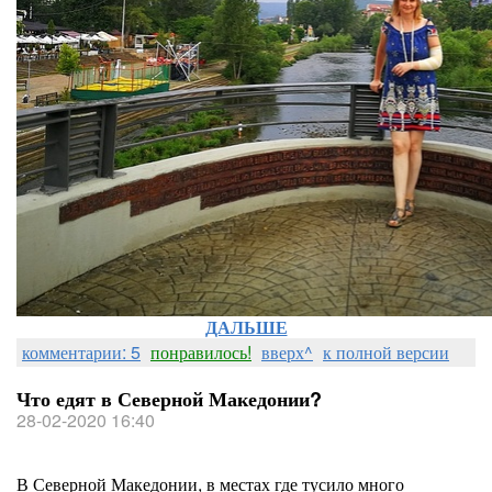
ДАЛЬШЕ
комментарии: 5
понравилось!
вверх^
к полной версии
Что едят в Северной Македонии?
28-02-2020 16:40
В Северной Македонии, в местах где тусило много