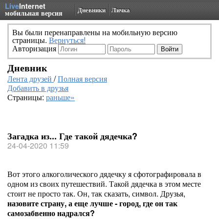
Live
Internet
Дневники
Личка
мобильная версия
Вы были перенаправлены на мобильную версию
страницы.
Вернуться!
Авторизация
Дневник
Лента друзей
/
Полная версия
Добавить в друзья
Страницы:
раньше»
Загадка из... Где такой дядечка?
24-04-2020 11:59
Вот этого алкоголического дядечку я сфотографировала в
одном из своих путешествий. Такой дядечка в этом месте
стоит не просто так. Он, так сказать, символ. Друзья,
назовите страну, а еще лучше - город, где он так
самозабвенно надрался?