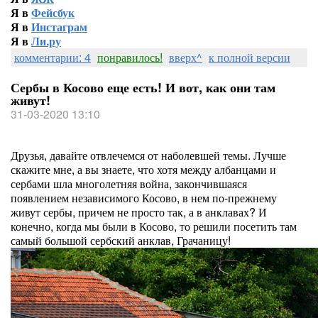
Я в
Фейсбук
Я в
Инстаграм
Я в
Ли.ру
комментарии: 4
понравилось!
вверх^
к полной версии
Сербы в Косово еще есть! И вот, как они там
живут!
31-03-2020 13:10
Друзья, давайте отвлечемся от наболевшей темы. Лучше
скажите мне, а вы знаете, что хотя между албанцами и
сербами шла многолетняя война, закончившаяся
появлением независимого Косово, в нем по-прежнему
живут сербы, причем не просто так, а в анклавах? И
конечно, когда мы были в Косово, то решили посетить там
самый большой сербский анклав, Грачаницу!