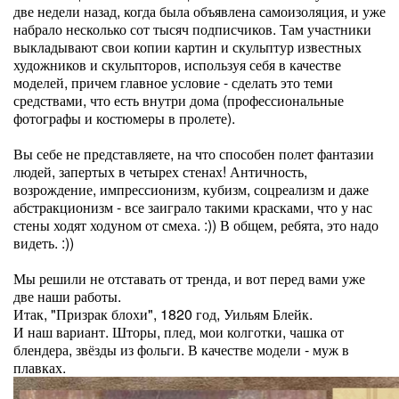
две недели назад, когда была объявлена самоизоляция, и уже
набрало несколько сот тысяч подписчиков. Там участники
выкладывают свои копии картин и скульптур известных
художников и скульпторов, используя себя в качестве
моделей, причем главное условие - сделать это теми
средствами, что есть внутри дома (профессиональные
фотографы и костюмеры в пролете).
Вы себе не представляете, на что способен полет фантазии
людей, запертых в четырех стенах! Античность,
возрождение, импрессионизм, кубизм, соцреализм и даже
абстракционизм - все заиграло такими красками, что у нас
стены ходят ходуном от смеха. :)) В общем, ребята, это надо
видеть. :))
Мы решили не отставать от тренда, и вот перед вами уже
две наши работы.
Итак, "Призрак блохи", 1820 год, Уильям Блейк.
И наш вариант. Шторы, плед, мои колготки, чашка от
блендера, звёзды из фольги. В качестве модели - муж в
плавках.