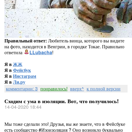
Правильный ответ:
Любитель винца, которого вы видите
на фото, находится в Венгрии, в городке Токае. Правильно
ответила
LLubacha
!
Я в
ЖЖ
Я в
Фейсбук
Я в
Инстаграм
Я в
Ли.ру
комментарии: 3
понравилось!
вверх^
к полной версии
Сходим с ума в изоляции. Вот, что получилось!
14-04-2020 18:44
Мы тоже сделали это! Друзья, вы же знаете, что в Фейсбуке
есть сообщество #Изоизоляция ? Оно возникло буквально