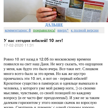
ДАЛЬШЕ
комментарии: 8
понравилось!
вверх^
к полной версии
У нас сегодня юбилей! 10 лет!
17-02-2020 11:31
Ровно 10 лет назад в 12.05 по московскому времени
появился на свет наш Даня. Не могу сказать, что ощущения
у меня, как будто это было вчера. Все-таки нет. Слишком
много всего было за это время. Но как же шустро
промчались эти 10 лет, и вот он - первый юбилей!
Крохотное существо в памперсах и одеяльце вымахало в
человека, у которого уже мой размер ноги, :) со своими
мыслями, чувствами, со своей позицией по каждому
вопросу (и ее часто фиг преодолеешь!). И уже не за таким
далеким горизонтом у этого юноши скачок во взрослую
жизнь. Смотришь и думаешь: с одной стороны хорошо,