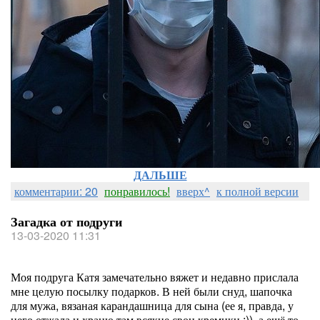
ДАЛЬШЕ
комментарии: 20
понравилось!
вверх^
к полной версии
Загадка от подруги
13-03-2020 11:31
Моя подруга Катя замечательно вяжет и недавно прислала
мне целую посылку подарков. В ней были снуд, шапочка
для мужа, вязаная карандашница для сына (ее я, правда, у
него отжала и храню там всякие свои кремики :)), а ещё то,