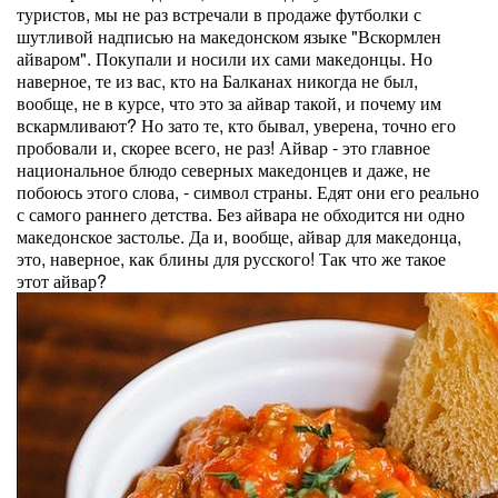
туристов, мы не раз встречали в продаже футболки с
шутливой надписью на македонском языке "Вскормлен
айваром". Покупали и носили их сами македонцы. Но
наверное, те из вас, кто на Балканах никогда не был,
вообще, не в курсе, что это за айвар такой, и почему им
вскармливают? Но зато те, кто бывал, уверена, точно его
пробовали и, скорее всего, не раз! Айвар - это главное
национальное блюдо северных македонцев и даже, не
побоюсь этого слова, - символ страны. Едят они его реально
с самого раннего детства. Без айвара не обходится ни одно
македонское застолье. Да и, вообще, айвар для македонца,
это, наверное, как блины для русского! Так что же такое
этот айвар?