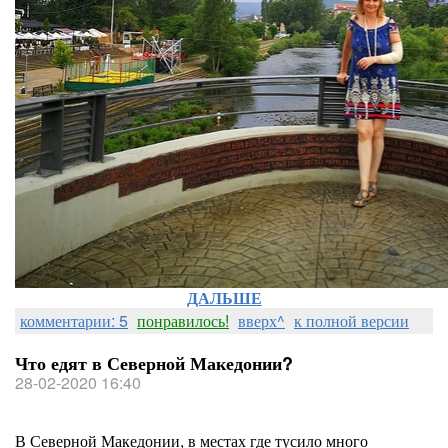
ДАЛЬШЕ
комментарии: 5
понравилось!
вверх^
к полной версии
Что едят в Северной Македонии?
28-02-2020 16:40
В Северной Македонии, в местах где тусило много