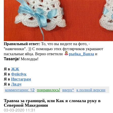
Правильный ответ:
То, что вы видите на фото, -
"наяичники". :)) С помощью этих футлярчиков украшают
пасхальные яйца. Верно ответили
рыбка_Ванда
и
Tasanja
! Молодцы!
Я в
ЖЖ
Я в
Фейсбук
Я в
Инстаграм
Я в
Ли.ру
комментарии: 12
понравилось!
вверх^
к полной версии
Травма за границей, или Как я сломала руку в
Северной Македонии
03-03-2020 11:31