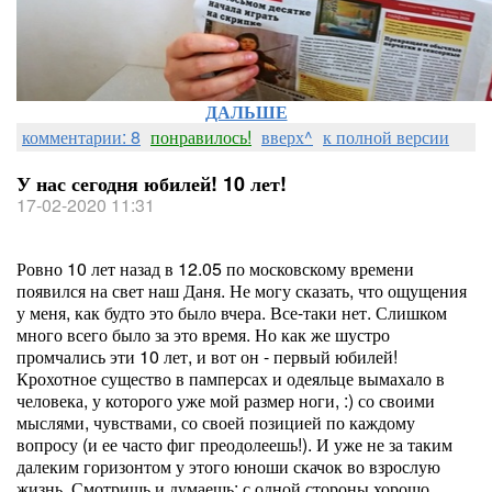
ДАЛЬШЕ
комментарии: 8
понравилось!
вверх^
к полной версии
У нас сегодня юбилей! 10 лет!
17-02-2020 11:31
Ровно 10 лет назад в 12.05 по московскому времени
появился на свет наш Даня. Не могу сказать, что ощущения
у меня, как будто это было вчера. Все-таки нет. Слишком
много всего было за это время. Но как же шустро
промчались эти 10 лет, и вот он - первый юбилей!
Крохотное существо в памперсах и одеяльце вымахало в
человека, у которого уже мой размер ноги, :) со своими
мыслями, чувствами, со своей позицией по каждому
вопросу (и ее часто фиг преодолеешь!). И уже не за таким
далеким горизонтом у этого юноши скачок во взрослую
жизнь. Смотришь и думаешь: с одной стороны хорошо,