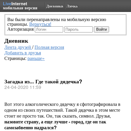
Live
Internet
Дневники
Личка
мобильная версия
Вы были перенаправлены на мобильную версию
страницы.
Вернуться!
Авторизация
Дневник
Лента друзей
/
Полная версия
Добавить в друзья
Страницы:
раньше»
Загадка из... Где такой дядечка?
24-04-2020 11:59
Вот этого алкоголического дядечку я сфотографировала в
одном из своих путешествий. Такой дядечка в этом месте
стоит не просто так. Он, так сказать, символ. Друзья,
назовите страну, а еще лучше - город, где он так
самозабвенно надрался?