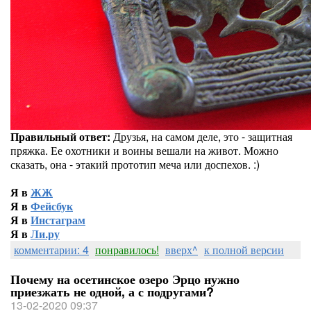
Правильный ответ:
Друзья, на самом деле, это - защитная
пряжка. Ее охотники и воины вешали на живот. Можно
сказать, она - этакий прототип меча или доспехов. :)
Я в
ЖЖ
Я в
Фейсбук
Я в
Инстаграм
Я в
Ли.ру
комментарии: 4
понравилось!
вверх^
к полной версии
Почему на осетинское озеро Эрцо нужно
приезжать не одной, а с подругами?
13-02-2020 09:37