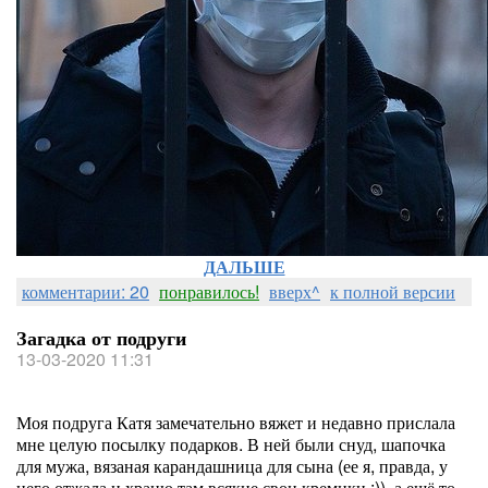
ДАЛЬШЕ
комментарии: 20
понравилось!
вверх^
к полной версии
Загадка от подруги
13-03-2020 11:31
Моя подруга Катя замечательно вяжет и недавно прислала
мне целую посылку подарков. В ней были снуд, шапочка
для мужа, вязаная карандашница для сына (ее я, правда, у
него отжала и храню там всякие свои кремики :)), а ещё то,