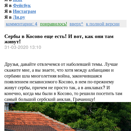
Я в
Фейсбук
Я в
Инстаграм
Я в
Ли.ру
комментарии: 4
понравилось!
вверх^
к полной версии
Сербы в Косово еще есть! И вот, как они там
живут!
31-03-2020 13:10
Друзья, давайте отвлечемся от наболевшей темы. Лучше
скажите мне, а вы знаете, что хотя между албанцами и
сербами шла многолетняя война, закончившаяся
появлением независимого Косово, в нем по-прежнему
живут сербы, причем не просто так, а в анклавах? И
конечно, когда мы были в Косово, то решили посетить там
самый большой сербский анклав, Грачаницу!