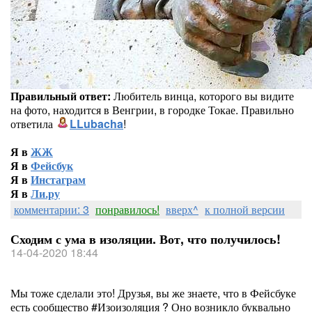
Правильный ответ:
Любитель винца, которого вы видите
на фото, находится в Венгрии, в городке Токае. Правильно
ответила
LLubacha
!
Я в
ЖЖ
Я в
Фейсбук
Я в
Инстаграм
Я в
Ли.ру
комментарии: 3
понравилось!
вверх^
к полной версии
Сходим с ума в изоляции. Вот, что получилось!
14-04-2020 18:44
Мы тоже сделали это! Друзья, вы же знаете, что в Фейсбуке
есть сообщество #Изоизоляция ? Оно возникло буквально