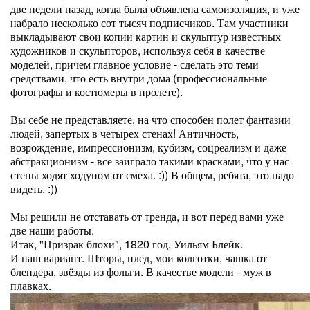
две недели назад, когда была объявлена самоизоляция, и уже
набрало несколько сот тысяч подписчиков. Там участники
выкладывают свои копии картин и скульптур известных
художников и скульпторов, используя себя в качестве
моделей, причем главное условие - сделать это теми
средствами, что есть внутри дома (профессиональные
фотографы и костюмеры в пролете).
Вы себе не представляете, на что способен полет фантазии
людей, запертых в четырех стенах! Античность,
возрождение, импрессионизм, кубизм, соцреализм и даже
абстракционизм - все заиграло такими красками, что у нас
стены ходят ходуном от смеха. :)) В общем, ребята, это надо
видеть. :))
Мы решили не отставать от тренда, и вот перед вами уже
две наши работы.
Итак, "Призрак блохи", 1820 год, Уильям Блейк.
И наш вариант. Шторы, плед, мои колготки, чашка от
блендера, звёзды из фольги. В качестве модели - муж в
плавках.