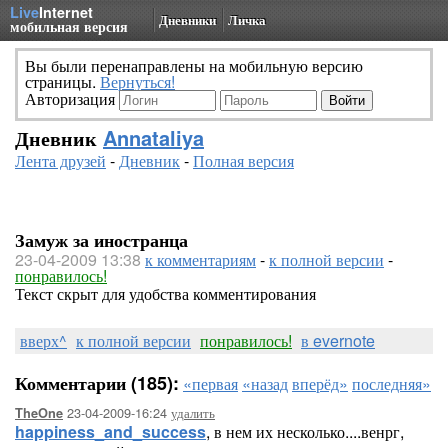
Live
Internet
Дневники
Личка
мобильная версия
Вы были перенаправлены на мобильную версию
страницы.
Вернуться!
Авторизация
Дневник
Annataliya
Лента друзей
-
Дневник
-
Полная версия
Замуж за иностранца
23-04-2009 13:38
к комментариям
-
к полной версии
-
понравилось!
Текст скрыт для удобства комментирования
вверх^
к полной версии
понравилось!
в evernote
Комментарии (185):
«первая
«назад
вперёд»
последняя»
23-04-2009-16:24
удалить
TheOne
happiness_and_success
, в нем их несколько....венрг,