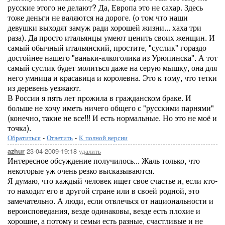
русские этого не делают? Да, Европа это не сахар. Здесь
тоже деньги не валяются на дороге. (о том что наши
девушки выходят замуж ради хорошей жизни... хаха три
раза). Да просто итальянцы умеют ценить своих женщин. И
самый обычный итальянский, простите, "суслик" гораздо
достойнее нашего "ваньки-алкоголика из Урюпинска". А тот
самый суслик будет молиться даже на серую мышку, она для
него умница и красавица и королевна. Это к тому, что тетки
из деревень уезжают.
В России я пять лет прожила в гражданском браке. И
больше не хочу иметь ничего общего с "русскими парнями"
(конечно, такие не все!!! И есть нормальные. Но это не моё и
точка).
Обратиться
-
Ответить
-
К полной версии
23-04-2009-19:18
удалить
azhur
Интересное обсуждение получилось... Жаль только, что
некоторые уж очень резко высказываются.
Я думаю, что каждый человек ищет свое счастье и, если кто-
то находит его в другой стране или в своей родной, это
замечательно. А люди, если отвлечься от национальности и
вероисповедания, везде одинаковы, везде есть плохие и
хорошие, а потому и семьи есть разные, счастливые и не