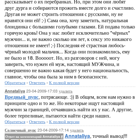
рассказывает о их перебранках. Но, при этом они любят
друг дурга и собираются прожить вместе долго и счастливо.
Другая не может строить отношения с русскими, ну не
нравятся они ей! ;-) Сама она, хочу заметить, натуральная
блондинка с большими голубыми глазами. Ей подава только
горячую кровь! Она у нас любит исключительно "чёрных"
мужчин... и, не важно сколько им лет, к сексу это никакого
отношения не имеет! ;-) Последняя её страстная любось-
чёрный молодой мальчик... Когда они познакомились, ему
не было и 18. Вооооот. Но, из разговоров с ней, могу
заверить, что нужен ей муж, настоящий МУЖчина, и
совершенно не важно какая будет у него национальность,
главное, чтобы она была за ним в безопасности.
Обратиться
-
Ответить
-
К полной версии
23-04-2009-17:03
удалить
Annataliya
Вредный_пупс
, потрясающе. :)) В общем, всем нам нужно в
принципе одно и то же. Но некоторые ищут настоящий
мужчин за границей, отчаявшись найти их у нас. А другие,
более терпеливые, пытаются найти среди наших.
Обратиться
-
Ответить
-
К полной версии
23-04-2009-17:14
удалить
Солнечный_пупс
Annataliya
, точный вывод!!!
Ответ на комментарий Annataliya
#