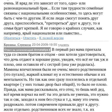
очень. И вряд ли это зависит от того, одно- или
разнонациональный брак... Если там трудности семейные
связаны с национальными особенностями, то здесь могут
быть с чем-то другим. И если люди смогут понять друг
друга, приспособиться, "притереться" друг к другу, то и
семья будет крепкой. Я не говорю о крайних случаях, как
например, ярый национализм или пьянство...
Обратиться
-
Ответить
-
К полной версии
23-04-2009-19:55
удалить
Крошка_Стрекоза
В первый раз мама приехала
Ответ на комментарий Annataliya
#
туда со своим братом и отцом - они хотели удостовериться,
что дочь отдают в хорошие руки, увидев, что всё не так уж и
плохо, они оставили её с сестрой (она уже родилась).
Мамины впечатления были не очень: много родственников
(это пугало), жаркий климат ну и естественно обычаи и их
ментальность. Но так как они сразу поселелись в отдельной
квартире ( у них только двор был общий), то было не плохо.
Правда, как мама рассказывала, его отец, то бишь мой дед,
всё время ворчал на неё: ты это делать не умеешь, это нужно
так и сяк, заходил к ним без стука и т.д. маму это очень
раздрожало. потом современем привыкли друг к другу.
жили отдельно. родственников всех не знало, т.к. их