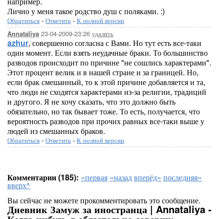
например.
Лично у меня такое родство душ с поляками. :)
Обратиться
-
Ответить
-
К полной версии
23-04-2009-23:26
удалить
Annataliya
azhur
, совершенно согласна с Вами. Но тут есть все-таки
один момент. Если взять неудачные браки. То большинство
разводов происходит по причине "не сошлись характерами".
Этот процент велик и в нашей стране и за границей. Но,
если брак смешанный, то к этой причине добавляется и та,
что люди не сходятся характерами из-за религии, традиций
и другого. Я не хочу сказать, что это должно быть
обязательно, но так бывает тоже. То есть, получается, что
вероятность разводов при прочих равных все-таки выше у
людей из смешанных браков.
Обратиться
-
Ответить
-
К полной версии
Комментарии (185):
«первая
«назад
вперёд»
последняя»
вверх^
Вы сейчас не можете прокомментировать это сообщение.
Дневник Замуж за иностранца | Annataliya -
Когда-нибудь я обязательно совершу