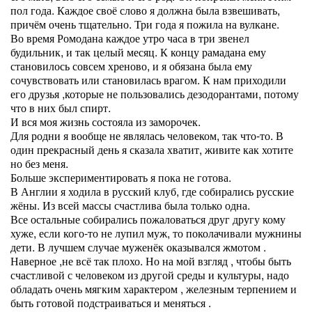
пол года. Каждое своё слово я должна была взвешивать,
причём очень тщательно. Три года я пожила на вулкане.
Во время Ромодана каждое утро часа в три звенел
будильник, и так целый месяц. К концу рамадана ему
становилось совсем хреново, и я обязана была ему
сочувствовать или становилась врагом. К нам приходили
его друзья ,которые не пользовались дезодорантами, потому
что в них был спирт.
И вся моя жизнь состояла из заморочек.
Для родни я вообще не являлась человеком, так что-то. В
один прекрасный день я сказала хватит, живите как хотите
но без меня.
Больше экспериментировать я пока не готова.
В Англии я ходила в русский клуб, где собирались русские
жёны. Из всей массы счастлива была только одна.
Все остальные собирались пожаловаться друг другу кому
хуже, если кого-то не лупил муж, то поколачивали мужнины
дети. В лучшем случае муженёк оказывался жмотом .
Наверное ,не всё так плохо. Но на мой взгляд , чтобы быть
счастливой с человеком из другой среды и культуры, надо
обладать очень мягким характером , железным терпением и
быть готовой подстраиваться и меняться .