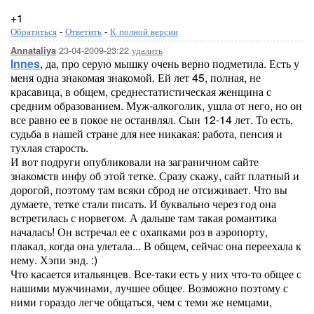
+1
Обратиться
-
Ответить
-
К полной версии
23-04-2009-23:22
удалить
Annataliya
Innes
, да, про серую мышку очень верно подметила. Есть у
меня одна знакомая знакомой. Ей лет 45, полная, не
красавица, в общем, среднестатистическая женщина с
средним образованием. Муж-алкоголик, ушла от него, но он
все равно ее в покое не останвлял. Сын 12-14 лет. То есть,
судьба в нашей стране для нее никакая: работа, пенсия и
тухлая старость.
И вот подруги опубликовали на заграничном сайте
знакомств инфу об этой тетке. Сразу скажу, сайт платный и
дорогой, поэтому там всяки сброд не отсиживает. Что вы
думаете, тетке стали писать. И буквально через год она
встретилась с норвегом. А дальше там такая романтика
началась! Он встречал ее с охапками роз в аэропорту,
плакал, когда она улетала... В общем, сейчас она переехала к
нему. Хэпи энд. :)
Что касается итальянцев. Все-таки есть у них что-то общее с
нашими мужчинами, лучшее общее. Возможно поэтому с
ними гораздо легче общаться, чем с теми же немцами,