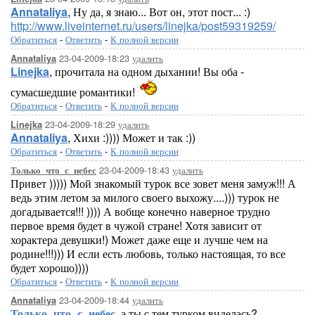
Annataliya
, Ну да, я знаю... Вот он, этот пост... :)
http://www.liveinternet.ru/users/linejka/post59319259/
Обратиться
-
Ответить
-
К полной версии
23-04-2009-18:23
удалить
Annataliya
Linejka
, прочитала на одном дыхании! Вы оба -
сумасшедшие романтики!
Обратиться
-
Ответить
-
К полной версии
23-04-2009-18:29
удалить
Linejka
Annataliya
, Хихи :)))) Может и так :))
Обратиться
-
Ответить
-
К полной версии
23-04-2009-18:43
удалить
Только_что_с_небес
Привет ))))) Мой знакомый турок все зовет меня замуж!!! А
ведь этим летом за милого своего выхожу....))) турок не
догадывается!!! )))) А вобще конечно наверное трудно
первое время будет в чужой стране! Хотя зависит от
хорактера девушки!) Может даже еще и лучше чем на
родине!!!))) И если есть любовь, только настоящая, то все
будет хорошо))))
Обратиться
-
Ответить
-
К полной версии
23-04-2009-18:44
удалить
Annataliya
Только_что_с_небес
, а ты с тем турком виделась?