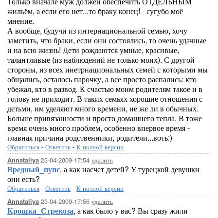
Только вначале муж должен обеспечить ОТДЕЛЬНЫМ
жильём, а если его нет...то браку конец! - сугубо моё
мнение.
А вообще, будучи из интернациональной семью, хочу
заметить, что браки, если они состоялись, то очень удачные
и на всю жизнь! Дети рождаются умные, красивые,
талантливые (из наблюдений не только моих). С другой
стороны, из всех инетрнациональных семей с которыми мы
общались, осталось парочку, а все просто распались: кто
убежал, кто в развод. К счастью моим родителям такое и в
голову не приходит. В таких семьях хорошие отношения с
детьми, им уделяют много времени, не же ли в обычных.
Больше привязанности и просто домашнего тепла. В тоже
время очень много проблем, особенно впервое время -
главная причина родственники, родители...воть:)
Обратиться
-
Ответить
-
К полной версии
23-04-2009-17:54
удалить
Annataliya
Вредный_пупс
, а как насчет детей? У турецкой девушки
они есть?
Обратиться
-
Ответить
-
К полной версии
23-04-2009-17:56
удалить
Annataliya
Крошка_Стрекоза
, а как было у вас? Вы сразу жили