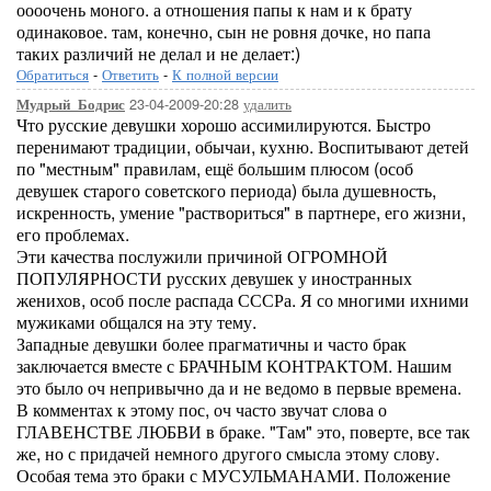
оооочень моного. а отношения папы к нам и к брату
одинаковое. там, конечно, сын не ровня дочке, но папа
таких различий не делал и не делает:)
Обратиться
-
Ответить
-
К полной версии
23-04-2009-20:28
удалить
Мудрый_Бодрис
Что русские девушки хорошо ассимилируются. Быстро
перенимают традиции, обычаи, кухню. Воспитывают детей
по "местным" правилам, ещё большим плюсом (особ
девушек старого советского периода) была душевность,
искренность, умение "раствориться" в партнере, его жизни,
его проблемах.
Эти качества послужили причиной ОГРОМНОЙ
ПОПУЛЯРНОСТИ русских девушек у иностранных
женихов, особ после распада СССРа. Я со многими ихними
мужиками общался на эту тему.
Западные девушки более прагматичны и часто брак
заключается вместе с БРАЧНЫМ КОНТРАКТОМ. Нашим
это было оч непривычно да и не ведомо в первые времена.
В комментах к этому пос, оч часто звучат слова о
ГЛАВЕНСТВЕ ЛЮБВИ в браке. "Там" это, поверте, все так
же, но с придачей немного другого смысла этому слову.
Особая тема это браки с МУСУЛЬМАНАМИ. Положение