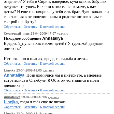
отдельно? У тебя в Сирии, наверное, куча всяких бабушек,
дедушек, тетушек. Как они относились к маме, к вам -
детям? И еще ты говорила, у тебя есть брат. Чувствовала ли
ты отличия в отношении папы и родственников к вам с
сестрой и к брату?
Обратиться
-
Ответить
-
К полной версии
23-04-2009-17:57
удалить
Солнечный_пупс
Исходное сообщение Annataliya
Вредный_пупс, а как насчет детей? У турецкой девушки
они есть?
Нет пока, но в планах, вроде, и свадьба и дети...
Обратиться
-
Ответить
-
К полной версии
23-04-2009-18:05
удалить
Linejka
Annataliya
, Познакомились мы в интернете, а впервые
встретились в Стамбуле :)) Об этом есть запись в моем
дневнике :)
Обратиться
-
Ответить
-
К полной версии
23-04-2009-18:06
удалить
Annataliya
Linejka
, тогда я тебя еще не читала.
Обратиться
-
Ответить
-
К полной версии
23-04-2009-18:18
удалить
Linejka