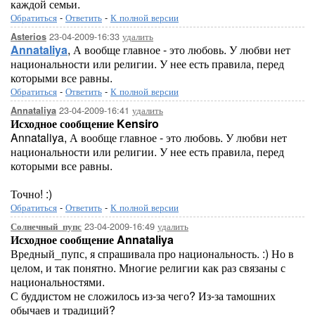
каждой семьи.
Обратиться
-
Ответить
-
К полной версии
23-04-2009-16:33
удалить
Asterios
Annataliya
, А вообще главное - это любовь. У любви нет
национальности или религии. У нее есть правила, перед
которыми все равны.
Обратиться
-
Ответить
-
К полной версии
23-04-2009-16:41
удалить
Annataliya
Исходное сообщение Kensiro
Annataliya, А вообще главное - это любовь. У любви нет
национальности или религии. У нее есть правила, перед
которыми все равны.
Точно! :)
Обратиться
-
Ответить
-
К полной версии
23-04-2009-16:49
удалить
Солнечный_пупс
Исходное сообщение Annataliya
Вредный_пупс, я спрашивала про национальность. :) Но в
целом, и так понятно. Многие религии как раз связаны с
национальностями.
С буддистом не сложилось из-за чего? Из-за тамошних
обычаев и традиций?