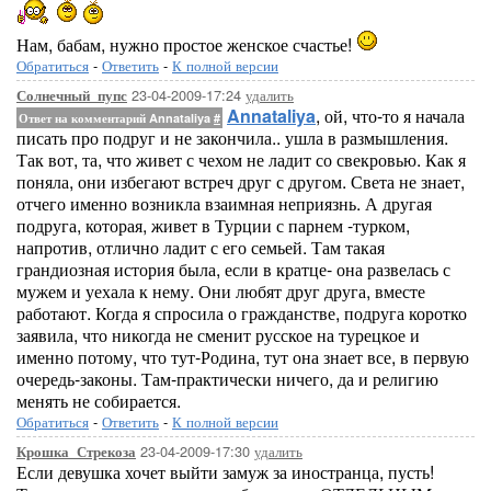
Нам, бабам, нужно простое женское счастье!
Обратиться
-
Ответить
-
К полной версии
23-04-2009-17:24
удалить
Солнечный_пупс
Annataliya
, ой, что-то я начала
Ответ на комментарий Annataliya
#
писать про подруг и не закончила.. ушла в размышления.
Так вот, та, что живет с чехом не ладит со свекровью. Как я
поняла, они избегают встреч друг с другом. Света не знает,
отчего именно возникла взаимная неприязнь. А другая
подруга, которая, живет в Турции с парнем -турком,
напротив, отлично ладит с его семьей. Там такая
грандиозная история была, если в кратце- она развелась с
мужем и уехала к нему. Они любят друг друга, вместе
работают. Когда я спросила о гражданстве, подруга коротко
заявила, что никогда не сменит русское на турецкое и
именно потому, что тут-Родина, тут она знает все, в первую
очередь-законы. Там-практически ничего, да и религию
менять не собирается.
Обратиться
-
Ответить
-
К полной версии
23-04-2009-17:30
удалить
Крошка_Стрекоза
Если девушка хочет выйти замуж за иностранца, пусть!