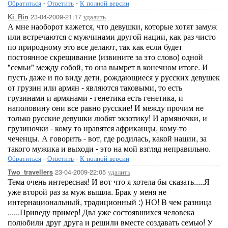
Обратиться
-
Ответить
-
К полной версии
23-04-2009-21:17
удалить
Ki_Rin
А мне наоборот кажется, что девушки, которые хотят замуж
или встречаются с мужчинами другой нации, как раз чисто
по природному это все делают, так как если будет
постоянное скрещивание (извините за это слово) одной
"семьи" между собой, то она вымрет в конечном итоге. И
пусть даже и по виду дети, рождающиеся у русских девушек
от грузин или армян - являются таковыми, то есть
грузинами и армянами - генетика есть генетика, и
наполовину они все равно русские! И между прочим не
только русские девушки любят экзотику! И армяночки, и
грузиночки - кому то нравятся африканцы, кому-то
чеченцы. А говорить - вот, где родилась, какой нации, за
такого мужика и выходи - это на мой взгляд неправильно.
Обратиться
-
Ответить
-
К полной версии
23-04-2009-22:05
удалить
Two_travellers
Тема очень интересная! И вот что я хотела бы сказать.....Я
уже второй раз за муж вышла. Брак у меня не
интернациональный, традиционный :) НО! В чем разница
......Приведу пример! Два уже состоявшихся человека
полюбили друг друга и решили вместе создавать семью! У