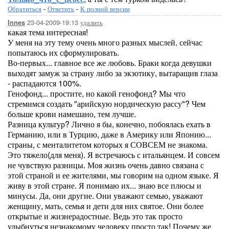
Обратиться
-
Ответить
-
К полной версии
23-04-2009-19:13
удалить
Innes
какая тема интересная!
У меня на эту тему очень много разных мыслей. сейчас
попытаюсь их сформулировать.
Во-первых... главное все же любовь. Браки когда девушки
выходят замуж за страну либо за экзотику, вытаращив глаза
- распадаются 100%.
Генофонд... простите, но какой генофонд? Мы что
стремимся создать "арийскую нордическую рассу"? Чем
больше крови намешано, тем лучше.
Разница культур? Лично я бы, конечно, побоялась ехать в
Германию, или в Турцию, даже в Америку или Японию...
страны, с менталитетом которых я СОВСЕМ не знакома.
Это тяжело(для меня). Я встречаюсь с итальянцем. И совсем
не чувствую разницы. Моя жизнь очень давно связана с
этой страной и ее жителями, мы говорим на одном языке. Я
живу в этой стране. Я понимаю их... знаю все плюсы и
минусы. Да, они другие. Они уважают семью, уважают
женщину, мать, семья и дети для них святое. Они более
открытые и жизнерадостные. Ведь это так просто
улыбнуться незнакомому человеку просто так! Почему же