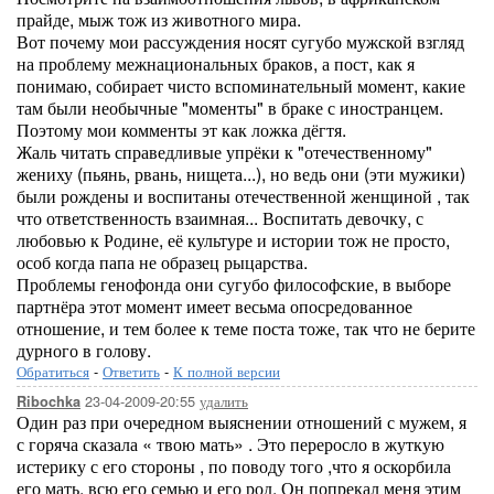
прайде, мыж тож из животного мира.
Вот почему мои рассуждения носят сугубо мужской взгляд
на проблему межнациональных браков, а пост, как я
понимаю, собирает чисто вспоминательный момент, какие
там были необычные "моменты" в браке с иностранцем.
Поэтому мои комменты эт как ложка дёгтя.
Жаль читать справедливые упрёки к "отечественному"
жениху (пьянь, рвань, нищета...), но ведь они (эти мужики)
были рождены и воспитаны отечественной женщиной , так
что ответственность взаимная... Воспитать девочку, с
любовью к Родине, её культуре и истории тож не просто,
особ когда папа не образец рыцарства.
Проблемы генофонда они сугубо философские, в выборе
партнёра этот момент имеет весьма опосредованное
отношение, и тем более к теме поста тоже, так что не берите
дурного в голову.
Обратиться
-
Ответить
-
К полной версии
23-04-2009-20:55
удалить
Ribochka
Один раз при очередном выяснении отношений с мужем, я
с горяча сказала « твою мать» . Это переросло в жуткую
истерику с его стороны , по поводу того ,что я оскорбила
его мать, всю его семью и его род. Он попрекал меня этим