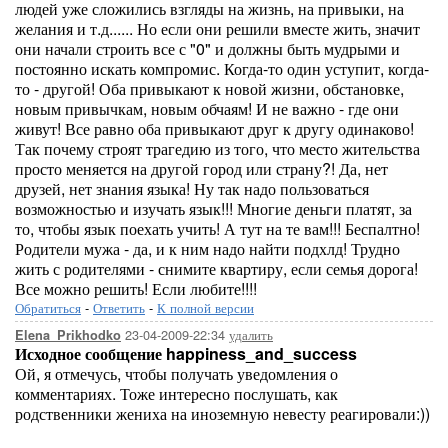
людей уже сложились взгляды на жизнь, на привыки, на
желания и т.д...... Но если они решили вместе жить, значит
они начали строить все с "0" и должны быть мудрыми и
постоянно искать компромис. Когда-то один уступит, когда-
то - другой! Оба привыкают к новой жизни, обстановке,
новым привычкам, новым обчаям! И не важно - где они
живут! Все равно оба привыкают друг к другу одинаково!
Так почему строят трагедию из того, что место жительства
просто меняется на другой город или страну?! Да, нет
друзей, нет знания языка! Ну так надо пользоваться
возможностью и изучать язык!!! Многие деньги платят, за
то, чтобы язык поехать учить! А тут на те вам!!! Беспалтно!
Родители мужа - да, и к ним надо найти подхлд! Трудно
жить с родителями - снимите квартиру, если семья дорога!
Все можно решить! Если любите!!!!
Обратиться
-
Ответить
-
К полной версии
23-04-2009-22:34
удалить
Elena_Prikhodko
Исходное сообщение happiness_and_success
Ой, я отмечусь, чтобы получать уведомления о
комментариях. Тоже интересно послушать, как
родственники жениха на иноземную невесту реагировали:))