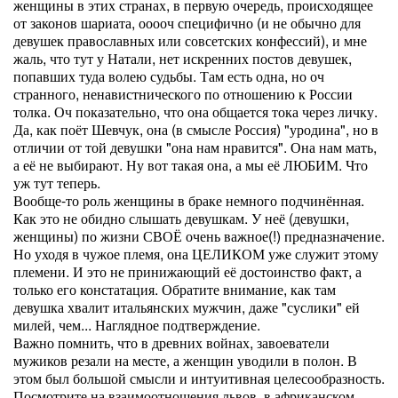
женщины в этих странах, в первую очередь, происходящее
от законов шариата, ооооч специфично (и не обычно для
девушек православных или совсетских конфессий), и мне
жаль, что тут у Натали, нет искренних постов девушек,
попавших туда волею судьбы. Там есть одна, но оч
странного, ненавистнического по отношению к России
толка. Оч показательно, что она общается тока через личку.
Да, как поёт Шевчук, она (в смысле Россия) "уродина", но в
отличии от той девушки "она нам нравится". Она нам мать,
а её не выбирают. Ну вот такая она, а мы её ЛЮБИМ. Что
уж тут теперь.
Вообще-то роль женщины в браке немного подчинённая.
Как это не обидно слышать девушкам. У неё (девушки,
женщины) по жизни СВОЁ очень важное(!) предназначение.
Но уходя в чужое племя, она ЦЕЛИКОМ уже служит этому
племени. И это не принижающий её достоинство факт, а
только его констатация. Обратите внимание, как там
девушка хвалит итальянских мужчин, даже "суслики" ей
милей, чем... Наглядное подтверждение.
Важно помнить, что в древних войнах, завоеватели
мужиков резали на месте, а женщин уводили в полон. В
этом был большой смысли и интуитивная целесообразность.
Посмотрите на взаимоотношения львов, в африканском