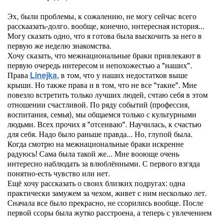
Эх, были проблемы, к сожалению, не могу сейчас всего
расскаазать-долго. вообще, конечно, интересная история...
Могу сказать одно, что я готова была выскочить за него в
первую же неделю знакомства.
Хочу сказать, что межнациональные браки привлекают в
первую очередь интересом и непохожестью а "наших".
Права
Linejka
, в том, что у наших недостатков выше
крыши. Но также права и в том, что не все "такие". Мне
повезло встретить только лучших людей, счтаю себя в этом
отношении счастливой. По ряду событий (профессия,
воспитания, семья), мы общаемся только с культурными
людьми. Всех прочих я "отсеиваю". Научилась, к счастью
для себя. Надо было раньше правда... Но, глупой была.
Когда смотрю на межнациональные браки искренне
радуюсь! Сама была такой же... Мне вооюще очень
интересно наблюдать за влюблёнными. С первого взгяда
понятно-есть чувство или нет.
Ещё хочу рассказать о своих близких подругах: одна
практически замужем за чехом, живет с ним несколько лет.
Сначала все было прекрасно, не ссорились вообще. После
первой ссоры была жутко расстроена, а теперь с увлечением