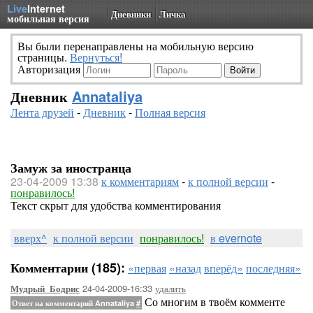
Live
Internet
Дневники
Личка
мобильная версия
Вы были перенаправлены на мобильную версию
страницы.
Вернуться!
Авторизация
Дневник
Annataliya
Лента друзей
-
Дневник
-
Полная версия
Замуж за иностранца
23-04-2009 13:38
к комментариям
-
к полной версии
-
понравилось!
Текст скрыт для удобства комментирования
вверх^
к полной версии
понравилось!
в evernote
Комментарии (185):
«первая
«назад
вперёд»
последняя»
24-04-2009-16:33
удалить
Мудрый_Бодрис
Со многим в твоём комменте
Ответ на комментарий Annataliya
#