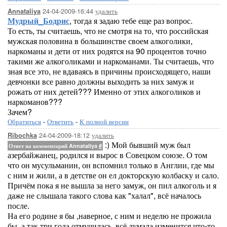
24-04-2009-16:44
удалить
Annataliya
Мудрый_Бодрис
, тогда я задаю тебе еще раз вопрос.
То есть, ты считаешь, что не смотря на то, что российская
мужская половина в большинстве своем алкоголики,
наркоманы и дети от них родятся на 90 процентов точно
такими же алкоголиками и наркоманами. Ты считаешь, что
зная все это, не вдаваясь в причины происходящего, наши
девчонки все равно должны выходить за них замуж и
рожать от них детей??? Именно от этих алкоголиков и
наркоманов???
Зачем?
Обратиться
-
Ответить
-
К полной версии
24-04-2009-18:12
удалить
Ribochka
:) Мой бывший муж был
Ответ на комментарий Annataliya
#
азербайжанец, родился и вырос в Совецком союзе. О том
что он мусульманин, он вспомнил только в Англии, где мы
с ним и жили, а в детстве он ел докторскую колбаску и сало.
Причём пока я не вышла за него замуж, он пил алкоголь и я
даже не слышала такого слова как "халал", всё началось
после.
На его родине я бы ,наверное, с ним и неделю не прожила
бы, а так три года отмучилась, всё думала изменится что-то.