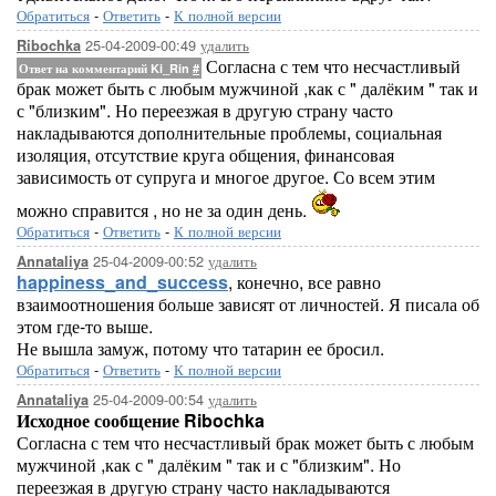
Обратиться
-
Ответить
-
К полной версии
25-04-2009-00:49
удалить
Ribochka
Согласна с тем что несчастливый
Ответ на комментарий Ki_Rin
#
брак может быть с любым мужчиной ,как с " далёким " так и
с "близким". Но переезжая в другую страну часто
накладываются дополнительные проблемы, социальная
изоляция, отсутствие круга общения, финансовая
зависимость от супруга и многое другое. Со всем этим
можно справится , но не за один день.
Обратиться
-
Ответить
-
К полной версии
25-04-2009-00:52
удалить
Annataliya
happiness_and_success
, конечно, все равно
взаимоотношения больше зависят от личностей. Я писала об
этом где-то выше.
Не вышла замуж, потому что татарин ее бросил.
Обратиться
-
Ответить
-
К полной версии
25-04-2009-00:54
удалить
Annataliya
Исходное сообщение Ribochka
Согласна с тем что несчастливый брак может быть с любым
мужчиной ,как с " далёким " так и с "близким". Но
переезжая в другую страну часто накладываются