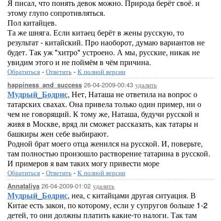
Я писал, что понять девок можно. Природа берёт своё. и
этому глупо сопротивляться.
Пол китайцев.
Та же шняга. Если китаец берёт в жены русскую, то
результат - китайский. Про наоборот, думаю вариантов не
будет. Так уж "хитро" устроено. А мы, русские, никак не
увидим этого и не поймём в чём причина.
Обратиться
-
Ответить
-
К полной версии
26-04-2009-00:43
удалить
happiness_and_success
Мудрый_Бодрис
, Нет, Наташа не ответила на вопрос о
татарских свахах. Она привела только один пример, ни о
чем не говорящий. К тому же, Наташа, будучи русской и
живя в Москве, вряд ли сможет рассказать, как татары и
башкиры жен себе выбирают.
Родной брат моего отца женился на русской. И, поверьте,
там полностью произошло растворение татарина в русской.
И примеров я вам таких могу привести море
Обратиться
-
Ответить
-
К полной версии
26-04-2009-01:02
удалить
Annataliya
Мудрый_Бодрис
, неа, с китайцами другая ситуация. В
Китае есть закон, по которому, если у супругов больше 1-2
детей, то они должны платить какие-то налоги. Так там