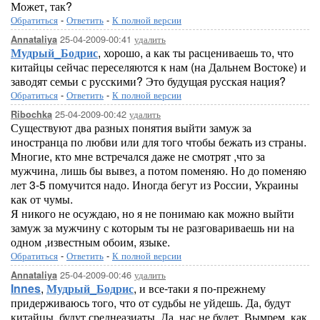
Может, так?
Обратиться
-
Ответить
-
К полной версии
25-04-2009-00:41
удалить
Annataliya
Мудрый_Бодрис
, хорошо, а как ты расцениваешь то, что
китайцы сейчас переселяются к нам (на Дальнем Востоке) и
заводят семьи с русскими? Это будущая русская нация?
Обратиться
-
Ответить
-
К полной версии
25-04-2009-00:42
удалить
Ribochka
Существуют два разных понятия выйти замуж за
иностранца по любви или для того чтобы бежать из страны.
Многие, кто мне встречался даже не смотрят ,что за
мужчина, лишь бы вывез, а потом поменяю. Но до поменяю
лет 3-5 помучится надо. Иногда бегут из России, Украины
как от чумы.
Я никого не осуждаю, но я не понимаю как можно выйти
замуж за мужчину с которым ты не разговариваешь ни на
одном ,известным обоим, языке.
Обратиться
-
Ответить
-
К полной версии
25-04-2009-00:46
удалить
Annataliya
Innes
,
Мудрый_Бодрис
, и все-таки я по-прежнему
придерживаюсь того, что от судьбы не уйдешь. Да, будут
китайцы, будут среднеазиаты. Да, нас не будет. Вымрем, как