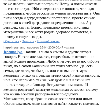
те же набатеи, которые построили Петру, а потом исчезли
не известно куда. Ибо совершенно не понятно, что надо
предпринять, чтобы русские мужчины перестали пить. Они
пили всегда и деградировали постепенно, просто сейчас
достигли в своей деградации определенного пика. А у
девушек, как ты, Борис, правильно заметил инстинкт
материнства, и все хотят родить здоровое потомство, а
потому и ищут выходы.
Обратиться
-
Ответить
-
К полной версии
25-04-2009-00:47
удалить
happiness_and_success
Annataliya
, Наташа, я знаю о чем ты и другие авторы
говорят. Но это мне кажется, скорее больше от тоски по
малой Родине происходит. Либо я чего-то не знаю, либо не
вижу, но в самой Башкирии нет таких загонов. Да, есть
семьи, где хотят, чтобы дочь или сын вышли замуж/
женились только на представителях своей национальности,
но в Уфе например, так же, как думаю и в Казани нет
чистых татар или башкир. Все уже так намешаны. И
желания родителей зачастую желаниями остаются, потому
что жизнь все-таки распоряжается по-другому
Мне кажется, когда брак не сложился по тем или иным
обстоятельствам, люди пытаются найти какие-то причины,