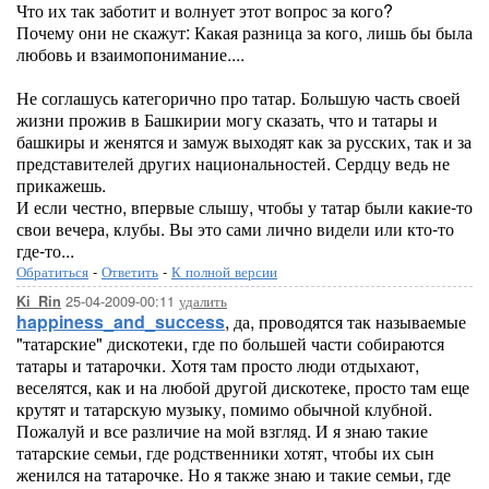
Что их так заботит и волнует этот вопрос за кого?
Почему они не скажут: Какая разница за кого, лишь бы была
любовь и взаимопонимание....
Не соглашусь категорично про татар. Большую часть своей
жизни прожив в Башкирии могу сказать, что и татары и
башкиры и женятся и замуж выходят как за русских, так и за
представителей других национальностей. Сердцу ведь не
прикажешь.
И если честно, впервые слышу, чтобы у татар были какие-то
свои вечера, клубы. Вы это сами лично видели или кто-то
где-то...
Обратиться
-
Ответить
-
К полной версии
25-04-2009-00:11
удалить
Ki_Rin
happiness_and_success
, да, проводятся так называемые
"татарские" дискотеки, где по большей части собираются
татары и татарочки. Хотя там просто люди отдыхают,
веселятся, как и на любой другой дискотеке, просто там еще
крутят и татарскую музыку, помимо обычной клубной.
Пожалуй и все различие на мой взгляд. И я знаю такие
татарские семьи, где родственники хотят, чтобы их сын
женился на татарочке. Но я также знаю и такие семьи, где