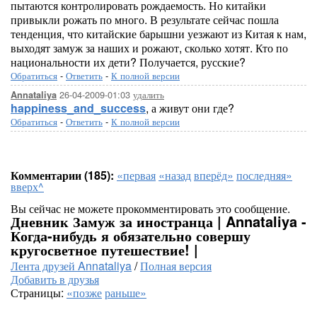
пытаются контролировать рождаемость. Но китайки
привыкли рожать по много. В результате сейчас пошла
тенденция, что китайские барышни уезжают из Китая к нам,
выходят замуж за наших и рожают, сколько хотят. Кто по
национальности их дети? Получается, русские?
Обратиться
-
Ответить
-
К полной версии
26-04-2009-01:03
удалить
Annataliya
happiness_and_success
, а живут они где?
Обратиться
-
Ответить
-
К полной версии
Комментарии (185):
«первая
«назад
вперёд»
последняя»
вверх^
Вы сейчас не можете прокомментировать это сообщение.
Дневник Замуж за иностранца | Annataliya -
Когда-нибудь я обязательно совершу
кругосветное путешествие! |
Лента друзей Annataliya
/
Полная версия
Добавить в друзья
Страницы:
«позже
раньше»