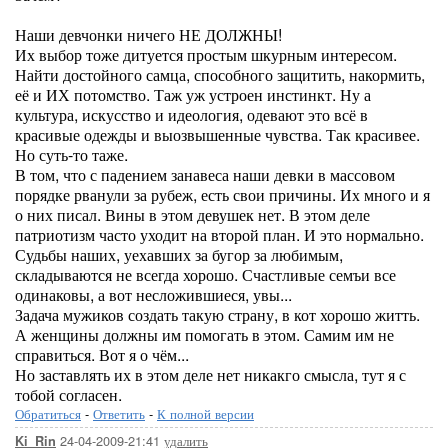
Наши девчонки ничего НЕ ДОЛЖНЫ!
Их выбор тоже дитуется простым шкурным интересом.
Найти достойного самца, способного защитить, накормить,
её и ИХ потомство. Таж уж устроен инстинкт. Ну а
культура, искусство и идеология, одевают это всё в
красивые одежды и выозвышенные чувства. Так красивее.
Но суть-то таже.
В том, что с падением занавеса наши девки в массовом
порядке рванули за рубеж, есть свои причины. Их много и я
о них писал. Вины в этом девушек нет. В этом деле
патриотизм часто уходит на второй план. И это нормально.
Судьбы наших, уехавших за бугор за любимым,
складываются не всегда хорошо. Счастливые семъи все
одинаковы, а вот несложившиеся, увы...
Задача мужиков создать такую страну, в кот хорошо житть.
А женщины должны им помогать в этом. Самим им не
справиться. Вот я о чём...
Но заставлять их в этом деле нет никакго смысла, тут я с
тобой согласен.
Обратиться
-
Ответить
-
К полной версии
24-04-2009-21:41
удалить
Ki_Rin