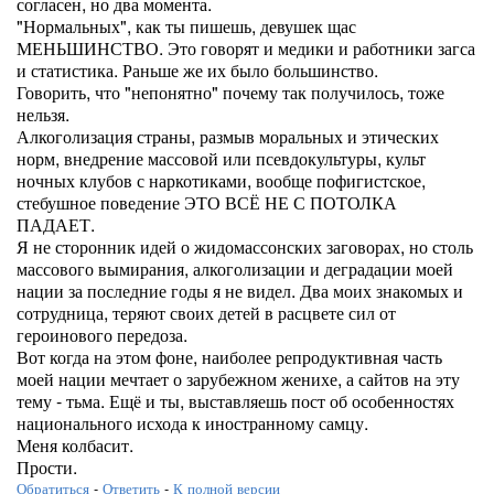
согласен, но два момента.
"Нормальных", как ты пишешь, девушек щас
МЕНЬШИНСТВО. Это говорят и медики и работники загса
и статистика. Раньше же их было большинство.
Говорить, что "непонятно" почему так получилось, тоже
нельзя.
Алкоголизация страны, размыв моральных и этических
норм, внедрение массовой или псевдокультуры, культ
ночных клубов с наркотиками, вообще пофигистское,
стебушное поведение ЭТО ВСЁ НЕ С ПОТОЛКА
ПАДАЕТ.
Я не сторонник идей о жидомассонских заговорах, но столь
массового вымирания, алкоголизации и деградации моей
нации за последние годы я не видел. Два моих знакомых и
сотрудница, теряют своих детей в расцвете сил от
героинового передоза.
Вот когда на этом фоне, наиболее репродуктивная часть
моей нации мечтает о зарубежном женихе, а сайтов на эту
тему - тьма. Ещё и ты, выставляешь пост об особенностях
национального исхода к иностранному самцу.
Меня колбасит.
Прости.
Обратиться
-
Ответить
-
К полной версии