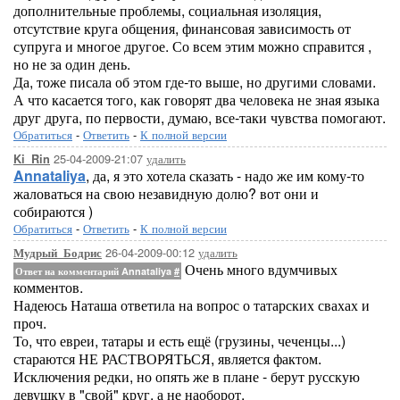
дополнительные проблемы, социальная изоляция,
отсутствие круга общения, финансовая зависимость от
супруга и многое другое. Со всем этим можно справится ,
но не за один день.
Да, тоже писала об этом где-то выше, но другими словами.
А что касается того, как говорят два человека не зная языка
друг друга, по первости, думаю, все-таки чувства помогают.
Обратиться
-
Ответить
-
К полной версии
25-04-2009-21:07
удалить
Ki_Rin
Annataliya
, да, я это хотела сказать - надо же им кому-то
жаловаться на свою незавидную долю? вот они и
собираются )
Обратиться
-
Ответить
-
К полной версии
26-04-2009-00:12
удалить
Мудрый_Бодрис
Очень много вдумчивых
Ответ на комментарий Annataliya
#
комментов.
Надеюсь Наташа ответила на вопрос о татарских свахах и
проч.
То, что евреи, татары и есть ещё (грузины, чеченцы...)
стараются НЕ РАСТВОРЯТЬСЯ, является фактом.
Исключения редки, но опять же в плане - берут русскую
девушку в "свой" круг, а не наоборот.