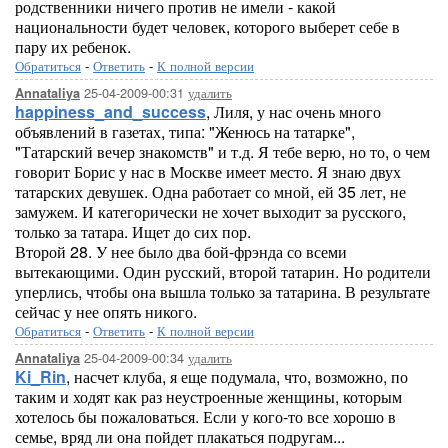
родственники ничего против не имели - какой
национальности будет человек, которого выберет себе в
пару их ребенок.
Обратиться
-
Ответить
-
К полной версии
25-04-2009-00:31
удалить
Annataliya
happiness_and_success
, Лиля, у нас очень много
объявлений в газетах, типа: "Женюсь на татарке",
"Татарский вечер знакомств" и т.д. Я тебе верю, но то, о чем
говорит Борис у нас в Москве имеет место. Я знаю двух
татарских девушек. Одна работает со мной, ей 35 лет, не
замужем. И категорически не хочет выходит за русского,
только за татара. Ищет до сих пор.
Второй 28. У нее было два бой-фрэнда со всеми
вытекающими. Один русский, второй татарин. Но родители
уперлись, чтобы она вышла только за татарина. В результате
сейчас у нее опять никого.
Обратиться
-
Ответить
-
К полной версии
25-04-2009-00:34
удалить
Annataliya
Ki_Rin
, насчет клуба, я еще подумала, что, возможно, по
таким и ходят как раз неустроенные женщины, которым
хотелось бы пожаловаться. Если у кого-то все хорошо в
семье, вряд ли она пойдет плакаться подругам...