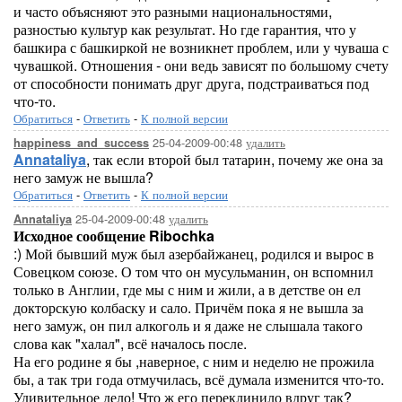
и часто объясняют это разными национальностями,
разностью культур как результат. Но где гарантия, что у
башкира с башкиркой не возникнет проблем, или у чуваша с
чувашкой. Отношения - они ведь зависят по большому счету
от способности понимать друг друга, подстраиваться под
что-то.
Обратиться
-
Ответить
-
К полной версии
25-04-2009-00:48
удалить
happiness_and_success
Annataliya
, так если второй был татарин, почему же она за
него замуж не вышла?
Обратиться
-
Ответить
-
К полной версии
25-04-2009-00:48
удалить
Annataliya
Исходное сообщение Ribochka
:) Мой бывший муж был азербайжанец, родился и вырос в
Совецком союзе. О том что он мусульманин, он вспомнил
только в Англии, где мы с ним и жили, а в детстве он ел
докторскую колбаску и сало. Причём пока я не вышла за
него замуж, он пил алкоголь и я даже не слышала такого
слова как "халал", всё началось после.
На его родине я бы ,наверное, с ним и неделю не прожила
бы, а так три года отмучилась, всё думала изменится что-то.
Удивительное дело! Что ж его переклинило вдруг так?