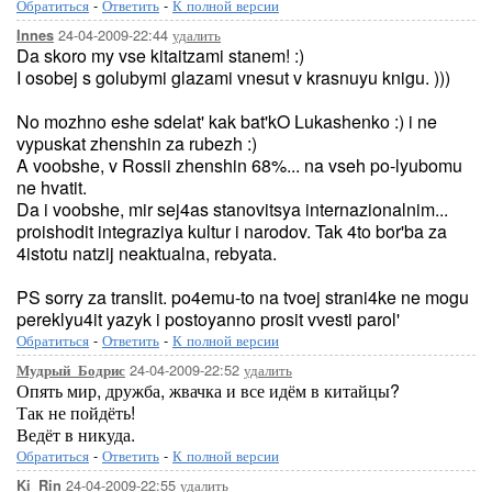
Обратиться
-
Ответить
-
К полной версии
24-04-2009-22:44
удалить
Innes
Da skoro my vse kitaitzami stanem! :)
I osobej s golubymi glazami vnesut v krasnuyu knigu. )))
No mozhno eshe sdelat' kak bat'kO Lukashenko :) i ne
vypuskat zhenshin za rubezh :)
A voobshe, v Rossii zhenshin 68%... na vseh po-lyubomu
ne hvatit.
Da i voobshe, mir sej4as stanovitsya internazionalnim...
proishodit integraziya kultur i narodov. Tak 4to bor'ba za
4istotu natzij neaktualna, rebyata.
PS sorry za translit. po4emu-to na tvoej strani4ke ne mogu
pereklyu4it yazyk i postoyanno prosit vvesti parol'
Обратиться
-
Ответить
-
К полной версии
24-04-2009-22:52
удалить
Мудрый_Бодрис
Опять мир, дружба, жвачка и все идём в китайцы?
Так не пойдёть!
Ведёт в никуда.
Обратиться
-
Ответить
-
К полной версии
24-04-2009-22:55
удалить
Ki_Rin