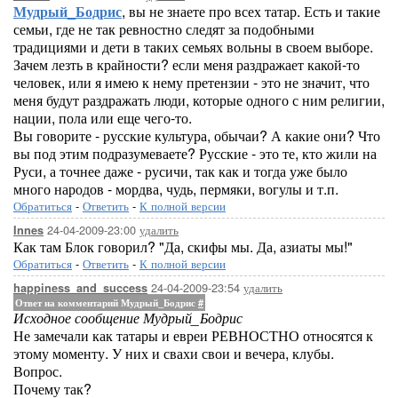
Мудрый_Бодрис
, вы не знаете про всех татар. Есть и такие
семьи, где не так ревностно следят за подобными
традициями и дети в таких семьях вольны в своем выборе.
Зачем лезть в крайности? если меня раздражает какой-то
человек, или я имею к нему претензии - это не значит, что
меня будут раздражать люди, которые одного с ним религии,
нации, пола или еще чего-то.
Вы говорите - русские культура, обычаи? А какие они? Что
вы под этим подразумеваете? Русские - это те, кто жили на
Руси, а точнее даже - русичи, так как и тогда уже было
много народов - мордва, чудь, пермяки, вогулы и т.п.
Обратиться
-
Ответить
-
К полной версии
24-04-2009-23:00
удалить
Innes
Как там Блок говорил? "Да, скифы мы. Да, азиаты мы!"
Обратиться
-
Ответить
-
К полной версии
24-04-2009-23:54
удалить
happiness_and_success
Ответ на комментарий Мудрый_Бодрис
#
Исходное сообщение Мудрый_Бодрис
Не замечали как татары и евреи РЕВНОСТНО относятся к
этому моменту. У них и свахи свои и вечера, клубы.
Вопрос.
Почему так?