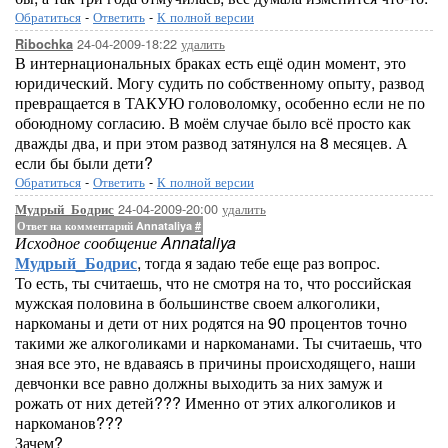
Обратиться
-
Ответить
-
К полной версии
24-04-2009-18:22
удалить
Ribochka
В интернациональных браках есть ещё один момент, это
юридический. Могу судить по собственному опыту, развод
превращается в ТАКУЮ головоломку, особенно если не по
обоюдному согласию. В моём случае было всё просто как
дважды два, и при этом развод затянулся на 8 месяцев. А
если бы были дети?
Обратиться
-
Ответить
-
К полной версии
24-04-2009-20:00
удалить
Мудрый_Бодрис
Ответ на комментарий Annataliya
#
Исходное сообщение Annataliya
Мудрый_Бодрис
, тогда я задаю тебе еще раз вопрос.
То есть, ты считаешь, что не смотря на то, что российская
мужская половина в большинстве своем алкоголики,
наркоманы и дети от них родятся на 90 процентов точно
такими же алкоголиками и наркоманами. Ты считаешь, что
зная все это, не вдаваясь в причины происходящего, наши
девчонки все равно должны выходить за них замуж и
рожать от них детей??? Именно от этих алкоголиков и
наркоманов???
Зачем?