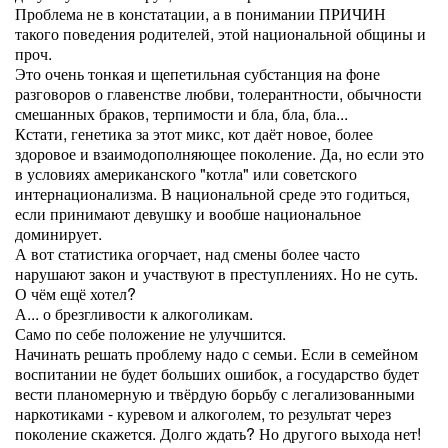
Проблема не в констатации, а в понимании ПРИЧИН
такого поведения родителей, этой национальной общины и
проч.
Это очень тонкая и щепетильная субстанция на фоне
разговоров о главенстве любви, толерантности, обычности
смешанных браков, терпимости и бла, бла, бла...
Кстати, генетика за этот микс, кот даёт новое, более
здоровое и взаимодополняющее поколение. Да, но если это
в условиях американского "котла" или советского
интернационализма. В национальной среде это годиться,
если принимают девушку и вообше национальное
доминирует.
А вот статистика огорчает, над смены более часто
нарушают закон и участвуют в преступлениях. Но не суть.
О чём ещё хотел?
А... о брезгливости к алкоголикам.
Само по себе положение не улучшится.
Начинать решать проблему надо с семьи. Если в семейном
воспитании не будет больших ошибок, а государство будет
вести планомерную и твёрдую борьбу с легализованными
наркотиками - куревом и алкоголем, то результат через
поколение скажется. Долго ждать? Но другого выхода нет!