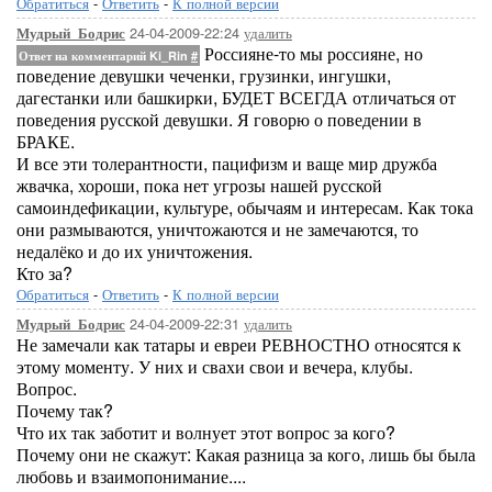
Обратиться
-
Ответить
-
К полной версии
24-04-2009-22:24
удалить
Мудрый_Бодрис
Россияне-то мы россияне, но
Ответ на комментарий Ki_Rin
#
поведение девушки чеченки, грузинки, ингушки,
дагестанки или башкирки, БУДЕТ ВСЕГДА отличаться от
поведения русской девушки. Я говорю о поведении в
БРАКЕ.
И все эти толерантности, пацифизм и ваще мир дружба
жвачка, хороши, пока нет угрозы нашей русской
самоиндефикации, культуре, обычаям и интересам. Как тока
они размываются, уничтожаются и не замечаются, то
недалёко и до их уничтожения.
Кто за?
Обратиться
-
Ответить
-
К полной версии
24-04-2009-22:31
удалить
Мудрый_Бодрис
Не замечали как татары и евреи РЕВНОСТНО относятся к
этому моменту. У них и свахи свои и вечера, клубы.
Вопрос.
Почему так?
Что их так заботит и волнует этот вопрос за кого?
Почему они не скажут: Какая разница за кого, лишь бы была
любовь и взаимопонимание....