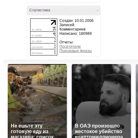
Статистика
-
Создан: 10.01.2006
Записей:
Комментариев:
Написано: 180989
Отчеты:
Посетители
Поисковые фразы
Не ешьте эту
В ОАЭ произошло
готовую еду из
жестокое убийство
магазина: список
криптомиллионера