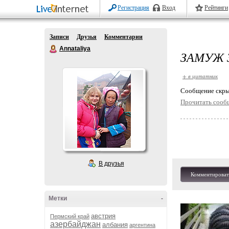
Регистрация
Вход
Рейтинги
Записи
Друзья
Комментарии
Annataliya
ЗАМУЖ 
+ в цитатник
Cообщение скры
Прочитать сооб
В друзья
Комментироват
Метки
-
австрия
Пермский край
азербайджан
албания
аргентина