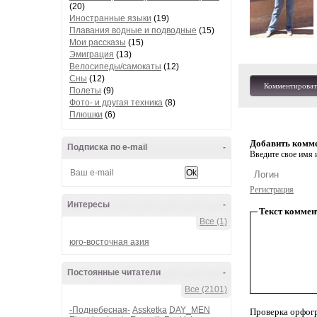
(20)
Иностранные языки
(19)
Плавания водные и подводные
(15)
Мои рассказы
(15)
Эмиграция
(13)
Велосипеды/самокаты
(12)
Сны
(12)
Комментироват
Полеты
(9)
Фото- и другая техника
(8)
Плюшки
(6)
Добавить комм
Подписка по e-mail
-
Введите свое имя и
Регистрация
Интересы
-
Текст коммен
Все (1)
юго-восточная азия
Постоянные читатели
-
Все (2101)
-Поднебесная-
Assketka
DAY_MEN
Проверка орфог