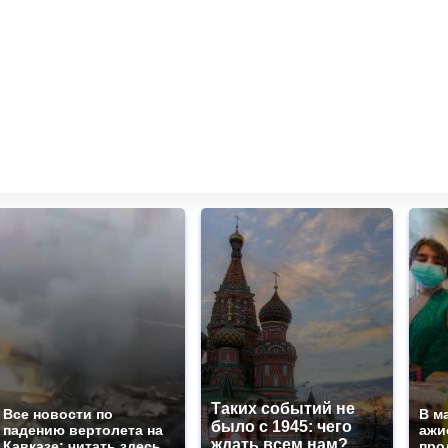
Таких событий не
Все новости по
В м
было с 1945: чего
падению вертолета на
ажи
ждать всем нам?
Кавказе: читать здесь
про