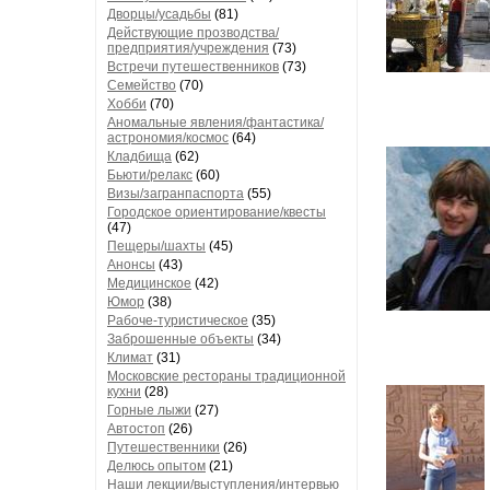
Дворцы/усадьбы
(81)
Действующие прозводства/
предприятия/учреждения
(73)
Встречи путешественников
(73)
Семейство
(70)
Хобби
(70)
Аномальные явления/фантастика/
астрономия/космос
(64)
Кладбища
(62)
Бьюти/релакс
(60)
Визы/загранпаспорта
(55)
Городское ориентирование/квесты
(47)
Пещеры/шахты
(45)
Анонсы
(43)
Медицинское
(42)
Юмор
(38)
Рабоче-туристическое
(35)
Заброшенные объекты
(34)
Климат
(31)
Московские рестораны традиционной
кухни
(28)
Горные лыжи
(27)
Автостоп
(26)
Путешественники
(26)
Делюсь опытом
(21)
Наши лекции/выступления/интервью