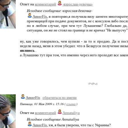
Ответ на
комментарий
-взрослая-девочка-
Исходное сообщение -взрослая-девочка-
AmorFis
, я повторяю,я получила визу шенген многократну
приемщицей при подаче документов, не с консулом либо посло
но в любом случае, при чем тут Лукашенко? Глобально да
ситуации, он же не стоял на границе и не кричал "Не выпусчу"
ну, как уже говорилось, чем купили - за то и продаю. Да и по
недели назад, меня в этом убедил: что в Беларуси получение виз
являюсь
.
а Лукашнко тут при том, что именно через него проходят все зако
AmorFis
обратиться по имени
Пятница, 01 Мая 2009 г. 15:16 (
ссылка
)
Ответ на
комментарий
Annataliya
Исходное сообщение Annataliya
AmorFis
, хм, я была уверена, что ты с Украины?