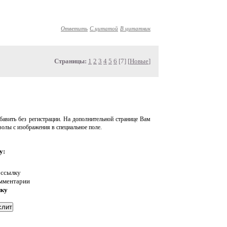
Ответить
С цитатой
В цитатник
Страницы:
1
2
3
4
5
6
[7] [
Новые
]
авить без регистрации. На дополнительной странице Вам
волы с изображения в специальное поле.
у:
 ссылку
омментарии
нку