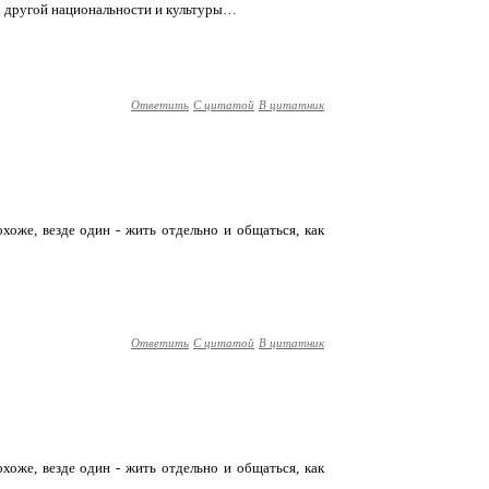
х другой национальности и культуры…
Ответить
С цитатой
В цитатник
охоже, везде один - жить отдельно и общаться, как
Ответить
С цитатой
В цитатник
охоже, везде один - жить отдельно и общаться, как