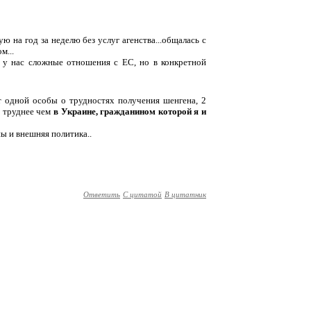
ю на год за неделю без услуг агенства...общалась с
м...
, у нас сложные отношения с ЕС, но в конкретной
ст одной особы о трудностях получения шенгена, 2
ы труднее чем
в Украине, гражданином которой я и
ны и внешняя политика..
Ответить
С цитатой
В цитатник