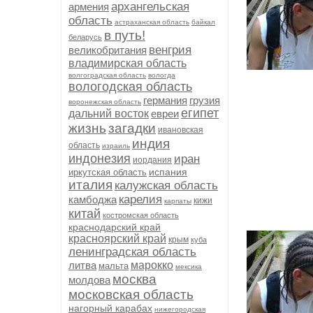
архангельская
армения
область
астраханская область
байкал
в путь!
беларусь
венгрия
великобритания
владимирская область
волгоградская область
вологда
вологодская область
германия
грузия
воронежская область
египет
дальний восток
евреи
жизнь
загадки
ивановская
индия
область
израиль
индонезия
иран
иордания
испания
иркутская область
италия
калужская область
карелия
камбоджа
кижи
карпаты
китай
костромская область
краснодарский край
красноярский край
крым
куба
ленинградская область
литва
марокко
мальта
мексика
москва
молдова
московская область
нагорный карабах
нижегородская