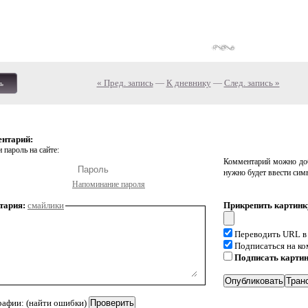
« Пред. запись
—
К дневнику
—
След. запись »
ь
ентарий:
 пароль на сайте:
Комментарий можно доб
нужно будет ввести сим
Напоминание пароля
тария:
смайлики
Прикрепить картинк
Переводить URL в
Подписаться на к
Подписать карти
рафии: (найти ошибки)