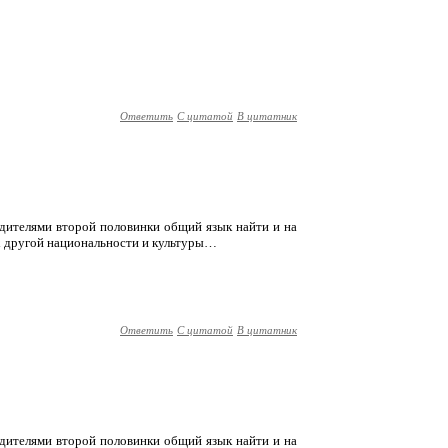
Ответить
С цитатой
В цитатник
родителями второй половинки общий язык найти и на
х другой национальности и культуры…
Ответить
С цитатой
В цитатник
родителями второй половинки общий язык найти и на