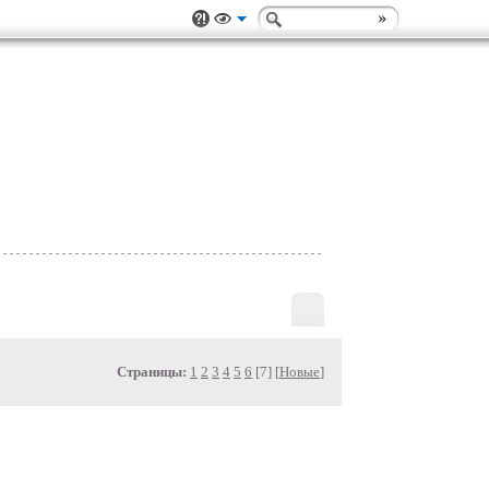
Страницы:
1
2
3
4
5
6
[7] [
Новые
]