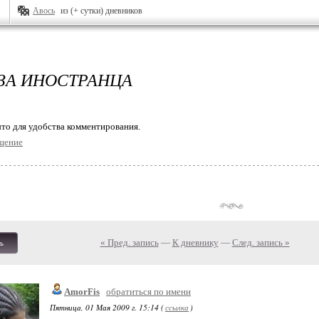
Авось
из (+ сутки) дневников
ЗА ИНОСТРАНЦА
то для удобства комментирования.
щение
« Пред. запись
—
К дневнику
—
След. запись »
ь
AmorFis
обратиться по имени
Пятница, 01 Мая 2009 г. 15:14 (
ссылка
)