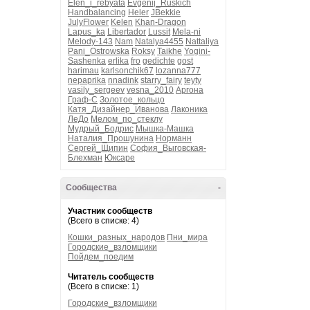
Elen_i_rebyata
Evgenij_Ruskich
Handbalancing
Heler
JBekkie
JulyFlower
Kelen
Khan-Dragon
Lapus_ka
Libertador
Lussit
Mela-ni
Melody-143
Nam
Natalya4455
Nattaliya
Pani_Ostrowska
Roksy
Taikhe
Yogini-
Sashenka
erlika
fro
gedichte
gost
harimau
karlsonchik67
lozanna777
nepaprika
nnadink
starry_fairy
teyty
vasily_sergeev
vesna_2010
Аргона
Граф-С
Золотое_кольцо
Катя_Дизайнер_Иванова
Лаконика
ЛеДо
Мелом_по_стеклу
Мудрый_Бодрис
Мышка-Машка
Наталия_Прошунина
Норманн
Сергей_Щипин
София_Выговская-
Блехман
Юксаре
Сообщества
-
Участник сообществ
(Всего в списке: 4)
Кошки_разных_народов
Пни_мира
Городские_взломщики
Пойдем_поедим
Читатель сообществ
(Всего в списке: 1)
Городские_взломщики