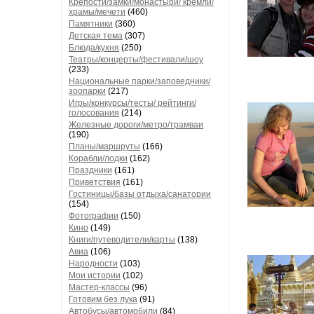
Крепости/замки/монастыри/ кремли/
храмы/мечети
(460)
Памятники
(360)
Детская тема
(307)
Блюда/кухня
(250)
Театры/концерты/фестивали/шоу
(233)
Национальные парки/заповедники/
зоопарки
(217)
Игры/конкурсы/тесты/ рейтинги/
голосования
(214)
Железные дороги/метро/трамваи
(190)
Планы/маршруты
(166)
Корабли/лодки
(162)
Праздники
(161)
Приветствия
(161)
Гостиницы/базы отдыха/санатории
(154)
Фотографии
(150)
Кино
(149)
Книги/путеводители/карты
(138)
Авиа
(106)
Народности
(103)
Мои истории
(102)
Мастер-классы
(96)
Готовим без лука
(91)
Автобусы/автомобили
(84)