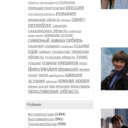
полезное
область
петрозаводск
россия
польша
португалия
румыния
ростовская область
санкт-
рязанская область
рязань
петербург
сахалин
сахалинская область
северная
северная осетия
македония
сибирь
северный кавказ
ссылки
сицилия
словакия
словения
сша
тверская
татарстан
таймыр
область
тунис
тульская область
украина
уганда
турция
урал
финляндия
франция
чехия
швеция
чили
чечня
швейцария
южная корея
эстония
эфиопия
япония
ярославль
ява
южная осетия
ярославская область
Рубрики
-
Фоторепортажи
(1464)
Выставки/музеи
(591)
Традиции/обычаи
(590)